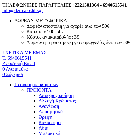
ΤΗΛΕΦΩΝΙΚΕΣ ΠΑΡΑΓΓΕΛΙΕΣ :
2221301364 - 6940615541
info@dermatoslife.gr
ΔΩΡΕΑΝ ΜΕΤΑΦΟΡΙΚΑ
Δωρεάν αποστολή για αγορές άνω των 50€
Κάτω των 50€ : 4€
Κόστος αντικαταβολής : 3€
Δωρεάν η 1η επιστροφή για παραγγελίες άνω των 50€
ΣΧΕΤΙΚΑ ΜΕ ΕΜΑΣ
T. 6940615541
Αποστολή Email
0
Αγαπημένα
0
Σύγκριση
Περιπ/ση υποδημάτων
ΠΡΟΙΟΝΤΑ
Αδιαβροχοποίηση
Αλλαγή Χρώματος
Ανανέωση
Αποσμητικά
Θρέψη
Καθαρισμός
Λίπη
Μαλακτικά