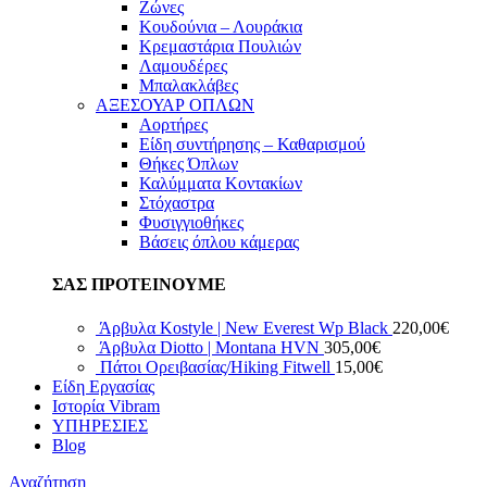
Ζώνες
Κουδούνια – Λουράκια
Κρεμαστάρια Πουλιών
Λαμουδέρες
Μπαλακλάβες
ΑΞΕΣΟΥΑΡ ΟΠΛΩΝ
Αορτήρες
Είδη συντήρησης – Καθαρισμού
Θήκες Όπλων
Καλύμματα Κοντακίων
Στόχαστρα
Φυσιγγιοθήκες
Βάσεις όπλου κάμερας
ΣΑΣ ΠΡΟΤΕΙΝΟΥΜΕ
Άρβυλα Kostyle | New Everest Wp Black
220,00
€
Άρβυλα Diotto | Montana HVN
305,00
€
Πάτοι Ορειβασίας/Hiking Fitwell
15,00
€
Είδη Εργασίας
Ιστορία Vibram
ΥΠΗΡΕΣΙΕΣ
Blog
Αναζήτηση