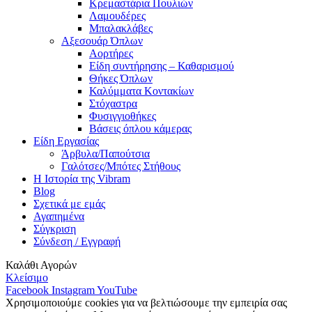
Κρεμαστάρια Πουλιών
Λαμουδέρες
Μπαλακλάβες
Αξεσουάρ Όπλων
Αορτήρες
Είδη συντήρησης – Καθαρισμού
Θήκες Όπλων
Καλύμματα Κοντακίων
Στόχαστρα
Φυσιγγιοθήκες
Βάσεις όπλου κάμερας
Είδη Εργασίας
Άρβυλα/Παπούτσια
Γαλότσες/Μπότες Στήθους
Η Ιστορία της Vibram
Blog
Σχετικά με εμάς
Αγαπημένα
Σύγκριση
Σύνδεση / Εγγραφή
Καλάθι Αγορών
Κλείσιμο
Facebook
Instagram
YouTube
Χρησιμοποιούμε cookies για να βελτιώσουμε την εμπειρία σας