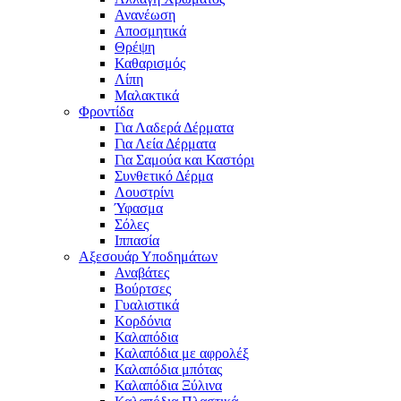
Ανανέωση
Αποσμητικά
Θρέψη
Καθαρισμός
Λίπη
Μαλακτικά
Φροντίδα
Για Λαδερά Δέρματα
Για Λεία Δέρματα
Για Σαμούα και Καστόρι
Συνθετικό Δέρμα
Λουστρίνι
Ύφασμα
Σόλες
Ιππασία
Αξεσουάρ Υποδημάτων
Αναβάτες
Βούρτσες
Γυαλιστικά
Κορδόνια
Καλαπόδια
Καλαπόδια με αφρολέξ
Καλαπόδια μπότας
Καλαπόδια Ξύλινα