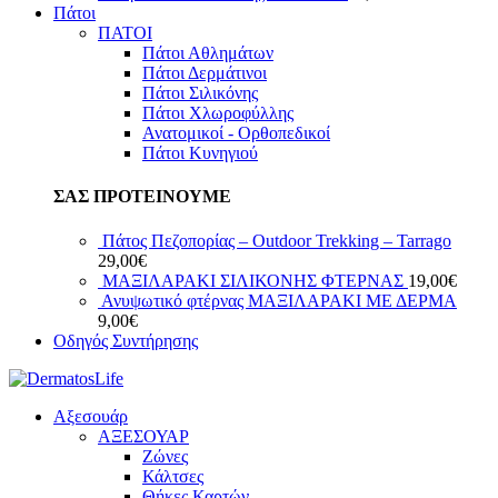
Πάτοι
ΠΑΤΟΙ
Πάτοι Αθλημάτων
Πάτοι Δερμάτινοι
Πάτοι Σιλικόνης
Πάτοι Χλωροφύλλης
Ανατομικοί - Ορθοπεδικοί
Πάτοι Κυνηγιού
ΣΑΣ ΠΡΟΤΕΙΝΟΥΜΕ
Πάτος Πεζοπορίας – Outdoor Trekking – Tarrago
29,00
€
ΜΑΞΙΛΑΡΑΚΙ ΣΙΛΙΚΟΝΗΣ ΦΤEΡΝΑΣ
19,00
€
Ανυψωτικό φτέρνας ΜΑΞΙΛΑΡΑΚΙ ΜΕ ΔΕΡΜΑ
9,00
€
Οδηγός Συντήρησης
Αξεσουάρ
ΑΞΕΣΟΥΑΡ
Ζώνες
Κάλτσες
Θήκες Καρτών