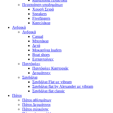
Καλαπόδια Πλαστικά
Περιποίηση υποδημάτων
Χρυσή Σειρά
Sneakers
Fivefingers
Κασελάκια
Ανδρικά
Ανδρικά
Casual
Μποτάκια
Δετά
Μοκασίνια loafers
Boat shoes
Εσπαντρίγιες
Παντόφλες
Παντόφλες Καστοριάς
Δερμάτινες
Σανδάλια
Σανδάλια Flat με vibram
Σανδάλια flat by Alexander με vibram
Σανδάλια flat classic
Πάτοι
Πάτοι αθλημάτων
Πάτοι Δερμάτινοι
Πάτοι σιλικόνης