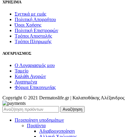
ΧΡΗΣΙΜΑ
Σχετικά με εμάς
Πολιτική Απορρήτου
Όροι Χρήσης
Πολιτική Επιστροφών
Τρόποι Αποστολής
Τρόποι Πληρωμής
ΛΟΓΑΡΙΑΣΜΟΣ
Ο Λογαριασμός μου
Ταμείο
Καλάθι Αγορών
Αγαπημένα
Φόρμα Επικοινωνίας
Copyright © 2021 Dermatoslife.gr | Καλαποθάκης Αλέξανδρος
Αναζήτηση
Περιποίηση υποδημάτων
Προϊόντα
Αδιαβροχοποίηση
Αλλαγή Χρώματος