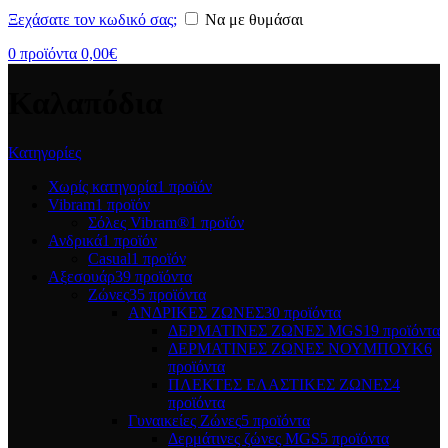
Ξεχάσατε τον κωδικό σας;
Να με θυμάσαι
0
προϊόντα
0,00
€
Καλαπόδια
Κατηγορίες
Χωρίς κατηγορία
1 προϊόν
Vibram
1 προϊόν
Σόλες Vibram®
1 προϊόν
Ανδρικά
1 προϊόν
Casual
1 προϊόν
Αξεσουάρ
39 προϊόντα
Ζώνες
35 προϊόντα
ΑΝΔΡΙΚΕΣ ΖΩΝΕΣ
30 προϊόντα
ΔΕΡΜΑΤΙΝΕΣ ΖΩΝΕΣ MGS
19 προϊόντα
ΔΕΡΜΑΤΙΝΕΣ ΖΩΝΕΣ ΝΟΥΜΠΟΥΚ
6
προϊόντα
ΠΛΕΚΤΕΣ ΕΛΑΣΤΙΚΕΣ ΖΩΝΕΣ
4
προϊόντα
Γυναικείες Ζώνες
5 προϊόντα
Δερμάτινες ζώνες MGS
5 προϊόντα