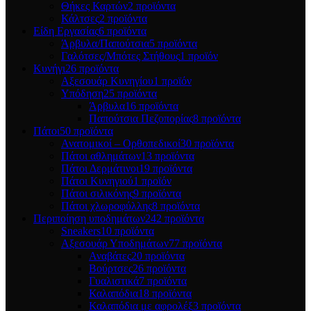
Θήκες Καρτών
2 προϊόντα
Κάλτσες
2 προϊόντα
Είδη Εργασίας
6 προϊόντα
Άρβυλα/Παπούτσια
5 προϊόντα
Γαλότσες/Μπότες Στήθους
1 προϊόν
Κυνήγι
26 προϊόντα
Αξεσουάρ Κυνηγίου
1 προϊόν
Υπόδηση
25 προϊόντα
Άρβυλα
16 προϊόντα
Παπούτσια Πεζοπορίας
8 προϊόντα
Πάτοι
50 προϊόντα
Ανατομικοί – Ορθοπεδικοί
30 προϊόντα
Πάτοι αθλημάτων
13 προϊόντα
Πάτοι Δερμάτινοι
19 προϊόντα
Πάτοι Κυνηγιού
1 προϊόν
Πάτοι σιλικόνης
9 προϊόντα
Πάτοι χλωροφύλλης
8 προϊόντα
Περιποίηση υποδημάτων
242 προϊόντα
Sneakers
10 προϊόντα
Αξεσουάρ Υποδημάτων
77 προϊόντα
Αναβάτες
20 προϊόντα
Βούρτσες
26 προϊόντα
Γυαλιστικά
7 προϊόντα
Καλαπόδια
18 προϊόντα
Καλαπόδια με αφρολέξ
3 προϊόντα