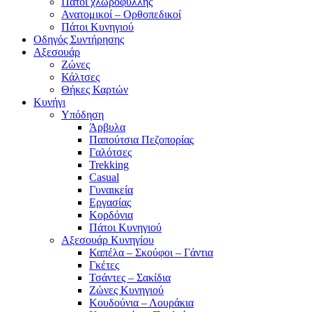
Πάτοι χλωροφύλλης
Ανατομικοί – Ορθοπεδικοί
Πάτοι Κυνηγιού
Οδηγός Συντήρησης
Αξεσουάρ
Ζώνες
Κάλτσες
Θήκες Καρτών
Κυνήγι
Υπόδηση
Άρβυλα
Παπούτσια Πεζοπορίας
Γαλότσες
Trekking
Casual
Γυναικεία
Εργασίας
Κορδόνια
Πάτοι Κυνηγιού
Αξεσουάρ Κυνηγίου
Καπέλα – Σκούφοι – Γάντια
Γκέτες
Τσάντες – Σακίδια
Ζώνες Κυνηγιού
Κουδούνια – Λουράκια