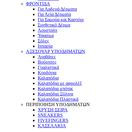
ΦΡΟΝΤΙΔΑ
Για Λαδερά Δέρματα
Για Λεία Δέρματα
Για Σαμούα και Καστόρι
Συνθετικό Δέρμα
Λουστρίνι
Ύφασμα
Σόλες
Ιππασία
ΑΞΕΣΟΥΑΡ ΥΠΟΔΗΜΑΤΩΝ
Αναβάτες
Βούρτσες
Γυαλιστικά
Κορδόνια
Καλαπόδια
Καλαπόδια με αφρολέξ
Καλαπόδια μπότας
Καλαπόδια Ξύλινα
Καλαπόδια Πλαστικά
ΠΕΡΙΠΟΙΗΣΗ ΥΠΟΔΗΜΑΤΩΝ
ΧΡΥΣΗ ΣΕΙΡΑ
SNEAKERS
FIVEFINGERS
ΚΑΣΕΛΑΚΙΑ