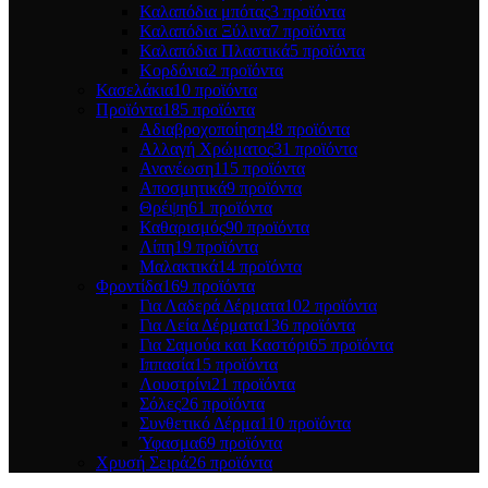
Καλαπόδια μπότας
3 προϊόντα
Καλαπόδια Ξύλινα
7 προϊόντα
Καλαπόδια Πλαστικά
5 προϊόντα
Κορδόνια
2 προϊόντα
Κασελάκια
10 προϊόντα
Προϊόντα
185 προϊόντα
Αδιαβροχοποίηση
48 προϊόντα
Αλλαγή Χρώματος
31 προϊόντα
Ανανέωση
115 προϊόντα
Αποσμητικά
9 προϊόντα
Θρέψη
61 προϊόντα
Καθαρισμός
90 προϊόντα
Λίπη
19 προϊόντα
Μαλακτικά
14 προϊόντα
Φροντίδα
169 προϊόντα
Για Λαδερά Δέρματα
102 προϊόντα
Για Λεία Δέρματα
136 προϊόντα
Για Σαμούα και Καστόρι
65 προϊόντα
Ιππασία
15 προϊόντα
Λουστρίνι
21 προϊόντα
Σόλες
26 προϊόντα
Συνθετικό Δέρμα
110 προϊόντα
Ύφασμα
69 προϊόντα
Χρυσή Σειρά
26 προϊόντα