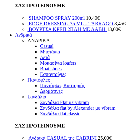
ΣΑΣ ΠΡΟΤΕΙΝΟΥΜΕ
SHAMPOO SPRAY 200ml
10,40
€
EDGE DRESSING 35 ML – TARRAGO
8,45
€
ΒΟΥΡΤΣΑ ΚΡΕΠ 2ΠΛΗ ΜΕ ΛΑΒΗ
13,00
€
Ανδρικά
ΑΝΔΡΙΚΑ
Casual
Μποτάκια
Δετά
Μοκασίνια loafers
Boat shoes
Εσπαντρίγιες
Παντόφλες
Παντόφλες Καστοριάς
Δερμάτινες
Σανδάλια
Σανδάλια Flat με vibram
Σανδάλια flat by Alexander με vibram
Σανδάλια flat classic
ΣΑΣ ΠΡΟΤΕΙΝΟΥΜΕ
Ανδρικά CASUAL της CABRINI
25,00
€