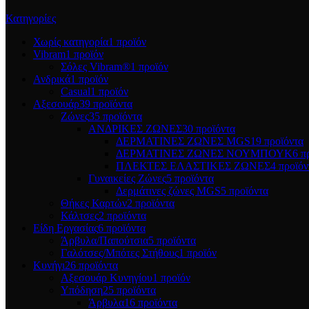
Κατηγορίες
Χωρίς κατηγορία
1 προϊόν
Vibram
1 προϊόν
Σόλες Vibram®
1 προϊόν
Ανδρικά
1 προϊόν
Casual
1 προϊόν
Αξεσουάρ
39 προϊόντα
Ζώνες
35 προϊόντα
ΑΝΔΡΙΚΕΣ ΖΩΝΕΣ
30 προϊόντα
ΔΕΡΜΑΤΙΝΕΣ ΖΩΝΕΣ MGS
19 προϊόντα
ΔΕΡΜΑΤΙΝΕΣ ΖΩΝΕΣ ΝΟΥΜΠΟΥΚ
6 π
ΠΛΕΚΤΕΣ ΕΛΑΣΤΙΚΕΣ ΖΩΝΕΣ
4 προϊόν
Γυναικείες Ζώνες
5 προϊόντα
Δερμάτινες ζώνες MGS
5 προϊόντα
Θήκες Καρτών
2 προϊόντα
Κάλτσες
2 προϊόντα
Είδη Εργασίας
6 προϊόντα
Άρβυλα/Παπούτσια
5 προϊόντα
Γαλότσες/Μπότες Στήθους
1 προϊόν
Κυνήγι
26 προϊόντα
Αξεσουάρ Κυνηγίου
1 προϊόν
Υπόδηση
25 προϊόντα
Άρβυλα
16 προϊόντα