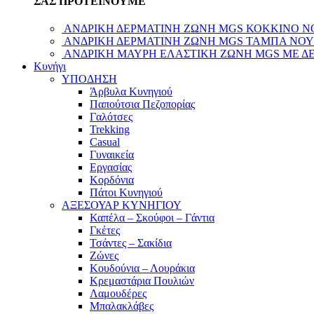
ΣΑΣ ΠΡΟΤΕΙΝΟΥΜΕ
ΑΝΔΡΙΚΗ ΔΕΡΜΑΤΙΝΗ ΖΩΝΗ MGS ΚΟΚΚΙΝΟ
ΑΝΔΡΙΚΗ ΔΕΡΜΑΤΙΝΗ ΖΩΝΗ MGS ΤΑΜΠΑ Ν
ΑΝΔΡΙΚΗ ΜΑΥΡΗ ΕΛΑΣΤΙΚΗ ΖΩΝΗ MGS ΜΕ Δ
Κυνήγι
ΥΠΟΔΗΣΗ
Άρβυλα Κυνηγιού
Παπούτσια Πεζοπορίας
Γαλότσες
Trekking
Casual
Γυναικεία
Εργασίας
Κορδόνια
Πάτοι Κυνηγιού
ΑΞΕΣΟΥΑΡ ΚΥΝΗΓΙΟΥ
Καπέλα – Σκούφοι – Γάντια
Γκέτες
Τσάντες – Σακίδια
Ζώνες
Κουδούνια – Λουράκια
Κρεμαστάρια Πουλιών
Λαμουδέρες
Μπαλακλάβες