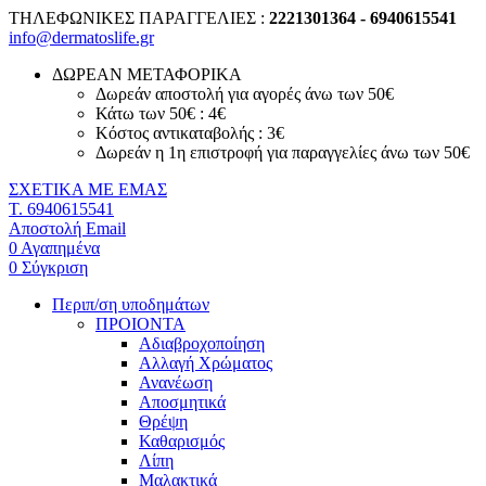
ΤΗΛΕΦΩΝΙΚΕΣ ΠΑΡΑΓΓΕΛΙΕΣ :
2221301364 - 6940615541
info@dermatoslife.gr
ΔΩΡΕΑΝ ΜΕΤΑΦΟΡΙΚΑ
Δωρεάν αποστολή για αγορές άνω των 50€
Κάτω των 50€ : 4€
Κόστος αντικαταβολής : 3€
Δωρεάν η 1η επιστροφή για παραγγελίες άνω των 50€
ΣΧΕΤΙΚΑ ΜΕ ΕΜΑΣ
T. 6940615541
Αποστολή Email
0
Αγαπημένα
0
Σύγκριση
Περιπ/ση υποδημάτων
ΠΡΟΙΟΝΤΑ
Αδιαβροχοποίηση
Αλλαγή Χρώματος
Ανανέωση
Αποσμητικά
Θρέψη
Καθαρισμός
Λίπη
Μαλακτικά