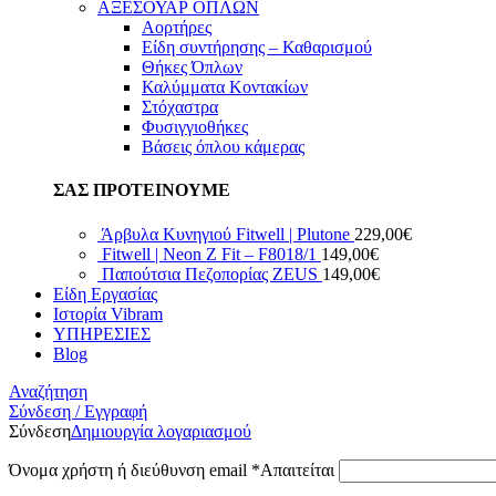
ΑΞΕΣΟΥΑΡ ΟΠΛΩΝ
Αορτήρες
Είδη συντήρησης – Καθαρισμού
Θήκες Όπλων
Καλύμματα Κοντακίων
Στόχαστρα
Φυσιγγιοθήκες
Βάσεις όπλου κάμερας
ΣΑΣ ΠΡΟΤΕΙΝΟΥΜΕ
Άρβυλα Κυνηγιού Fitwell | Plutone
229,00
€
Fitwell | Neon Z Fit – F8018/1
149,00
€
Παπούτσια Πεζοπορίας ZEUS
149,00
€
Είδη Εργασίας
Ιστορία Vibram
ΥΠΗΡΕΣΙΕΣ
Blog
Αναζήτηση
Σύνδεση / Εγγραφή
Σύνδεση
Δημιουργία λογαριασμού
Όνομα χρήστη ή διεύθυνση email
*
Απαιτείται