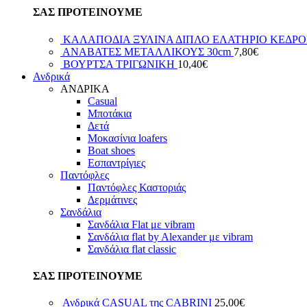
ΣΑΣ ΠΡΟΤΕΙΝΟΥΜΕ
ΚΑΛΑΠΟΔΙΑ ΞΥΛΙΝΑ ΔΙΠΛΟ ΕΛΑΤΗΡΙΟ ΚΕΔΡΟΣ
ΑΝΑΒΑΤΕΣ ΜΕΤΑΛΛΙΚΟΥΣ 30cm
7,80
€
ΒΟΥΡΤΣΑ ΤΡΙΓΩΝΙΚΗ
10,40
€
Ανδρικά
ΑΝΔΡΙΚΑ
Casual
Μποτάκια
Δετά
Μοκασίνια loafers
Boat shoes
Εσπαντρίγιες
Παντόφλες
Παντόφλες Καστοριάς
Δερμάτινες
Σανδάλια
Σανδάλια Flat με vibram
Σανδάλια flat by Alexander με vibram
Σανδάλια flat classic
ΣΑΣ ΠΡΟΤΕΙΝΟΥΜΕ
Ανδρικά CASUAL της CABRINI
25,00
€