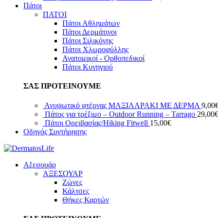
Πάτοι
ΠΑΤΟΙ
Πάτοι Αθλημάτων
Πάτοι Δερμάτινοι
Πάτοι Σιλικόνης
Πάτοι Χλωροφύλλης
Ανατομικοί - Ορθοπεδικοί
Πάτοι Κυνηγιού
ΣΑΣ ΠΡΟΤΕΙΝΟΥΜΕ
Ανυψωτικό φτέρνας ΜΑΞΙΛΑΡΑΚΙ ΜΕ ΔΕΡΜΑ
9,00
Πάτος για τρέξιμο – Outdoor Running – Tarrago
29,00
Πάτοι Ορειβασίας/Hiking Fitwell
15,00
€
Οδηγός Συντήρησης
Αξεσουάρ
ΑΞΕΣΟΥΑΡ
Ζώνες
Κάλτσες
Θήκες Καρτών