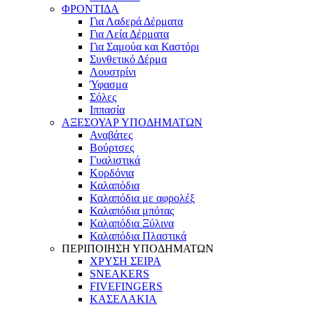
ΦΡΟΝΤΙΔΑ
Για Λαδερά Δέρματα
Για Λεία Δέρματα
Για Σαμούα και Καστόρι
Συνθετικό Δέρμα
Λουστρίνι
Ύφασμα
Σόλες
Ιππασία
ΑΞΕΣΟΥΑΡ ΥΠΟΔΗΜΑΤΩΝ
Αναβάτες
Βούρτσες
Γυαλιστικά
Κορδόνια
Καλαπόδια
Καλαπόδια με αφρολέξ
Καλαπόδια μπότας
Καλαπόδια Ξύλινα
Καλαπόδια Πλαστικά
ΠΕΡΙΠΟΙΗΣΗ ΥΠΟΔΗΜΑΤΩΝ
ΧΡΥΣΗ ΣΕΙΡΑ
SNEAKERS
FIVEFINGERS
ΚΑΣΕΛΑΚΙΑ