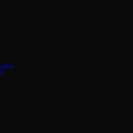
ροϊόντα
τα