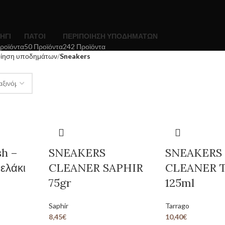
ΉΓΙ
ΠΆΤΟΙ
ΠΕΡΙΠΟΊΗΣΗ ΥΠΟΔΗΜΆΤΩΝ
ροϊόντα
50 Προϊόντα
242 Προϊόντα
οίηση υποδημάτων
Sneakers
sh –
SNEAKERS
SNEAKERS
ελάκι
CLEANER SAPHIR
CLEANER 
75gr
125ml
Saphir
Tarrago
8,45
€
10,40
€