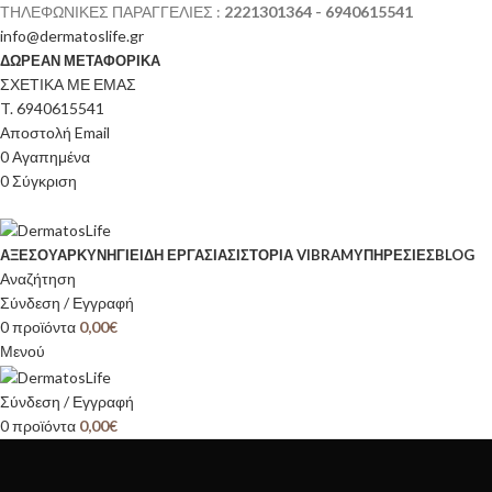
ΤΗΛΕΦΩΝΙΚΕΣ ΠΑΡΑΓΓΕΛΙΕΣ :
2221301364 - 6940615541
info@dermatoslife.gr
ΔΩΡΕΑΝ ΜΕΤΑΦΟΡΙΚΑ
ΣΧΕΤΙΚΑ ΜΕ ΕΜΑΣ
T. 6940615541
Αποστολή Email
0
Αγαπημένα
0
Σύγκριση
ΑΞΕΣΟΥΆΡ
ΚΥΝΉΓΙ
ΕΊΔΗ ΕΡΓΑΣΊΑΣ
ΙΣΤΟΡΊΑ VIBRAM
ΥΠΗΡΕΣΙΕΣ
BLOG
Αναζήτηση
Σύνδεση / Εγγραφή
0
προϊόντα
0,00
€
Μενού
Σύνδεση / Εγγραφή
0
προϊόντα
0,00
€