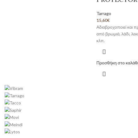
VIVID PURPLE-458
1
Tarrago
WHITE-01
1
15,60
€
YELLOW-BASE-450
1
Αδιαβροχοποιεί και π
από βρωμιά, λάδι, λεκ
κλπ.
Προσθήκη στο καλάθ