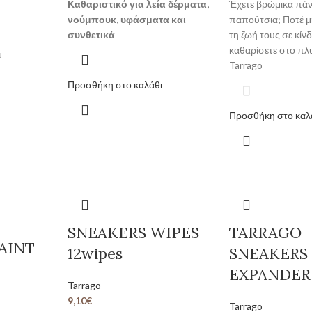
Καθαριστικό για λεία δέρματα,
Έχετε βρώμικα πάν
νούμπουκ, υφάσματα και
παπούτσια; Ποτέ μ
συνθετικά
τη ζωή τους σε κίν
καθαρίσετε στο πλ
ι
Tarrago
Προσθήκη στο καλάθι
Προσθήκη στο καλ
SNEAKERS WIPES
TARRAGO
AINT
12wipes
SNEAKERS
EXPANDER 
Tarrago
9,10
€
Tarrago