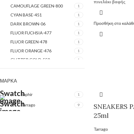
πινελάκι βαφής
CAMOUFLAGE GREEN-800
1
CYAN BASE-451
1
Προσθήκη στο καλάθ
DARK BROWN-06
1
FLUOR FUCHSIA-477
1
FLUOR GREEN-478
1
FLUOR ORANGE-476
1
GLITTER GOLD-550
1
GLITTER SILVER-551
1
GOLD-503
1
ΜΆΡΚΑ
GREEN GLOW-900
1
Saphir
1
INTENSE BLUE-454
1
INTENSE ORANGE-455
Tarrago
SNEAKERS P
1
9
INTENSE VIOLET-457
25ml
1
JADE GREEN-453
1
Tarrago
LIGHT BROWN-29
1