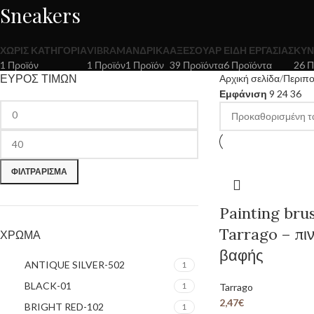
Sneakers
ΧΩΡΊΣ ΚΑΤΗΓΟΡΊΑ
VIBRAM
ΑΝΔΡΙΚΆ
ΑΞΕΣΟΥΆΡ
ΕΊΔΗ ΕΡΓΑΣΊΑΣ
ΚΥΝ
1 Προϊόν
1 Προϊόν
1 Προϊόν
39 Προϊόντα
6 Προϊόντα
26 Π
ΕΥΡΟΣ ΤΙΜΩΝ
Αρχική σελίδα
Περιπ
Εμφάνιση
9
24
36
ΦΙΛΤΡΆΡΙΣΜΑ
Painting bru
Tarrago – πιν
ΧΡΏΜΑ
βαφής
ANTIQUE SILVER-502
1
BLACK-01
1
Tarrago
2,47
€
BRIGHT RED-102
1