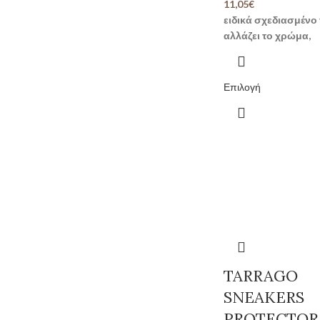
11,05
€
MAGENTA BASE-452
1
ειδικά σχεδιασμένο 
αλλάζει το χρώμα,
MEDIUM BROWN-39
1
NAVY-17
1
PALE BLUE-754
1
Επιλογή
PALE PINK-624
1
PASTEL GREEN-753
1
PASTEL ORANGE-750
1
PASTEL VIOLET-752
1
PHOTOCHROMIC VIOLET-951
1
PHOTOCHROMIC YELLOW-950
1
PINK GOLD-503
1
SERENITY BLUE-751
1
TARRAGO
SHINNING BLUE-459
1
SNEAKERS
SOFT YELLOW-114
1
PROTECTOR 
STRAWBERRY RED-456
1