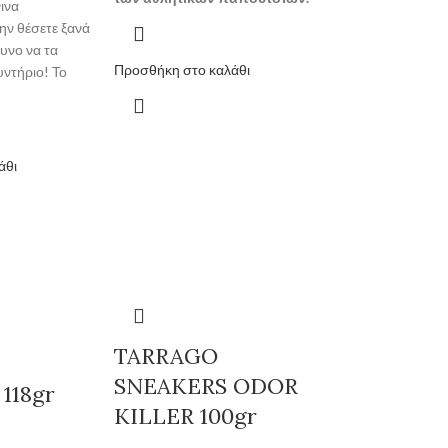
ινα
ην θέσετε ξανά
δυνο να τα
Προσθήκη στο καλάθι
υντήριο! Το
άθι
TARRAGO
SNEAKERS ODOR
118gr
KILLER 100gr