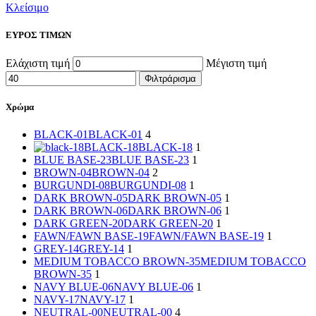
Κλείσιμο
ΕΥΡΟΣ ΤΙΜΩΝ
Ελάχιστη τιμή
Μέγιστη τιμή
Φιλτράρισμα
Χρώμα
BLACK-01
BLACK-01
4
BLACK-18
BLACK-18
1
BLUE BASE-23
BLUE BASE-23
1
BROWN-04
BROWN-04
2
BURGUNDI-08
BURGUNDI-08
1
DARK BROWN-05
DARK BROWN-05
1
DARK BROWN-06
DARK BROWN-06
1
DARK GREEN-20
DARK GREEN-20
1
FAWN/FAWN BASE-19
FAWN/FAWN BASE-19
1
GREY-14
GREY-14
1
MEDIUM TOBACCO BROWN-35
MEDIUM TOBACCO
BROWN-35
1
NAVY BLUE-06
NAVY BLUE-06
1
NAVY-17
NAVY-17
1
NEUTRAL-00
NEUTRAL-00
4