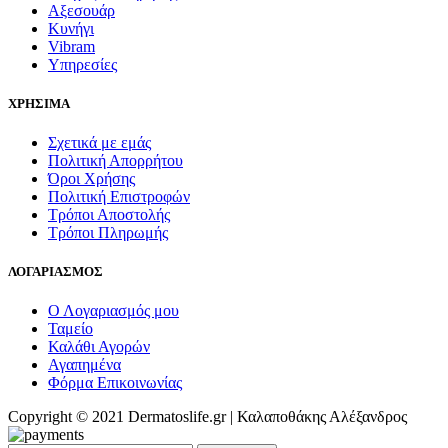
Αξεσουάρ
Κυνήγι
Vibram
Υπηρεσίες
ΧΡΗΣΙΜΑ
Σχετικά με εμάς
Πολιτική Απορρήτου
Όροι Χρήσης
Πολιτική Επιστροφών
Τρόποι Αποστολής
Τρόποι Πληρωμής
ΛΟΓΑΡΙΑΣΜΟΣ
Ο Λογαριασμός μου
Ταμείο
Καλάθι Αγορών
Αγαπημένα
Φόρμα Επικοινωνίας
Copyright © 2021 Dermatoslife.gr | Καλαποθάκης Αλέξανδρος