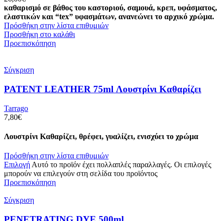
καθαρισμό σε βάθος του καστοριού, σαμουά, κρεπ, υφάσματος,
ελαστικών και “tex” υφασμάτων, ανανεώνει το αρχικό χρώμα.
Πρόσθήκη στην λίστα επιθυμιών
Προσθήκη στο καλάθι
Προεπισκόπηση
Σύγκριση
PATENT LEATHER 75ml Λουστρίνι Καθαρίζει
Tarrago
7,80
€
Λουστρίνι Καθαρίζει, θρέφει, γυαλίζει, ενισχύει το χρώμα
Πρόσθήκη στην λίστα επιθυμιών
Επιλογή
Αυτό το προϊόν έχει πολλαπλές παραλλαγές. Οι επιλογές
μπορούν να επιλεγούν στη σελίδα του προϊόντος
Προεπισκόπηση
Σύγκριση
PENETRATING DYE 500ml