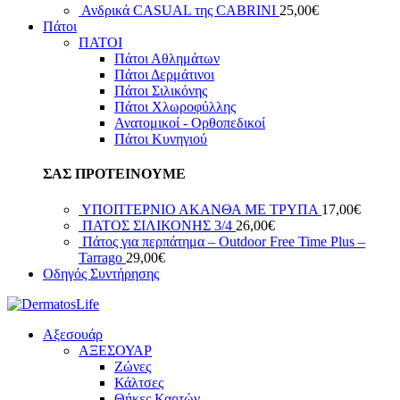
Ανδρικά CASUAL της CABRINI
25,00
€
Πάτοι
ΠΑΤΟΙ
Πάτοι Αθλημάτων
Πάτοι Δερμάτινοι
Πάτοι Σιλικόνης
Πάτοι Χλωροφύλλης
Ανατομικοί - Ορθοπεδικοί
Πάτοι Κυνηγιού
ΣΑΣ ΠΡΟΤΕΙΝΟΥΜΕ
ΥΠΟΠΤΕΡΝΙΟ ΑΚΑΝΘΑ ΜΕ ΤΡΥΠΑ
17,00
€
ΠΑΤΟΣ ΣΙΛΙΚΟΝΗΣ 3/4
26,00
€
Πάτος για περπάτημα – Outdoor Free Time Plus –
Tarrago
29,00
€
Οδηγός Συντήρησης
Αξεσουάρ
ΑΞΕΣΟΥΑΡ
Ζώνες
Κάλτσες
Θήκες Καρτών