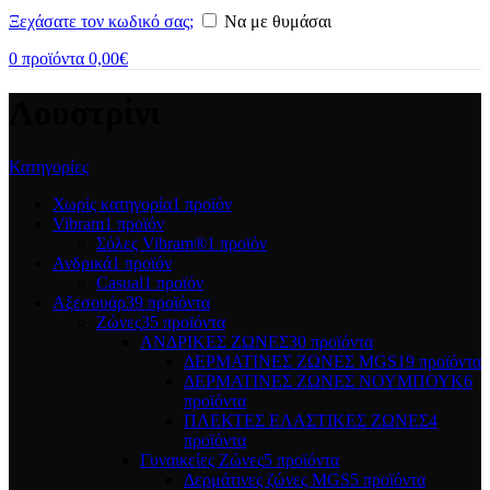
Ξεχάσατε τον κωδικό σας;
Να με θυμάσαι
0
προϊόντα
0,00
€
Λουστρίνι
Κατηγορίες
Χωρίς κατηγορία
1 προϊόν
Vibram
1 προϊόν
Σόλες Vibram®
1 προϊόν
Ανδρικά
1 προϊόν
Casual
1 προϊόν
Αξεσουάρ
39 προϊόντα
Ζώνες
35 προϊόντα
ΑΝΔΡΙΚΕΣ ΖΩΝΕΣ
30 προϊόντα
ΔΕΡΜΑΤΙΝΕΣ ΖΩΝΕΣ MGS
19 προϊόντα
ΔΕΡΜΑΤΙΝΕΣ ΖΩΝΕΣ ΝΟΥΜΠΟΥΚ
6
προϊόντα
ΠΛΕΚΤΕΣ ΕΛΑΣΤΙΚΕΣ ΖΩΝΕΣ
4
προϊόντα
Γυναικείες Ζώνες
5 προϊόντα
Δερμάτινες ζώνες MGS
5 προϊόντα