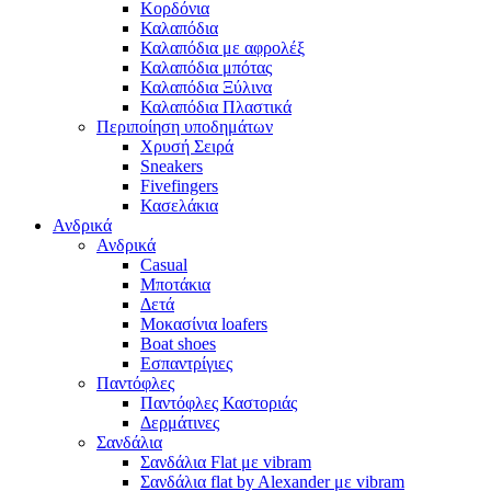
Κορδόνια
Καλαπόδια
Καλαπόδια με αφρολέξ
Καλαπόδια μπότας
Καλαπόδια Ξύλινα
Καλαπόδια Πλαστικά
Περιποίηση υποδημάτων
Χρυσή Σειρά
Sneakers
Fivefingers
Κασελάκια
Ανδρικά
Ανδρικά
Casual
Μποτάκια
Δετά
Μοκασίνια loafers
Boat shoes
Εσπαντρίγιες
Παντόφλες
Παντόφλες Καστοριάς
Δερμάτινες
Σανδάλια
Σανδάλια Flat με vibram
Σανδάλια flat by Alexander με vibram