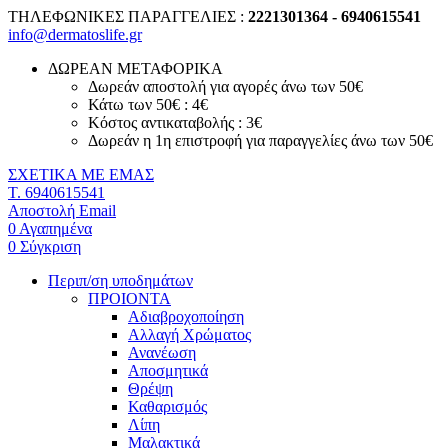
ΤΗΛΕΦΩΝΙΚΕΣ ΠΑΡΑΓΓΕΛΙΕΣ :
2221301364 - 6940615541
info@dermatoslife.gr
ΔΩΡΕΑΝ ΜΕΤΑΦΟΡΙΚΑ
Δωρεάν αποστολή για αγορές άνω των 50€
Κάτω των 50€ : 4€
Κόστος αντικαταβολής : 3€
Δωρεάν η 1η επιστροφή για παραγγελίες άνω των 50€
ΣΧΕΤΙΚΑ ΜΕ ΕΜΑΣ
T. 6940615541
Αποστολή Email
0
Αγαπημένα
0
Σύγκριση
Περιπ/ση υποδημάτων
ΠΡΟΙΟΝΤΑ
Αδιαβροχοποίηση
Αλλαγή Χρώματος
Ανανέωση
Αποσμητικά
Θρέψη
Καθαρισμός
Λίπη
Μαλακτικά