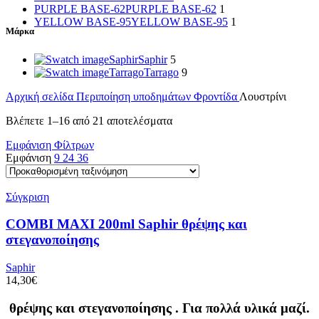
PURPLE BASE-62
PURPLE BASE-62
1
YELLOW BASE-95
YELLOW BASE-95
1
Μάρκα
Saphir
Saphir
5
Tarrago
Tarrago
9
Αρχική σελίδα
Περιποίηση υποδημάτων
Φροντίδα
Λουστρίνι
Βλέπετε 1–16 από 21 αποτελέσματα
Εμφάνιση Φίλτρων
Εμφάνιση
9
24
36
Σύγκριση
COMBI MAXI 200ml Saphir θρέψης και
στεγανοποίησης
Saphir
14,30
€
θρέψης και στεγανοποίησης . Για πολλά υλικά μαζί.