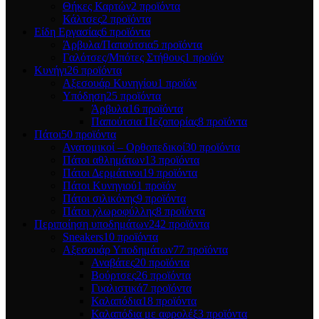
Θήκες Καρτών
2 προϊόντα
Κάλτσες
2 προϊόντα
Είδη Εργασίας
6 προϊόντα
Άρβυλα/Παπούτσια
5 προϊόντα
Γαλότσες/Μπότες Στήθους
1 προϊόν
Κυνήγι
26 προϊόντα
Αξεσουάρ Κυνηγίου
1 προϊόν
Υπόδηση
25 προϊόντα
Άρβυλα
16 προϊόντα
Παπούτσια Πεζοπορίας
8 προϊόντα
Πάτοι
50 προϊόντα
Ανατομικοί – Ορθοπεδικοί
30 προϊόντα
Πάτοι αθλημάτων
13 προϊόντα
Πάτοι Δερμάτινοι
19 προϊόντα
Πάτοι Κυνηγιού
1 προϊόν
Πάτοι σιλικόνης
9 προϊόντα
Πάτοι χλωροφύλλης
8 προϊόντα
Περιποίηση υποδημάτων
242 προϊόντα
Sneakers
10 προϊόντα
Αξεσουάρ Υποδημάτων
77 προϊόντα
Αναβάτες
20 προϊόντα
Βούρτσες
26 προϊόντα
Γυαλιστικά
7 προϊόντα
Καλαπόδια
18 προϊόντα
Καλαπόδια με αφρολέξ
3 προϊόντα