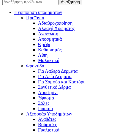
Αναζήτηση
Περιποίηση υποδημάτων
Προϊόντα
Αδιαβροχοποίηση
Αλλαγή Χρώματος
Ανανέωση
Αποσμητικά
Θρέψη
Καθαρισμός
Λίπη
Μαλακτικά
Φροντίδα
Για Λαδερά Δέρματα
Για Λεία Δέρματα
Για Σαμούα και Καστόρι
Συνθετικό Δέρμα
Λουστρίνι
Ύφασμα
Σόλες
Ιππασία
Αξεσουάρ Υποδημάτων
Αναβάτες
Βούρτσες
Γυαλιστικά