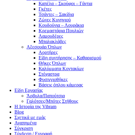
Καπέλα – Σκούφοι – Γάντια
Γκέτες
Τσάντες – Σακίδια
Ζώνες Κυνηγιού
Κουδούνια – Λουράκια
Κρεμαστάρια Πουλιών
Λαμουδέρες
Μπαλακλάβες
Αξεσουάρ Όπλων
Αορτήρες
Είδη συντήρησης – Καθαρισμού
Θήκες Όπλων
Καλύμματα Κοντακίων
Στόχαστρα
Φυσιγγιοθήκες
Βάσεις όπλου κάμερας
Είδη Εργασίας
Άρβυλα/Παπούτσια
Γαλότσες/Μπότες Στήθους
Η Ιστορία της Vibram
Blog
Σχετικά με εμάς
Αγαπημένα
Σύγκριση
Σύνδεση / Εγγραφή