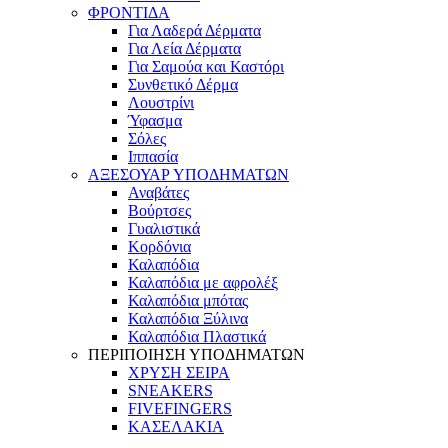
ΦΡΟΝΤΙΔΑ
Για Λαδερά Δέρματα
Για Λεία Δέρματα
Για Σαμούα και Καστόρι
Συνθετικό Δέρμα
Λουστρίνι
Ύφασμα
Σόλες
Ιππασία
ΑΞΕΣΟΥΑΡ ΥΠΟΔΗΜΑΤΩΝ
Αναβάτες
Βούρτσες
Γυαλιστικά
Κορδόνια
Καλαπόδια
Καλαπόδια με αφρολέξ
Καλαπόδια μπότας
Καλαπόδια Ξύλινα
Καλαπόδια Πλαστικά
ΠΕΡΙΠΟΙΗΣΗ ΥΠΟΔΗΜΑΤΩΝ
ΧΡΥΣΗ ΣΕΙΡΑ
SNEAKERS
FIVEFINGERS
ΚΑΣΕΛΑΚΙΑ