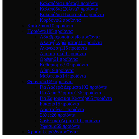
Καλαπόδια μπότας
3 προϊόντα
Καλαπόδια Ξύλινα
7 προϊόντα
Καλαπόδια Πλαστικά
5 προϊόντα
Κορδόνια
2 προϊόντα
Κασελάκια
10 προϊόντα
Προϊόντα
185 προϊόντα
Αδιαβροχοποίηση
48 προϊόντα
Αλλαγή Χρώματος
31 προϊόντα
Ανανέωση
115 προϊόντα
Αποσμητικά
9 προϊόντα
Θρέψη
61 προϊόντα
Καθαρισμός
90 προϊόντα
Λίπη
19 προϊόντα
Μαλακτικά
14 προϊόντα
Φροντίδα
169 προϊόντα
Για Λαδερά Δέρματα
102 προϊόντα
Για Λεία Δέρματα
136 προϊόντα
Για Σαμούα και Καστόρι
65 προϊόντα
Ιππασία
15 προϊόντα
Λουστρίνι
21 προϊόντα
Σόλες
26 προϊόντα
Συνθετικό Δέρμα
110 προϊόντα
Ύφασμα
69 προϊόντα
Χρυσή Σειρά
26 προϊόντα