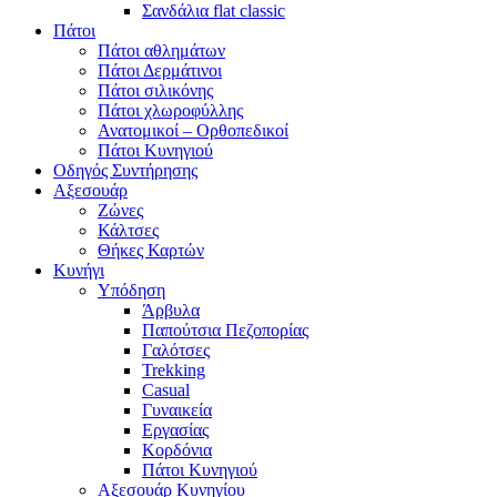
Σανδάλια flat classic
Πάτοι
Πάτοι αθλημάτων
Πάτοι Δερμάτινοι
Πάτοι σιλικόνης
Πάτοι χλωροφύλλης
Ανατομικοί – Ορθοπεδικοί
Πάτοι Κυνηγιού
Οδηγός Συντήρησης
Αξεσουάρ
Ζώνες
Κάλτσες
Θήκες Καρτών
Κυνήγι
Υπόδηση
Άρβυλα
Παπούτσια Πεζοπορίας
Γαλότσες
Trekking
Casual
Γυναικεία
Εργασίας
Κορδόνια
Πάτοι Κυνηγιού
Αξεσουάρ Κυνηγίου