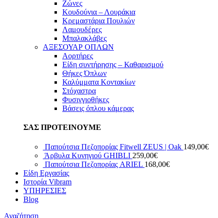
Ζώνες
Κουδούνια – Λουράκια
Κρεμαστάρια Πουλιών
Λαμουδέρες
Μπαλακλάβες
ΑΞΕΣΟΥΑΡ ΟΠΛΩΝ
Αορτήρες
Είδη συντήρησης – Καθαρισμού
Θήκες Όπλων
Καλύμματα Κοντακίων
Στόχαστρα
Φυσιγγιοθήκες
Βάσεις όπλου κάμερας
ΣΑΣ ΠΡΟΤΕΙΝΟΥΜΕ
Παπούτσια Πεζοπορίας Fitwell ZEUS | Oak
149,00
€
Άρβυλα Κυνηγιού GHIBLI
259,00
€
Παπούτσια Πεζοπορίας ARIEL
168,00
€
Είδη Εργασίας
Ιστορία Vibram
ΥΠΗΡΕΣΙΕΣ
Blog
Αναζήτηση