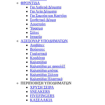
ΦΡΟΝΤΙΔΑ
Για Λαδερά Δέρματα
Για Λεία Δέρματα
Για Σαμούα και Καστόρι
Συνθετικό Δέρμα
Λουστρίνι
Ύφασμα
Σόλες
Ιππασία
ΑΞΕΣΟΥΑΡ ΥΠΟΔΗΜΑΤΩΝ
Αναβάτες
Βούρτσες
Γυαλιστικά
Κορδόνια
Καλαπόδια
Καλαπόδια με αφρολέξ
Καλαπόδια μπότας
Καλαπόδια Ξύλινα
Καλαπόδια Πλαστικά
ΠΕΡΙΠΟΙΗΣΗ ΥΠΟΔΗΜΑΤΩΝ
ΧΡΥΣΗ ΣΕΙΡΑ
SNEAKERS
FIVEFINGERS
ΚΑΣΕΛΑΚΙΑ