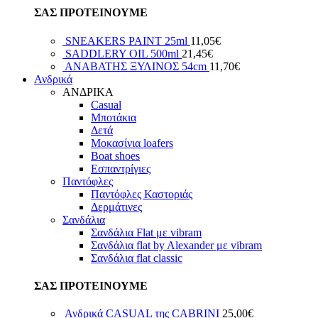
ΣΑΣ ΠΡΟΤΕΙΝΟΥΜΕ
SNEAKERS PAINT 25ml
11,05
€
SADDLERY OIL 500ml
21,45
€
ΑΝΑΒΑΤΗΣ ΞΥΛΙΝΟΣ 54cm
11,70
€
Ανδρικά
ΑΝΔΡΙΚΑ
Casual
Μποτάκια
Δετά
Μοκασίνια loafers
Boat shoes
Εσπαντρίγιες
Παντόφλες
Παντόφλες Καστοριάς
Δερμάτινες
Σανδάλια
Σανδάλια Flat με vibram
Σανδάλια flat by Alexander με vibram
Σανδάλια flat classic
ΣΑΣ ΠΡΟΤΕΙΝΟΥΜΕ
Ανδρικά CASUAL της CABRINI
25,00
€