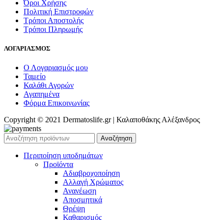
Όροι Χρήσης
Πολιτική Επιστροφών
Τρόποι Αποστολής
Τρόποι Πληρωμής
ΛΟΓΑΡΙΑΣΜΟΣ
Ο Λογαριασμός μου
Ταμείο
Καλάθι Αγορών
Αγαπημένα
Φόρμα Επικοινωνίας
Copyright © 2021 Dermatoslife.gr | Καλαποθάκης Αλέξανδρος
Αναζήτηση
Περιποίηση υποδημάτων
Προϊόντα
Αδιαβροχοποίηση
Αλλαγή Χρώματος
Ανανέωση
Αποσμητικά
Θρέψη
Καθαρισμός