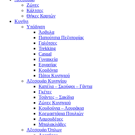
Ζώνες
Κάλτσες
Θήκες Καρτών
Κυνήγι
Υπόδηση
Άρβυλα
Παπούτσια Πεζοπορίας
Γαλότσες
Trekking
Casual
Γυναικεία
Εργασίας
Κορδόνια
Πάτοι Κυνηγιού
Αξεσουάρ Κυνηγίου
Καπέλα – Σκούφοι – Γάντια
Γκέτες
Τσάντες – Σακίδια
Ζώνες Κυνηγιού
Κουδούνια – Λουράκια
Κρεμαστάρια Πουλιών
Λαμουδέρες
Μπαλακλάβες
Αξεσουάρ Όπλων