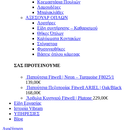
Κρεμαστάρια Πουλιών
Λαμουδέρες
Μπαλακλάβες
ΑΞΕΣΟΥΑΡ ΟΠΛΩΝ
Αορτήρες
Είδη συντήρησης – Καθαρισμού
Θήκες Όπλων
Καλύμματα Κοντακίων
Στόχαστρα
Φυσιγγιοθήκες
Βάσεις όπλου κάμερας
ΣΑΣ ΠΡΟΤΕΙΝΟΥΜΕ
Παπούτσια Fitwell | Neon – Turquoise F8025/1
139,00
€
Παπούτσια Πεζοπορίας Fitwell ARIEL | Oak/Black
168,00
€
Άρβυλα Κυνηγιού Fitwell | Plutone
229,00
€
Είδη Εργασίας
Ιστορία Vibram
ΥΠΗΡΕΣΙΕΣ
Blog
Αναζήτηση