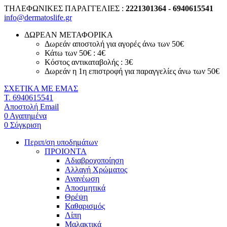
ΤΗΛΕΦΩΝΙΚΕΣ ΠΑΡΑΓΓΕΛΙΕΣ :
2221301364 - 6940615541
info@dermatoslife.gr
ΔΩΡΕΑΝ ΜΕΤΑΦΟΡΙΚΑ
Δωρεάν αποστολή για αγορές άνω των 50€
Κάτω των 50€ : 4€
Κόστος αντικαταβολής : 3€
Δωρεάν η 1η επιστροφή για παραγγελίες άνω των 50€
ΣΧΕΤΙΚΑ ΜΕ ΕΜΑΣ
T. 6940615541
Αποστολή Email
0
Αγαπημένα
0
Σύγκριση
Περιπ/ση υποδημάτων
ΠΡΟΙΟΝΤΑ
Αδιαβροχοποίηση
Αλλαγή Χρώματος
Ανανέωση
Αποσμητικά
Θρέψη
Καθαρισμός
Λίπη
Μαλακτικά