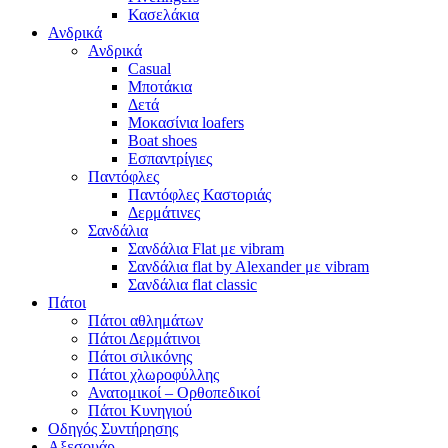
Κασελάκια
Ανδρικά
Ανδρικά
Casual
Μποτάκια
Δετά
Μοκασίνια loafers
Boat shoes
Εσπαντρίγιες
Παντόφλες
Παντόφλες Καστοριάς
Δερμάτινες
Σανδάλια
Σανδάλια Flat με vibram
Σανδάλια flat by Alexander με vibram
Σανδάλια flat classic
Πάτοι
Πάτοι αθλημάτων
Πάτοι Δερμάτινοι
Πάτοι σιλικόνης
Πάτοι χλωροφύλλης
Ανατομικοί – Ορθοπεδικοί
Πάτοι Κυνηγιού
Οδηγός Συντήρησης
Αξεσουάρ