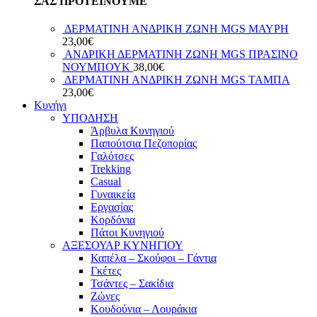
ΣΑΣ ΠΡΟΤΕΙΝΟΥΜΕ
ΔΕΡΜΑΤΙΝΗ ΑΝΔΡΙΚΗ ΖΩΝΗ MGS ΜΑΥΡΗ
23,00
€
ΑΝΔΡΙΚΗ ΔΕΡΜΑΤΙΝΗ ΖΩΝΗ MGS ΠΡΑΣΙΝΟ
ΝΟΥΜΠΟΥΚ
38,00
€
ΔΕΡΜΑΤΙΝΗ ΑΝΔΡΙΚΗ ΖΩΝΗ MGS ΤΑΜΠΑ
23,00
€
Κυνήγι
ΥΠΟΔΗΣΗ
Άρβυλα Κυνηγιού
Παπούτσια Πεζοπορίας
Γαλότσες
Trekking
Casual
Γυναικεία
Εργασίας
Κορδόνια
Πάτοι Κυνηγιού
ΑΞΕΣΟΥΑΡ ΚΥΝΗΓΙΟΥ
Καπέλα – Σκούφοι – Γάντια
Γκέτες
Τσάντες – Σακίδια
Ζώνες
Κουδούνια – Λουράκια