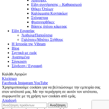
Αορτήρες
Είδη συντήρησης – Καθαρισμού
Θήκες Όπλων
Καλύμματα Κοντακίων
Στόχαστρα
Φυσιγγιοθήκες
Βάσεις όπλου κάμερας
Είδη Εργασίας
Άρβυλα/Παπούτσια
Γαλότσες/Μπότες Στήθους
Η Ιστορία της Vibram
Blog
Σχετικά με εμάς
Αγαπημένα
Σύγκριση
Σύνδεση / Εγγραφή
Καλάθι Αγορών
Κλείσιμο
Facebook
Instagram
YouTube
Χρησιμοποιούμε cookies για να βελτιώσουμε την εμπειρία σας
στον ιστότοπό μας. Με την περιήγηση σε αυτόν τον ιστότοπο,
συμφωνείτε με τη χρήση των cookies από εμάς.
Αποδοχή
Αναζήτηση