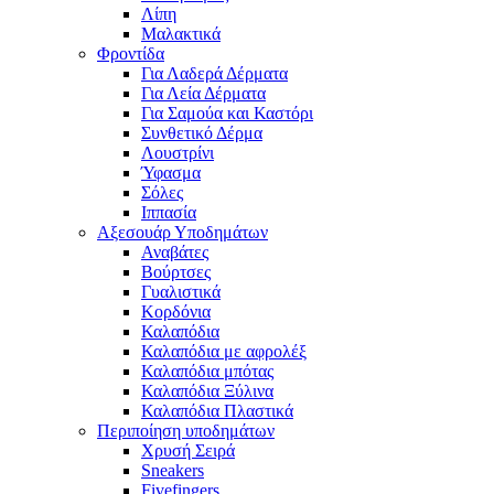
Λίπη
Μαλακτικά
Φροντίδα
Για Λαδερά Δέρματα
Για Λεία Δέρματα
Για Σαμούα και Καστόρι
Συνθετικό Δέρμα
Λουστρίνι
Ύφασμα
Σόλες
Ιππασία
Αξεσουάρ Υποδημάτων
Αναβάτες
Βούρτσες
Γυαλιστικά
Κορδόνια
Καλαπόδια
Καλαπόδια με αφρολέξ
Καλαπόδια μπότας
Καλαπόδια Ξύλινα
Καλαπόδια Πλαστικά
Περιποίηση υποδημάτων
Χρυσή Σειρά
Sneakers
Fivefingers