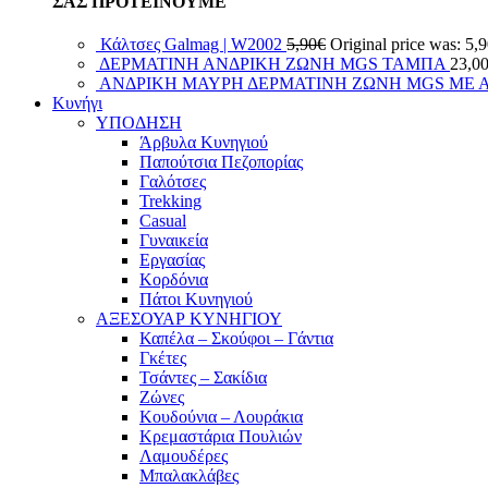
ΣΑΣ ΠΡΟΤΕΙΝΟΥΜΕ
Κάλτσες Galmag | W2002
5,90
€
Original price was: 5,
ΔΕΡΜΑΤΙΝΗ ΑΝΔΡΙΚΗ ΖΩΝΗ MGS ΤΑΜΠΑ
23,0
ΑΝΔΡΙΚΗ ΜΑΥΡΗ ΔΕΡΜΑΤΙΝΗ ΖΩΝΗ MGS ΜΕ 
Κυνήγι
ΥΠΟΔΗΣΗ
Άρβυλα Κυνηγιού
Παπούτσια Πεζοπορίας
Γαλότσες
Trekking
Casual
Γυναικεία
Εργασίας
Κορδόνια
Πάτοι Κυνηγιού
ΑΞΕΣΟΥΑΡ ΚΥΝΗΓΙΟΥ
Καπέλα – Σκούφοι – Γάντια
Γκέτες
Τσάντες – Σακίδια
Ζώνες
Κουδούνια – Λουράκια
Κρεμαστάρια Πουλιών
Λαμουδέρες
Μπαλακλάβες