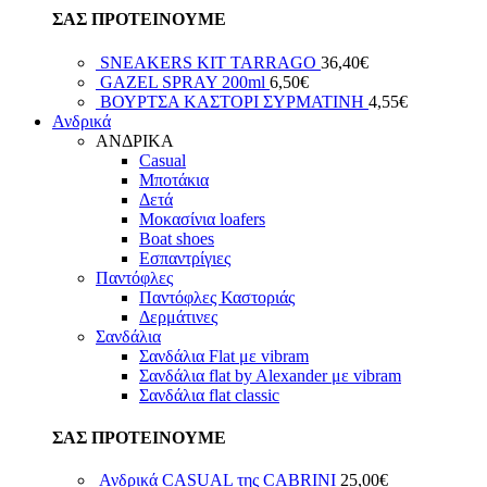
ΣΑΣ ΠΡΟΤΕΙΝΟΥΜΕ
SNEAKERS KIT TARRAGO
36,40
€
GAZEL SPRAY 200ml
6,50
€
ΒΟΥΡΤΣΑ ΚΑΣΤΟΡΙ ΣΥΡΜΑΤΙΝΗ
4,55
€
Ανδρικά
ΑΝΔΡΙΚΑ
Casual
Μποτάκια
Δετά
Μοκασίνια loafers
Boat shoes
Εσπαντρίγιες
Παντόφλες
Παντόφλες Καστοριάς
Δερμάτινες
Σανδάλια
Σανδάλια Flat με vibram
Σανδάλια flat by Alexander με vibram
Σανδάλια flat classic
ΣΑΣ ΠΡΟΤΕΙΝΟΥΜΕ
Ανδρικά CASUAL της CABRINI
25,00
€