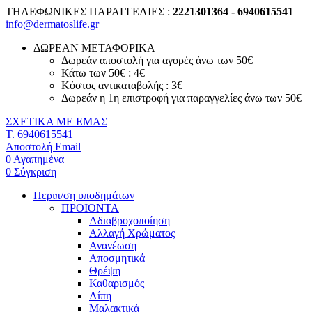
ΤΗΛΕΦΩΝΙΚΕΣ ΠΑΡΑΓΓΕΛΙΕΣ :
2221301364 - 6940615541
info@dermatoslife.gr
ΔΩΡΕΑΝ ΜΕΤΑΦΟΡΙΚΑ
Δωρεάν αποστολή για αγορές άνω των 50€
Κάτω των 50€ : 4€
Κόστος αντικαταβολής : 3€
Δωρεάν η 1η επιστροφή για παραγγελίες άνω των 50€
ΣΧΕΤΙΚΑ ΜΕ ΕΜΑΣ
T. 6940615541
Αποστολή Email
0
Αγαπημένα
0
Σύγκριση
Περιπ/ση υποδημάτων
ΠΡΟΙΟΝΤΑ
Αδιαβροχοποίηση
Αλλαγή Χρώματος
Ανανέωση
Αποσμητικά
Θρέψη
Καθαρισμός
Λίπη
Μαλακτικά