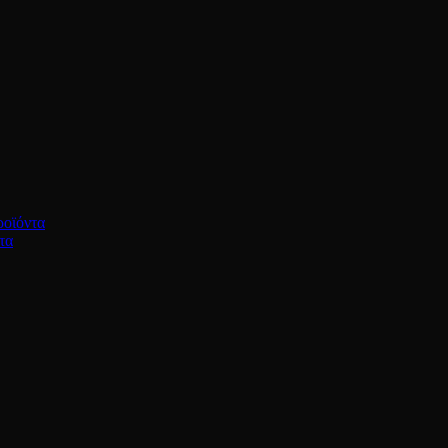
ροϊόντα
τα