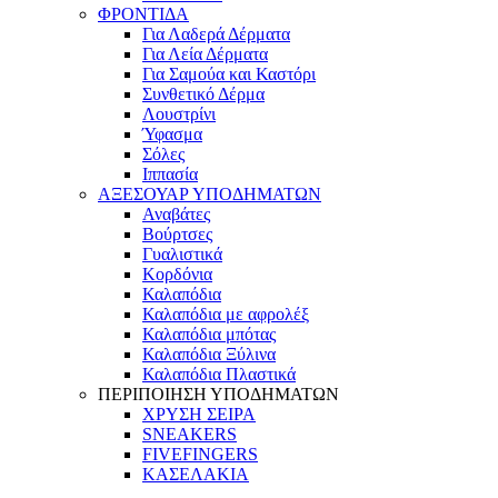
ΦΡΟΝΤΙΔΑ
Για Λαδερά Δέρματα
Για Λεία Δέρματα
Για Σαμούα και Καστόρι
Συνθετικό Δέρμα
Λουστρίνι
Ύφασμα
Σόλες
Ιππασία
ΑΞΕΣΟΥΑΡ ΥΠΟΔΗΜΑΤΩΝ
Αναβάτες
Βούρτσες
Γυαλιστικά
Κορδόνια
Καλαπόδια
Καλαπόδια με αφρολέξ
Καλαπόδια μπότας
Καλαπόδια Ξύλινα
Καλαπόδια Πλαστικά
ΠΕΡΙΠΟΙΗΣΗ ΥΠΟΔΗΜΑΤΩΝ
ΧΡΥΣΗ ΣΕΙΡΑ
SNEAKERS
FIVEFINGERS
ΚΑΣΕΛΑΚΙΑ