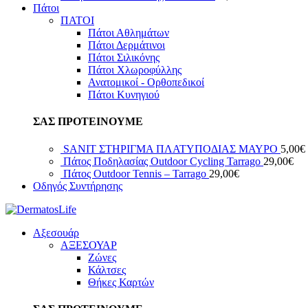
Πάτοι
ΠΑΤΟΙ
Πάτοι Αθλημάτων
Πάτοι Δερμάτινοι
Πάτοι Σιλικόνης
Πάτοι Χλωροφύλλης
Ανατομικοί - Ορθοπεδικοί
Πάτοι Κυνηγιού
ΣΑΣ ΠΡΟΤΕΙΝΟΥΜΕ
SANIT ΣΤΗΡΙΓΜΑ ΠΛΑΤΥΠΟΔΙΑΣ ΜΑΥΡΟ
5,00
€
Πάτος Ποδηλασίας Outdoor Cycling Tarrago
29,00
€
Πάτος Outdoor Tennis – Tarrago
29,00
€
Οδηγός Συντήρησης
Αξεσουάρ
ΑΞΕΣΟΥΑΡ
Ζώνες
Κάλτσες
Θήκες Καρτών