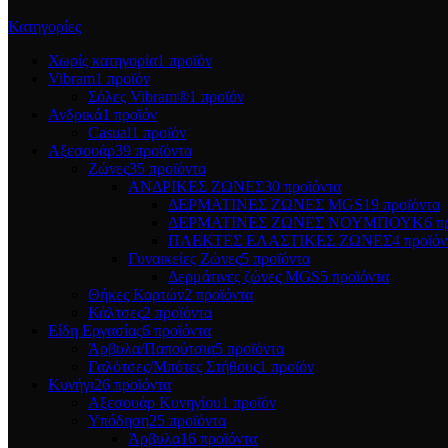
Κατηγορίες
Χωρίς κατηγορία
1 προϊόν
Vibram
1 προϊόν
Σόλες Vibram®
1 προϊόν
Ανδρικά
1 προϊόν
Casual
1 προϊόν
Αξεσουάρ
39 προϊόντα
Ζώνες
35 προϊόντα
ΑΝΔΡΙΚΕΣ ΖΩΝΕΣ
30 προϊόντα
ΔΕΡΜΑΤΙΝΕΣ ΖΩΝΕΣ MGS
19 προϊόντα
ΔΕΡΜΑΤΙΝΕΣ ΖΩΝΕΣ ΝΟΥΜΠΟΥΚ
6 π
ΠΛΕΚΤΕΣ ΕΛΑΣΤΙΚΕΣ ΖΩΝΕΣ
4 προϊόν
Γυναικείες Ζώνες
5 προϊόντα
Δερμάτινες ζώνες MGS
5 προϊόντα
Θήκες Καρτών
2 προϊόντα
Κάλτσες
2 προϊόντα
Είδη Εργασίας
6 προϊόντα
Άρβυλα/Παπούτσια
5 προϊόντα
Γαλότσες/Μπότες Στήθους
1 προϊόν
Κυνήγι
26 προϊόντα
Αξεσουάρ Κυνηγίου
1 προϊόν
Υπόδηση
25 προϊόντα
Άρβυλα
16 προϊόντα