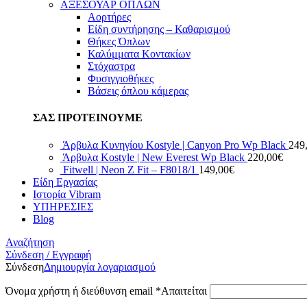
ΑΞΕΣΟΥΑΡ ΟΠΛΩΝ
Αορτήρες
Είδη συντήρησης – Καθαρισμού
Θήκες Όπλων
Καλύμματα Κοντακίων
Στόχαστρα
Φυσιγγιοθήκες
Βάσεις όπλου κάμερας
ΣΑΣ ΠΡΟΤΕΙΝΟΥΜΕ
Άρβυλα Κυνηγίου Kostyle | Canyon Pro Wp Black
249
Άρβυλα Kostyle | New Everest Wp Black
220,00
€
Fitwell | Neon Z Fit – F8018/1
149,00
€
Είδη Εργασίας
Ιστορία Vibram
ΥΠΗΡΕΣΙΕΣ
Blog
Αναζήτηση
Σύνδεση / Εγγραφή
Σύνδεση
Δημιουργία λογαριασμού
Όνομα χρήστη ή διεύθυνση email
*
Απαιτείται