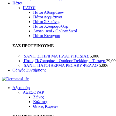
Πάτοι
ΠΑΤΟΙ
Πάτοι Αθλημάτων
Πάτοι Δερμάτινοι
Πάτοι Σιλικόνης
Πάτοι Χλωροφύλλης
Ανατομικοί - Ορθοπεδικοί
Πάτοι Κυνηγιού
ΣΑΣ ΠΡΟΤΕΙΝΟΥΜΕ
SANIT ΣΤΗΡΙΓΜΑ ΠΛΑΤΥΠΟΔΙΑΣ
5,00
€
Πάτος Πεζοπορίας – Outdoor Trekking – Tarrago
29,00
SANIT ΠΑΤΟΙ ΔΕΡΜΑ PECARY ΦΕΛΛΟ
5,00
€
Οδηγός Συντήρησης
Αξεσουάρ
ΑΞΕΣΟΥΑΡ
Ζώνες
Κάλτσες
Θήκες Καρτών