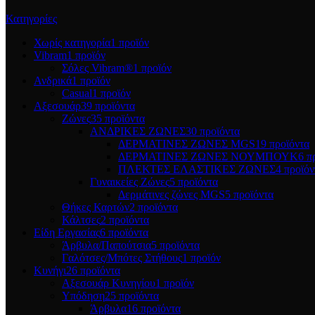
Κατηγορίες
Χωρίς κατηγορία
1 προϊόν
Vibram
1 προϊόν
Σόλες Vibram®
1 προϊόν
Ανδρικά
1 προϊόν
Casual
1 προϊόν
Αξεσουάρ
39 προϊόντα
Ζώνες
35 προϊόντα
ΑΝΔΡΙΚΕΣ ΖΩΝΕΣ
30 προϊόντα
ΔΕΡΜΑΤΙΝΕΣ ΖΩΝΕΣ MGS
19 προϊόντα
ΔΕΡΜΑΤΙΝΕΣ ΖΩΝΕΣ ΝΟΥΜΠΟΥΚ
6 π
ΠΛΕΚΤΕΣ ΕΛΑΣΤΙΚΕΣ ΖΩΝΕΣ
4 προϊόν
Γυναικείες Ζώνες
5 προϊόντα
Δερμάτινες ζώνες MGS
5 προϊόντα
Θήκες Καρτών
2 προϊόντα
Κάλτσες
2 προϊόντα
Είδη Εργασίας
6 προϊόντα
Άρβυλα/Παπούτσια
5 προϊόντα
Γαλότσες/Μπότες Στήθους
1 προϊόν
Κυνήγι
26 προϊόντα
Αξεσουάρ Κυνηγίου
1 προϊόν
Υπόδηση
25 προϊόντα
Άρβυλα
16 προϊόντα