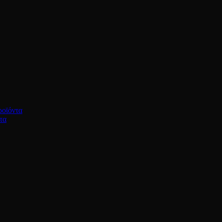
ροϊόντα
τα