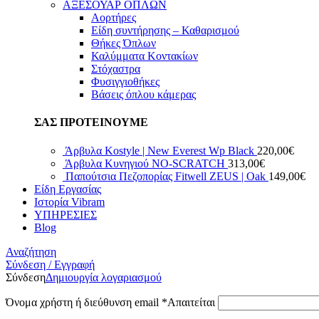
ΑΞΕΣΟΥΑΡ ΟΠΛΩΝ
Αορτήρες
Είδη συντήρησης – Καθαρισμού
Θήκες Όπλων
Καλύμματα Κοντακίων
Στόχαστρα
Φυσιγγιοθήκες
Βάσεις όπλου κάμερας
ΣΑΣ ΠΡΟΤΕΙΝΟΥΜΕ
Άρβυλα Kostyle | New Everest Wp Black
220,00
€
Άρβυλα Κυνηγιού NO-SCRATCH
313,00
€
Παπούτσια Πεζοπορίας Fitwell ZEUS | Oak
149,00
€
Είδη Εργασίας
Ιστορία Vibram
ΥΠΗΡΕΣΙΕΣ
Blog
Αναζήτηση
Σύνδεση / Εγγραφή
Σύνδεση
Δημιουργία λογαριασμού
Όνομα χρήστη ή διεύθυνση email
*
Απαιτείται