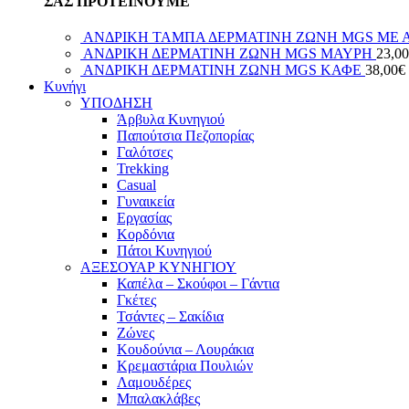
ΣΑΣ ΠΡΟΤΕΙΝΟΥΜΕ
ΑΝΔΡΙΚΗ ΤΑΜΠΑ ΔΕΡΜΑΤΙΝΗ ΖΩΝΗ MGS ΜΕ 
ΑΝΔΡΙΚΗ ΔΕΡΜΑΤΙΝΗ ΖΩΝΗ MGS ΜΑΥΡΗ
23,00
ΑΝΔΡΙΚΗ ΔΕΡΜΑΤΙΝΗ ΖΩΝΗ MGS ΚΑΦΕ
38,00
€
Κυνήγι
ΥΠΟΔΗΣΗ
Άρβυλα Κυνηγιού
Παπούτσια Πεζοπορίας
Γαλότσες
Trekking
Casual
Γυναικεία
Εργασίας
Κορδόνια
Πάτοι Κυνηγιού
ΑΞΕΣΟΥΑΡ ΚΥΝΗΓΙΟΥ
Καπέλα – Σκούφοι – Γάντια
Γκέτες
Τσάντες – Σακίδια
Ζώνες
Κουδούνια – Λουράκια
Κρεμαστάρια Πουλιών
Λαμουδέρες
Μπαλακλάβες