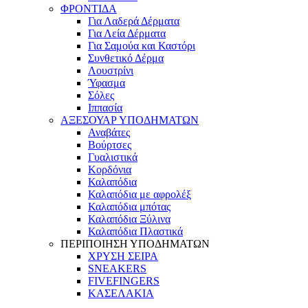
ΦΡΟΝΤΙΔΑ
Για Λαδερά Δέρματα
Για Λεία Δέρματα
Για Σαμούα και Καστόρι
Συνθετικό Δέρμα
Λουστρίνι
Ύφασμα
Σόλες
Ιππασία
ΑΞΕΣΟΥΑΡ ΥΠΟΔΗΜΑΤΩΝ
Αναβάτες
Βούρτσες
Γυαλιστικά
Κορδόνια
Καλαπόδια
Καλαπόδια με αφρολέξ
Καλαπόδια μπότας
Καλαπόδια Ξύλινα
Καλαπόδια Πλαστικά
ΠΕΡΙΠΟΙΗΣΗ ΥΠΟΔΗΜΑΤΩΝ
ΧΡΥΣΗ ΣΕΙΡΑ
SNEAKERS
FIVEFINGERS
ΚΑΣΕΛΑΚΙΑ