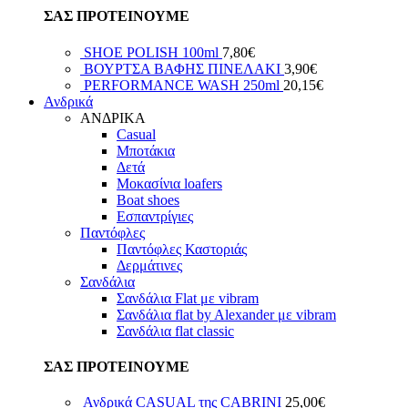
ΣΑΣ ΠΡΟΤΕΙΝΟΥΜΕ
SHOE POLISH 100ml
7,80
€
ΒΟΥΡΤΣΑ ΒΑΦΗΣ ΠΙΝΕΛΑΚΙ
3,90
€
PERFORMANCE WASH 250ml
20,15
€
Ανδρικά
ΑΝΔΡΙΚΑ
Casual
Μποτάκια
Δετά
Μοκασίνια loafers
Boat shoes
Εσπαντρίγιες
Παντόφλες
Παντόφλες Καστοριάς
Δερμάτινες
Σανδάλια
Σανδάλια Flat με vibram
Σανδάλια flat by Alexander με vibram
Σανδάλια flat classic
ΣΑΣ ΠΡΟΤΕΙΝΟΥΜΕ
Ανδρικά CASUAL της CABRINI
25,00
€