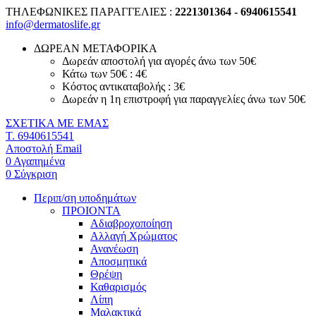
ΤΗΛΕΦΩΝΙΚΕΣ ΠΑΡΑΓΓΕΛΙΕΣ :
2221301364 - 6940615541
info@dermatoslife.gr
ΔΩΡΕΑΝ ΜΕΤΑΦΟΡΙΚΑ
Δωρεάν αποστολή για αγορές άνω των 50€
Κάτω των 50€ : 4€
Κόστος αντικαταβολής : 3€
Δωρεάν η 1η επιστροφή για παραγγελίες άνω των 50€
ΣΧΕΤΙΚΑ ΜΕ ΕΜΑΣ
T. 6940615541
Αποστολή Email
0
Αγαπημένα
0
Σύγκριση
Περιπ/ση υποδημάτων
ΠΡΟΙΟΝΤΑ
Αδιαβροχοποίηση
Αλλαγή Χρώματος
Ανανέωση
Αποσμητικά
Θρέψη
Καθαρισμός
Λίπη
Μαλακτικά