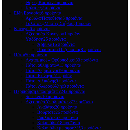
Θήκες Καρτών
2 προϊόντα
Κάλτσες
2 προϊόντα
Είδη Εργασίας
6 προϊόντα
Άρβυλα/Παπούτσια
5 προϊόντα
Γαλότσες/Μπότες Στήθους
1 προϊόν
Κυνήγι
26 προϊόντα
Αξεσουάρ Κυνηγίου
1 προϊόν
Υπόδηση
25 προϊόντα
Άρβυλα
16 προϊόντα
Παπούτσια Πεζοπορίας
8 προϊόντα
Πάτοι
50 προϊόντα
Ανατομικοί – Ορθοπεδικοί
30 προϊόντα
Πάτοι αθλημάτων
13 προϊόντα
Πάτοι Δερμάτινοι
19 προϊόντα
Πάτοι Κυνηγιού
1 προϊόν
Πάτοι σιλικόνης
9 προϊόντα
Πάτοι χλωροφύλλης
8 προϊόντα
Περιποίηση υποδημάτων
242 προϊόντα
Sneakers
10 προϊόντα
Αξεσουάρ Υποδημάτων
77 προϊόντα
Αναβάτες
20 προϊόντα
Βούρτσες
26 προϊόντα
Γυαλιστικά
7 προϊόντα
Καλαπόδια
18 προϊόντα
Καλαπόδια με αφρολέξ
3 προϊόντα