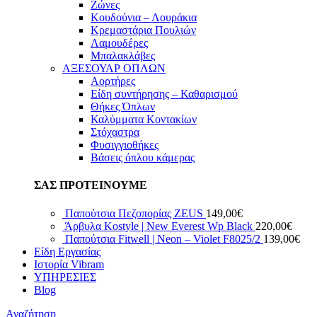
Ζώνες
Κουδούνια – Λουράκια
Κρεμαστάρια Πουλιών
Λαμουδέρες
Μπαλακλάβες
ΑΞΕΣΟΥΑΡ ΟΠΛΩΝ
Αορτήρες
Είδη συντήρησης – Καθαρισμού
Θήκες Όπλων
Καλύμματα Κοντακίων
Στόχαστρα
Φυσιγγιοθήκες
Βάσεις όπλου κάμερας
ΣΑΣ ΠΡΟΤΕΙΝΟΥΜΕ
Παπούτσια Πεζοπορίας ZEUS
149,00
€
Άρβυλα Kostyle | New Everest Wp Black
220,00
€
Παπούτσια Fitwell | Neon – Violet F8025/2
139,00
€
Είδη Εργασίας
Ιστορία Vibram
ΥΠΗΡΕΣΙΕΣ
Blog
Αναζήτηση