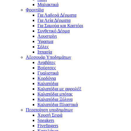
Μαλακτικά
Φροντίδα
Για Λαδερά Δέρματα
Για Λεία Δέρματα
Για Σαμούα και Καστόρι
Συνθετικό Δέρμα
Λουστρίνι
Ύφασμα
Σόλες
Ιππασία
Αξεσουάρ Υποδημάτων
Αναβάτες
Βούρτσες
Γυαλιστικά
Κορδόνια
Καλαπόδια
Καλαπόδια με αφρολέξ
Καλαπόδια μπότας
Καλαπόδια Ξύλινα
Καλαπόδια Πλαστικά
Περιποίηση υποδημάτων
Χρυσή Σειρά
Sneakers
Fivefingers
Κασελάκια