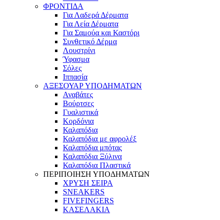
ΦΡΟΝΤΙΔΑ
Για Λαδερά Δέρματα
Για Λεία Δέρματα
Για Σαμούα και Καστόρι
Συνθετικό Δέρμα
Λουστρίνι
Ύφασμα
Σόλες
Ιππασία
ΑΞΕΣΟΥΑΡ ΥΠΟΔΗΜΑΤΩΝ
Αναβάτες
Βούρτσες
Γυαλιστικά
Κορδόνια
Καλαπόδια
Καλαπόδια με αφρολέξ
Καλαπόδια μπότας
Καλαπόδια Ξύλινα
Καλαπόδια Πλαστικά
ΠΕΡΙΠΟΙΗΣΗ ΥΠΟΔΗΜΑΤΩΝ
ΧΡΥΣΗ ΣΕΙΡΑ
SNEAKERS
FIVEFINGERS
ΚΑΣΕΛΑΚΙΑ