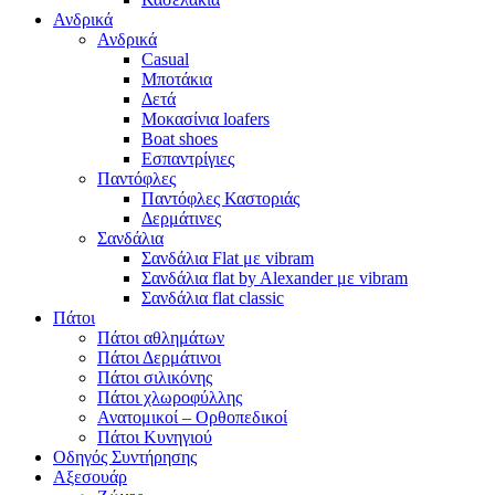
Ανδρικά
Ανδρικά
Casual
Μποτάκια
Δετά
Μοκασίνια loafers
Boat shoes
Εσπαντρίγιες
Παντόφλες
Παντόφλες Καστοριάς
Δερμάτινες
Σανδάλια
Σανδάλια Flat με vibram
Σανδάλια flat by Alexander με vibram
Σανδάλια flat classic
Πάτοι
Πάτοι αθλημάτων
Πάτοι Δερμάτινοι
Πάτοι σιλικόνης
Πάτοι χλωροφύλλης
Ανατομικοί – Ορθοπεδικοί
Πάτοι Κυνηγιού
Οδηγός Συντήρησης
Αξεσουάρ