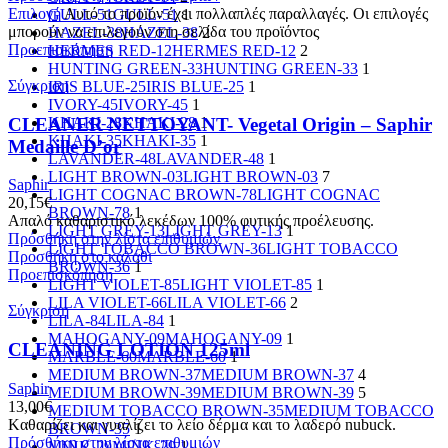
Επιλογή
Αυτό το προϊόν έχει πολλαπλές παραλλαγές. Οι επιλογές
GULL-51
GULL-51
1
μπορούν να επιλεγούν στη σελίδα του προϊόντος
HAZEL-38
HAZEL-38
2
Προεπισκόπηση
HERMES RED-12
HERMES RED-12
2
HUNTING GREEN-33
HUNTING GREEN-33
1
Σύγκριση
IRIS BLUE-25
IRIS BLUE-25
1
IVORY-45
IVORY-45
1
CLEANER NETTOYANT- Vegetal Origin – Saphir
KHAKI-28
KHAKI-28
1
KHAKI-35
KHAKI-35
1
Medaille D’or
LAVANDER-48
LAVANDER-48
1
LIGHT BROWN-03
LIGHT BROWN-03
7
Saphir
LIGHT COGNAC BROWN-78
LIGHT COGNAC
20,15
€
BROWN-78
1
Απαλό καθαριστικό λεκέδων 100% φυτικής προέλευσης.
LIGHT GREY-13
LIGHT GREY-13
1
Πρόσθήκη στην λίστα επιθυμιών
LIGHT TOBACCO BROWN-36
LIGHT TOBACCO
Προσθήκη στο καλάθι
BROWN-36
1
Προεπισκόπηση
LIGHT VIOLET-85
LIGHT VIOLET-85
1
LILA VIOLET-66
LILA VIOLET-66
2
Σύγκριση
LILA-84
LILA-84
1
MAHOGANY-09
MAHOGANY-09
1
CLEANING LOTION 125ml
MARBLE-60
MARBLE-60
1
MEDIUM BROWN-37
MEDIUM BROWN-37
4
Saphir
MEDIUM BROWN-39
MEDIUM BROWN-39
5
13,00
€
MEDIUM TOBACCO BROWN-35
MEDIUM TOBACCO
Kαθαρίζει και γυαλίζει το λείο δέρμα και το λαδερό nubuck.
BROWN-35
1
Πρόσθήκη στην λίστα επιθυμιών
MINK-29
MINK-29
1