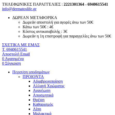
ΤΗΛΕΦΩΝΙΚΕΣ ΠΑΡΑΓΓΕΛΙΕΣ :
2221301364 - 6940615541
info@dermatoslife.gr
ΔΩΡΕΑΝ ΜΕΤΑΦΟΡΙΚΑ
Δωρεάν αποστολή για αγορές άνω των 50€
Κάτω των 50€ : 4€
Κόστος αντικαταβολής : 3€
Δωρεάν η 1η επιστροφή για παραγγελίες άνω των 50€
ΣΧΕΤΙΚΑ ΜΕ ΕΜΑΣ
T. 6940615541
Αποστολή Email
0
Αγαπημένα
0
Σύγκριση
Περιπ/ση υποδημάτων
ΠΡΟΙΟΝΤΑ
Αδιαβροχοποίηση
Αλλαγή Χρώματος
Ανανέωση
Αποσμητικά
Θρέψη
Καθαρισμός
Λίπη
Μαλακτικά