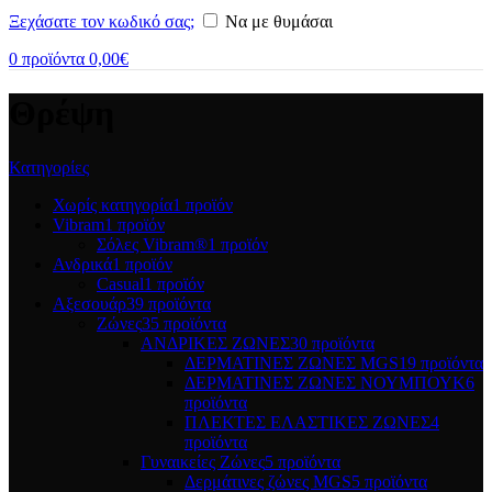
Ξεχάσατε τον κωδικό σας;
Να με θυμάσαι
0
προϊόντα
0,00
€
Θρέψη
Κατηγορίες
Χωρίς κατηγορία
1 προϊόν
Vibram
1 προϊόν
Σόλες Vibram®
1 προϊόν
Ανδρικά
1 προϊόν
Casual
1 προϊόν
Αξεσουάρ
39 προϊόντα
Ζώνες
35 προϊόντα
ΑΝΔΡΙΚΕΣ ΖΩΝΕΣ
30 προϊόντα
ΔΕΡΜΑΤΙΝΕΣ ΖΩΝΕΣ MGS
19 προϊόντα
ΔΕΡΜΑΤΙΝΕΣ ΖΩΝΕΣ ΝΟΥΜΠΟΥΚ
6
προϊόντα
ΠΛΕΚΤΕΣ ΕΛΑΣΤΙΚΕΣ ΖΩΝΕΣ
4
προϊόντα
Γυναικείες Ζώνες
5 προϊόντα
Δερμάτινες ζώνες MGS
5 προϊόντα