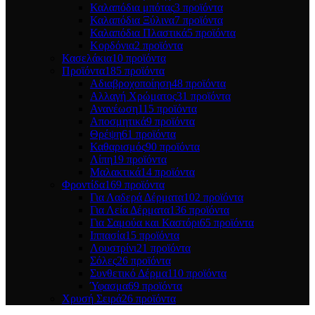
Καλαπόδια μπότας
3 προϊόντα
Καλαπόδια Ξύλινα
7 προϊόντα
Καλαπόδια Πλαστικά
5 προϊόντα
Κορδόνια
2 προϊόντα
Κασελάκια
10 προϊόντα
Προϊόντα
185 προϊόντα
Αδιαβροχοποίηση
48 προϊόντα
Αλλαγή Χρώματος
31 προϊόντα
Ανανέωση
115 προϊόντα
Αποσμητικά
9 προϊόντα
Θρέψη
61 προϊόντα
Καθαρισμός
90 προϊόντα
Λίπη
19 προϊόντα
Μαλακτικά
14 προϊόντα
Φροντίδα
169 προϊόντα
Για Λαδερά Δέρματα
102 προϊόντα
Για Λεία Δέρματα
136 προϊόντα
Για Σαμούα και Καστόρι
65 προϊόντα
Ιππασία
15 προϊόντα
Λουστρίνι
21 προϊόντα
Σόλες
26 προϊόντα
Συνθετικό Δέρμα
110 προϊόντα
Ύφασμα
69 προϊόντα
Χρυσή Σειρά
26 προϊόντα