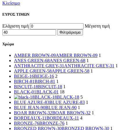
Κλείσιμο
ΕΥΡΟΣ ΤΙΜΩΝ
Ελάχιστη τιμή
Μέγιστη τιμή
Φιλτράρισμα
Χρώμα
AMBER BROWN-09
AMBER BROWN-09
1
ANES GREEN-68
ANES GREEN-68
1
ANTHRACITE GREY-31
ANTHRACITE GREY-31
1
APPLE GREEN-58
APPLE GREEN-58
1
BEIGE-16
BEIGE-16
2
BIRCH-81
BIRCH-81
1
BISCUIT-18
BISCUIT-18
1
BLACK-01
BLACK-01
18
BLACK-18
BLACK-18
5
BLUE AZURE-83
BLUE AZURE-83
1
BLUE JEAN-90
BLUE JEAN-90
1
BOAR BROWN-32
BOAR BROWN-32
1
BORDEAUX-11
BORDEAUX-11
4
BRONZE-76
BRONZE-76
1
BRONZED BROWN-30
BRONZED BROWN-30
1