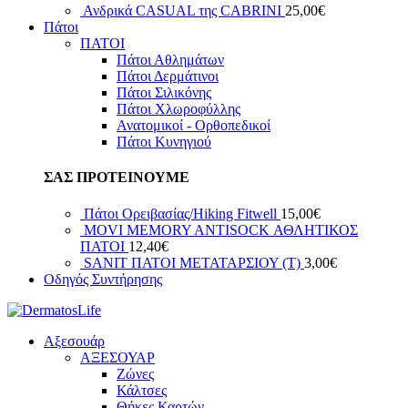
Ανδρικά CASUAL της CABRINI
25,00
€
Πάτοι
ΠΑΤΟΙ
Πάτοι Αθλημάτων
Πάτοι Δερμάτινοι
Πάτοι Σιλικόνης
Πάτοι Χλωροφύλλης
Ανατομικοί - Ορθοπεδικοί
Πάτοι Κυνηγιού
ΣΑΣ ΠΡΟΤΕΙΝΟΥΜΕ
Πάτοι Ορειβασίας/Hiking Fitwell
15,00
€
MOVI MEMORY ANTISOCK ΑΘΛΗΤΙΚΟΣ
ΠΑΤΟΙ
12,40
€
SANIT ΠΑΤΟΙ ΜΕΤΑΤΑΡΣΙΟΥ (T)
3,00
€
Οδηγός Συντήρησης
Αξεσουάρ
ΑΞΕΣΟΥΑΡ
Ζώνες
Κάλτσες
Θήκες Καρτών