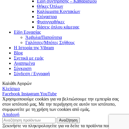
Είδη συντήρησης – Καθαρισμού
Θήκες Όπλων
Καλύμματα Κοντακίων
Στόχαστρα
Φυσιγγιοθήκες
Βάσεις όπλου κάμερας
Είδη Εργασίας
Άρβυλα/Παπούτσια
Γαλότσες/Μπότες Στήθους
Η Ιστορία της Vibram
Blog
Σχετικά με εμάς
Αγαπημένα
Σύγκριση
Σύνδεση / Εγγραφή
Καλάθι Αγορών
Κλείσιμο
Facebook
Instagram
YouTube
Χρησιμοποιούμε cookies για να βελτιώσουμε την εμπειρία σας
στον ιστότοπό μας. Με την περιήγηση σε αυτόν τον ιστότοπο,
συμφωνείτε με τη χρήση των cookies από εμάς.
Αποδοχή
Αναζήτηση
Ξεκινήστε να πληκτρολογείτε για να δείτε τα προϊόντα που