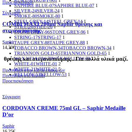
RUBY-901
RUBY-901
1
Προεπισκόπηση
SAPHIRE BLUE-07
SAPHIRE BLUE-07
1
SILVER-24
SILVER-24
1
Σύγκριση
SMOKE-80
SMOKE-80
1
STEEL GREY-14
STEEL GREY-14
1
COMBI MAXI 200ml Saphir θρέψης και
STILL-26
STILL-26
1
στεγανοποίησης
STONE GREY-96
STONE GREY-96
1
STRING-17
STRING-17
1
Saphir
TAUPE GREY-88
TAUPE GREY-88
1
14,30
€
TOBACCO BROWN-34
TOBACCO BROWN-34
1
TRIANNON GOLD-65
TRIANNON GOLD-65
1
θρέψης και στεγανοποίησης . Για πολλά υλικά μαζί.
WAX YELLOW-79
WAX YELLOW-79
1
WHITE-01
WHITE-01
2
WHITE-21
WHITE-21
5
Πρόσθήκη στην λίστα επιθυμιών
YELLOW-53
YELLOW-53
1
Προσθήκη στο καλάθι
Προεπισκόπηση
Σύγκριση
CORDOVAN CREME 75ml GL – Saphir Medaille
D’or
Saphir
16,25
€