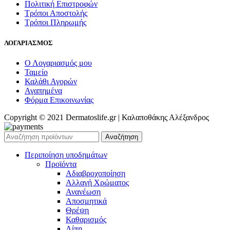
Πολιτική Επιστροφών
Τρόποι Αποστολής
Τρόποι Πληρωμής
ΛΟΓΑΡΙΑΣΜΟΣ
Ο Λογαριασμός μου
Ταμείο
Καλάθι Αγορών
Αγαπημένα
Φόρμα Επικοινωνίας
Copyright © 2021 Dermatoslife.gr | Καλαποθάκης Αλέξανδρος
Αναζήτηση
Περιποίηση υποδημάτων
Προϊόντα
Αδιαβροχοποίηση
Αλλαγή Χρώματος
Ανανέωση
Αποσμητικά
Θρέψη
Καθαρισμός
Λίπη