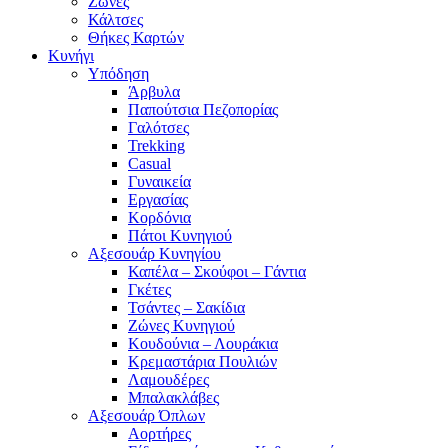
Ζώνες
Κάλτσες
Θήκες Καρτών
Κυνήγι
Υπόδηση
Άρβυλα
Παπούτσια Πεζοπορίας
Γαλότσες
Trekking
Casual
Γυναικεία
Εργασίας
Κορδόνια
Πάτοι Κυνηγιού
Αξεσουάρ Κυνηγίου
Καπέλα – Σκούφοι – Γάντια
Γκέτες
Τσάντες – Σακίδια
Ζώνες Κυνηγιού
Κουδούνια – Λουράκια
Κρεμαστάρια Πουλιών
Λαμουδέρες
Μπαλακλάβες
Αξεσουάρ Όπλων
Αορτήρες