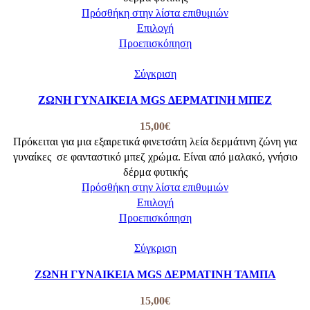
επιλεγούν
Πρόσθήκη στην λίστα επιθυμιών
στη
Αυτό
Επιλογή
σελίδα
το
Προεπισκόπηση
του
προϊόν
προϊόντος
έχει
Σύγκριση
πολλαπλές
ΖΩΝΗ ΓΥΝΑΙΚΕΙΑ MGS ΔΕΡΜΑΤΙΝΗ ΜΠΕΖ
παραλλαγές.
Οι
15,00
€
επιλογές
Πρόκειται για μια εξαιρετικά φινετσάτη λεία δερμάτινη ζώνη για
μπορούν
γυναίκες σε φανταστικό μπεζ χρώμα. Είναι από μαλακό, γνήσιο
να
δέρμα φυτικής
επιλεγούν
Πρόσθήκη στην λίστα επιθυμιών
στη
Αυτό
Επιλογή
σελίδα
το
Προεπισκόπηση
του
προϊόν
προϊόντος
έχει
Σύγκριση
πολλαπλές
ΖΩΝΗ ΓΥΝΑΙΚΕΙΑ MGS ΔΕΡΜΑΤΙΝΗ ΤΑΜΠΑ
παραλλαγές.
Οι
15,00
€
επιλογές