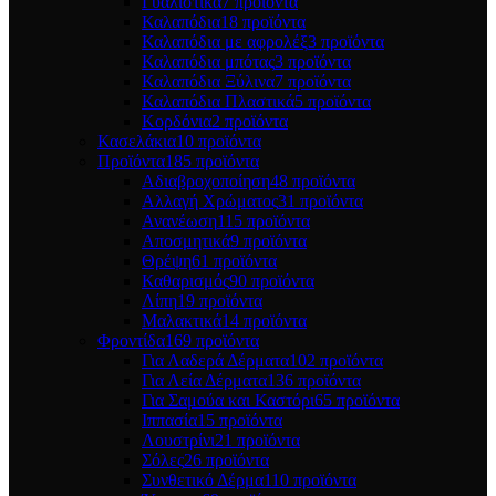
Γυαλιστικά
7 προϊόντα
Καλαπόδια
18 προϊόντα
Καλαπόδια με αφρολέξ
3 προϊόντα
Καλαπόδια μπότας
3 προϊόντα
Καλαπόδια Ξύλινα
7 προϊόντα
Καλαπόδια Πλαστικά
5 προϊόντα
Κορδόνια
2 προϊόντα
Κασελάκια
10 προϊόντα
Προϊόντα
185 προϊόντα
Αδιαβροχοποίηση
48 προϊόντα
Αλλαγή Χρώματος
31 προϊόντα
Ανανέωση
115 προϊόντα
Αποσμητικά
9 προϊόντα
Θρέψη
61 προϊόντα
Καθαρισμός
90 προϊόντα
Λίπη
19 προϊόντα
Μαλακτικά
14 προϊόντα
Φροντίδα
169 προϊόντα
Για Λαδερά Δέρματα
102 προϊόντα
Για Λεία Δέρματα
136 προϊόντα
Για Σαμούα και Καστόρι
65 προϊόντα
Ιππασία
15 προϊόντα
Λουστρίνι
21 προϊόντα
Σόλες
26 προϊόντα
Συνθετικό Δέρμα
110 προϊόντα