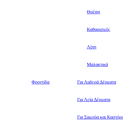
Θρέψη
Καθαρισμός
Λίπη
Μαλακτικά
Φροντίδα
Για Λαδερά Δέρματα
Για Λεία Δέρματα
Για Σαμούα και Καστόρι