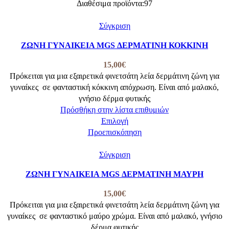
έχει
Διαθέσιμα προϊόντα:
97
πολλαπλές
παραλλαγές.
Σύγκριση
Οι
ΖΩΝΗ ΓΥΝΑΙΚΕΙΑ MGS ΔΕΡΜΑΤΙΝΗ ΚΟΚΚΙΝΗ
επιλογές
μπορούν
15,00
€
να
Πρόκειται για μια εξαιρετικά φινετσάτη λεία δερμάτινη ζώνη για
επιλεγούν
γυναίκες σε φανταστική κόκκινη απόχρωση. Είναι από μαλακό,
στη
γνήσιο δέρμα φυτικής
σελίδα
Πρόσθήκη στην λίστα επιθυμιών
του
Αυτό
Επιλογή
προϊόντος
το
Προεπισκόπηση
προϊόν
έχει
Σύγκριση
πολλαπλές
ΖΩΝΗ ΓΥΝΑΙΚΕΙΑ MGS ΔΕΡΜΑΤΙΝΗ ΜΑΥΡΗ
παραλλαγές.
Οι
15,00
€
επιλογές
Πρόκειται για μια εξαιρετικά φινετσάτη λεία δερμάτινη ζώνη για
μπορούν
γυναίκες σε φανταστικό μαύρο χρώμα. Είναι από μαλακό, γνήσιο
να
δέρμα φυτικής