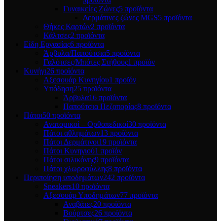
Γυναικείες Ζώνες
5 προϊόντα
Δερμάτινες ζώνες MGS
5 προϊόντα
Θήκες Καρτών
2 προϊόντα
Κάλτσες
2 προϊόντα
Είδη Εργασίας
6 προϊόντα
Άρβυλα/Παπούτσια
5 προϊόντα
Γαλότσες/Μπότες Στήθους
1 προϊόν
Κυνήγι
26 προϊόντα
Αξεσουάρ Κυνηγίου
1 προϊόν
Υπόδηση
25 προϊόντα
Άρβυλα
16 προϊόντα
Παπούτσια Πεζοπορίας
8 προϊόντα
Πάτοι
50 προϊόντα
Ανατομικοί – Ορθοπεδικοί
30 προϊόντα
Πάτοι αθλημάτων
13 προϊόντα
Πάτοι Δερμάτινοι
19 προϊόντα
Πάτοι Κυνηγιού
1 προϊόν
Πάτοι σιλικόνης
9 προϊόντα
Πάτοι χλωροφύλλης
8 προϊόντα
Περιποίηση υποδημάτων
242 προϊόντα
Sneakers
10 προϊόντα
Αξεσουάρ Υποδημάτων
77 προϊόντα
Αναβάτες
20 προϊόντα
Βούρτσες
26 προϊόντα