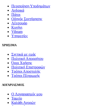
Περιποίηση Υποδημάτων
Ανδρικά
Πάτοι
Οδηγός Συντήρησης
Αξεσουάρ
Κυνήγι
Vibram
Υπηρεσίες
ΧΡΗΣΙΜΑ
Σχετικά με εμάς
Πολιτική Απορρήτου
Όροι Χρήσης
Πολιτική Επιστροφών
Τρόποι Αποστολής
Τρόποι Πληρωμής
ΛΟΓΑΡΙΑΣΜΟΣ
Ο Λογαριασμός μου
Ταμείο
Καλάθι Αγορών