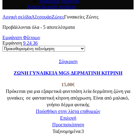
Ύφασμα
69 προϊόντα
Χρυσή Σειρά
26 προϊόντα
Αρχική σελίδα
Αξεσουάρ
Ζώνες
Γυναικείες Ζώνες
Προβάλλονται όλα - 5 αποτελέσματα
Εμφάνιση Φίλτρων
Εμφάνιση
9
24
36
Σύγκριση
ΖΩΝΗ ΓΥΝΑΙΚΕΙΑ MGS ΔΕΡΜΑΤΙΝΗ ΚΙΤΡΙΝΗ
15,00
€
Πρόκειται για μια εξαιρετικά φινετσάτη λεία δερμάτινη ζώνη για
γυναίκες σε φανταστική κίτρινη απόχρωση. Είναι από μαλακό,
γνήσιο δέρμα φυτικής
Πρόσθήκη στην λίστα επιθυμιών
Αυτό
Επιλογή
το
Προεπισκόπηση
προϊόν
Ταξινομημένα:
3