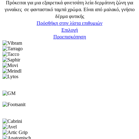
Πρόκειται για μια εξαιρετικά φινετσάτη λεία δερμάτινη ζώνη για
μπορούν
γυναίκες σε φανταστικό ταμπά χρώμα. Είναι από μαλακό, γνήσιο
να
δέρμα φυτικής
επιλεγούν
Πρόσθήκη στην λίστα επιθυμιών
στη
Αυτό
Επιλογή
σελίδα
το
Προεπισκόπηση
του
προϊόν
προϊόντος
έχει
πολλαπλές
παραλλαγές.
Οι
επιλογές
μπορούν
να
επιλεγούν
στη
σελίδα
του
προϊόντος