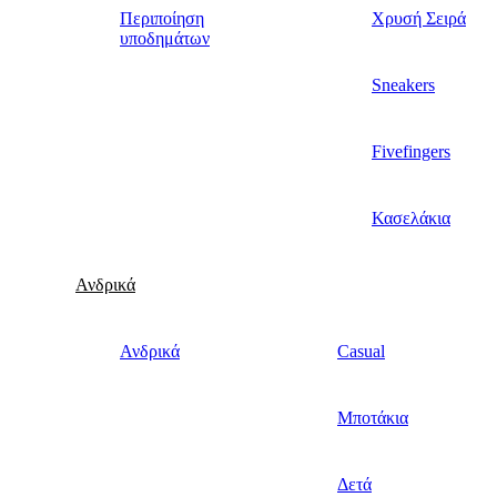
Περιποίηση
Χρυσή Σειρά
υποδημάτων
Sneakers
Fivefingers
Κασελάκια
Ανδρικά
Ανδρικά
Casual
Μποτάκια
Δετά