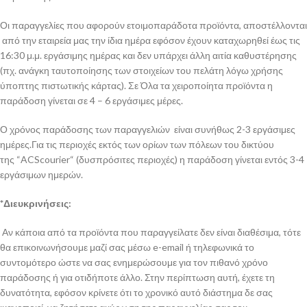
Οι παραγγελίες που αφορούν ετοιμοπαράδοτα προϊόντα, αποστέλλονται
από την εταιρεία μας την ίδια ημέρα εφόσον έχουν καταχωρηθεί έως τις
16:30 μ.μ. εργάσιμης ημέρας και δεν υπάρχει άλλη αιτία καθυστέρησης
(πχ. ανάγκη ταυτοποίησης των στοιχείων του πελάτη λόγω χρήσης
ύποπτης πιστωτικής κάρτας). Σε Όλα τα χειροποίητα προϊόντα η
παράδοση γίνεται σε 4 – 6 εργάσιμες μέρες.
Ο χρόνος παράδοσης των παραγγελιών είναι συνήθως 2-3 εργάσιμες
ημέρες.Για τις περιοχές εκτός των ορίων των πόλεων του δικτύου
της “ACScourier“ (δυσπρόσιτες περιοχές) η παράδοση γίνεται εντός 3-4
εργάσιμων ημερών.
*Διευκρινήσεις:
Αν κάποια από τα προϊόντα που παραγγείλατε δεν είναι διαθέσιμα, τότε
θα επικοινωνήσουμε μαζί σας μέσω e-email ή τηλεφωνικά το
συντομότερο ώστε να σας ενημερώσουμε για τον πιθανό χρόνο
παράδοσης ή για οτιδήποτε άλλο. Στην περίπτωση αυτή, έχετε τη
δυνατότητα, εφόσον κρίνετε ότι το χρονικό αυτό διάστημα δε σας