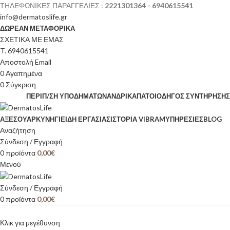
ΤΗΛΕΦΩΝΙΚΕΣ ΠΑΡΑΓΓΕΛΙΕΣ :
2221301364 - 6940615541
info@dermatoslife.gr
ΔΩΡΕΑΝ ΜΕΤΑΦΟΡΙΚΑ
ΣΧΕΤΙΚΑ ΜΕ ΕΜΑΣ
T. 6940615541
Αποστολή Email
0
Αγαπημένα
0
Σύγκριση
ΠΕΡΙΠ/ΣΗ ΥΠΟΔΗΜΆΤΩΝ
ΑΝΔΡΙΚΆ
ΠΆΤΟΙ
ΟΔΗΓΌΣ ΣΥΝΤΉΡΗΣΗΣ
ΑΞΕΣΟΥΆΡ
ΚΥΝΉΓΙ
ΕΊΔΗ ΕΡΓΑΣΊΑΣ
ΙΣΤΟΡΊΑ VIBRAM
ΥΠΗΡΕΣΙΕΣ
BLOG
Αναζήτηση
Σύνδεση / Εγγραφή
0
προϊόντα
0,00
€
Μενού
Σύνδεση / Εγγραφή
0
προϊόντα
0,00
€
Κλικ για μεγέθυνση