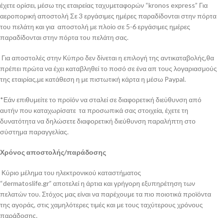
έχετε ορίσει, μέσω της εταιρείας ταχυμεταφορών “kronos express” Για
αεροπορική αποστολή Σε 3 εργάσιμες ημέρες παραδίδονται στην πόρτα
του πελάτη και για αποστολή με πλοίο σε 5-6 εργάσιμες ημέρες
παραδίδονται στην πόρτα του πελάτη σας.
Για αποστολές στην Κύπρο δεν δίνεται η επιλογή της αντικαταβολής,θα
πρέπει πρώτα να έχει καταβληθεί το ποσό σε ένα απ τους λογαριασμούς
της εταιρίας,με κατάθεση η με πιστωτική κάρτα η μέσω Paypal.
*Εάν επιθυμείτε το προϊόν να σταλεί σε διαφορετική διεύθυνση από
αυτήν που καταχωρίσατε τα προσωπικά σας στοιχεία, έχετε τη
δυνατότητα να δηλώσετε διαφορετική διεύθυνση παραλήπτη στο
σύστημα παραγγελίας.
Χρόνος αποστολής/παράδοσης
Κύριο μέλημα του ηλεκτρονικού καταστήματος
“dermatoslife.gr” αποτελεί η άρτια και γρήγορη εξυπηρέτηση των
πελατών του. Στόχος μας είναι να παρέχουμε τα πιο ποιοτικά προϊόντα
της αγοράς, στις χαμηλότερες τιμές και με τους ταχύτερους χρόνους
παράδοσης.