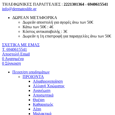
ΤΗΛΕΦΩΝΙΚΕΣ ΠΑΡΑΓΓΕΛΙΕΣ :
2221301364 - 6940615541
info@dermatoslife.gr
ΔΩΡΕΑΝ ΜΕΤΑΦΟΡΙΚΑ
Δωρεάν αποστολή για αγορές άνω των 50€
Κάτω των 50€ : 4€
Κόστος αντικαταβολής : 3€
Δωρεάν η 1η επιστροφή για παραγγελίες άνω των 50€
ΣΧΕΤΙΚΑ ΜΕ ΕΜΑΣ
T. 6940615541
Αποστολή Email
0
Αγαπημένα
0
Σύγκριση
Περιπ/ση υποδημάτων
ΠΡΟΙΟΝΤΑ
Αδιαβροχοποίηση
Αλλαγή Χρώματος
Ανανέωση
Αποσμητικά
Θρέψη
Καθαρισμός
Λίπη
Μαλακτικά