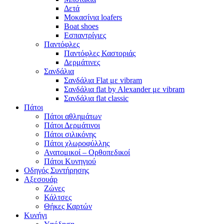
Δετά
Μοκασίνια loafers
Boat shoes
Εσπαντρίγιες
Παντόφλες
Παντόφλες Καστοριάς
Δερμάτινες
Σανδάλια
Σανδάλια Flat με vibram
Σανδάλια flat by Alexander με vibram
Σανδάλια flat classic
Πάτοι
Πάτοι αθλημάτων
Πάτοι Δερμάτινοι
Πάτοι σιλικόνης
Πάτοι χλωροφύλλης
Ανατομικοί – Ορθοπεδικοί
Πάτοι Κυνηγιού
Οδηγός Συντήρησης
Αξεσουάρ
Ζώνες
Κάλτσες
Θήκες Καρτών
Κυνήγι