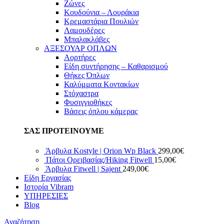
Ζώνες
Κουδούνια – Λουράκια
Κρεμαστάρια Πουλιών
Λαμουδέρες
Μπαλακλάβες
ΑΞΕΣΟΥΑΡ ΟΠΛΩΝ
Αορτήρες
Είδη συντήρησης – Καθαρισμού
Θήκες Όπλων
Καλύμματα Κοντακίων
Στόχαστρα
Φυσιγγιοθήκες
Βάσεις όπλου κάμερας
ΣΑΣ ΠΡΟΤΕΙΝΟΥΜΕ
Άρβυλα Kostyle | Orion Wp Black
299,00
€
Πάτοι Ορειβασίας/Hiking Fitwell
15,00
€
Άρβυλα Fitwell | Sajent
249,00
€
Είδη Εργασίας
Ιστορία Vibram
ΥΠΗΡΕΣΙΕΣ
Blog
Αναζήτηση