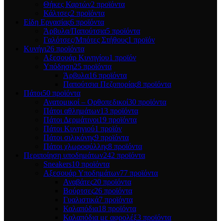
Θήκες Καρτών
2 προϊόντα
Κάλτσες
2 προϊόντα
Είδη Εργασίας
6 προϊόντα
Άρβυλα/Παπούτσια
5 προϊόντα
Γαλότσες/Μπότες Στήθους
1 προϊόν
Κυνήγι
26 προϊόντα
Αξεσουάρ Κυνηγίου
1 προϊόν
Υπόδηση
25 προϊόντα
Άρβυλα
16 προϊόντα
Παπούτσια Πεζοπορίας
8 προϊόντα
Πάτοι
50 προϊόντα
Ανατομικοί – Ορθοπεδικοί
30 προϊόντα
Πάτοι αθλημάτων
13 προϊόντα
Πάτοι Δερμάτινοι
19 προϊόντα
Πάτοι Κυνηγιού
1 προϊόν
Πάτοι σιλικόνης
9 προϊόντα
Πάτοι χλωροφύλλης
8 προϊόντα
Περιποίηση υποδημάτων
242 προϊόντα
Sneakers
10 προϊόντα
Αξεσουάρ Υποδημάτων
77 προϊόντα
Αναβάτες
20 προϊόντα
Βούρτσες
26 προϊόντα
Γυαλιστικά
7 προϊόντα
Καλαπόδια
18 προϊόντα
Καλαπόδια με αφρολέξ
3 προϊόντα