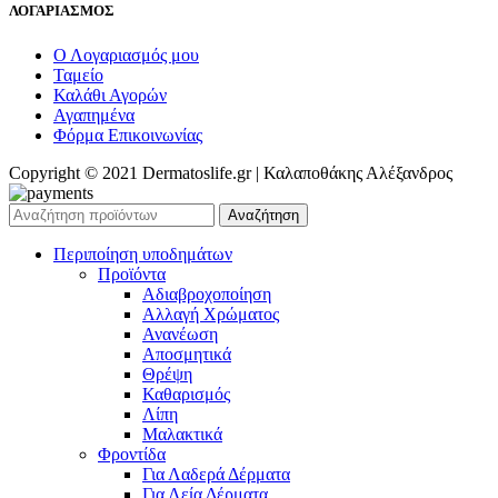
ΛΟΓΑΡΙΑΣΜΟΣ
Ο Λογαριασμός μου
Ταμείο
Καλάθι Αγορών
Αγαπημένα
Φόρμα Επικοινωνίας
Copyright © 2021 Dermatoslife.gr | Καλαποθάκης Αλέξανδρος
Αναζήτηση
Περιποίηση υποδημάτων
Προϊόντα
Αδιαβροχοποίηση
Αλλαγή Χρώματος
Ανανέωση
Αποσμητικά
Θρέψη
Καθαρισμός
Λίπη
Μαλακτικά
Φροντίδα
Για Λαδερά Δέρματα
Για Λεία Δέρματα