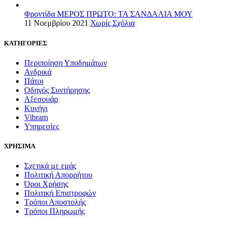
Φροντίδα ΜΕΡΟΣ ΠΡΩΤΟ: ΤΑ ΣΑΝΔΑΛΙΑ ΜΟΥ
11 Νοεμβρίου 2021
Χωρίς Σχόλια
ΚΑΤΗΓΟΡΙΕΣ
Περιποίηση Υποδημάτων
Ανδρικά
Πάτοι
Οδηγός Συντήρησης
Αξεσουάρ
Κυνήγι
Vibram
Υπηρεσίες
ΧΡΗΣΙΜΑ
Σχετικά με εμάς
Πολιτική Απορρήτου
Όροι Χρήσης
Πολιτική Επιστροφών
Τρόποι Αποστολής
Τρόποι Πληρωμής