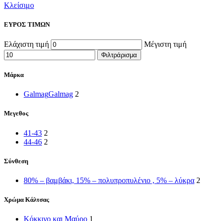
Κλείσιμο
ΕΥΡΟΣ ΤΙΜΩΝ
Ελάχιστη τιμή
Μέγιστη τιμή
Φιλτράρισμα
Μάρκα
Galmag
Galmag
2
Μεγεθος
41-43
2
44-46
2
Σύνθεση
80% – βαμβάκι, 15% – πολυπροπυλένιο , 5% – λύκρα
2
Χρώμα Κάλτσας
Κόκκινο και Μαύρο
1