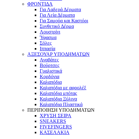
ΦΡΟΝΤΙΔΑ
Για Λαδερά Δέρματα
Για Λεία Δέρματα
Για Σαμούα και Καστόρι
Συνθετικό Δέρμα
Λουστρίνι
Ύφασμα
Σόλες
Ιππασία
ΑΞΕΣΟΥΑΡ ΥΠΟΔΗΜΑΤΩΝ
Αναβάτες
Βούρτσες
Γυαλιστικά
Κορδόνια
Καλαπόδια
Καλαπόδια με αφρολέξ
Καλαπόδια μπότας
Καλαπόδια Ξύλινα
Καλαπόδια Πλαστικά
ΠΕΡΙΠΟΙΗΣΗ ΥΠΟΔΗΜΑΤΩΝ
ΧΡΥΣΗ ΣΕΙΡΑ
SNEAKERS
FIVEFINGERS
ΚΑΣΕΛΑΚΙΑ