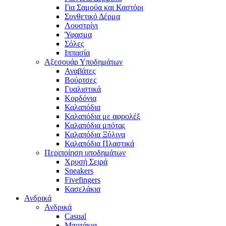
Για Σαμούα και Καστόρι
Συνθετικό Δέρμα
Λουστρίνι
Ύφασμα
Σόλες
Ιππασία
Αξεσουάρ Υποδημάτων
Αναβάτες
Βούρτσες
Γυαλιστικά
Κορδόνια
Καλαπόδια
Καλαπόδια με αφρολέξ
Καλαπόδια μπότας
Καλαπόδια Ξύλινα
Καλαπόδια Πλαστικά
Περιποίηση υποδημάτων
Χρυσή Σειρά
Sneakers
Fivefingers
Κασελάκια
Ανδρικά
Ανδρικά
Casual
Μποτάκια