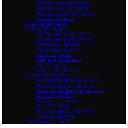
Καλαπόδια μπότας
3 προϊόντα
Καλαπόδια Ξύλινα
7 προϊόντα
Καλαπόδια Πλαστικά
5 προϊόντα
Κορδόνια
2 προϊόντα
Κασελάκια
10 προϊόντα
Προϊόντα
185 προϊόντα
Αδιαβροχοποίηση
48 προϊόντα
Αλλαγή Χρώματος
31 προϊόντα
Ανανέωση
115 προϊόντα
Αποσμητικά
9 προϊόντα
Θρέψη
61 προϊόντα
Καθαρισμός
90 προϊόντα
Λίπη
19 προϊόντα
Μαλακτικά
14 προϊόντα
Φροντίδα
169 προϊόντα
Για Λαδερά Δέρματα
102 προϊόντα
Για Λεία Δέρματα
136 προϊόντα
Για Σαμούα και Καστόρι
65 προϊόντα
Ιππασία
15 προϊόντα
Λουστρίνι
21 προϊόντα
Σόλες
26 προϊόντα
Συνθετικό Δέρμα
110 προϊόντα
Ύφασμα
69 προϊόντα
Χρυσή Σειρά
26 προϊόντα