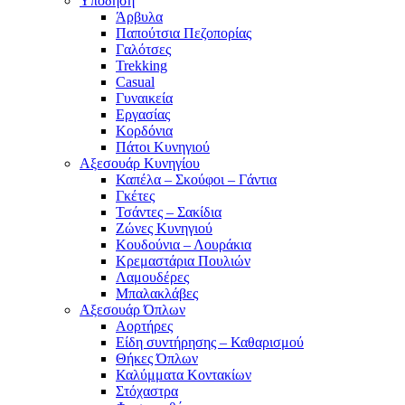
Υπόδηση
Άρβυλα
Παπούτσια Πεζοπορίας
Γαλότσες
Trekking
Casual
Γυναικεία
Εργασίας
Κορδόνια
Πάτοι Κυνηγιού
Αξεσουάρ Κυνηγίου
Καπέλα – Σκούφοι – Γάντια
Γκέτες
Τσάντες – Σακίδια
Ζώνες Κυνηγιού
Κουδούνια – Λουράκια
Κρεμαστάρια Πουλιών
Λαμουδέρες
Μπαλακλάβες
Αξεσουάρ Όπλων
Αορτήρες
Είδη συντήρησης – Καθαρισμού
Θήκες Όπλων
Καλύμματα Κοντακίων
Στόχαστρα