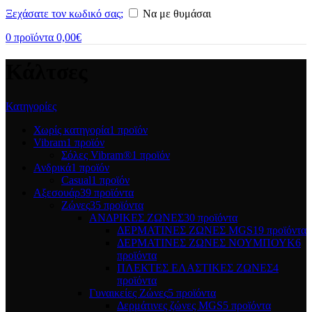
Ξεχάσατε τον κωδικό σας;
Να με θυμάσαι
0
προϊόντα
0,00
€
Κάλτσες
Κατηγορίες
Χωρίς κατηγορία
1 προϊόν
Vibram
1 προϊόν
Σόλες Vibram®
1 προϊόν
Ανδρικά
1 προϊόν
Casual
1 προϊόν
Αξεσουάρ
39 προϊόντα
Ζώνες
35 προϊόντα
ΑΝΔΡΙΚΕΣ ΖΩΝΕΣ
30 προϊόντα
ΔΕΡΜΑΤΙΝΕΣ ΖΩΝΕΣ MGS
19 προϊόντα
ΔΕΡΜΑΤΙΝΕΣ ΖΩΝΕΣ ΝΟΥΜΠΟΥΚ
6
προϊόντα
ΠΛΕΚΤΕΣ ΕΛΑΣΤΙΚΕΣ ΖΩΝΕΣ
4
προϊόντα
Γυναικείες Ζώνες
5 προϊόντα
Δερμάτινες ζώνες MGS
5 προϊόντα