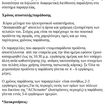
δυνατότητα να δηλώσετε διαφορετική διεύθυνση παραλήπτη στο
σύστημα παραγγελίας.
Χρόνος αποστολής/παράδοσης
Κύριο μέλημα του ηλεκτρονικού καταστήματος
“dermatoslife.gr” αποτελεί η άρτια και γρήγορη εξυπηρέτηση των
πελατών του. Στόχος μας είναι να παρέχουμε τα πιο ποιοτικά
προϊόντα της αγοράς, στις χαμηλότερες τιμές και με τους
ταχύτερους χρόνους παράδοσης.
Οι παραγγελίες που αφορούν ετοιμοπαράδοτα προϊόντα,
αποστέλλονται από την εταιρεία μας την ίδια ημέρα εφόσον έχουν
καταχωρηθεί έως τις 16:30 μ.μ. εργάσιμης ημέρας και δεν υπάρχει
άλλη αιτία καθυστέρησης (πχ. ανάγκη ταυτοποίησης των στοιχείων
του πελάτη λόγω χρήσης ύποπτης πιστωτικής κάρτας). Σε Όλα τα
χειροποίητα προϊόντα η παράδοση γίνεται σε 4 – 6 εργάσιμες
μέρες.
Ο χρόνος παράδοσης των παραγγελιών είναι συνήθως 2-3
εργάσιμες ημέρες.Για τις περιοχές εκτός των ορίων των πόλεων
του δικτύου της “ACScourier“ (δυσπρόσιτες περιοχές) η παράδοση
γίνεται εντός 3-4 εργάσιμων ημερών.
*Διευκρινήσεις: