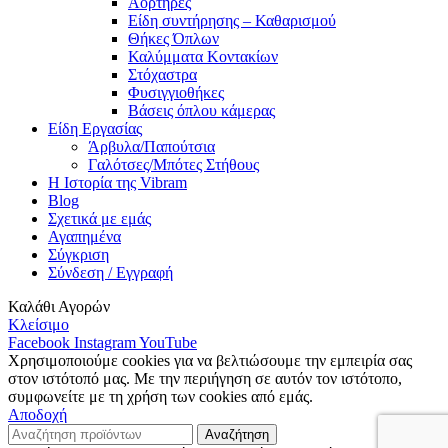
Αορτήρες
Είδη συντήρησης – Καθαρισμού
Θήκες Όπλων
Καλύμματα Κοντακίων
Στόχαστρα
Φυσιγγιοθήκες
Βάσεις όπλου κάμερας
Είδη Εργασίας
Άρβυλα/Παπούτσια
Γαλότσες/Μπότες Στήθους
Η Ιστορία της Vibram
Blog
Σχετικά με εμάς
Αγαπημένα
Σύγκριση
Σύνδεση / Εγγραφή
Καλάθι Αγορών
Κλείσιμο
Facebook
Instagram
YouTube
Χρησιμοποιούμε cookies για να βελτιώσουμε την εμπειρία σας
στον ιστότοπό μας. Με την περιήγηση σε αυτόν τον ιστότοπο,
συμφωνείτε με τη χρήση των cookies από εμάς.
Αποδοχή
Αναζήτηση