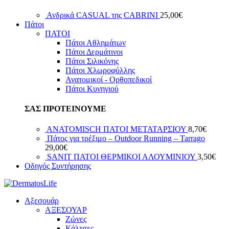
Ανδρικά CASUAL της CABRINI
25,00
€
Πάτοι
ΠΑΤΟΙ
Πάτοι Αθλημάτων
Πάτοι Δερμάτινοι
Πάτοι Σιλικόνης
Πάτοι Χλωροφύλλης
Ανατομικοί - Ορθοπεδικοί
Πάτοι Κυνηγιού
ΣΑΣ ΠΡΟΤΕΙΝΟΥΜΕ
ANATOMISCH ΠΑΤΟΙ ΜΕΤΑΤΑΡΣΙΟΥ
8,70
€
Πάτος για τρέξιμο – Outdoor Running – Tarrago
29,00
€
SANIT ΠΑΤΟΙ ΘΕΡΜΙΚΟΙ ΑΛΟΥΜΙΝΙΟΥ
3,50
€
Οδηγός Συντήρησης
Αξεσουάρ
ΑΞΕΣΟΥΑΡ
Ζώνες
Κάλτσες