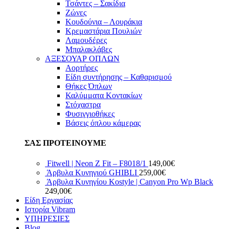
Τσάντες – Σακίδια
Ζώνες
Κουδούνια – Λουράκια
Κρεμαστάρια Πουλιών
Λαμουδέρες
Μπαλακλάβες
ΑΞΕΣΟΥΑΡ ΟΠΛΩΝ
Αορτήρες
Είδη συντήρησης – Καθαρισμού
Θήκες Όπλων
Καλύμματα Κοντακίων
Στόχαστρα
Φυσιγγιοθήκες
Βάσεις όπλου κάμερας
ΣΑΣ ΠΡΟΤΕΙΝΟΥΜΕ
Fitwell | Neon Z Fit – F8018/1
149,00
€
Άρβυλα Κυνηγιού GHIBLI
259,00
€
Άρβυλα Κυνηγίου Kostyle | Canyon Pro Wp Black
249,00
€
Είδη Εργασίας
Ιστορία Vibram
ΥΠΗΡΕΣΙΕΣ
Blog