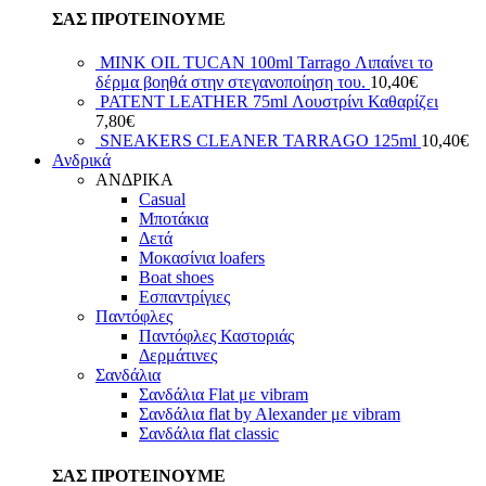
ΣΑΣ ΠΡΟΤΕΙΝΟΥΜΕ
MINK OIL TUCAN 100ml Tarrago Λιπαίνει το
δέρμα βοηθά στην στεγανοποίηση του.
10,40
€
PATENT LEATHER 75ml Λουστρίνι Καθαρίζει
7,80
€
SNEAKERS CLEANER TARRAGO 125ml
10,40
€
Ανδρικά
ΑΝΔΡΙΚΑ
Casual
Μποτάκια
Δετά
Μοκασίνια loafers
Boat shoes
Εσπαντρίγιες
Παντόφλες
Παντόφλες Καστοριάς
Δερμάτινες
Σανδάλια
Σανδάλια Flat με vibram
Σανδάλια flat by Alexander με vibram
Σανδάλια flat classic
ΣΑΣ ΠΡΟΤΕΙΝΟΥΜΕ