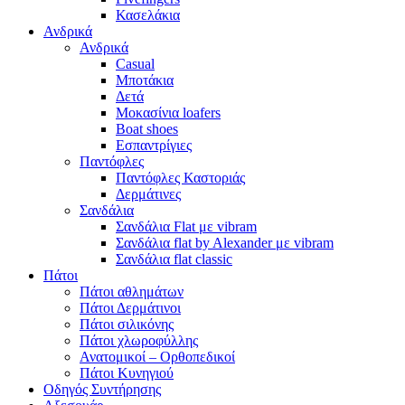
Κασελάκια
Ανδρικά
Ανδρικά
Casual
Μποτάκια
Δετά
Μοκασίνια loafers
Boat shoes
Εσπαντρίγιες
Παντόφλες
Παντόφλες Καστοριάς
Δερμάτινες
Σανδάλια
Σανδάλια Flat με vibram
Σανδάλια flat by Alexander με vibram
Σανδάλια flat classic
Πάτοι
Πάτοι αθλημάτων
Πάτοι Δερμάτινοι
Πάτοι σιλικόνης
Πάτοι χλωροφύλλης
Ανατομικοί – Ορθοπεδικοί
Πάτοι Κυνηγιού
Οδηγός Συντήρησης