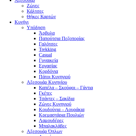
Αξεσουάρ
Ζώνες
Κάλτσες
Θήκες Καρτών
Κυνήγι
Υπόδηση
Άρβυλα
Παπούτσια Πεζοπορίας
Γαλότσες
Trekking
Casual
Γυναικεία
Εργασίας
Κορδόνια
Πάτοι Κυνηγιού
Αξεσουάρ Κυνηγίου
Καπέλα – Σκούφοι – Γάντια
Γκέτες
Τσάντες – Σακίδια
Ζώνες Κυνηγιού
Κουδούνια – Λουράκια
Κρεμαστάρια Πουλιών
Λαμουδέρες
Μπαλακλάβες
Αξεσουάρ Όπλων