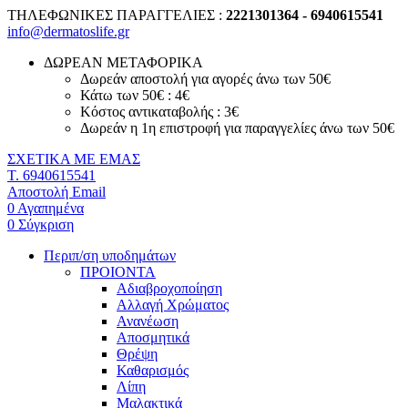
ΤΗΛΕΦΩΝΙΚΕΣ ΠΑΡΑΓΓΕΛΙΕΣ :
2221301364 - 6940615541
info@dermatoslife.gr
ΔΩΡΕΑΝ ΜΕΤΑΦΟΡΙΚΑ
Δωρεάν αποστολή για αγορές άνω των 50€
Κάτω των 50€ : 4€
Κόστος αντικαταβολής : 3€
Δωρεάν η 1η επιστροφή για παραγγελίες άνω των 50€
ΣΧΕΤΙΚΑ ΜΕ ΕΜΑΣ
T. 6940615541
Αποστολή Email
0
Αγαπημένα
0
Σύγκριση
Περιπ/ση υποδημάτων
ΠΡΟΙΟΝΤΑ
Αδιαβροχοποίηση
Αλλαγή Χρώματος
Ανανέωση
Αποσμητικά
Θρέψη
Καθαρισμός
Λίπη
Μαλακτικά