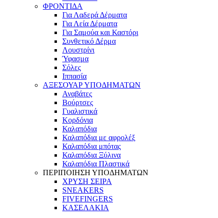
ΦΡΟΝΤΙΔΑ
Για Λαδερά Δέρματα
Για Λεία Δέρματα
Για Σαμούα και Καστόρι
Συνθετικό Δέρμα
Λουστρίνι
Ύφασμα
Σόλες
Ιππασία
ΑΞΕΣΟΥΑΡ ΥΠΟΔΗΜΑΤΩΝ
Αναβάτες
Βούρτσες
Γυαλιστικά
Κορδόνια
Καλαπόδια
Καλαπόδια με αφρολέξ
Καλαπόδια μπότας
Καλαπόδια Ξύλινα
Καλαπόδια Πλαστικά
ΠΕΡΙΠΟΙΗΣΗ ΥΠΟΔΗΜΑΤΩΝ
ΧΡΥΣΗ ΣΕΙΡΑ
SNEAKERS
FIVEFINGERS
ΚΑΣΕΛΑΚΙΑ