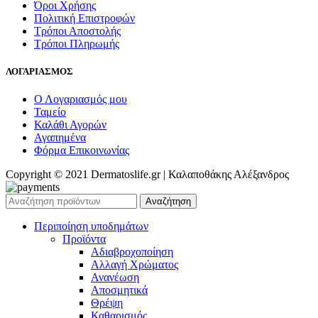
Όροι Χρήσης
Πολιτική Επιστροφών
Τρόποι Αποστολής
Τρόποι Πληρωμής
ΛΟΓΑΡΙΑΣΜΟΣ
Ο Λογαριασμός μου
Ταμείο
Καλάθι Αγορών
Αγαπημένα
Φόρμα Επικοινωνίας
Copyright © 2021 Dermatoslife.gr | Καλαποθάκης Αλέξανδρος
Αναζήτηση
Περιποίηση υποδημάτων
Προϊόντα
Αδιαβροχοποίηση
Αλλαγή Χρώματος
Ανανέωση
Αποσμητικά
Θρέψη
Καθαρισμός