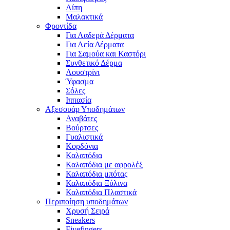
Λίπη
Μαλακτικά
Φροντίδα
Για Λαδερά Δέρματα
Για Λεία Δέρματα
Για Σαμούα και Καστόρι
Συνθετικό Δέρμα
Λουστρίνι
Ύφασμα
Σόλες
Ιππασία
Αξεσουάρ Υποδημάτων
Αναβάτες
Βούρτσες
Γυαλιστικά
Κορδόνια
Καλαπόδια
Καλαπόδια με αφρολέξ
Καλαπόδια μπότας
Καλαπόδια Ξύλινα
Καλαπόδια Πλαστικά
Περιποίηση υποδημάτων
Χρυσή Σειρά
Sneakers
Fivefingers