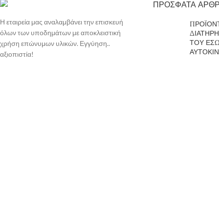
ΠΡΟΣΦΑΤΑ ΑΡΘ
Η εταιρεία μας αναλαμβάνει την επισκευή
ΠΡΟΪΟΝΤ
όλων των υποδημάτων με αποκλειστική
ΔΙΑΤΗΡ
ΤΟΥ ΕΣ
χρήση επώνυμων υλικών. Εγγύηση..
ΑΥΤΟΚΙ
αξιοπιστία!
11 Νοεμβ
Ελευθερίου Βενιζέλου 61, Χαλκίδα, 34100
Σχόλια
T. (+30) 2221301364, 6940615541
Φροντίδ
info@dermatoslife.gr
ΣΑΝΔΑΛ
11 Νοεμβ
Σχόλια
Copyright © 2021 Dermatoslife.gr | Καλαποθάκης Αλέξανδρος
Χρησιμοποιούμε cookies για να βελτιώσουμε την εμπειρία σας στον ιστό
Αποδοχή