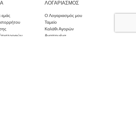
ΜΑ
ΛΟΓΑΡΙΑΣΜΟΣ
ε εμάς
Ο Λογαριασμός μου
 Απορρήτου
Ταμείο
σης
Καλάθι Αγορών
 Επιστροφών
Αγαπημένα
ποστολής
Φόρμα Επικοινωνίας
Πληρωμής
ρήση των cookies από εμάς.