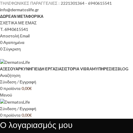
ΤΗΛΕΦΩΝΙΚΕΣ ΠΑΡΑΓΓΕΛΙΕΣ :
2221301364 - 6940615541
info@dermatoslife.gr
ΔΩΡΕΑΝ ΜΕΤΑΦΟΡΙΚΑ
ΣΧΕΤΙΚΑ ΜΕ ΕΜΑΣ
T. 6940615541
Αποστολή Email
0
Αγαπημένα
0
Σύγκριση
ΑΞΕΣΟΥΆΡ
ΚΥΝΉΓΙ
ΕΊΔΗ ΕΡΓΑΣΊΑΣ
ΙΣΤΟΡΊΑ VIBRAM
ΥΠΗΡΕΣΙΕΣ
BLOG
Αναζήτηση
Σύνδεση / Εγγραφή
0
προϊόντα
0,00
€
Μενού
Σύνδεση / Εγγραφή
0
προϊόντα
0,00
€
Ο λογαριασμός μου