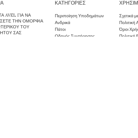
ΡΑ
ΚΑΤΗΓΟΡΙΕΣ
ΧΡΗΣΙ
Α AVEL ΓΙΑ ΝΑ
Περιποίηση Υποδημάτων
Σχετικά μ
ΗΣΕΤΕ ΤΗΝ ΟΜΟΡΦΙΑ
Ανδρικά
Πολιτική
ΩΤΕΡΙΚΟΥ ΤΟΥ
Πάτοι
Όροι Χρή
ΝΗΤΟΥ ΣΑΣ
Οδηγός Συντήρησης
Πολιτική
ρίου 2021
Χωρίς
Αξεσουάρ
Τρόποι Α
Κυνήγι
Τρόποι 
Vibram
Υπηρεσίες
α ΜΕΡΟΣ ΠΡΩΤΟ: ΤΑ
ΙΑ ΜΟΥ
ρίου 2021
Χωρίς
Facebook
Instagram
YouTube
τοπό μας. Με την περιήγηση σε αυτόν τον ιστότοπο, συμφωνείτε με τη χ