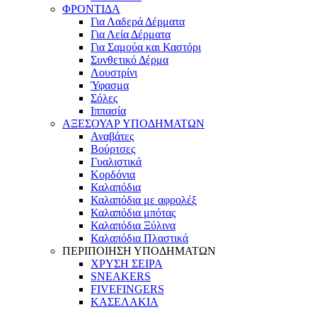
ΦΡΟΝΤΙΔΑ
Για Λαδερά Δέρματα
Για Λεία Δέρματα
Για Σαμούα και Καστόρι
Συνθετικό Δέρμα
Λουστρίνι
Ύφασμα
Σόλες
Ιππασία
ΑΞΕΣΟΥΑΡ ΥΠΟΔΗΜΑΤΩΝ
Αναβάτες
Βούρτσες
Γυαλιστικά
Κορδόνια
Καλαπόδια
Καλαπόδια με αφρολέξ
Καλαπόδια μπότας
Καλαπόδια Ξύλινα
Καλαπόδια Πλαστικά
ΠΕΡΙΠΟΙΗΣΗ ΥΠΟΔΗΜΑΤΩΝ
ΧΡΥΣΗ ΣΕΙΡΑ
SNEAKERS
FIVEFINGERS
ΚΑΣΕΛΑΚΙΑ