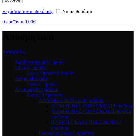
Σύνδεση
Ξεχάσατε τον κωδικό σας;
Να με θυμάσαι
0
προϊόντα
0,00
€
Αποσμητικά
Κατηγορίες
Χωρίς κατηγορία
1 προϊόν
Vibram
1 προϊόν
Σόλες Vibram®
1 προϊόν
Ανδρικά
1 προϊόν
Casual
1 προϊόν
Αξεσουάρ
39 προϊόντα
Ζώνες
35 προϊόντα
ΑΝΔΡΙΚΕΣ ΖΩΝΕΣ
30 προϊόντα
ΔΕΡΜΑΤΙΝΕΣ ΖΩΝΕΣ MGS
19 προϊόντα
ΔΕΡΜΑΤΙΝΕΣ ΖΩΝΕΣ ΝΟΥΜΠΟΥΚ
6
προϊόντα
ΠΛΕΚΤΕΣ ΕΛΑΣΤΙΚΕΣ ΖΩΝΕΣ
4
προϊόντα
Γυναικείες Ζώνες
5 προϊόντα