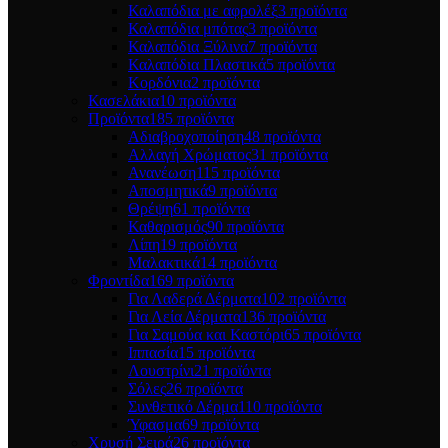
Καλαπόδια με αφρολέξ
3 προϊόντα
Καλαπόδια μπότας
3 προϊόντα
Καλαπόδια Ξύλινα
7 προϊόντα
Καλαπόδια Πλαστικά
5 προϊόντα
Κορδόνια
2 προϊόντα
Κασελάκια
10 προϊόντα
Προϊόντα
185 προϊόντα
Αδιαβροχοποίηση
48 προϊόντα
Αλλαγή Χρώματος
31 προϊόντα
Ανανέωση
115 προϊόντα
Αποσμητικά
9 προϊόντα
Θρέψη
61 προϊόντα
Καθαρισμός
90 προϊόντα
Λίπη
19 προϊόντα
Μαλακτικά
14 προϊόντα
Φροντίδα
169 προϊόντα
Για Λαδερά Δέρματα
102 προϊόντα
Για Λεία Δέρματα
136 προϊόντα
Για Σαμούα και Καστόρι
65 προϊόντα
Ιππασία
15 προϊόντα
Λουστρίνι
21 προϊόντα
Σόλες
26 προϊόντα
Συνθετικό Δέρμα
110 προϊόντα
Ύφασμα
69 προϊόντα
Χρυσή Σειρά
26 προϊόντα