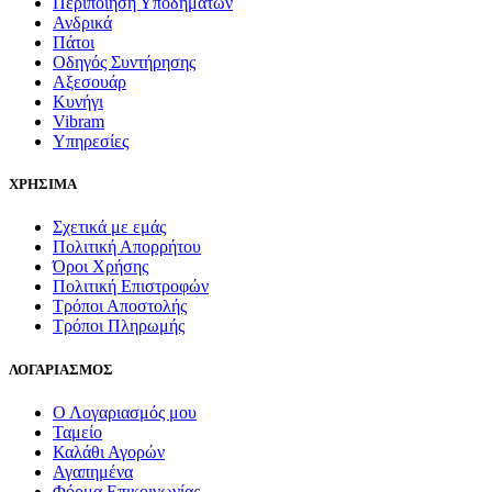
Περιποίηση Υποδημάτων
Ανδρικά
Πάτοι
Οδηγός Συντήρησης
Αξεσουάρ
Κυνήγι
Vibram
Υπηρεσίες
ΧΡΗΣΙΜΑ
Σχετικά με εμάς
Πολιτική Απορρήτου
Όροι Χρήσης
Πολιτική Επιστροφών
Τρόποι Αποστολής
Τρόποι Πληρωμής
ΛΟΓΑΡΙΑΣΜΟΣ
Ο Λογαριασμός μου
Ταμείο
Καλάθι Αγορών
Αγαπημένα
Φόρμα Επικοινωνίας