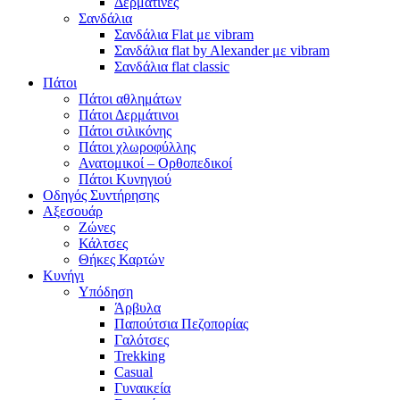
Δερμάτινες
Σανδάλια
Σανδάλια Flat με vibram
Σανδάλια flat by Alexander με vibram
Σανδάλια flat classic
Πάτοι
Πάτοι αθλημάτων
Πάτοι Δερμάτινοι
Πάτοι σιλικόνης
Πάτοι χλωροφύλλης
Ανατομικοί – Ορθοπεδικοί
Πάτοι Κυνηγιού
Οδηγός Συντήρησης
Αξεσουάρ
Ζώνες
Κάλτσες
Θήκες Καρτών
Κυνήγι
Υπόδηση
Άρβυλα
Παπούτσια Πεζοπορίας
Γαλότσες
Trekking
Casual
Γυναικεία