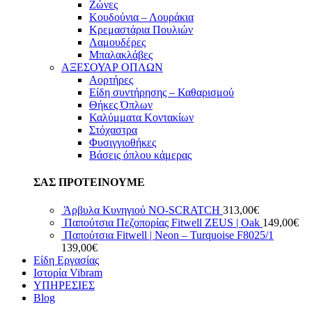
Ζώνες
Κουδούνια – Λουράκια
Κρεμαστάρια Πουλιών
Λαμουδέρες
Μπαλακλάβες
ΑΞΕΣΟΥΑΡ ΟΠΛΩΝ
Αορτήρες
Είδη συντήρησης – Καθαρισμού
Θήκες Όπλων
Καλύμματα Κοντακίων
Στόχαστρα
Φυσιγγιοθήκες
Βάσεις όπλου κάμερας
ΣΑΣ ΠΡΟΤΕΙΝΟΥΜΕ
Άρβυλα Κυνηγιού NO-SCRATCH
313,00
€
Παπούτσια Πεζοπορίας Fitwell ZEUS | Oak
149,00
€
Παπούτσια Fitwell | Neon – Turquoise F8025/1
139,00
€
Είδη Εργασίας
Ιστορία Vibram
ΥΠΗΡΕΣΙΕΣ
Blog