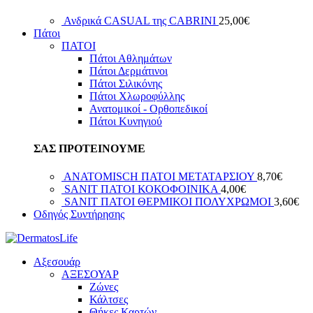
Ανδρικά CASUAL της CABRINI
25,00
€
Πάτοι
ΠΑΤΟΙ
Πάτοι Αθλημάτων
Πάτοι Δερμάτινοι
Πάτοι Σιλικόνης
Πάτοι Χλωροφύλλης
Ανατομικοί - Ορθοπεδικοί
Πάτοι Κυνηγιού
ΣΑΣ ΠΡΟΤΕΙΝΟΥΜΕ
ANATOMISCH ΠΑΤΟΙ ΜΕΤΑΤΑΡΣΙΟΥ
8,70
€
SANIT ΠΑΤΟΙ ΚΟΚΟΦΟΙΝΙΚΑ
4,00
€
SANIT ΠΑΤΟΙ ΘΕΡΜΙΚΟΙ ΠΟΛΥΧΡΩΜΟΙ
3,60
€
Οδηγός Συντήρησης
Αξεσουάρ
ΑΞΕΣΟΥΑΡ
Ζώνες
Κάλτσες
Θήκες Καρτών