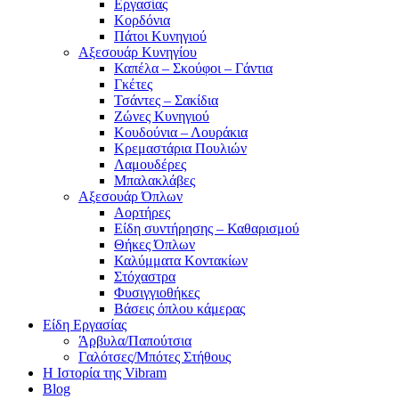
Εργασίας
Κορδόνια
Πάτοι Κυνηγιού
Αξεσουάρ Κυνηγίου
Καπέλα – Σκούφοι – Γάντια
Γκέτες
Τσάντες – Σακίδια
Ζώνες Κυνηγιού
Κουδούνια – Λουράκια
Κρεμαστάρια Πουλιών
Λαμουδέρες
Μπαλακλάβες
Αξεσουάρ Όπλων
Αορτήρες
Είδη συντήρησης – Καθαρισμού
Θήκες Όπλων
Καλύμματα Κοντακίων
Στόχαστρα
Φυσιγγιοθήκες
Βάσεις όπλου κάμερας
Είδη Εργασίας
Άρβυλα/Παπούτσια
Γαλότσες/Μπότες Στήθους
Η Ιστορία της Vibram
Blog