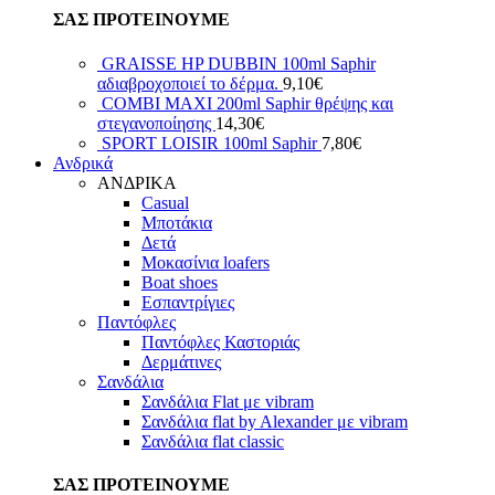
ΣΑΣ ΠΡΟΤΕΙΝΟΥΜΕ
GRAISSE HP DUBBIN 100ml Saphir
αδιαβροχοποιεί το δέρμα.
9,10
€
COMBI MAXI 200ml Saphir θρέψης και
στεγανοποίησης
14,30
€
SPORT LOISIR 100ml Saphir
7,80
€
Ανδρικά
ΑΝΔΡΙΚΑ
Casual
Μποτάκια
Δετά
Μοκασίνια loafers
Boat shoes
Εσπαντρίγιες
Παντόφλες
Παντόφλες Καστοριάς
Δερμάτινες
Σανδάλια
Σανδάλια Flat με vibram
Σανδάλια flat by Alexander με vibram
Σανδάλια flat classic
ΣΑΣ ΠΡΟΤΕΙΝΟΥΜΕ