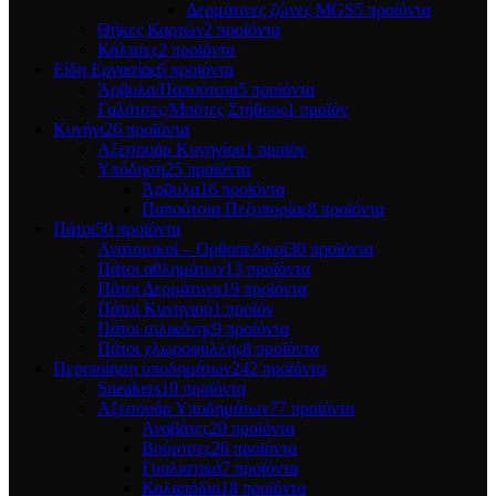
Δερμάτινες ζώνες MGS
5 προϊόντα
Θήκες Καρτών
2 προϊόντα
Κάλτσες
2 προϊόντα
Είδη Εργασίας
6 προϊόντα
Άρβυλα/Παπούτσια
5 προϊόντα
Γαλότσες/Μπότες Στήθους
1 προϊόν
Κυνήγι
26 προϊόντα
Αξεσουάρ Κυνηγίου
1 προϊόν
Υπόδηση
25 προϊόντα
Άρβυλα
16 προϊόντα
Παπούτσια Πεζοπορίας
8 προϊόντα
Πάτοι
50 προϊόντα
Ανατομικοί – Ορθοπεδικοί
30 προϊόντα
Πάτοι αθλημάτων
13 προϊόντα
Πάτοι Δερμάτινοι
19 προϊόντα
Πάτοι Κυνηγιού
1 προϊόν
Πάτοι σιλικόνης
9 προϊόντα
Πάτοι χλωροφύλλης
8 προϊόντα
Περιποίηση υποδημάτων
242 προϊόντα
Sneakers
10 προϊόντα
Αξεσουάρ Υποδημάτων
77 προϊόντα
Αναβάτες
20 προϊόντα
Βούρτσες
26 προϊόντα
Γυαλιστικά
7 προϊόντα
Καλαπόδια
18 προϊόντα