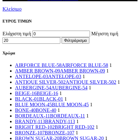
Κλείσιμο
ΕΥΡΟΣ ΤΙΜΩΝ
Ελάχιστη τιμή
Μέγιστη τιμή
Φιλτράρισμα
Χρώμα
AIRFORCE BLUE-58
AIRFORCE BLUE-58
1
AMBER BROWN-09
AMBER BROWN-09
1
ANTELOPE-03
ANTELOPE-03
1
ANTIQUE SILVER-502
ANTIQUE SILVER-502
1
AUBERGINE-54
AUBERGINE-54
1
BEIGE-16
BEIGE-16
1
BLACK-01
BLACK-01
1
BLUE MOON-45
BLUE MOON-45
1
BONE-40
BONE-40
1
BORDEAUX-11
BORDEAUX-11
1
BRANDY-113
BRANDY-113
1
BRIGHT RED-102
BRIGHT RED-102
1
BRONZE-107
BRONZE-107
1
BROWN SUGAR-20
BROWN SUGAR-20
1