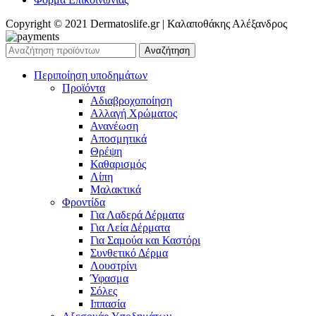
Copyright © 2021 Dermatoslife.gr | Καλαποθάκης Αλέξανδρος
Αναζήτηση
Περιποίηση υποδημάτων
Προϊόντα
Αδιαβροχοποίηση
Αλλαγή Χρώματος
Ανανέωση
Αποσμητικά
Θρέψη
Καθαρισμός
Λίπη
Μαλακτικά
Φροντίδα
Για Λαδερά Δέρματα
Για Λεία Δέρματα
Για Σαμούα και Καστόρι
Συνθετικό Δέρμα
Λουστρίνι
Ύφασμα
Σόλες
Ιππασία