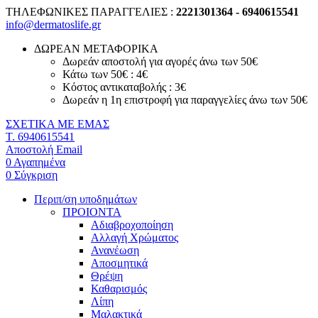
ΤΗΛΕΦΩΝΙΚΕΣ ΠΑΡΑΓΓΕΛΙΕΣ :
2221301364 - 6940615541
info@dermatoslife.gr
ΔΩΡΕΑΝ ΜΕΤΑΦΟΡΙΚΑ
Δωρεάν αποστολή για αγορές άνω των 50€
Κάτω των 50€ : 4€
Κόστος αντικαταβολής : 3€
Δωρεάν η 1η επιστροφή για παραγγελίες άνω των 50€
ΣΧΕΤΙΚΑ ΜΕ ΕΜΑΣ
T. 6940615541
Αποστολή Email
0
Αγαπημένα
0
Σύγκριση
Περιπ/ση υποδημάτων
ΠΡΟΙΟΝΤΑ
Αδιαβροχοποίηση
Αλλαγή Χρώματος
Ανανέωση
Αποσμητικά
Θρέψη
Καθαρισμός
Λίπη
Μαλακτικά