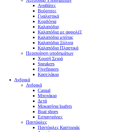
Αξεσουάρ Υποδημάτων
Αναβάτες
Βούρτσες
Γυαλιστικά
Κορδόνια
Καλαπόδια
Καλαπόδια με αφρολέξ
Καλαπόδια μπότας
Καλαπόδια Ξύλινα
Καλαπόδια Πλαστικά
Περιποίηση υποδημάτων
Χρυσή Σειρά
Sneakers
Fivefingers
Κασελάκια
Ανδρικά
Ανδρικά
Casual
Μποτάκια
Δετά
Μοκασίνια loafers
Boat shoes
Εσπαντρίγιες
Παντόφλες
Παντόφλες Καστοριάς