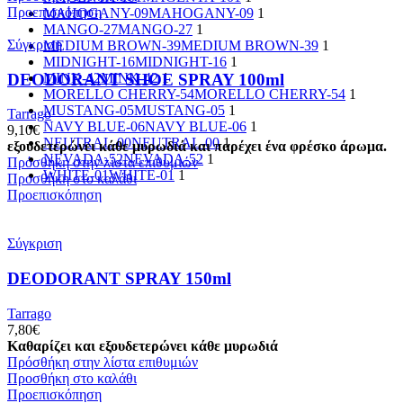
Προεπισκόπηση
MAHOGANY-09
MAHOGANY-09
1
MANGO-27
MANGO-27
1
Σύγκριση
MEDIUM BROWN-39
MEDIUM BROWN-39
1
MIDNIGHT-16
MIDNIGHT-16
1
DEODORANT SHOE SPRAY 100ml
MINK-42
MINK-42
1
MORELLO CHERRY-54
MORELLO CHERRY-54
1
MUSTANG-05
MUSTANG-05
1
Tarrago
NAVY BLUE-06
NAVY BLUE-06
1
9,10
€
NEUTRAL-00
NEUTRAL-00
1
εξουδετερώνει κάθε μυρωδιά και παρέχει ένα φρέσκο ​​άρωμα.
NEVADA-52
NEVADA-52
1
Πρόσθήκη στην λίστα επιθυμιών
WHITE-01
WHITE-01
1
Προσθήκη στο καλάθι
Προεπισκόπηση
Σύγκριση
DEODORANT SPRAY 150ml
Tarrago
7,80
€
Καθαρίζει και εξουδετερώνει κάθε μυρωδιά
Πρόσθήκη στην λίστα επιθυμιών
Προσθήκη στο καλάθι
Προεπισκόπηση