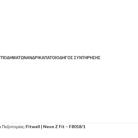
 ΥΠΟΔΗΜΆΤΩΝ
ΑΝΔΡΙΚΆ
ΠΆΤΟΙ
ΟΔΗΓΌΣ ΣΥΝΤΉΡΗΣΗΣ
 Πεζοπορίας
Fitwell | Neon Z Fit – F8018/1