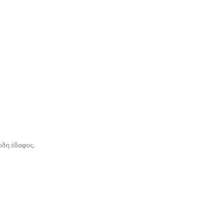
σώδη έδαφος.