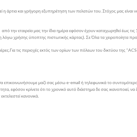
ί η άρτια και γρήγορη εξυπηρέτηση των πελατών του. Στόχος μας είναι ν
ό την εταιρεία μας την ίδια ημέρα εφόσον έχουν καταχωρηθεί έως τις 1
 λόγω χρήσης ύποπτης πιστωτικής κάρτας). Σε Όλα τα χειροποίητα προϊό
ες.Για τις περιοχές εκτός των ορίων των πόλεων του δικτύου της “ACSc
ε θα επικοινωνήσουμε μαζί σας μέσω e-email ή τηλεφωνικά το συντομότε
ητα, εφόσον κρίνετε ότι το χρονικό αυτό διάστημα δε σας ικανοποιεί, ν
εκτελεστεί κανονικά.