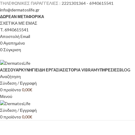
ΤΗΛΕΦΩΝΙΚΕΣ ΠΑΡΑΓΓΕΛΙΕΣ :
2221301364 - 6940615541
info@dermatoslife.gr
ΔΩΡΕΑΝ ΜΕΤΑΦΟΡΙΚΑ
ΣΧΕΤΙΚΑ ΜΕ ΕΜΑΣ
T. 6940615541
Αποστολή Email
0
Αγαπημένα
0
Σύγκριση
ΑΞΕΣΟΥΆΡ
ΚΥΝΉΓΙ
ΕΊΔΗ ΕΡΓΑΣΊΑΣ
ΙΣΤΟΡΊΑ VIBRAM
ΥΠΗΡΕΣΙΕΣ
BLOG
Αναζήτηση
Σύνδεση / Εγγραφή
0
προϊόντα
0,00
€
Μενού
Σύνδεση / Εγγραφή
0
προϊόντα
0,00
€