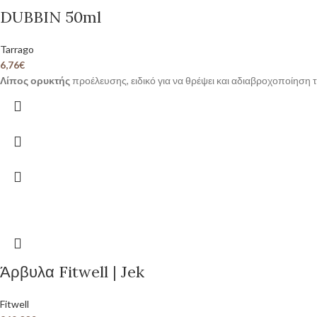
DUBBIN 50ml
Tarrago
6,76
€
Λίπος ορυκτής
προέλευσης, ειδικό για να θρέψει και αδιαβροχοποίηση 
Άρβυλα Fitwell | Jek
Fitwell