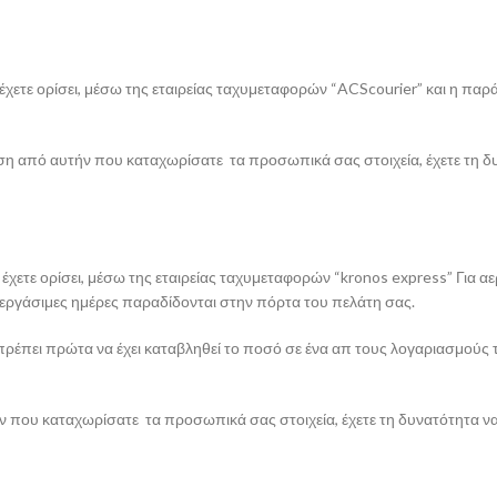
ετε ορίσει, μέσω της εταιρείας ταχυμεταφορών “ACScourier” και η παράδ
νση από αυτήν που καταχωρίσατε τα προσωπικά σας στοιχεία, έχετε τη 
χετε ορίσει, μέσω της εταιρείας ταχυμεταφορών “kronos express” Για α
 εργάσιμες ημέρες παραδίδονται στην πόρτα του πελάτη σας.
πρέπει πρώτα να έχει καταβληθεί το ποσό σε ένα απ τους λογαριασμούς τ
τήν που καταχωρίσατε τα προσωπικά σας στοιχεία, έχετε τη δυνατότητα