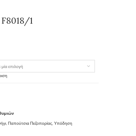
– F8018/1
ριση
ιθυμιών
ήγι
,
Παπούτσια Πεζοπορίας
,
Υπόδηση