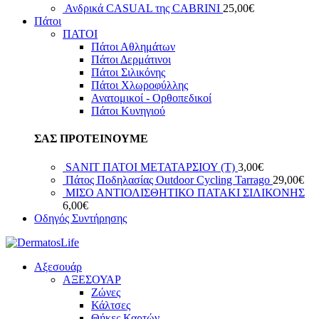
Ανδρικά CASUAL της CABRINI
25,00
€
Πάτοι
ΠΑΤΟΙ
Πάτοι Αθλημάτων
Πάτοι Δερμάτινοι
Πάτοι Σιλικόνης
Πάτοι Χλωροφύλλης
Ανατομικοί - Ορθοπεδικοί
Πάτοι Κυνηγιού
ΣΑΣ ΠΡΟΤΕΙΝΟΥΜΕ
SANIT ΠΑΤΟΙ ΜΕΤΑΤΑΡΣΙΟΥ (T)
3,00
€
Πάτος Ποδηλασίας Outdoor Cycling Tarrago
29,00
€
ΜΙΣΟ ΑΝΤΙΟΛΙΣΘΗΤΙΚΟ ΠATAKI ΣΙΛΙΚΟΝΗΣ
6,00
€
Οδηγός Συντήρησης
Αξεσουάρ
ΑΞΕΣΟΥΑΡ
Ζώνες
Κάλτσες
Θήκες Καρτών