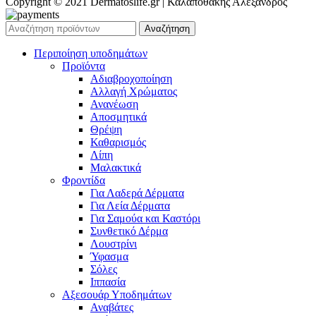
Copyright © 2021 Dermatoslife.gr | Καλαποθάκης Αλέξανδρος
Αναζήτηση
Περιποίηση υποδημάτων
Προϊόντα
Αδιαβροχοποίηση
Αλλαγή Χρώματος
Ανανέωση
Αποσμητικά
Θρέψη
Καθαρισμός
Λίπη
Μαλακτικά
Φροντίδα
Για Λαδερά Δέρματα
Για Λεία Δέρματα
Για Σαμούα και Καστόρι
Συνθετικό Δέρμα
Λουστρίνι
Ύφασμα
Σόλες
Ιππασία
Αξεσουάρ Υποδημάτων
Αναβάτες