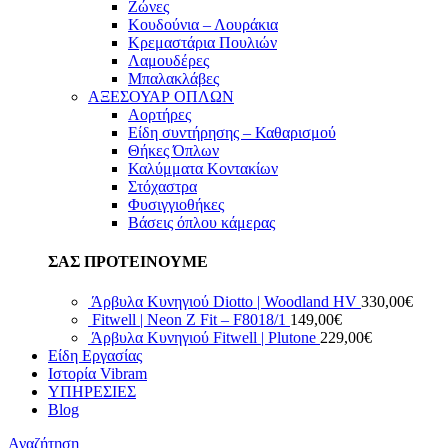
Ζώνες
Κουδούνια – Λουράκια
Κρεμαστάρια Πουλιών
Λαμουδέρες
Μπαλακλάβες
ΑΞΕΣΟΥΑΡ ΟΠΛΩΝ
Αορτήρες
Είδη συντήρησης – Καθαρισμού
Θήκες Όπλων
Καλύμματα Κοντακίων
Στόχαστρα
Φυσιγγιοθήκες
Βάσεις όπλου κάμερας
ΣΑΣ ΠΡΟΤΕΙΝΟΥΜΕ
Άρβυλα Κυνηγιού Diotto | Woodland HV
330,00
€
Fitwell | Neon Z Fit – F8018/1
149,00
€
Άρβυλα Κυνηγιού Fitwell | Plutone
229,00
€
Είδη Εργασίας
Ιστορία Vibram
ΥΠΗΡΕΣΙΕΣ
Blog
Αναζήτηση