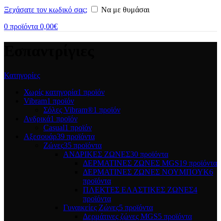
Ξεχάσατε τον κωδικό σας;
Να με θυμάσαι
0
προϊόντα
0,00
€
Εσπαντρίγιες
Κατηγορίες
Χωρίς κατηγορία
1 προϊόν
Vibram
1 προϊόν
Σόλες Vibram®
1 προϊόν
Ανδρικά
1 προϊόν
Casual
1 προϊόν
Αξεσουάρ
39 προϊόντα
Ζώνες
35 προϊόντα
ΑΝΔΡΙΚΕΣ ΖΩΝΕΣ
30 προϊόντα
ΔΕΡΜΑΤΙΝΕΣ ΖΩΝΕΣ MGS
19 προϊόντα
ΔΕΡΜΑΤΙΝΕΣ ΖΩΝΕΣ ΝΟΥΜΠΟΥΚ
6
προϊόντα
ΠΛΕΚΤΕΣ ΕΛΑΣΤΙΚΕΣ ΖΩΝΕΣ
4
προϊόντα
Γυναικείες Ζώνες
5 προϊόντα
Δερμάτινες ζώνες MGS
5 προϊόντα