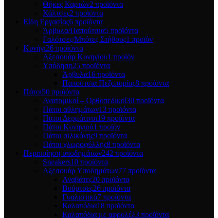
Θήκες Καρτών
2 προϊόντα
Κάλτσες
2 προϊόντα
Είδη Εργασίας
6 προϊόντα
Άρβυλα/Παπούτσια
5 προϊόντα
Γαλότσες/Μπότες Στήθους
1 προϊόν
Κυνήγι
26 προϊόντα
Αξεσουάρ Κυνηγίου
1 προϊόν
Υπόδηση
25 προϊόντα
Άρβυλα
16 προϊόντα
Παπούτσια Πεζοπορίας
8 προϊόντα
Πάτοι
50 προϊόντα
Ανατομικοί – Ορθοπεδικοί
30 προϊόντα
Πάτοι αθλημάτων
13 προϊόντα
Πάτοι Δερμάτινοι
19 προϊόντα
Πάτοι Κυνηγιού
1 προϊόν
Πάτοι σιλικόνης
9 προϊόντα
Πάτοι χλωροφύλλης
8 προϊόντα
Περιποίηση υποδημάτων
242 προϊόντα
Sneakers
10 προϊόντα
Αξεσουάρ Υποδημάτων
77 προϊόντα
Αναβάτες
20 προϊόντα
Βούρτσες
26 προϊόντα
Γυαλιστικά
7 προϊόντα
Καλαπόδια
18 προϊόντα
Καλαπόδια με αφρολέξ
3 προϊόντα