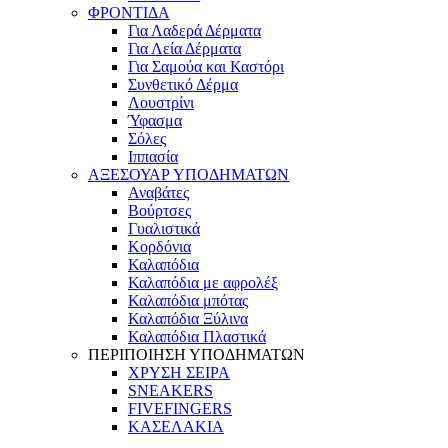
ΦΡΟΝΤΙΔΑ
Για Λαδερά Δέρματα
Για Λεία Δέρματα
Για Σαμούα και Καστόρι
Συνθετικό Δέρμα
Λουστρίνι
Ύφασμα
Σόλες
Ιππασία
ΑΞΕΣΟΥΑΡ ΥΠΟΔΗΜΑΤΩΝ
Αναβάτες
Βούρτσες
Γυαλιστικά
Κορδόνια
Καλαπόδια
Καλαπόδια με αφρολέξ
Καλαπόδια μπότας
Καλαπόδια Ξύλινα
Καλαπόδια Πλαστικά
ΠΕΡΙΠΟΙΗΣΗ ΥΠΟΔΗΜΑΤΩΝ
ΧΡΥΣΗ ΣΕΙΡΑ
SNEAKERS
FIVEFINGERS
ΚΑΣΕΛΑΚΙΑ