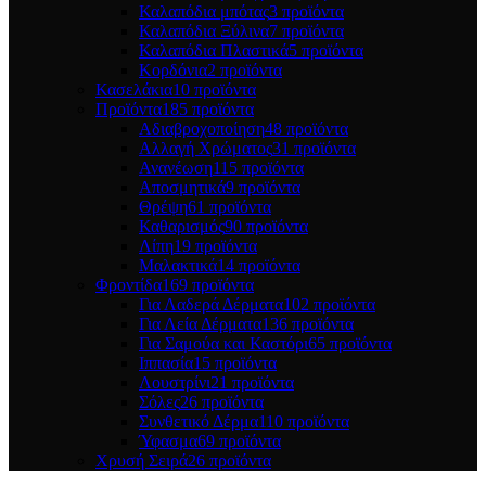
Καλαπόδια μπότας
3 προϊόντα
Καλαπόδια Ξύλινα
7 προϊόντα
Καλαπόδια Πλαστικά
5 προϊόντα
Κορδόνια
2 προϊόντα
Κασελάκια
10 προϊόντα
Προϊόντα
185 προϊόντα
Αδιαβροχοποίηση
48 προϊόντα
Αλλαγή Χρώματος
31 προϊόντα
Ανανέωση
115 προϊόντα
Αποσμητικά
9 προϊόντα
Θρέψη
61 προϊόντα
Καθαρισμός
90 προϊόντα
Λίπη
19 προϊόντα
Μαλακτικά
14 προϊόντα
Φροντίδα
169 προϊόντα
Για Λαδερά Δέρματα
102 προϊόντα
Για Λεία Δέρματα
136 προϊόντα
Για Σαμούα και Καστόρι
65 προϊόντα
Ιππασία
15 προϊόντα
Λουστρίνι
21 προϊόντα
Σόλες
26 προϊόντα
Συνθετικό Δέρμα
110 προϊόντα
Ύφασμα
69 προϊόντα
Χρυσή Σειρά
26 προϊόντα