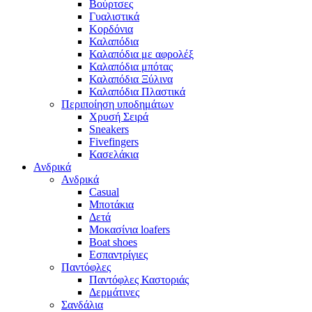
Βούρτσες
Γυαλιστικά
Κορδόνια
Καλαπόδια
Καλαπόδια με αφρολέξ
Καλαπόδια μπότας
Καλαπόδια Ξύλινα
Καλαπόδια Πλαστικά
Περιποίηση υποδημάτων
Χρυσή Σειρά
Sneakers
Fivefingers
Κασελάκια
Ανδρικά
Ανδρικά
Casual
Μποτάκια
Δετά
Μοκασίνια loafers
Boat shoes
Εσπαντρίγιες
Παντόφλες
Παντόφλες Καστοριάς
Δερμάτινες
Σανδάλια