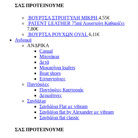
ΣΑΣ ΠΡΟΤΕΙΝΟΥΜΕ
ΒΟΥΡΤΣΑ ΣΤΡΟΓΓΥΛΗ ΜΙΚΡΗ
4,55
€
PATENT LEATHER 75ml Λουστρίνι Καθαρίζει
7,80
€
ΒΟΥΡΤΣΑ ΡΟΥΧΩΝ OVAL
6,11
€
Ανδρικά
ΑΝΔΡΙΚΑ
Casual
Μποτάκια
Δετά
Μοκασίνια loafers
Boat shoes
Εσπαντρίγιες
Παντόφλες
Παντόφλες Καστοριάς
Δερμάτινες
Σανδάλια
Σανδάλια Flat με vibram
Σανδάλια flat by Alexander με vibram
Σανδάλια flat classic
ΣΑΣ ΠΡΟΤΕΙΝΟΥΜΕ