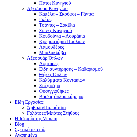
Πάτοι Κυνηγιού
Αξεσουάρ Κυνηγίου
Καπέλα – Σκούφοι – Γάντια
Γκέτες
Τσάντες – Σακίδια
Ζώνες Κυνηγιού
Κουδούνια – Λουράκια
Κρεμαστάρια Πουλιών
Λαμουδέρες
Μπαλακλάβες
Αξεσουάρ Όπλων
Αορτήρες
Είδη συντήρησης – Καθαρισμού
Θήκες Όπλων
Καλύμματα Κοντακίων
Στόχαστρα
Φυσιγγιοθήκες
Βάσεις όπλου κάμερας
Είδη Εργασίας
Άρβυλα/Παπούτσια
Γαλότσες/Μπότες Στήθους
Η Ιστορία της Vibram
Blog
Σχετικά με εμάς
Αγαπημένα