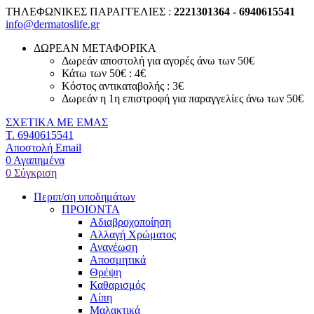
ΤΗΛΕΦΩΝΙΚΕΣ ΠΑΡΑΓΓΕΛΙΕΣ :
2221301364 - 6940615541
info@dermatoslife.gr
ΔΩΡΕΑΝ ΜΕΤΑΦΟΡΙΚΑ
Δωρεάν αποστολή για αγορές άνω των 50€
Κάτω των 50€ : 4€
Κόστος αντικαταβολής : 3€
Δωρεάν η 1η επιστροφή για παραγγελίες άνω των 50€
ΣΧΕΤΙΚΑ ΜΕ ΕΜΑΣ
T. 6940615541
Αποστολή Email
0
Αγαπημένα
0
Σύγκριση
Περιπ/ση υποδημάτων
ΠΡΟΙΟΝΤΑ
Αδιαβροχοποίηση
Αλλαγή Χρώματος
Ανανέωση
Αποσμητικά
Θρέψη
Καθαρισμός
Λίπη
Μαλακτικά