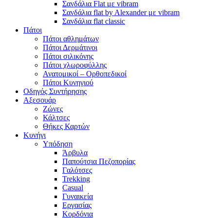
Σανδάλια Flat με vibram
Σανδάλια flat by Alexander με vibram
Σανδάλια flat classic
Πάτοι
Πάτοι αθλημάτων
Πάτοι Δερμάτινοι
Πάτοι σιλικόνης
Πάτοι χλωροφύλλης
Ανατομικοί – Ορθοπεδικοί
Πάτοι Κυνηγιού
Οδηγός Συντήρησης
Αξεσουάρ
Ζώνες
Κάλτσες
Θήκες Καρτών
Κυνήγι
Υπόδηση
Άρβυλα
Παπούτσια Πεζοπορίας
Γαλότσες
Trekking
Casual
Γυναικεία
Εργασίας
Κορδόνια