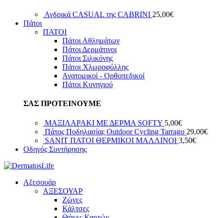
Ανδρικά CASUAL της CABRINI
25,00
€
Πάτοι
ΠΑΤΟΙ
Πάτοι Αθλημάτων
Πάτοι Δερμάτινοι
Πάτοι Σιλικόνης
Πάτοι Χλωροφύλλης
Ανατομικοί - Ορθοπεδικοί
Πάτοι Κυνηγιού
ΣΑΣ ΠΡΟΤΕΙΝΟΥΜΕ
ΜΑΞΙΛΑΡΑΚΙ ΜΕ ΔΕΡΜΑ SOFTY
5,00
€
Πάτος Ποδηλασίας Outdoor Cycling Tarrago
29,00
€
SANIT ΠΑΤΟΙ ΘΕΡΜΙΚΟΙ ΜΑΛΛΙΝΟΙ
3,50
€
Οδηγός Συντήρησης
Αξεσουάρ
ΑΞΕΣΟΥΑΡ
Ζώνες
Κάλτσες
Θήκες Καρτών