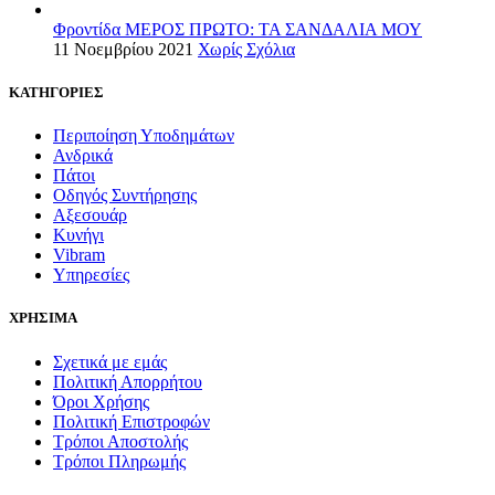
Φροντίδα ΜΕΡΟΣ ΠΡΩΤΟ: ΤΑ ΣΑΝΔΑΛΙΑ ΜΟΥ
11 Νοεμβρίου 2021
Χωρίς Σχόλια
ΚΑΤΗΓΟΡΙΕΣ
Περιποίηση Υποδημάτων
Ανδρικά
Πάτοι
Οδηγός Συντήρησης
Αξεσουάρ
Κυνήγι
Vibram
Υπηρεσίες
ΧΡΗΣΙΜΑ
Σχετικά με εμάς
Πολιτική Απορρήτου
Όροι Χρήσης
Πολιτική Επιστροφών
Τρόποι Αποστολής
Τρόποι Πληρωμής