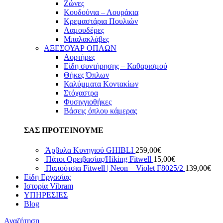
Ζώνες
Κουδούνια – Λουράκια
Κρεμαστάρια Πουλιών
Λαμουδέρες
Μπαλακλάβες
ΑΞΕΣΟΥΑΡ ΟΠΛΩΝ
Αορτήρες
Είδη συντήρησης – Καθαρισμού
Θήκες Όπλων
Καλύμματα Κοντακίων
Στόχαστρα
Φυσιγγιοθήκες
Βάσεις όπλου κάμερας
ΣΑΣ ΠΡΟΤΕΙΝΟΥΜΕ
Άρβυλα Κυνηγιού GHIBLI
259,00
€
Πάτοι Ορειβασίας/Hiking Fitwell
15,00
€
Παπούτσια Fitwell | Neon – Violet F8025/2
139,00
€
Είδη Εργασίας
Ιστορία Vibram
ΥΠΗΡΕΣΙΕΣ
Blog
Αναζήτηση