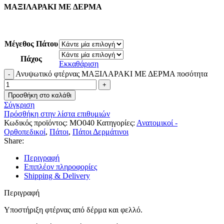
ΜΑΞΙΛΑΡΑΚΙ ΜΕ ΔΕΡΜΑ
Μέγεθος Πάτου
Πάχος
Εκκαθάριση
Ανυψωτικό φτέρνας ΜΑΞΙΛΑΡΑΚΙ ΜΕ ΔΕΡΜΑ ποσότητα
Προσθήκη στο καλάθι
Σύγκριση
Πρόσθήκη στην λίστα επιθυμιών
Κωδικός προϊόντος:
MO040
Κατηγορίες:
Ανατομικοί -
Ορθοπεδικοί
,
Πάτοι
,
Πάτοι Δερμάτινοι
Share:
Περιγραφή
Επιπλέον πληροφορίες
Shipping & Delivery
Περιγραφή
Υποστήριξη φτέρνας από δέρμα και φελλό.