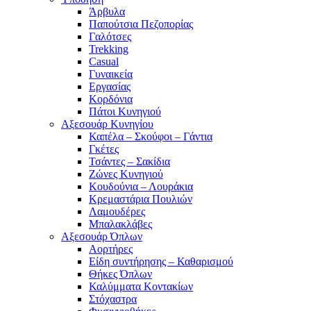
Άρβυλα
Παπούτσια Πεζοπορίας
Γαλότσες
Trekking
Casual
Γυναικεία
Εργασίας
Κορδόνια
Πάτοι Κυνηγιού
Αξεσουάρ Κυνηγίου
Καπέλα – Σκούφοι – Γάντια
Γκέτες
Τσάντες – Σακίδια
Ζώνες Κυνηγιού
Κουδούνια – Λουράκια
Κρεμαστάρια Πουλιών
Λαμουδέρες
Μπαλακλάβες
Αξεσουάρ Όπλων
Αορτήρες
Είδη συντήρησης – Καθαρισμού
Θήκες Όπλων
Καλύμματα Κοντακίων
Στόχαστρα