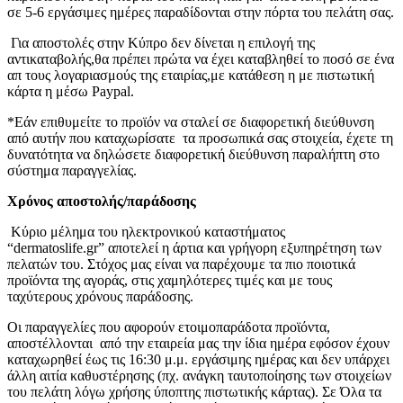
σε 5-6 εργάσιμες ημέρες παραδίδονται στην πόρτα του πελάτη σας.
Για αποστολές στην Κύπρο δεν δίνεται η επιλογή της
αντικαταβολής,θα πρέπει πρώτα να έχει καταβληθεί το ποσό σε ένα
απ τους λογαριασμούς της εταιρίας,με κατάθεση η με πιστωτική
κάρτα η μέσω Paypal.
*Εάν επιθυμείτε το προϊόν να σταλεί σε διαφορετική διεύθυνση
από αυτήν που καταχωρίσατε τα προσωπικά σας στοιχεία, έχετε τη
δυνατότητα να δηλώσετε διαφορετική διεύθυνση παραλήπτη στο
σύστημα παραγγελίας.
Χρόνος αποστολής/παράδοσης
Κύριο μέλημα του ηλεκτρονικού καταστήματος
“dermatoslife.gr” αποτελεί η άρτια και γρήγορη εξυπηρέτηση των
πελατών του. Στόχος μας είναι να παρέχουμε τα πιο ποιοτικά
προϊόντα της αγοράς, στις χαμηλότερες τιμές και με τους
ταχύτερους χρόνους παράδοσης.
Οι παραγγελίες που αφορούν ετοιμοπαράδοτα προϊόντα,
αποστέλλονται από την εταιρεία μας την ίδια ημέρα εφόσον έχουν
καταχωρηθεί έως τις 16:30 μ.μ. εργάσιμης ημέρας και δεν υπάρχει
άλλη αιτία καθυστέρησης (πχ. ανάγκη ταυτοποίησης των στοιχείων
του πελάτη λόγω χρήσης ύποπτης πιστωτικής κάρτας). Σε Όλα τα