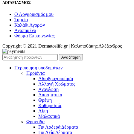
ΛΟΓΑΡΙΑΣΜΟΣ
Ο Λογαριασμός μου
Ταμείο
Καλάθι Αγορών
Αγαπημένα
Φόρμα Επικοινωνίας
Copyright © 2021 Dermatoslife.gr | Καλαποθάκης Αλέξανδρος
Αναζήτηση
Περιποίηση υποδημάτων
Προϊόντα
Αδιαβροχοποίηση
Αλλαγή Χρώματος
Ανανέωση
Αποσμητικά
Θρέψη
Καθαρισμός
Λίπη
Μαλακτικά
Φροντίδα
Για Λαδερά Δέρματα
Για Λεία Δέρματα