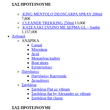
ΣΑΣ ΠΡΟΤΕΙΝΟΥΜΕ
KING MENTOLO DEOSCARPA SPRAY 200ml
7,80
€
CLEANER TREKKING 250ml
13,00
€
ΚΑΣΕΛΑΚΙ ΞΥΛΙΝΟ ΜΕ ΔΕΡΜΑ GL – Saphir
1.157,00
€
Ανδρικά
ΑΝΔΡΙΚΑ
Casual
Μποτάκια
Δετά
Μοκασίνια loafers
Boat shoes
Εσπαντρίγιες
Παντόφλες
Παντόφλες Καστοριάς
Δερμάτινες
Σανδάλια
Σανδάλια Flat με vibram
Σανδάλια flat by Alexander με vibram
Σανδάλια flat classic
ΣΑΣ ΠΡΟΤΕΙΝΟΥΜΕ