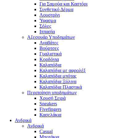
Για Σαμούα και Καστόρι
Συνθετικό Δέρμα
Λουστρίνι
Ύφασμα
Σόλες
Ιππασία
Αξεσουάρ Υποδημάτων
Αναβάτες
Βούρτσες
Γυαλιστικά
Κορδόνια
Καλαπόδια
Καλαπόδια με αφρολέξ
Καλαπόδια μπότας
Καλαπόδια Ξύλινα
Καλαπόδια Πλαστικά
Περιποίηση υποδημάτων
Χρυσή Σειρά
Sneakers
Fivefingers
Κασελάκια
Ανδρικά
Ανδρικά
Casual
Μποτάκια