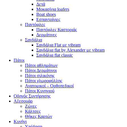
Δετά
Μοκασίνια loafers
Boat shoes
Εσπαντρίγιες
Παντόφλες
Παντόφλες Καστοριάς
Δερμάτινες
Σανδάλια
Σανδάλια Flat με vibram
Σανδάλια flat by Alexander με vibram
Σανδάλια flat classic
Πάτοι
Πάτοι αθλημάτων
Πάτοι Δερμάτινοι
Πάτοι σιλικόνης
Πάτοι χλωροφύλλης
Ανατομικοί – Ορθοπεδικοί
Πάτοι Κυνηγιού
Οδηγός Συντήρησης
Αξεσουάρ
Ζώνες
Κάλτσες
Θήκες Καρτών
Κυνήγι
Υπόδηση