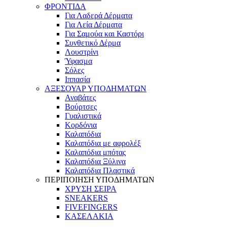
ΦΡΟΝΤΙΔΑ
Για Λαδερά Δέρματα
Για Λεία Δέρματα
Για Σαμούα και Καστόρι
Συνθετικό Δέρμα
Λουστρίνι
Ύφασμα
Σόλες
Ιππασία
ΑΞΕΣΟΥΑΡ ΥΠΟΔΗΜΑΤΩΝ
Αναβάτες
Βούρτσες
Γυαλιστικά
Κορδόνια
Καλαπόδια
Καλαπόδια με αφρολέξ
Καλαπόδια μπότας
Καλαπόδια Ξύλινα
Καλαπόδια Πλαστικά
ΠΕΡΙΠΟΙΗΣΗ ΥΠΟΔΗΜΑΤΩΝ
ΧΡΥΣΗ ΣΕΙΡΑ
SNEAKERS
FIVEFINGERS
ΚΑΣΕΛΑΚΙΑ