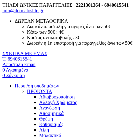
ΤΗΛΕΦΩΝΙΚΕΣ ΠΑΡΑΓΓΕΛΙΕΣ :
2221301364 - 6940615541
info@dermatoslife.gr
ΔΩΡΕΑΝ ΜΕΤΑΦΟΡΙΚΑ
Δωρεάν αποστολή για αγορές άνω των 50€
Κάτω των 50€ : 4€
Κόστος αντικαταβολής : 3€
Δωρεάν η 1η επιστροφή για παραγγελίες άνω των 50€
ΣΧΕΤΙΚΑ ΜΕ ΕΜΑΣ
T. 6940615541
Αποστολή Email
0
Αγαπημένα
0
Σύγκριση
Περιπ/ση υποδημάτων
ΠΡΟΙΟΝΤΑ
Αδιαβροχοποίηση
Αλλαγή Χρώματος
Ανανέωση
Αποσμητικά
Θρέψη
Καθαρισμός
Λίπη
Μαλακτικά