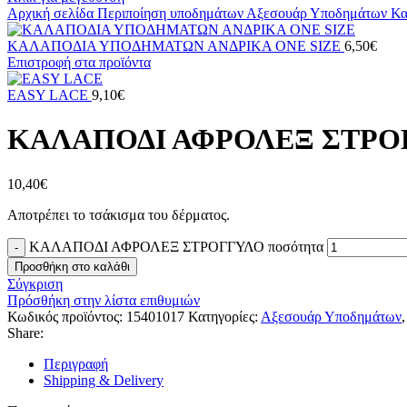
Αρχική σελίδα
Περιποίηση υποδημάτων
Αξεσουάρ Υποδημάτων
Κα
ΚΑΛΑΠΟΔΙΑ ΥΠΟΔΗΜΑΤΩΝ ΑΝΔΡΙΚΑ ONE SIZE
6,50
€
Επιστροφή στα προϊόντα
EASY LACE
9,10
€
ΚΑΛΑΠΟΔΙ ΑΦΡΟΛΕΞ ΣΤΡΟ
10,40
€
Αποτρέπει το τσάκισμα του δέρματος.
ΚΑΛΑΠΟΔΙ ΑΦΡΟΛΕΞ ΣΤΡΟΓΓΥΛΟ ποσότητα
Προσθήκη στο καλάθι
Σύγκριση
Πρόσθήκη στην λίστα επιθυμιών
Κωδικός προϊόντος:
15401017
Κατηγορίες:
Αξεσουάρ Υποδημάτων
,
Share:
Περιγραφή
Shipping & Delivery