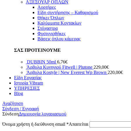
ΑΞΕΣΟΥΑΡ ΟΠΛΩΝ
Αορτήρες
Είδη συντήρησης – Καθαρισμού
Θήκες Όπλων
Καλύμματα Κοντακίων
Στόχαστρα
Φυσιγγιοθήκες
Βάσεις όπλου κάμερας
ΣΑΣ ΠΡΟΤΕΙΝΟΥΜΕ
DUBBIN 50ml
6,76
€
Άρβυλα Κυνηγιού Fitwell | Plutone
229,00
€
Άρβυλα Kostyle | New Everest Wp Brown
220,00
€
Είδη Εργασίας
Ιστορία Vibram
ΥΠΗΡΕΣΙΕΣ
Blog
Αναζήτηση
Σύνδεση / Εγγραφή
Σύνδεση
Δημιουργία λογαριασμού
Όνομα χρήστη ή διεύθυνση email
*
Απαιτείται