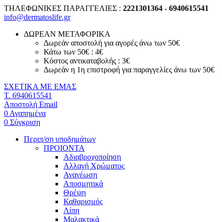
ΤΗΛΕΦΩΝΙΚΕΣ ΠΑΡΑΓΓΕΛΙΕΣ :
2221301364 - 6940615541
info@dermatoslife.gr
ΔΩΡΕΑΝ ΜΕΤΑΦΟΡΙΚΑ
Δωρεάν αποστολή για αγορές άνω των 50€
Κάτω των 50€ : 4€
Κόστος αντικαταβολής : 3€
Δωρεάν η 1η επιστροφή για παραγγελίες άνω των 50€
ΣΧΕΤΙΚΑ ΜΕ ΕΜΑΣ
T. 6940615541
Αποστολή Email
0
Αγαπημένα
0
Σύγκριση
Περιπ/ση υποδημάτων
ΠΡΟΙΟΝΤΑ
Αδιαβροχοποίηση
Αλλαγή Χρώματος
Ανανέωση
Αποσμητικά
Θρέψη
Καθαρισμός
Λίπη
Μαλακτικά