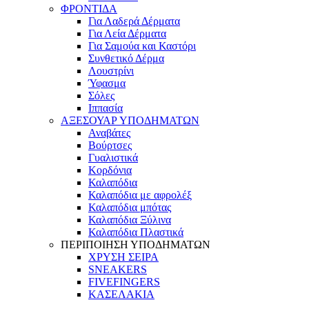
ΦΡΟΝΤΙΔΑ
Για Λαδερά Δέρματα
Για Λεία Δέρματα
Για Σαμούα και Καστόρι
Συνθετικό Δέρμα
Λουστρίνι
Ύφασμα
Σόλες
Ιππασία
ΑΞΕΣΟΥΑΡ ΥΠΟΔΗΜΑΤΩΝ
Αναβάτες
Βούρτσες
Γυαλιστικά
Κορδόνια
Καλαπόδια
Καλαπόδια με αφρολέξ
Καλαπόδια μπότας
Καλαπόδια Ξύλινα
Καλαπόδια Πλαστικά
ΠΕΡΙΠΟΙΗΣΗ ΥΠΟΔΗΜΑΤΩΝ
ΧΡΥΣΗ ΣΕΙΡΑ
SNEAKERS
FIVEFINGERS
ΚΑΣΕΛΑΚΙΑ