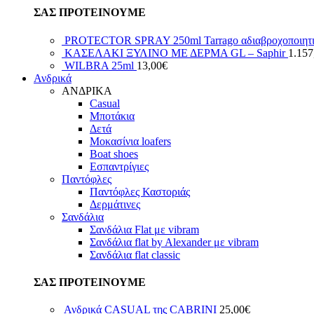
ΣΑΣ ΠΡΟΤΕΙΝΟΥΜΕ
PROTECTOR SPRAY 250ml Tarrago αδιαβροχοποιητ
ΚΑΣΕΛΑΚΙ ΞΥΛΙΝΟ ΜΕ ΔΕΡΜΑ GL – Saphir
1.157
WILBRA 25ml
13,00
€
Ανδρικά
ΑΝΔΡΙΚΑ
Casual
Μποτάκια
Δετά
Μοκασίνια loafers
Boat shoes
Εσπαντρίγιες
Παντόφλες
Παντόφλες Καστοριάς
Δερμάτινες
Σανδάλια
Σανδάλια Flat με vibram
Σανδάλια flat by Alexander με vibram
Σανδάλια flat classic
ΣΑΣ ΠΡΟΤΕΙΝΟΥΜΕ
Ανδρικά CASUAL της CABRINI
25,00
€