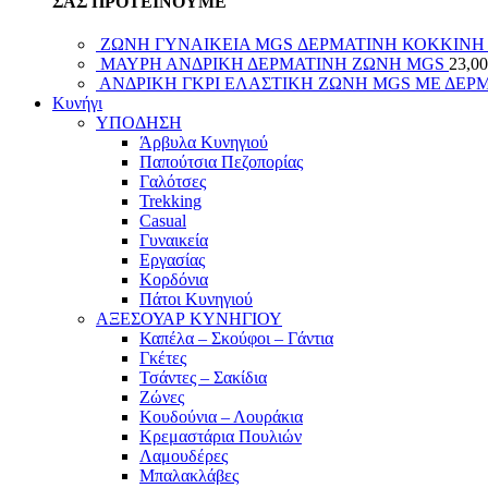
ΣΑΣ ΠΡΟΤΕΙΝΟΥΜΕ
ΖΩΝΗ ΓΥΝΑΙΚΕΙΑ MGS ΔΕΡΜΑΤΙΝΗ ΚΟΚΚΙΝ
ΜΑΥΡΗ ΑΝΔΡΙΚΗ ΔΕΡΜΑΤΙΝΗ ΖΩΝΗ MGS
23,00
ΑΝΔΡΙΚΗ ΓΚΡΙ ΕΛΑΣΤΙΚΗ ΖΩΝΗ MGS ΜΕ ΔΕΡ
Κυνήγι
ΥΠΟΔΗΣΗ
Άρβυλα Κυνηγιού
Παπούτσια Πεζοπορίας
Γαλότσες
Trekking
Casual
Γυναικεία
Εργασίας
Κορδόνια
Πάτοι Κυνηγιού
ΑΞΕΣΟΥΑΡ ΚΥΝΗΓΙΟΥ
Καπέλα – Σκούφοι – Γάντια
Γκέτες
Τσάντες – Σακίδια
Ζώνες
Κουδούνια – Λουράκια
Κρεμαστάρια Πουλιών
Λαμουδέρες
Μπαλακλάβες