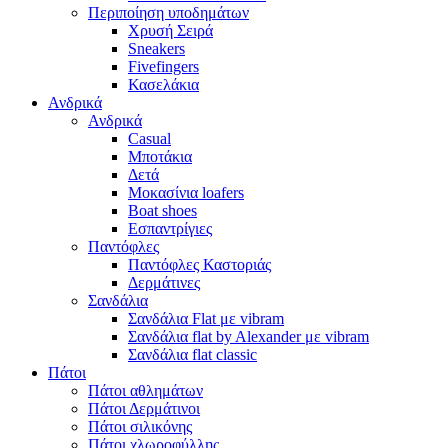
Περιποίηση υποδημάτων
Χρυσή Σειρά
Sneakers
Fivefingers
Κασελάκια
Ανδρικά
Ανδρικά
Casual
Μποτάκια
Δετά
Μοκασίνια loafers
Boat shoes
Εσπαντρίγιες
Παντόφλες
Παντόφλες Καστοριάς
Δερμάτινες
Σανδάλια
Σανδάλια Flat με vibram
Σανδάλια flat by Alexander με vibram
Σανδάλια flat classic
Πάτοι
Πάτοι αθλημάτων
Πάτοι Δερμάτινοι
Πάτοι σιλικόνης
Πάτοι χλωροφύλλης