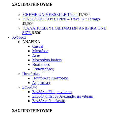
ΣΑΣ ΠΡΟΤΕΙΝΟΥΜΕ
CREME UNIVERSELLE 150ml
11,70
€
ΚΑΣΕΛΑΚΙ ΛΟΥΣΤΡΙΝΙ – Travel Kit Tarrago
45,50
€
ΚΑΛΑΠΟΔΙΑ ΥΠΟΔΗΜΑΤΩΝ ΑΝΔΡΙΚΑ ONE
SIZE
6,50
€
Ανδρικά
ΑΝΔΡΙΚΑ
Casual
Μποτάκια
Δετά
Μοκασίνια loafers
Boat shoes
Εσπαντρίγιες
Παντόφλες
Παντόφλες Καστοριάς
Δερμάτινες
Σανδάλια
Σανδάλια Flat με vibram
Σανδάλια flat by Alexander με vibram
Σανδάλια flat classic
ΣΑΣ ΠΡΟΤΕΙΝΟΥΜΕ