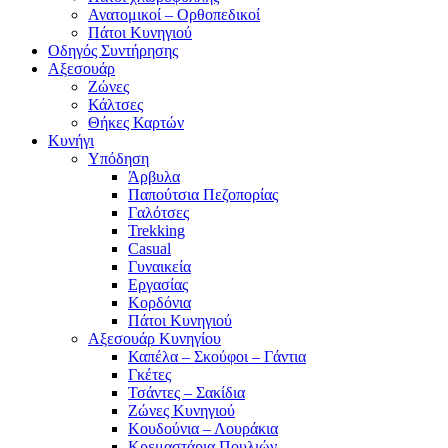
Ανατομικοί – Ορθοπεδικοί
Πάτοι Κυνηγιού
Οδηγός Συντήρησης
Αξεσουάρ
Ζώνες
Κάλτσες
Θήκες Καρτών
Κυνήγι
Υπόδηση
Άρβυλα
Παπούτσια Πεζοπορίας
Γαλότσες
Trekking
Casual
Γυναικεία
Εργασίας
Κορδόνια
Πάτοι Κυνηγιού
Αξεσουάρ Κυνηγίου
Καπέλα – Σκούφοι – Γάντια
Γκέτες
Τσάντες – Σακίδια
Ζώνες Κυνηγιού
Κουδούνια – Λουράκια
Κρεμαστάρια Πουλιών