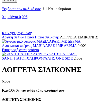
Σύνδεση
Ξεχάσατε τον κωδικό σας;
Να με θυμάσαι
0
προϊόντα
0,00
€
Κλικ για μεγέθυνση
Αρχική σελίδα
Πάτοι
Πάτοι σιλικόνης
ΛΟΓΓΕΤΑ ΣΙΛΙΚΟΝΗΣ
Ανυψωτικό φτέρνας ΜΑΞΙΛΑΡΑΚΙ ΜΕ ΔΕΡΜΑ
9,00
€
Επιστροφή στα προϊόντα
SANIT ΠΑΤΟΙ ΧΛΩΡΟΦΥΛΛΗΣ ΟΝΕ SIZE
2,50
€
ΛΟΓΓΕΤΑ ΣΙΛΙΚΟΝΗΣ
6,00
€
Κατάλληλη για κάθε τύπο υποδημάτων.
ΛΟΓΓΕΤΑ ΣΙΛΙΚΟΝΗΣ