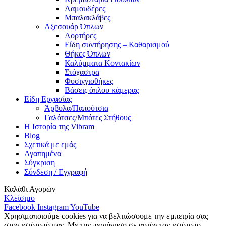
Λαμουδέρες
Μπαλακλάβες
Αξεσουάρ Όπλων
Αορτήρες
Είδη συντήρησης – Καθαρισμού
Θήκες Όπλων
Καλύμματα Κοντακίων
Στόχαστρα
Φυσιγγιοθήκες
Βάσεις όπλου κάμερας
Είδη Εργασίας
Άρβυλα/Παπούτσια
Γαλότσες/Μπότες Στήθους
Η Ιστορία της Vibram
Blog
Σχετικά με εμάς
Αγαπημένα
Σύγκριση
Σύνδεση / Εγγραφή
Καλάθι Αγορών
Κλείσιμο
Facebook
Instagram
YouTube
Χρησιμοποιούμε cookies για να βελτιώσουμε την εμπειρία σας
στον ιστότοπό μας. Με την περιήγηση σε αυτόν τον ιστότοπο,