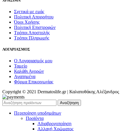
ΧΡΗΣΙΜΑ
Σχετικά με εμάς
Πολιτική Απορρήτου
Όροι Χρήσης
Πολιτική Επιστροφών
Τρόποι Αποστολής
Τρόποι Πληρωμής
ΛΟΓΑΡΙΑΣΜΟΣ
Ο Λογαριασμός μου
Ταμείο
Καλάθι Αγορών
Αγαπημένα
Φόρμα Επικοινωνίας
Copyright © 2021 Dermatoslife.gr | Καλαποθάκης Αλέξανδρος
Αναζήτηση
Περιποίηση υποδημάτων
Προϊόντα
Αδιαβροχοποίηση
Αλλαγή Χρώματος