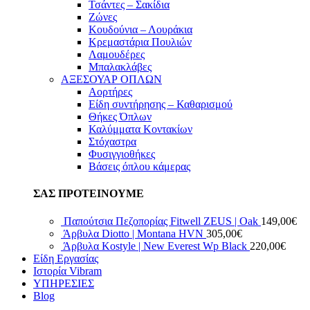
Τσάντες – Σακίδια
Ζώνες
Κουδούνια – Λουράκια
Κρεμαστάρια Πουλιών
Λαμουδέρες
Μπαλακλάβες
ΑΞΕΣΟΥΑΡ ΟΠΛΩΝ
Αορτήρες
Είδη συντήρησης – Καθαρισμού
Θήκες Όπλων
Καλύμματα Κοντακίων
Στόχαστρα
Φυσιγγιοθήκες
Βάσεις όπλου κάμερας
ΣΑΣ ΠΡΟΤΕΙΝΟΥΜΕ
Παπούτσια Πεζοπορίας Fitwell ZEUS | Oak
149,00
€
Άρβυλα Diotto | Montana HVN
305,00
€
Άρβυλα Kostyle | New Everest Wp Black
220,00
€
Είδη Εργασίας
Ιστορία Vibram
ΥΠΗΡΕΣΙΕΣ
Blog