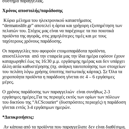
σύστημα παραγγελίας.
Χρόνος αποστολής/παράδοσης
Κύριο μέλημα του ηλεκτρονικού καταστήματος
“dermatoslife.gr” αποτελεί η άρτια και γρήγορη εξυπηρέτηση των
πελατών του. Στόχος μας είναι να παρέχουμε τα πιο ποιοτικά
προϊόντα της αγοράς, στις χαμηλότερες τιμές και με τους
ταχύτερους χρόνους παράδοσης.
Οι παραγγελίες που αφορούν ετοιμοπαράδοτα προϊόντα,
αποστέλλονται από την εταιρεία μας την ίδια ημέρα εφόσον έχουν
καταχωρηθεί έως τις 16:30 μ.μ. εργάσιμης ημέρας και δεν υπάρχει
άλλη αιτία καθυστέρησης (πχ. ανάγκη ταυτοποίησης των στοιχείων
του πελάτη λόγω χρήσης ύποπτης πιστωτικής κάρτας). Σε Όλα τα
χειροποίητα προϊόντα η παράδοση γίνεται σε 4 – 6 εργάσιμες
μέρες.
Ο χρόνος παράδοσης των παραγγελιών είναι συνήθως 2-3
εργάσιμες ημέρες.Για τις περιοχές εκτός των ορίων των πόλεων
του δικτύου της “ACScourier“ (δυσπρόσιτες περιοχές) η παράδοση
γίνεται εντός 3-4 εργάσιμων ημερών.
*Διευκρινήσεις:
Αν κάποια από τα προϊόντα που παραγγείλατε δεν είναι διαθέσιμα,