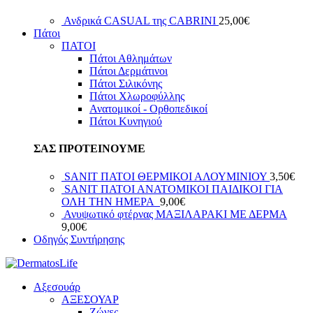
Ανδρικά CASUAL της CABRINI
25,00
€
Πάτοι
ΠΑΤΟΙ
Πάτοι Αθλημάτων
Πάτοι Δερμάτινοι
Πάτοι Σιλικόνης
Πάτοι Χλωροφύλλης
Ανατομικοί - Ορθοπεδικοί
Πάτοι Κυνηγιού
ΣΑΣ ΠΡΟΤΕΙΝΟΥΜΕ
SANIT ΠΑΤΟΙ ΘΕΡΜΙΚΟΙ ΑΛΟΥΜΙΝΙΟΥ
3,50
€
SANIT ΠΑΤΟΙ ΑΝΑΤΟΜΙΚΟΙ ΠΑΙΔΙΚΟΙ ΓΙΑ
ΟΛΗ ΤΗΝ ΗΜΕΡΑ
9,00
€
Ανυψωτικό φτέρνας ΜΑΞΙΛΑΡΑΚΙ ΜΕ ΔΕΡΜΑ
9,00
€
Οδηγός Συντήρησης
Αξεσουάρ
ΑΞΕΣΟΥΑΡ
Ζώνες