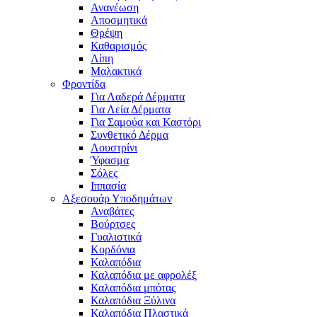
Ανανέωση
Αποσμητικά
Θρέψη
Καθαρισμός
Λίπη
Μαλακτικά
Φροντίδα
Για Λαδερά Δέρματα
Για Λεία Δέρματα
Για Σαμούα και Καστόρι
Συνθετικό Δέρμα
Λουστρίνι
Ύφασμα
Σόλες
Ιππασία
Αξεσουάρ Υποδημάτων
Αναβάτες
Βούρτσες
Γυαλιστικά
Κορδόνια
Καλαπόδια
Καλαπόδια με αφρολέξ
Καλαπόδια μπότας
Καλαπόδια Ξύλινα
Καλαπόδια Πλαστικά