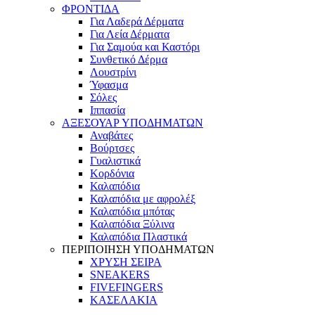
ΦΡΟΝΤΙΔΑ
Για Λαδερά Δέρματα
Για Λεία Δέρματα
Για Σαμούα και Καστόρι
Συνθετικό Δέρμα
Λουστρίνι
Ύφασμα
Σόλες
Ιππασία
ΑΞΕΣΟΥΑΡ ΥΠΟΔΗΜΑΤΩΝ
Αναβάτες
Βούρτσες
Γυαλιστικά
Κορδόνια
Καλαπόδια
Καλαπόδια με αφρολέξ
Καλαπόδια μπότας
Καλαπόδια Ξύλινα
Καλαπόδια Πλαστικά
ΠΕΡΙΠΟΙΗΣΗ ΥΠΟΔΗΜΑΤΩΝ
ΧΡΥΣΗ ΣΕΙΡΑ
SNEAKERS
FIVEFINGERS
ΚΑΣΕΛΑΚΙΑ