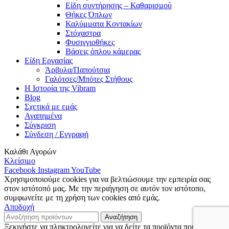
Είδη συντήρησης – Καθαρισμού
Θήκες Όπλων
Καλύμματα Κοντακίων
Στόχαστρα
Φυσιγγιοθήκες
Βάσεις όπλου κάμερας
Είδη Εργασίας
Άρβυλα/Παπούτσια
Γαλότσες/Μπότες Στήθους
Η Ιστορία της Vibram
Blog
Σχετικά με εμάς
Αγαπημένα
Σύγκριση
Σύνδεση / Εγγραφή
Καλάθι Αγορών
Κλείσιμο
Facebook
Instagram
YouTube
Χρησιμοποιούμε cookies για να βελτιώσουμε την εμπειρία σας
στον ιστότοπό μας. Με την περιήγηση σε αυτόν τον ιστότοπο,
συμφωνείτε με τη χρήση των cookies από εμάς.
Αποδοχή
Αναζήτηση
Ξεκινήστε να πληκτρολογείτε για να δείτε τα προϊόντα που