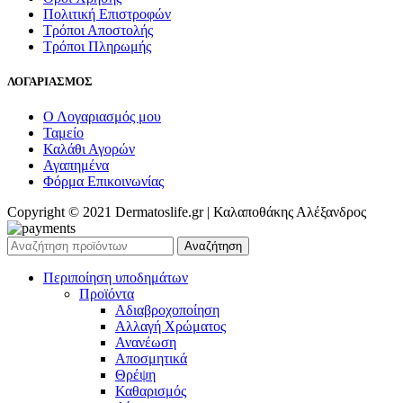
Πολιτική Επιστροφών
Τρόποι Αποστολής
Τρόποι Πληρωμής
ΛΟΓΑΡΙΑΣΜΟΣ
Ο Λογαριασμός μου
Ταμείο
Καλάθι Αγορών
Αγαπημένα
Φόρμα Επικοινωνίας
Copyright © 2021 Dermatoslife.gr | Καλαποθάκης Αλέξανδρος
Αναζήτηση
Περιποίηση υποδημάτων
Προϊόντα
Αδιαβροχοποίηση
Αλλαγή Χρώματος
Ανανέωση
Αποσμητικά
Θρέψη
Καθαρισμός