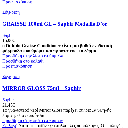
Προεπισκόπηση
Σύγκριση
GRAISSE 100ml GL – Saphir Medaille D’or
Saphir
16,90
€
ο Dubbin Graisse Conditioner είναι μια βαθιά ενυδατική
φόρμουλα που θρέφει και προστατεύει το δέρμα
Πρόσθήκη στην λίστα επιθυμιών
Προσθήκη στο καλάθι
Προεπισκόπηση
Σύγκριση
MIRROR GLOSS 75ml – Saphir
Saphir
21,45
€
Το γυαλιστερό κερί Mirror Gloss παρέχει φινίρισμα υψηλής
λάμψης στα παπούτσια.
Πρόσθήκη στην λίστα επιθυμιών
Επιλογή
Αυτό το προϊόν έχει πολλαπλές παραλλαγές. Οι επιλογές