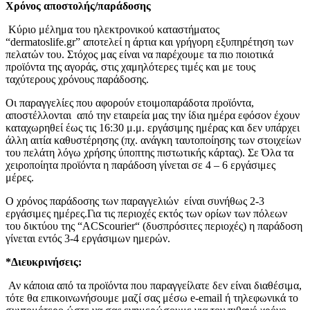
Χρόνος αποστολής/παράδοσης
Κύριο μέλημα του ηλεκτρονικού καταστήματος
“dermatoslife.gr” αποτελεί η άρτια και γρήγορη εξυπηρέτηση των
πελατών του. Στόχος μας είναι να παρέχουμε τα πιο ποιοτικά
προϊόντα της αγοράς, στις χαμηλότερες τιμές και με τους
ταχύτερους χρόνους παράδοσης.
Οι παραγγελίες που αφορούν ετοιμοπαράδοτα προϊόντα,
αποστέλλονται από την εταιρεία μας την ίδια ημέρα εφόσον έχουν
καταχωρηθεί έως τις 16:30 μ.μ. εργάσιμης ημέρας και δεν υπάρχει
άλλη αιτία καθυστέρησης (πχ. ανάγκη ταυτοποίησης των στοιχείων
του πελάτη λόγω χρήσης ύποπτης πιστωτικής κάρτας). Σε Όλα τα
χειροποίητα προϊόντα η παράδοση γίνεται σε 4 – 6 εργάσιμες
μέρες.
Ο χρόνος παράδοσης των παραγγελιών είναι συνήθως 2-3
εργάσιμες ημέρες.Για τις περιοχές εκτός των ορίων των πόλεων
του δικτύου της “ACScourier“ (δυσπρόσιτες περιοχές) η παράδοση
γίνεται εντός 3-4 εργάσιμων ημερών.
*Διευκρινήσεις:
Αν κάποια από τα προϊόντα που παραγγείλατε δεν είναι διαθέσιμα,
τότε θα επικοινωνήσουμε μαζί σας μέσω e-email ή τηλεφωνικά το