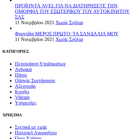
ΠΡΟΪΟΝΤΑ AVEL ΓΙΑ ΝΑ ΔΙΑΤΗΡΗΣΕΤΕ ΤΗΝ
ΟΜΟΡΦΙΑ ΤΟΥ ΕΣΩΤΕΡΙΚΟΥ ΤΟΥ ΑΥΤΟΚΙΝΗΤΟΥ
ΣΑΣ
11 Νοεμβρίου 2021
Χωρίς Σχόλια
Φροντίδα ΜΕΡΟΣ ΠΡΩΤΟ: ΤΑ ΣΑΝΔΑΛΙΑ ΜΟΥ
11 Νοεμβρίου 2021
Χωρίς Σχόλια
ΚΑΤΗΓΟΡΙΕΣ
Περιποίηση Υποδημάτων
Ανδρικά
Πάτοι
Οδηγός Συντήρησης
Αξεσουάρ
Κυνήγι
Vibram
Υπηρεσίες
ΧΡΗΣΙΜΑ
Σχετικά με εμάς
Πολιτική Απορρήτου
Όροι Χρήσης