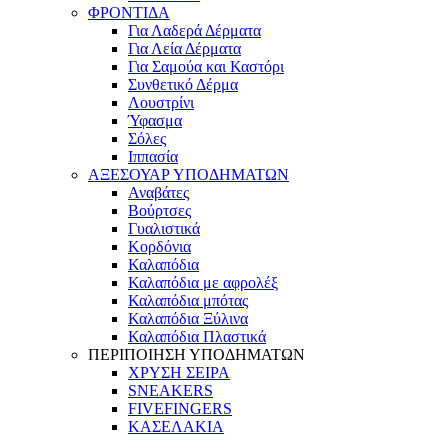
ΦΡΟΝΤΙΔΑ
Για Λαδερά Δέρματα
Για Λεία Δέρματα
Για Σαμούα και Καστόρι
Συνθετικό Δέρμα
Λουστρίνι
Ύφασμα
Σόλες
Ιππασία
ΑΞΕΣΟΥΑΡ ΥΠΟΔΗΜΑΤΩΝ
Αναβάτες
Βούρτσες
Γυαλιστικά
Κορδόνια
Καλαπόδια
Καλαπόδια με αφρολέξ
Καλαπόδια μπότας
Καλαπόδια Ξύλινα
Καλαπόδια Πλαστικά
ΠΕΡΙΠΟΙΗΣΗ ΥΠΟΔΗΜΑΤΩΝ
ΧΡΥΣΗ ΣΕΙΡΑ
SNEAKERS
FIVEFINGERS
ΚΑΣΕΛΑΚΙΑ