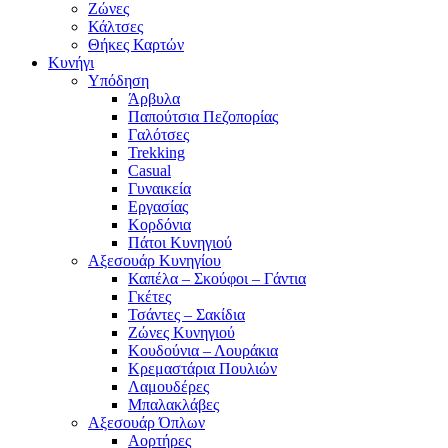
Ζώνες
Κάλτσες
Θήκες Καρτών
Κυνήγι
Υπόδηση
Άρβυλα
Παπούτσια Πεζοπορίας
Γαλότσες
Trekking
Casual
Γυναικεία
Εργασίας
Κορδόνια
Πάτοι Κυνηγιού
Αξεσουάρ Κυνηγίου
Καπέλα – Σκούφοι – Γάντια
Γκέτες
Τσάντες – Σακίδια
Ζώνες Κυνηγιού
Κουδούνια – Λουράκια
Κρεμαστάρια Πουλιών
Λαμουδέρες
Μπαλακλάβες
Αξεσουάρ Όπλων
Αορτήρες