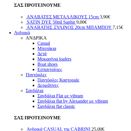
ΣΑΣ ΠΡΟΤΕΙΝΟΥΜΕ
ΑΝΑΒΑΤΕΣ ΜΕΤΑΛΛΙΚΟΥΣ 15cm
3,90
€
SATIN DYE 50ml Saphir
9,00
€
ΑΝΑΒΑΤΗΣ ΞΥΛΙΝΟΣ 20cm ΜΠΑΜΠΟΥ
7,15
€
Ανδρικά
ΑΝΔΡΙΚΑ
Casual
Μποτάκια
Δετά
Μοκασίνια loafers
Boat shoes
Εσπαντρίγιες
Παντόφλες
Παντόφλες Καστοριάς
Δερμάτινες
Σανδάλια
Σανδάλια Flat με vibram
Σανδάλια flat by Alexander με vibram
Σανδάλια flat classic
ΣΑΣ ΠΡΟΤΕΙΝΟΥΜΕ
Ανδρικά CASUAL της CABRINI
25,00
€