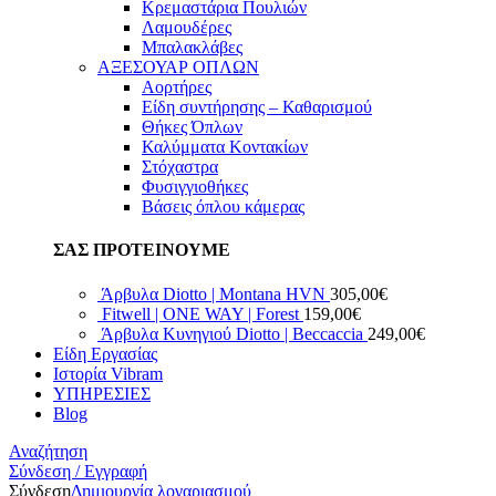
Κρεμαστάρια Πουλιών
Λαμουδέρες
Μπαλακλάβες
ΑΞΕΣΟΥΑΡ ΟΠΛΩΝ
Αορτήρες
Είδη συντήρησης – Καθαρισμού
Θήκες Όπλων
Καλύμματα Κοντακίων
Στόχαστρα
Φυσιγγιοθήκες
Βάσεις όπλου κάμερας
ΣΑΣ ΠΡΟΤΕΙΝΟΥΜΕ
Άρβυλα Diotto | Montana HVN
305,00
€
Fitwell | ONE WAY | Forest
159,00
€
Άρβυλα Κυνηγιού Diotto | Beccaccia
249,00
€
Είδη Εργασίας
Ιστορία Vibram
ΥΠΗΡΕΣΙΕΣ
Blog
Αναζήτηση
Σύνδεση / Εγγραφή
Σύνδεση
Δημιουργία λογαριασμού