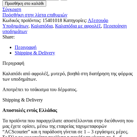
Προσθήκη στο καλάθι
Σύγκριση
Πρόσθήκη στην λίστα επιθυμιών
Κωδικός προϊόντος:
15401018
Κατηγορίες:
Αξεσουάρ
Υποδημάτων
,
Καλαπόδια
,
Καλαπόδια με αφρολέξ
,
Περιποίηση
υποδημάτων
Share:
Περιγραφή
Shipping & Delivery
Περιγραφή
Καλαπόδι από αφρολέξ, μυτερό, βοηθά στη διατήρηση της φόρμας
των υποδημάτων.
Αποτρέπει το τσάκισμα του δέρματος.
Shipping & Delivery
Αποστολές εντός Ελλάδας
Τα προϊόντα που παραγγείλατε αποστέλλονται στην διεύθυνση που
μας έχετε ορίσει, μέσω της εταιρείας ταχυμεταφορών
“ACScourier” και η παράδοση γίνεται σε 1 – 3 εργάσιμες μέρες.