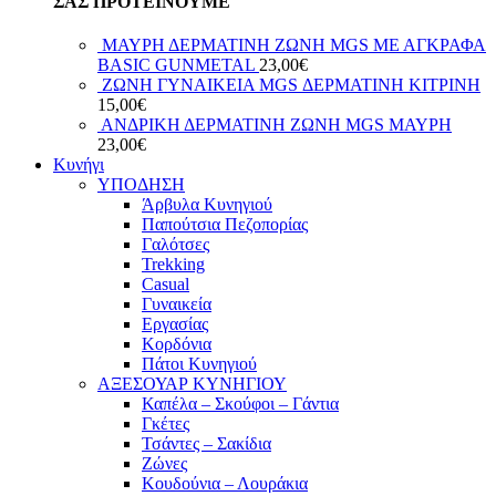
ΣΑΣ ΠΡΟΤΕΙΝΟΥΜΕ
ΜΑΥΡΗ ΔΕΡΜΑΤΙΝΗ ΖΩΝΗ MGS ΜΕ ΑΓΚΡΑΦΑ
BASIC GUNMETAL
23,00
€
ΖΩΝΗ ΓΥΝΑΙΚΕΙΑ MGS ΔΕΡΜΑΤΙΝΗ ΚΙΤΡΙΝΗ
15,00
€
ΑΝΔΡΙΚΗ ΔΕΡΜΑΤΙΝΗ ΖΩΝΗ MGS ΜΑΥΡΗ
23,00
€
Κυνήγι
ΥΠΟΔΗΣΗ
Άρβυλα Κυνηγιού
Παπούτσια Πεζοπορίας
Γαλότσες
Trekking
Casual
Γυναικεία
Εργασίας
Κορδόνια
Πάτοι Κυνηγιού
ΑΞΕΣΟΥΑΡ ΚΥΝΗΓΙΟΥ
Καπέλα – Σκούφοι – Γάντια
Γκέτες
Τσάντες – Σακίδια
Ζώνες
Κουδούνια – Λουράκια