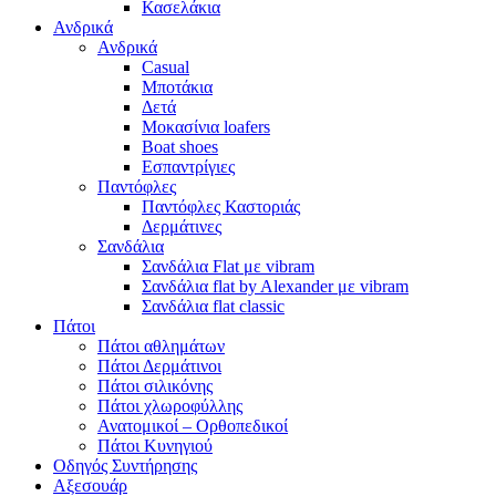
Κασελάκια
Ανδρικά
Ανδρικά
Casual
Μποτάκια
Δετά
Μοκασίνια loafers
Boat shoes
Εσπαντρίγιες
Παντόφλες
Παντόφλες Καστοριάς
Δερμάτινες
Σανδάλια
Σανδάλια Flat με vibram
Σανδάλια flat by Alexander με vibram
Σανδάλια flat classic
Πάτοι
Πάτοι αθλημάτων
Πάτοι Δερμάτινοι
Πάτοι σιλικόνης
Πάτοι χλωροφύλλης
Ανατομικοί – Ορθοπεδικοί
Πάτοι Κυνηγιού
Οδηγός Συντήρησης
Αξεσουάρ