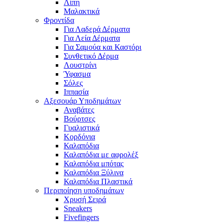
Λίπη
Μαλακτικά
Φροντίδα
Για Λαδερά Δέρματα
Για Λεία Δέρματα
Για Σαμούα και Καστόρι
Συνθετικό Δέρμα
Λουστρίνι
Ύφασμα
Σόλες
Ιππασία
Αξεσουάρ Υποδημάτων
Αναβάτες
Βούρτσες
Γυαλιστικά
Κορδόνια
Καλαπόδια
Καλαπόδια με αφρολέξ
Καλαπόδια μπότας
Καλαπόδια Ξύλινα
Καλαπόδια Πλαστικά
Περιποίηση υποδημάτων
Χρυσή Σειρά
Sneakers
Fivefingers