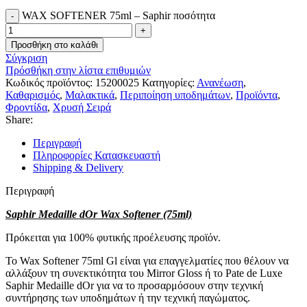
WAX SOFTENER 75ml – Saphir ποσότητα
Προσθήκη στο καλάθι
Σύγκριση
Πρόσθήκη στην λίστα επιθυμιών
Κωδικός προϊόντος:
15200025
Κατηγορίες:
Ανανέωση
,
Καθαρισμός
,
Μαλακτικά
,
Περιποίηση υποδημάτων
,
Προϊόντα
,
Φροντίδα
,
Χρυσή Σειρά
Share:
Περιγραφή
Πληροφορίες Κατασκευαστή
Shipping & Delivery
Περιγραφή
Saphir Medaille dOr Wax Softener (75ml)
Πρόκειται για 100% φυτικής προέλευσης προϊόν.
Το Wax Softener 75ml Gl είναι για επαγγελματίες που θέλουν να
αλλάξουν τη συνεκτικότητα του Mirror Gloss ή το Pate de Luxe
Saphir Medaille dOr για να το προσαρμόσουν στην τεχνική
συντήρησης των υποδημάτων ή την τεχνική παγώματος.