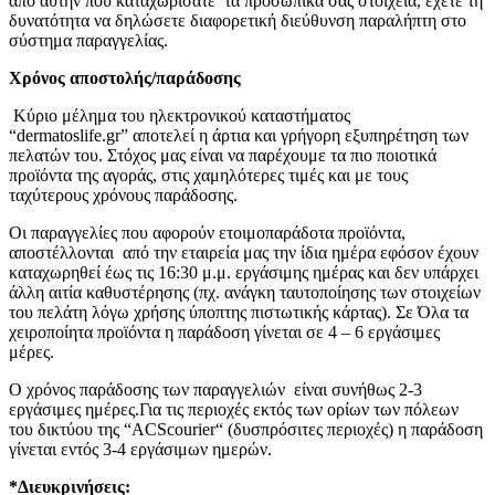
από αυτήν που καταχωρίσατε τα προσωπικά σας στοιχεία, έχετε τη
δυνατότητα να δηλώσετε διαφορετική διεύθυνση παραλήπτη στο
σύστημα παραγγελίας.
Χρόνος αποστολής/παράδοσης
Κύριο μέλημα του ηλεκτρονικού καταστήματος
“dermatoslife.gr” αποτελεί η άρτια και γρήγορη εξυπηρέτηση των
πελατών του. Στόχος μας είναι να παρέχουμε τα πιο ποιοτικά
προϊόντα της αγοράς, στις χαμηλότερες τιμές και με τους
ταχύτερους χρόνους παράδοσης.
Οι παραγγελίες που αφορούν ετοιμοπαράδοτα προϊόντα,
αποστέλλονται από την εταιρεία μας την ίδια ημέρα εφόσον έχουν
καταχωρηθεί έως τις 16:30 μ.μ. εργάσιμης ημέρας και δεν υπάρχει
άλλη αιτία καθυστέρησης (πχ. ανάγκη ταυτοποίησης των στοιχείων
του πελάτη λόγω χρήσης ύποπτης πιστωτικής κάρτας). Σε Όλα τα
χειροποίητα προϊόντα η παράδοση γίνεται σε 4 – 6 εργάσιμες
μέρες.
Ο χρόνος παράδοσης των παραγγελιών είναι συνήθως 2-3
εργάσιμες ημέρες.Για τις περιοχές εκτός των ορίων των πόλεων
του δικτύου της “ACScourier“ (δυσπρόσιτες περιοχές) η παράδοση
γίνεται εντός 3-4 εργάσιμων ημερών.
*Διευκρινήσεις: