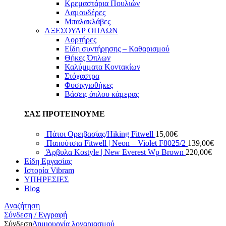
Κρεμαστάρια Πουλιών
Λαμουδέρες
Μπαλακλάβες
ΑΞΕΣΟΥΑΡ ΟΠΛΩΝ
Αορτήρες
Είδη συντήρησης – Καθαρισμού
Θήκες Όπλων
Καλύμματα Κοντακίων
Στόχαστρα
Φυσιγγιοθήκες
Βάσεις όπλου κάμερας
ΣΑΣ ΠΡΟΤΕΙΝΟΥΜΕ
Πάτοι Ορειβασίας/Hiking Fitwell
15,00
€
Παπούτσια Fitwell | Neon – Violet F8025/2
139,00
€
Άρβυλα Kostyle | New Everest Wp Brown
220,00
€
Είδη Εργασίας
Ιστορία Vibram
ΥΠΗΡΕΣΙΕΣ
Blog
Αναζήτηση
Σύνδεση / Εγγραφή
Σύνδεση
Δημιουργία λογαριασμού