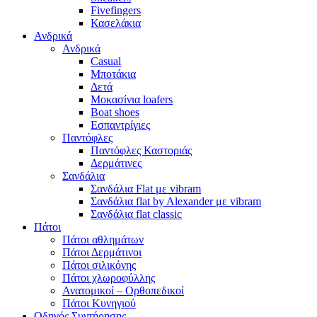
Fivefingers
Κασελάκια
Ανδρικά
Ανδρικά
Casual
Μποτάκια
Δετά
Μοκασίνια loafers
Boat shoes
Εσπαντρίγιες
Παντόφλες
Παντόφλες Καστοριάς
Δερμάτινες
Σανδάλια
Σανδάλια Flat με vibram
Σανδάλια flat by Alexander με vibram
Σανδάλια flat classic
Πάτοι
Πάτοι αθλημάτων
Πάτοι Δερμάτινοι
Πάτοι σιλικόνης
Πάτοι χλωροφύλλης
Ανατομικοί – Ορθοπεδικοί
Πάτοι Κυνηγιού
Οδηγός Συντήρησης