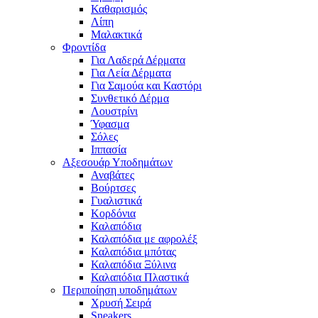
Καθαρισμός
Λίπη
Μαλακτικά
Φροντίδα
Για Λαδερά Δέρματα
Για Λεία Δέρματα
Για Σαμούα και Καστόρι
Συνθετικό Δέρμα
Λουστρίνι
Ύφασμα
Σόλες
Ιππασία
Αξεσουάρ Υποδημάτων
Αναβάτες
Βούρτσες
Γυαλιστικά
Κορδόνια
Καλαπόδια
Καλαπόδια με αφρολέξ
Καλαπόδια μπότας
Καλαπόδια Ξύλινα
Καλαπόδια Πλαστικά
Περιποίηση υποδημάτων
Χρυσή Σειρά
Sneakers