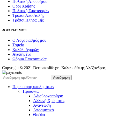
Πολιτική Απορρήτου
Όροι Χρήσης
Πολιτική Επιστροφών
Τρόποι Αποστολής
Τρόποι Πληρωμής
ΛΟΓΑΡΙΑΣΜΟΣ
Ο Λογαριασμός μου
Ταμείο
Καλάθι Αγορών
Αγαπημένα
Φόρμα Επικοινωνίας
Copyright © 2021 Dermatoslife.gr | Καλαποθάκης Αλέξανδρος
Αναζήτηση
Περιποίηση υποδημάτων
Προϊόντα
Αδιαβροχοποίηση
Αλλαγή Χρώματος
Ανανέωση
Αποσμητικά
Θρέψη