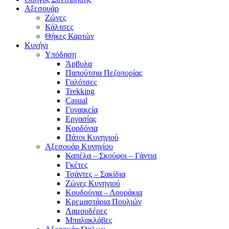
Αξεσουάρ
Ζώνες
Κάλτσες
Θήκες Καρτών
Κυνήγι
Υπόδηση
Άρβυλα
Παπούτσια Πεζοπορίας
Γαλότσες
Trekking
Casual
Γυναικεία
Εργασίας
Κορδόνια
Πάτοι Κυνηγιού
Αξεσουάρ Κυνηγίου
Καπέλα – Σκούφοι – Γάντια
Γκέτες
Τσάντες – Σακίδια
Ζώνες Κυνηγιού
Κουδούνια – Λουράκια
Κρεμαστάρια Πουλιών
Λαμουδέρες
Μπαλακλάβες