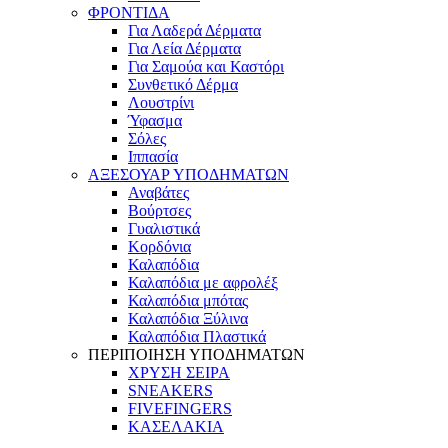
ΦΡΟΝΤΙΔΑ
Για Λαδερά Δέρματα
Για Λεία Δέρματα
Για Σαμούα και Καστόρι
Συνθετικό Δέρμα
Λουστρίνι
Ύφασμα
Σόλες
Ιππασία
ΑΞΕΣΟΥΑΡ ΥΠΟΔΗΜΑΤΩΝ
Αναβάτες
Βούρτσες
Γυαλιστικά
Κορδόνια
Καλαπόδια
Καλαπόδια με αφρολέξ
Καλαπόδια μπότας
Καλαπόδια Ξύλινα
Καλαπόδια Πλαστικά
ΠΕΡΙΠΟΙΗΣΗ ΥΠΟΔΗΜΑΤΩΝ
ΧΡΥΣΗ ΣΕΙΡΑ
SNEAKERS
FIVEFINGERS
ΚΑΣΕΛΑΚΙΑ