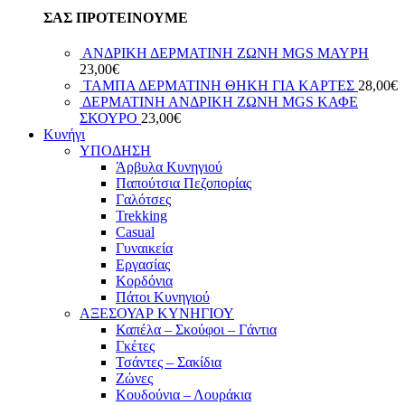
ΣΑΣ ΠΡΟΤΕΙΝΟΥΜΕ
ΑΝΔΡΙΚΗ ΔΕΡΜΑΤΙΝΗ ΖΩΝΗ MGS ΜΑΥΡΗ
23,00
€
ΤΑΜΠΑ ΔΕΡΜΑΤΙΝΗ ΘΗΚΗ ΓΙΑ ΚΑΡΤΕΣ
28,00
€
ΔΕΡΜΑΤΙΝΗ ΑΝΔΡΙΚΗ ΖΩΝΗ MGS ΚΑΦΕ
ΣΚΟΥΡΟ
23,00
€
Κυνήγι
ΥΠΟΔΗΣΗ
Άρβυλα Κυνηγιού
Παπούτσια Πεζοπορίας
Γαλότσες
Trekking
Casual
Γυναικεία
Εργασίας
Κορδόνια
Πάτοι Κυνηγιού
ΑΞΕΣΟΥΑΡ ΚΥΝΗΓΙΟΥ
Καπέλα – Σκούφοι – Γάντια
Γκέτες
Τσάντες – Σακίδια
Ζώνες
Κουδούνια – Λουράκια