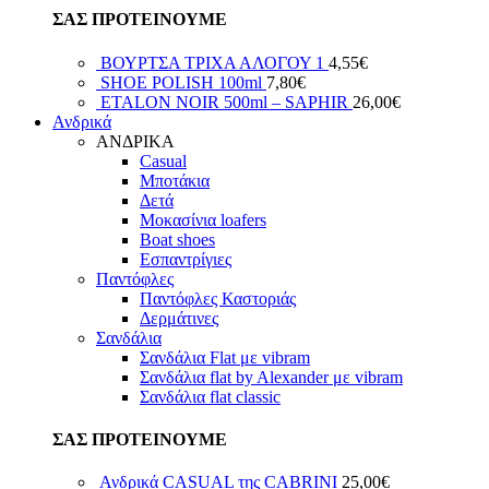
ΣΑΣ ΠΡΟΤΕΙΝΟΥΜΕ
ΒΟΥΡΤΣΑ ΤΡΙΧΑ ΑΛΟΓΟΥ 1
4,55
€
SHOE POLISH 100ml
7,80
€
ETALON NOIR 500ml – SAPHIR
26,00
€
Ανδρικά
ΑΝΔΡΙΚΑ
Casual
Μποτάκια
Δετά
Μοκασίνια loafers
Boat shoes
Εσπαντρίγιες
Παντόφλες
Παντόφλες Καστοριάς
Δερμάτινες
Σανδάλια
Σανδάλια Flat με vibram
Σανδάλια flat by Alexander με vibram
Σανδάλια flat classic
ΣΑΣ ΠΡΟΤΕΙΝΟΥΜΕ
Ανδρικά CASUAL της CABRINI
25,00
€