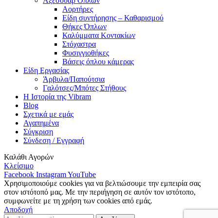
Αξεσουάρ Όπλων
Αορτήρες
Είδη συντήρησης – Καθαρισμού
Θήκες Όπλων
Καλύμματα Κοντακίων
Στόχαστρα
Φυσιγγιοθήκες
Βάσεις όπλου κάμερας
Είδη Εργασίας
Άρβυλα/Παπούτσια
Γαλότσες/Μπότες Στήθους
Η Ιστορία της Vibram
Blog
Σχετικά με εμάς
Αγαπημένα
Σύγκριση
Σύνδεση / Εγγραφή
Καλάθι Αγορών
Κλείσιμο
Facebook
Instagram
YouTube
Χρησιμοποιούμε cookies για να βελτιώσουμε την εμπειρία σας
στον ιστότοπό μας. Με την περιήγηση σε αυτόν τον ιστότοπο,
συμφωνείτε με τη χρήση των cookies από εμάς.
Αποδοχή