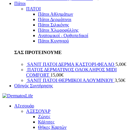
Πάτοι
ΠΑΤΟΙ
Πάτοι Αθλημάτων
Πάτοι Δερμάτινοι
Πάτοι Σιλικόνης
Πάτοι Χλωροφύλλης
Ανατομικοί - Ορθοπεδικοί
Πάτοι Κυνηγιού
ΣΑΣ ΠΡΟΤΕΙΝΟΥΜΕ
SANIT ΠΑΤΟΙ ΔΕΡΜΑ ΚΑΣΤΟΡΙ-ΦΕΛΛΟ
5,00
€
ΠΑΤΟΣ ΔΕΡΜΑΤΙΝΟΣ ΟΛΟΚΛΗΡΟΣ ΜIDI
COMFORT
15,00
€
SANIT ΠΑΤΟΙ ΘΕΡΜΙΚΟΙ ΑΛΟΥΜΙΝΙΟΥ
3,50
€
Οδηγός Συντήρησης
Αξεσουάρ
ΑΞΕΣΟΥΑΡ
Ζώνες
Κάλτσες
Θήκες Καρτών