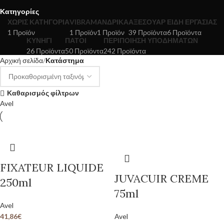
Κατηγορίες
ΧΩΡΊΣ ΚΑΤΗΓΟΡΊΑ
VIBRAM
ΑΝΔΡΙΚΆ
ΑΞΕΣΟΥΆΡ
ΕΊΔΗ ΕΡΓΑΣΊΑΣ
1 Προϊόν
1 Προϊόν
1 Προϊόν
39 Προϊόντα
6 Προϊόντα
ΚΥΝΉΓΙ
ΠΆΤΟΙ
ΠΕΡΙΠΟΊΗΣΗ ΥΠΟΔΗΜΆΤΩΝ
26 Προϊόντα
50 Προϊόντα
242 Προϊόντα
Αρχική σελίδα
Κατάστημα
Καθαρισμός φίλτρων
Avel
FIXATEUR LIQUIDE
JUVACUIR CREME
250ml
75ml
Avel
41,86
€
Avel