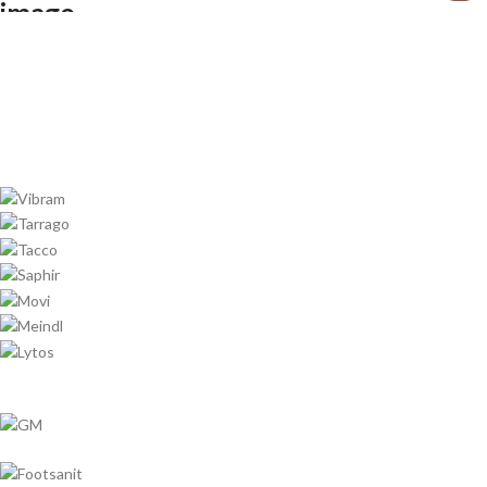
PELICAN-19
1
RED/RED BASE-11
1
WHITE-21
1