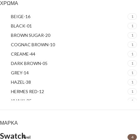
ΧΡΏΜΑ
BEIGE-16
1
BLACK-01
1
BROWN SUGAR-20
1
COGNAC BROWN-10
1
CREAME-44
1
DARK BROWN-05
1
GREY-14
1
HAZEL-38
1
HERMES RED-12
1
KHAKI-35
1
LIGHT BROWN-03
1
MEDIUM BROWN-37
1
ΜΆΡΚΑ
MEDIUM BROWN-39
1
Avel
4
NAVY BLUE-06
1