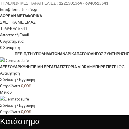
ΤΗΛΕΦΩΝΙΚΕΣ ΠΑΡΑΓΓΕΛΙΕΣ :
2221301364 - 6940615541
info@dermatoslife.gr
ΔΩΡΕΑΝ ΜΕΤΑΦΟΡΙΚΑ
ΣΧΕΤΙΚΑ ΜΕ ΕΜΑΣ
T. 6940615541
Αποστολή Email
0
Αγαπημένα
0
Σύγκριση
ΠΕΡΙΠ/ΣΗ ΥΠΟΔΗΜΆΤΩΝ
ΑΝΔΡΙΚΆ
ΠΆΤΟΙ
ΟΔΗΓΌΣ ΣΥΝΤΉΡΗΣΗΣ
ΑΞΕΣΟΥΆΡ
ΚΥΝΉΓΙ
ΕΊΔΗ ΕΡΓΑΣΊΑΣ
ΙΣΤΟΡΊΑ VIBRAM
ΥΠΗΡΕΣΙΕΣ
BLOG
Αναζήτηση
Σύνδεση / Εγγραφή
0
προϊόντα
0,00
€
Μενού
Σύνδεση / Εγγραφή
0
προϊόντα
0,00
€
Κατάστημα