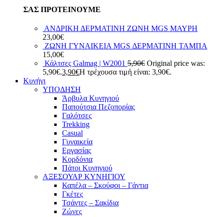
ΣΑΣ ΠΡΟΤΕΙΝΟΥΜΕ
ΑΝΔΡΙΚΗ ΔΕΡΜΑΤΙΝΗ ΖΩΝΗ MGS ΜΑΥΡΗ
23,00
€
ΖΩΝΗ ΓΥΝΑΙΚΕΙΑ MGS ΔΕΡΜΑΤΙΝΗ ΤΑΜΠΑ
15,00
€
Κάλτσες Galmag | W2001
5,90
€
Original price was:
5,90€.
3,90
€
Η τρέχουσα τιμή είναι: 3,90€.
Κυνήγι
ΥΠΟΔΗΣΗ
Άρβυλα Κυνηγιού
Παπούτσια Πεζοπορίας
Γαλότσες
Trekking
Casual
Γυναικεία
Εργασίας
Κορδόνια
Πάτοι Κυνηγιού
ΑΞΕΣΟΥΑΡ ΚΥΝΗΓΙΟΥ
Καπέλα – Σκούφοι – Γάντια
Γκέτες
Τσάντες – Σακίδια
Ζώνες