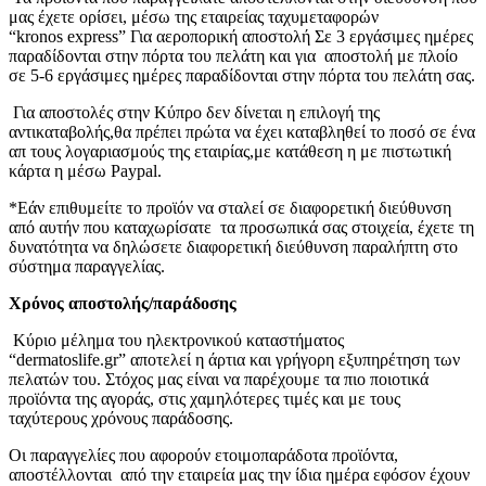
μας έχετε ορίσει, μέσω της εταιρείας ταχυμεταφορών
“kronos express” Για αεροπορική αποστολή Σε 3 εργάσιμες ημέρες
παραδίδονται στην πόρτα του πελάτη και για αποστολή με πλοίο
σε 5-6 εργάσιμες ημέρες παραδίδονται στην πόρτα του πελάτη σας.
Για αποστολές στην Κύπρο δεν δίνεται η επιλογή της
αντικαταβολής,θα πρέπει πρώτα να έχει καταβληθεί το ποσό σε ένα
απ τους λογαριασμούς της εταιρίας,με κατάθεση η με πιστωτική
κάρτα η μέσω Paypal.
*Εάν επιθυμείτε το προϊόν να σταλεί σε διαφορετική διεύθυνση
από αυτήν που καταχωρίσατε τα προσωπικά σας στοιχεία, έχετε τη
δυνατότητα να δηλώσετε διαφορετική διεύθυνση παραλήπτη στο
σύστημα παραγγελίας.
Χρόνος αποστολής/παράδοσης
Κύριο μέλημα του ηλεκτρονικού καταστήματος
“dermatoslife.gr” αποτελεί η άρτια και γρήγορη εξυπηρέτηση των
πελατών του. Στόχος μας είναι να παρέχουμε τα πιο ποιοτικά
προϊόντα της αγοράς, στις χαμηλότερες τιμές και με τους
ταχύτερους χρόνους παράδοσης.
Οι παραγγελίες που αφορούν ετοιμοπαράδοτα προϊόντα,
αποστέλλονται από την εταιρεία μας την ίδια ημέρα εφόσον έχουν