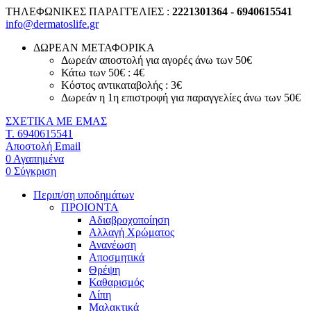
ΤΗΛΕΦΩΝΙΚΕΣ ΠΑΡΑΓΓΕΛΙΕΣ :
2221301364 - 6940615541
info@dermatoslife.gr
ΔΩΡΕΑΝ ΜΕΤΑΦΟΡΙΚΑ
Δωρεάν αποστολή για αγορές άνω των 50€
Κάτω των 50€ : 4€
Κόστος αντικαταβολής : 3€
Δωρεάν η 1η επιστροφή για παραγγελίες άνω των 50€
ΣΧΕΤΙΚΑ ΜΕ ΕΜΑΣ
T. 6940615541
Αποστολή Email
0
Αγαπημένα
0
Σύγκριση
Περιπ/ση υποδημάτων
ΠΡΟΙΟΝΤΑ
Αδιαβροχοποίηση
Αλλαγή Χρώματος
Ανανέωση
Αποσμητικά
Θρέψη
Καθαρισμός
Λίπη
Μαλακτικά