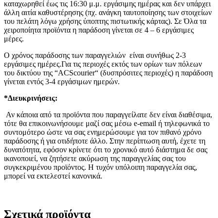
καταχωρηθεί έως τις 16:30 μ.μ. εργάσιμης ημέρας και δεν υπάρχει
άλλη αιτία καθυστέρησης (πχ. ανάγκη ταυτοποίησης των στοιχείων
του πελάτη λόγω χρήσης ύποπτης πιστωτικής κάρτας). Σε Όλα τα
χειροποίητα προϊόντα η παράδοση γίνεται σε 4 – 6 εργάσιμες
μέρες.
Ο χρόνος παράδοσης των παραγγελιών είναι συνήθως 2-3
εργάσιμες ημέρες.Για τις περιοχές εκτός των ορίων των πόλεων
του δικτύου της “ACScourier“ (δυσπρόσιτες περιοχές) η παράδοση
γίνεται εντός 3-4 εργάσιμων ημερών.
*Διευκρινήσεις:
Αν κάποια από τα προϊόντα που παραγγείλατε δεν είναι διαθέσιμα,
τότε θα επικοινωνήσουμε μαζί σας μέσω e-email ή τηλεφωνικά το
συντομότερο ώστε να σας ενημερώσουμε για τον πιθανό χρόνο
παράδοσης ή για οτιδήποτε άλλο. Στην περίπτωση αυτή, έχετε τη
δυνατότητα, εφόσον κρίνετε ότι το χρονικό αυτό διάστημα δε σας
ικανοποιεί, να ζητήσετε ακύρωση της παραγγελίας σας του
συγκεκριμένου προϊόντος. Η τυχόν υπόλοιπη παραγγελία σας,
μπορεί να εκτελεστεί κανονικά.
Σχετικά προϊόντα