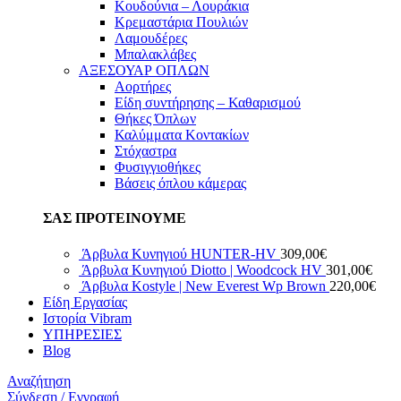
Κουδούνια – Λουράκια
Κρεμαστάρια Πουλιών
Λαμουδέρες
Μπαλακλάβες
ΑΞΕΣΟΥΑΡ ΟΠΛΩΝ
Αορτήρες
Είδη συντήρησης – Καθαρισμού
Θήκες Όπλων
Καλύμματα Κοντακίων
Στόχαστρα
Φυσιγγιοθήκες
Βάσεις όπλου κάμερας
ΣΑΣ ΠΡΟΤΕΙΝΟΥΜΕ
Άρβυλα Κυνηγιού HUNTER-HV
309,00
€
Άρβυλα Κυνηγιού Diotto | Woodcock HV
301,00
€
Άρβυλα Kostyle | New Everest Wp Brown
220,00
€
Είδη Εργασίας
Ιστορία Vibram
ΥΠΗΡΕΣΙΕΣ
Blog
Αναζήτηση
Σύνδεση / Εγγραφή