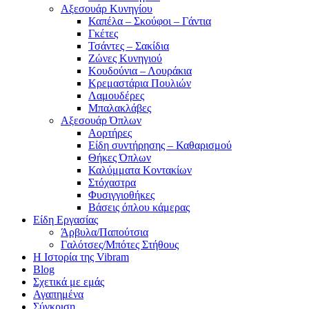
Αξεσουάρ Κυνηγίου
Καπέλα – Σκούφοι – Γάντια
Γκέτες
Τσάντες – Σακίδια
Ζώνες Κυνηγιού
Κουδούνια – Λουράκια
Κρεμαστάρια Πουλιών
Λαμουδέρες
Μπαλακλάβες
Αξεσουάρ Όπλων
Αορτήρες
Είδη συντήρησης – Καθαρισμού
Θήκες Όπλων
Καλύμματα Κοντακίων
Στόχαστρα
Φυσιγγιοθήκες
Βάσεις όπλου κάμερας
Είδη Εργασίας
Άρβυλα/Παπούτσια
Γαλότσες/Μπότες Στήθους
Η Ιστορία της Vibram
Blog
Σχετικά με εμάς
Αγαπημένα
Σύγκριση