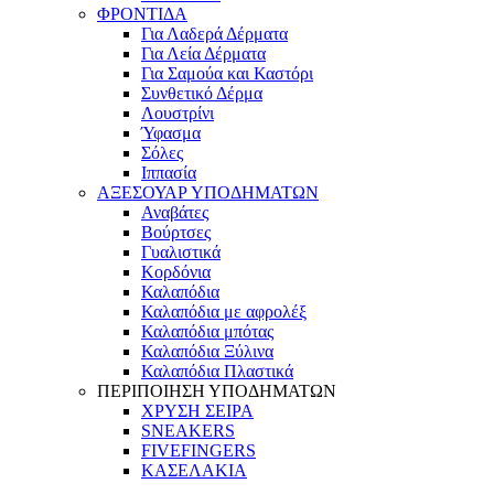
ΦΡΟΝΤΙΔΑ
Για Λαδερά Δέρματα
Για Λεία Δέρματα
Για Σαμούα και Καστόρι
Συνθετικό Δέρμα
Λουστρίνι
Ύφασμα
Σόλες
Ιππασία
ΑΞΕΣΟΥΑΡ ΥΠΟΔΗΜΑΤΩΝ
Αναβάτες
Βούρτσες
Γυαλιστικά
Κορδόνια
Καλαπόδια
Καλαπόδια με αφρολέξ
Καλαπόδια μπότας
Καλαπόδια Ξύλινα
Καλαπόδια Πλαστικά
ΠΕΡΙΠΟΙΗΣΗ ΥΠΟΔΗΜΑΤΩΝ
ΧΡΥΣΗ ΣΕΙΡΑ
SNEAKERS
FIVEFINGERS
ΚΑΣΕΛΑΚΙΑ