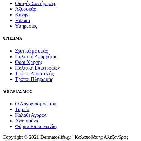
Οδηγός Συντήρησης
Αξεσουάρ
Κυνήγι
Vibram
Υπηρεσίες
ΧΡΗΣΙΜΑ
Σχετικά με εμάς
Πολιτική Απορρήτου
Όροι Χρήσης
Πολιτική Επιστροφών
Τρόποι Αποστολής
Τρόποι Πληρωμής
ΛΟΓΑΡΙΑΣΜΟΣ
Ο Λογαριασμός μου
Ταμείο
Καλάθι Αγορών
Αγαπημένα
Φόρμα Επικοινωνίας
Copyright © 2021 Dermatoslife.gr | Καλαποθάκης Αλέξανδρος