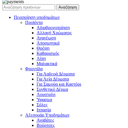
Αναζήτηση
Περιποίηση υποδημάτων
Προϊόντα
Αδιαβροχοποίηση
Αλλαγή Χρώματος
Ανανέωση
Αποσμητικά
Θρέψη
Καθαρισμός
Λίπη
Μαλακτικά
Φροντίδα
Για Λαδερά Δέρματα
Για Λεία Δέρματα
Για Σαμούα και Καστόρι
Συνθετικό Δέρμα
Λουστρίνι
Ύφασμα
Σόλες
Ιππασία
Αξεσουάρ Υποδημάτων
Αναβάτες
Βούρτσες