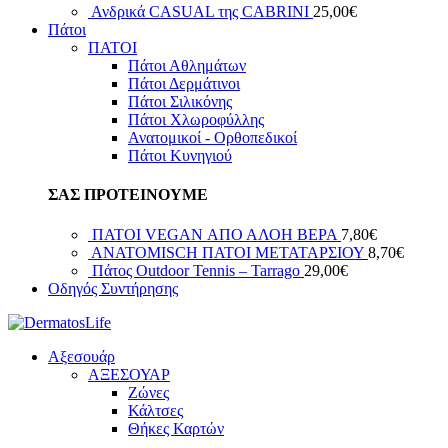
Ανδρικά CASUAL της CABRINI
25,00
€
Πάτοι
ΠΑΤΟΙ
Πάτοι Αθλημάτων
Πάτοι Δερμάτινοι
Πάτοι Σιλικόνης
Πάτοι Χλωροφύλλης
Ανατομικοί - Ορθοπεδικοί
Πάτοι Κυνηγιού
ΣΑΣ ΠΡΟΤΕΙΝΟΥΜΕ
ΠΑΤΟΙ VEGAN ΑΠΟ ΑΛΟΗ ΒΕΡΑ
7,80
€
ANATOMISCH ΠΑΤΟΙ ΜΕΤΑΤΑΡΣΙΟΥ
8,70
€
Πάτος Outdoor Tennis – Tarrago
29,00
€
Οδηγός Συντήρησης
Αξεσουάρ
ΑΞΕΣΟΥΑΡ
Ζώνες
Κάλτσες
Θήκες Καρτών