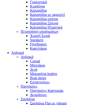
Γυαλιστικά
Κορδόνια
Καλαπόδια
Καλαπόδια με αφρολέξ
Καλαπόδια μπότας
Καλαπόδια Ξύλινα
Καλαπόδια Πλαστικά
Περιποίηση υποδημάτων
Χρυσή Σειρά
Sneakers
Fivefingers
Κασελάκια
Ανδρικά
Ανδρικά
Casual
Μποτάκια
Δετά
Μοκασίνια loafers
Boat shoes
Εσπαντρίγιες
Παντόφλες
Παντόφλες Καστοριάς
Δερμάτινες
Σανδάλια
Σανδάλια Flat με vibram