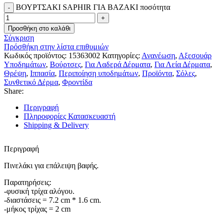
ΒΟΥΡΤΣΑΚΙ SAPHIR ΓΙΑ ΒΑΖΑΚΙ ποσότητα
Προσθήκη στο καλάθι
Σύγκριση
Πρόσθήκη στην λίστα επιθυμιών
Κωδικός προϊόντος:
15363002
Κατηγορίες:
Ανανέωση
,
Αξεσουάρ
Υποδημάτων
,
Βούρτσες
,
Για Λαδερά Δέρματα
,
Για Λεία Δέρματα
,
Θρέψη
,
Ιππασία
,
Περιποίηση υποδημάτων
,
Προϊόντα
,
Σόλες
,
Συνθετικό Δέρμα
,
Φροντίδα
Share:
Περιγραφή
Πληροφορίες Κατασκευαστή
Shipping & Delivery
Περιγραφή
Πινελάκι για επάλειψη βαφής.
Παρατηρήσεις:
-φυσική τρίχα αλόγου.
-διαστάσεις = 7.2 cm * 1.6 cm.
-μήκος τρίχας = 2 cm