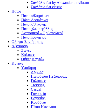
Σανδάλια flat by Alexander με vibram
Σανδάλια flat classic
Πάτοι
Πάτοι αθλημάτων
Πάτοι Δερμάτινοι
Πάτοι σιλικόνης
Πάτοι χλωροφύλλης
Ανατομικοί – Ορθοπεδικοί
Πάτοι Κυνηγιού
Οδηγός Συντήρησης
Αξεσουάρ
Ζώνες
Κάλτσες
Θήκες Καρτών
Κυνήγι
Υπόδηση
Άρβυλα
Παπούτσια Πεζοπορίας
Γαλότσες
Trekking
Casual
Γυναικεία
Εργασίας
Κορδόνια
Πάτοι Κυνηγιού