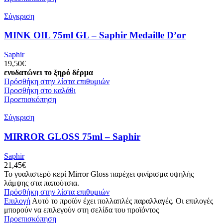
Σύγκριση
MINK OIL 75ml GL – Saphir Medaille D’or
Saphir
19,50
€
ενυδατώνει το ξηρό δέρμα
Πρόσθήκη στην λίστα επιθυμιών
Προσθήκη στο καλάθι
Προεπισκόπηση
Σύγκριση
MIRROR GLOSS 75ml – Saphir
Saphir
21,45
€
Το γυαλιστερό κερί Mirror Gloss παρέχει φινίρισμα υψηλής
λάμψης στα παπούτσια.
Πρόσθήκη στην λίστα επιθυμιών
Επιλογή
Αυτό το προϊόν έχει πολλαπλές παραλλαγές. Οι επιλογές
μπορούν να επιλεγούν στη σελίδα του προϊόντος
Προεπισκόπηση