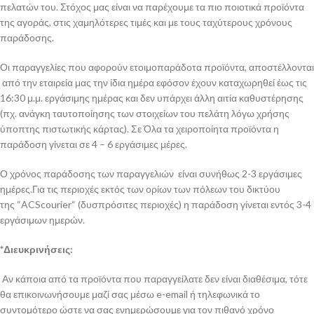
πελατών του. Στόχος μας είναι να παρέχουμε τα πιο ποιοτικά προϊόντα
της αγοράς, στις χαμηλότερες τιμές και με τους ταχύτερους χρόνους
παράδοσης.
Οι παραγγελίες που αφορούν ετοιμοπαράδοτα προϊόντα, αποστέλλονται
από την εταιρεία μας την ίδια ημέρα εφόσον έχουν καταχωρηθεί έως τις
16:30 μ.μ. εργάσιμης ημέρας και δεν υπάρχει άλλη αιτία καθυστέρησης
(πχ. ανάγκη ταυτοποίησης των στοιχείων του πελάτη λόγω χρήσης
ύποπτης πιστωτικής κάρτας). Σε Όλα τα χειροποίητα προϊόντα η
παράδοση γίνεται σε 4 – 6 εργάσιμες μέρες.
Ο χρόνος παράδοσης των παραγγελιών είναι συνήθως 2-3 εργάσιμες
ημέρες.Για τις περιοχές εκτός των ορίων των πόλεων του δικτύου
της “ACScourier“ (δυσπρόσιτες περιοχές) η παράδοση γίνεται εντός 3-4
εργάσιμων ημερών.
*Διευκρινήσεις:
Αν κάποια από τα προϊόντα που παραγγείλατε δεν είναι διαθέσιμα, τότε
θα επικοινωνήσουμε μαζί σας μέσω e-email ή τηλεφωνικά το
συντομότερο ώστε να σας ενημερώσουμε για τον πιθανό χρόνο