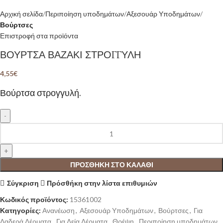
Αρχική σελίδα
Περιποίηση υποδημάτων
Αξεσουάρ Υποδημάτων
Βούρτσες
Επιστροφή στα προϊόντα
ΒΟΥΡΤΣΑ ΒΑΖΑΚΙ ΣΤΡΟΓΓΥΛΗ
4,55
€
Βούρτσα στρογγυλή.
ΠΡΟΣΘΉΚΗ ΣΤΟ ΚΑΛΆΘΙ
Σύγκριση
Πρόσθήκη στην λίστα επιθυμιών
Κωδικός προϊόντος:
15361002
Κατηγορίες:
Ανανέωση
,
Αξεσουάρ Υποδημάτων
,
Βούρτσες
,
Για
Λαδερά Δέρματα
,
Για Λεία Δέρματα
,
Θρέψη
,
Περιποίηση υποδημάτων
,