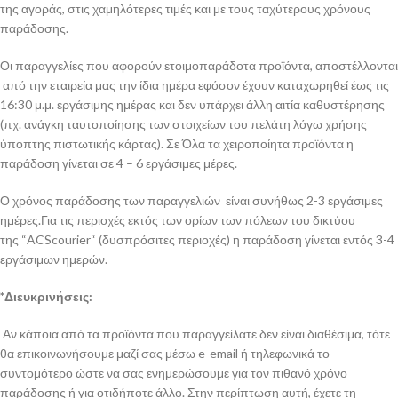
της αγοράς, στις χαμηλότερες τιμές και με τους ταχύτερους χρόνους
παράδοσης.
Οι παραγγελίες που αφορούν ετοιμοπαράδοτα προϊόντα, αποστέλλονται
από την εταιρεία μας την ίδια ημέρα εφόσον έχουν καταχωρηθεί έως τις
16:30 μ.μ. εργάσιμης ημέρας και δεν υπάρχει άλλη αιτία καθυστέρησης
(πχ. ανάγκη ταυτοποίησης των στοιχείων του πελάτη λόγω χρήσης
ύποπτης πιστωτικής κάρτας). Σε Όλα τα χειροποίητα προϊόντα η
παράδοση γίνεται σε 4 – 6 εργάσιμες μέρες.
Ο χρόνος παράδοσης των παραγγελιών είναι συνήθως 2-3 εργάσιμες
ημέρες.Για τις περιοχές εκτός των ορίων των πόλεων του δικτύου
της “ACScourier“ (δυσπρόσιτες περιοχές) η παράδοση γίνεται εντός 3-4
εργάσιμων ημερών.
*Διευκρινήσεις:
Αν κάποια από τα προϊόντα που παραγγείλατε δεν είναι διαθέσιμα, τότε
θα επικοινωνήσουμε μαζί σας μέσω e-email ή τηλεφωνικά το
συντομότερο ώστε να σας ενημερώσουμε για τον πιθανό χρόνο
παράδοσης ή για οτιδήποτε άλλο. Στην περίπτωση αυτή, έχετε τη