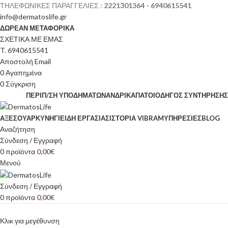
ΤΗΛΕΦΩΝΙΚΕΣ ΠΑΡΑΓΓΕΛΙΕΣ :
2221301364 - 6940615541
info@dermatoslife.gr
ΔΩΡΕΑΝ ΜΕΤΑΦΟΡΙΚΑ
ΣΧΕΤΙΚΑ ΜΕ ΕΜΑΣ
T. 6940615541
Αποστολή Email
0
Αγαπημένα
0
Σύγκριση
ΠΕΡΙΠ/ΣΗ ΥΠΟΔΗΜΆΤΩΝ
ΑΝΔΡΙΚΆ
ΠΆΤΟΙ
ΟΔΗΓΌΣ ΣΥΝΤΉΡΗΣΗΣ
ΑΞΕΣΟΥΆΡ
ΚΥΝΉΓΙ
ΕΊΔΗ ΕΡΓΑΣΊΑΣ
ΙΣΤΟΡΊΑ VIBRAM
ΥΠΗΡΕΣΙΕΣ
BLOG
Αναζήτηση
Σύνδεση / Εγγραφή
0
προϊόντα
0,00
€
Μενού
Σύνδεση / Εγγραφή
0
προϊόντα
0,00
€
Κλικ για μεγέθυνση