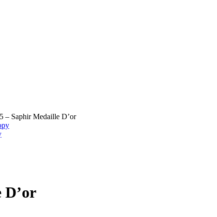
– Saphir Medaille D’or
y
 D’or