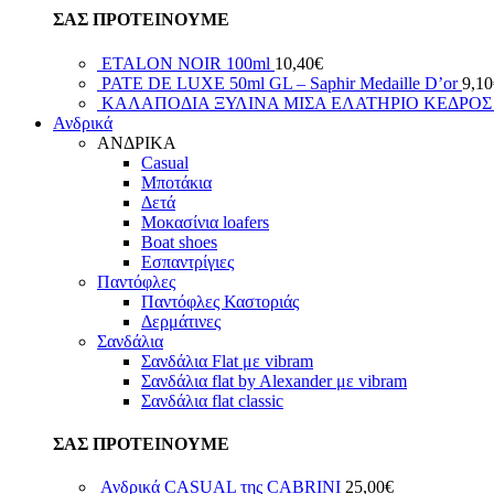
ΣΑΣ ΠΡΟΤΕΙΝΟΥΜΕ
ETALON NOIR 100ml
10,40
€
PATE DE LUXE 50ml GL – Saphir Medaille D’or
9,10
ΚΑΛΑΠΟΔΙΑ ΞΥΛΙΝΑ ΜΙΣΑ ΕΛΑΤΗΡΙΟ ΚΕΔΡΟ
Ανδρικά
ΑΝΔΡΙΚΑ
Casual
Μποτάκια
Δετά
Μοκασίνια loafers
Boat shoes
Εσπαντρίγιες
Παντόφλες
Παντόφλες Καστοριάς
Δερμάτινες
Σανδάλια
Σανδάλια Flat με vibram
Σανδάλια flat by Alexander με vibram
Σανδάλια flat classic
ΣΑΣ ΠΡΟΤΕΙΝΟΥΜΕ
Ανδρικά CASUAL της CABRINI
25,00
€