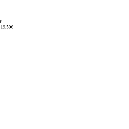
€
Σ
19,50
€