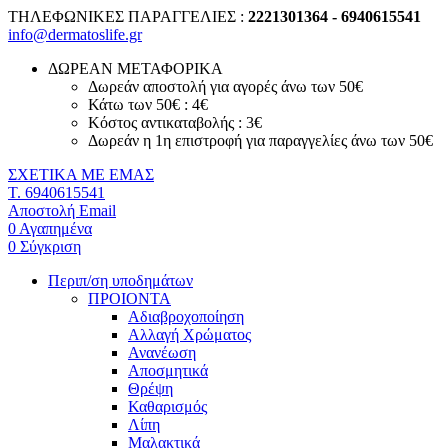
ΤΗΛΕΦΩΝΙΚΕΣ ΠΑΡΑΓΓΕΛΙΕΣ :
2221301364 - 6940615541
info@dermatoslife.gr
ΔΩΡΕΑΝ ΜΕΤΑΦΟΡΙΚΑ
Δωρεάν αποστολή για αγορές άνω των 50€
Κάτω των 50€ : 4€
Κόστος αντικαταβολής : 3€
Δωρεάν η 1η επιστροφή για παραγγελίες άνω των 50€
ΣΧΕΤΙΚΑ ΜΕ ΕΜΑΣ
T. 6940615541
Αποστολή Email
0
Αγαπημένα
0
Σύγκριση
Περιπ/ση υποδημάτων
ΠΡΟΙΟΝΤΑ
Αδιαβροχοποίηση
Αλλαγή Χρώματος
Ανανέωση
Αποσμητικά
Θρέψη
Καθαρισμός
Λίπη
Μαλακτικά