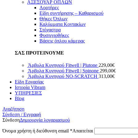
ΑΞΕΣΟΥΑΡ ΟΠΛΩΝ
Αορτήρες
Είδη συντήρησης – Καθαρισμού
Θήκες Όπλων
Καλύμματα Κοντακίων
Στόχαστρα
Φυσιγγιοθήκες
Βάσεις όπλου κάμερας
ΣΑΣ ΠΡΟΤΕΙΝΟΥΜΕ
Άρβυλα Κυνηγιού Fitwell | Plutone
229,00
€
Άρβυλα Κυνηγιού Fitwell | Spinone
299,00
€
Άρβυλα Κυνηγιού NO-SCRATCH
313,00
€
Είδη Εργασίας
Ιστορία Vibram
ΥΠΗΡΕΣΙΕΣ
Blog
Αναζήτηση
Σύνδεση / Εγγραφή
Σύνδεση
Δημιουργία λογαριασμού
Όνομα χρήστη ή διεύθυνση email
*
Απαιτείται