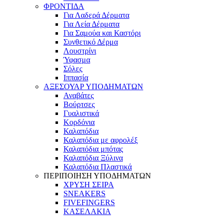
ΦΡΟΝΤΙΔΑ
Για Λαδερά Δέρματα
Για Λεία Δέρματα
Για Σαμούα και Καστόρι
Συνθετικό Δέρμα
Λουστρίνι
Ύφασμα
Σόλες
Ιππασία
ΑΞΕΣΟΥΑΡ ΥΠΟΔΗΜΑΤΩΝ
Αναβάτες
Βούρτσες
Γυαλιστικά
Κορδόνια
Καλαπόδια
Καλαπόδια με αφρολέξ
Καλαπόδια μπότας
Καλαπόδια Ξύλινα
Καλαπόδια Πλαστικά
ΠΕΡΙΠΟΙΗΣΗ ΥΠΟΔΗΜΑΤΩΝ
ΧΡΥΣΗ ΣΕΙΡΑ
SNEAKERS
FIVEFINGERS
ΚΑΣΕΛΑΚΙΑ