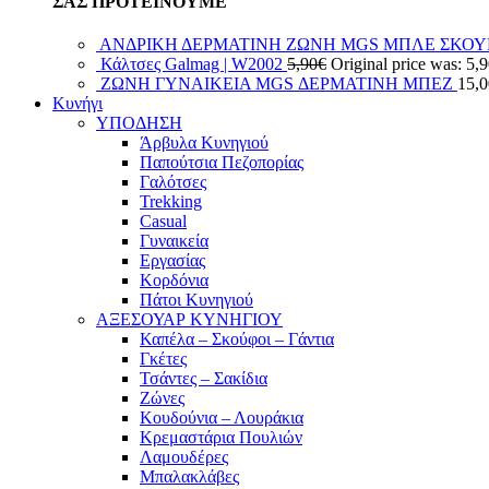
ΣΑΣ ΠΡΟΤΕΙΝΟΥΜΕ
ΑΝΔΡΙΚΗ ΔΕΡΜΑΤΙΝΗ ΖΩΝΗ MGS ΜΠΛΕ ΣΚΟ
Κάλτσες Galmag | W2002
5,90
€
Original price was: 5,
ΖΩΝΗ ΓΥΝΑΙΚΕΙΑ MGS ΔΕΡΜΑΤΙΝΗ ΜΠΕΖ
15,0
Κυνήγι
ΥΠΟΔΗΣΗ
Άρβυλα Κυνηγιού
Παπούτσια Πεζοπορίας
Γαλότσες
Trekking
Casual
Γυναικεία
Εργασίας
Κορδόνια
Πάτοι Κυνηγιού
ΑΞΕΣΟΥΑΡ ΚΥΝΗΓΙΟΥ
Καπέλα – Σκούφοι – Γάντια
Γκέτες
Τσάντες – Σακίδια
Ζώνες
Κουδούνια – Λουράκια
Κρεμαστάρια Πουλιών
Λαμουδέρες
Μπαλακλάβες