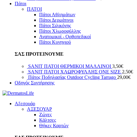
Πάτοι
ΠΑΤΟΙ
Πάτοι Αθλημάτων
Πάτοι Δερμάτινοι
Πάτοι Σιλικόνης
Πάτοι Χλωροφύλλης
Ανατομικοί - Ορθοπεδικοί
Πάτοι Κυνηγιού
ΣΑΣ ΠΡΟΤΕΙΝΟΥΜΕ
SANIT ΠΑΤΟΙ ΘΕΡΜΙΚΟΙ ΜΑΛΛΙΝΟΙ
3,50
€
SANIT ΠΑΤΟΙ ΧΛΩΡΟΦΥΛΛΗΣ ΟΝΕ SIZE
2,50
€
Πάτος Ποδηλασίας Outdoor Cycling Tarrago
29,00
€
Οδηγός Συντήρησης
Αξεσουάρ
ΑΞΕΣΟΥΑΡ
Ζώνες
Κάλτσες
Θήκες Καρτών