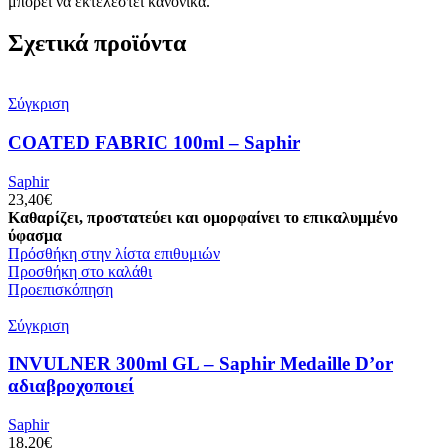
μπορεί να εκτελεστεί κανονικά.
Σχετικά προϊόντα
Σύγκριση
COATED FABRIC 100ml – Saphir
Saphir
23,40
€
Καθαρίζει, προστατεύει και ομορφαίνει το επικαλυμμένο
ύφασμα
Πρόσθήκη στην λίστα επιθυμιών
Προσθήκη στο καλάθι
Προεπισκόπηση
Σύγκριση
INVULNER 300ml GL – Saphir Medaille D’or
αδιαβροχοποιεί
Saphir
18,20
€