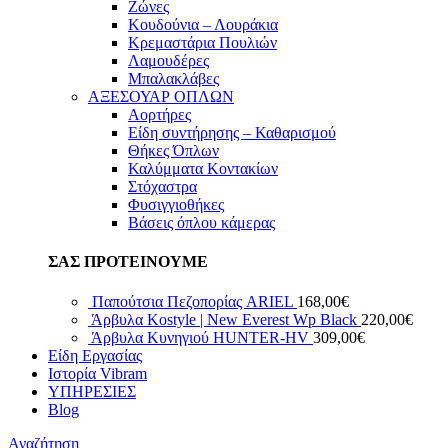
Ζώνες
Κουδούνια – Λουράκια
Κρεμαστάρια Πουλιών
Λαμουδέρες
Μπαλακλάβες
ΑΞΕΣΟΥΑΡ ΟΠΛΩΝ
Αορτήρες
Είδη συντήρησης – Καθαρισμού
Θήκες Όπλων
Καλύμματα Κοντακίων
Στόχαστρα
Φυσιγγιοθήκες
Βάσεις όπλου κάμερας
ΣΑΣ ΠΡΟΤΕΙΝΟΥΜΕ
Παπούτσια Πεζοπορίας ARIEL
168,00
€
Άρβυλα Kostyle | New Everest Wp Black
220,00
€
Άρβυλα Κυνηγιού HUNTER-HV
309,00
€
Είδη Εργασίας
Ιστορία Vibram
ΥΠΗΡΕΣΙΕΣ
Blog
Αναζήτηση