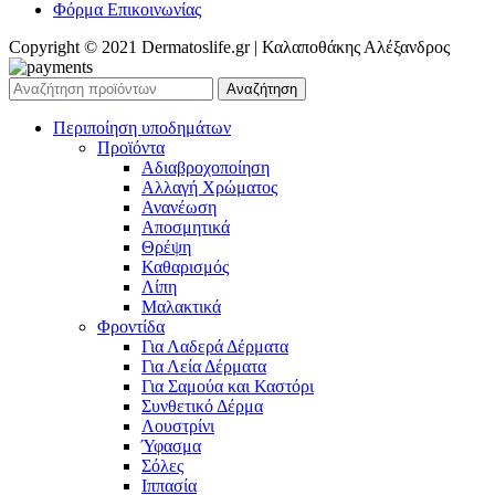
Φόρμα Επικοινωνίας
Copyright © 2021 Dermatoslife.gr | Καλαποθάκης Αλέξανδρος
Αναζήτηση
Περιποίηση υποδημάτων
Προϊόντα
Αδιαβροχοποίηση
Αλλαγή Χρώματος
Ανανέωση
Αποσμητικά
Θρέψη
Καθαρισμός
Λίπη
Μαλακτικά
Φροντίδα
Για Λαδερά Δέρματα
Για Λεία Δέρματα
Για Σαμούα και Καστόρι
Συνθετικό Δέρμα
Λουστρίνι
Ύφασμα
Σόλες
Ιππασία