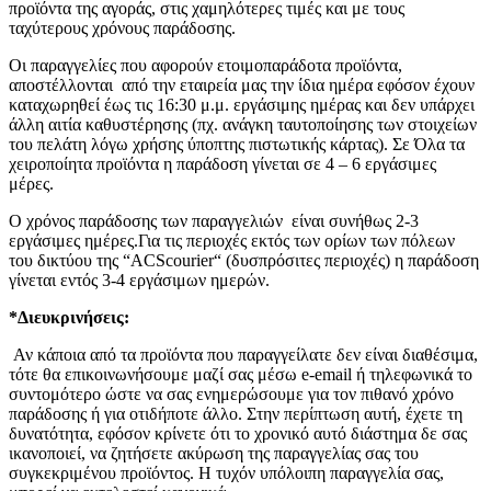
προϊόντα της αγοράς, στις χαμηλότερες τιμές και με τους
ταχύτερους χρόνους παράδοσης.
Οι παραγγελίες που αφορούν ετοιμοπαράδοτα προϊόντα,
αποστέλλονται από την εταιρεία μας την ίδια ημέρα εφόσον έχουν
καταχωρηθεί έως τις 16:30 μ.μ. εργάσιμης ημέρας και δεν υπάρχει
άλλη αιτία καθυστέρησης (πχ. ανάγκη ταυτοποίησης των στοιχείων
του πελάτη λόγω χρήσης ύποπτης πιστωτικής κάρτας). Σε Όλα τα
χειροποίητα προϊόντα η παράδοση γίνεται σε 4 – 6 εργάσιμες
μέρες.
Ο χρόνος παράδοσης των παραγγελιών είναι συνήθως 2-3
εργάσιμες ημέρες.Για τις περιοχές εκτός των ορίων των πόλεων
του δικτύου της “ACScourier“ (δυσπρόσιτες περιοχές) η παράδοση
γίνεται εντός 3-4 εργάσιμων ημερών.
*Διευκρινήσεις:
Αν κάποια από τα προϊόντα που παραγγείλατε δεν είναι διαθέσιμα,
τότε θα επικοινωνήσουμε μαζί σας μέσω e-email ή τηλεφωνικά το
συντομότερο ώστε να σας ενημερώσουμε για τον πιθανό χρόνο
παράδοσης ή για οτιδήποτε άλλο. Στην περίπτωση αυτή, έχετε τη
δυνατότητα, εφόσον κρίνετε ότι το χρονικό αυτό διάστημα δε σας
ικανοποιεί, να ζητήσετε ακύρωση της παραγγελίας σας του
συγκεκριμένου προϊόντος. Η τυχόν υπόλοιπη παραγγελία σας,