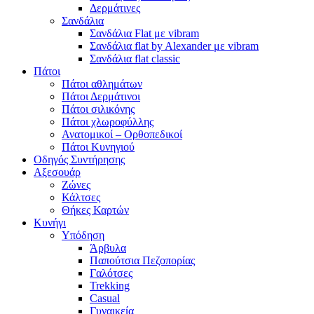
Δερμάτινες
Σανδάλια
Σανδάλια Flat με vibram
Σανδάλια flat by Alexander με vibram
Σανδάλια flat classic
Πάτοι
Πάτοι αθλημάτων
Πάτοι Δερμάτινοι
Πάτοι σιλικόνης
Πάτοι χλωροφύλλης
Ανατομικοί – Ορθοπεδικοί
Πάτοι Κυνηγιού
Οδηγός Συντήρησης
Αξεσουάρ
Ζώνες
Κάλτσες
Θήκες Καρτών
Κυνήγι
Υπόδηση
Άρβυλα
Παπούτσια Πεζοπορίας
Γαλότσες
Trekking
Casual
Γυναικεία