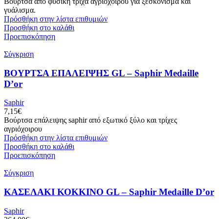
Βούρτσα από φυσική τρίχα αγριόχοιρου για ξεσκόνισμα και
γυάλισμα.
Πρόσθήκη στην λίστα επιθυμιών
Προσθήκη στο καλάθι
Προεπισκόπηση
Σύγκριση
ΒΟΥΡΤΣΑ ΕΠΑΛΕΙΨΗΣ GL – Saphir Medaille
D’or
Saphir
7,15
€
Βούρτσα επάλειψης saphir από εξωτικό ξύλο και τρίχες
αγριόχοιρου
Πρόσθήκη στην λίστα επιθυμιών
Προσθήκη στο καλάθι
Προεπισκόπηση
Σύγκριση
ΚΑΣΕΛΑΚΙ ΚΟΚΚΙΝΟ GL – Saphir Medaille D’or
Saphir