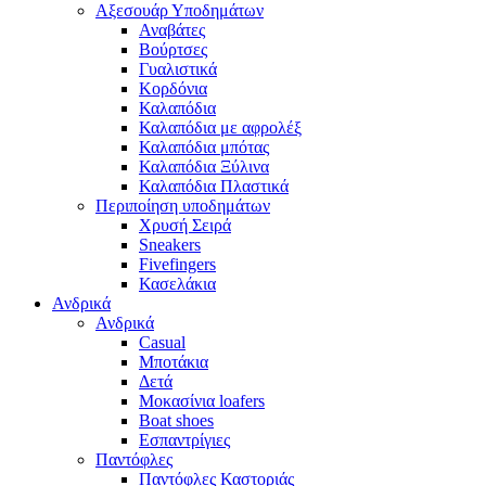
Αξεσουάρ Υποδημάτων
Αναβάτες
Βούρτσες
Γυαλιστικά
Κορδόνια
Καλαπόδια
Καλαπόδια με αφρολέξ
Καλαπόδια μπότας
Καλαπόδια Ξύλινα
Καλαπόδια Πλαστικά
Περιποίηση υποδημάτων
Χρυσή Σειρά
Sneakers
Fivefingers
Κασελάκια
Ανδρικά
Ανδρικά
Casual
Μποτάκια
Δετά
Μοκασίνια loafers
Boat shoes
Εσπαντρίγιες
Παντόφλες
Παντόφλες Καστοριάς