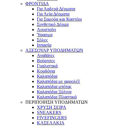
ΦΡΟΝΤΙΔΑ
Για Λαδερά Δέρματα
Για Λεία Δέρματα
Για Σαμούα και Καστόρι
Συνθετικό Δέρμα
Λουστρίνι
Ύφασμα
Σόλες
Ιππασία
ΑΞΕΣΟΥΑΡ ΥΠΟΔΗΜΑΤΩΝ
Αναβάτες
Βούρτσες
Γυαλιστικά
Κορδόνια
Καλαπόδια
Καλαπόδια με αφρολέξ
Καλαπόδια μπότας
Καλαπόδια Ξύλινα
Καλαπόδια Πλαστικά
ΠΕΡΙΠΟΙΗΣΗ ΥΠΟΔΗΜΑΤΩΝ
ΧΡΥΣΗ ΣΕΙΡΑ
SNEAKERS
FIVEFINGERS
ΚΑΣΕΛΑΚΙΑ