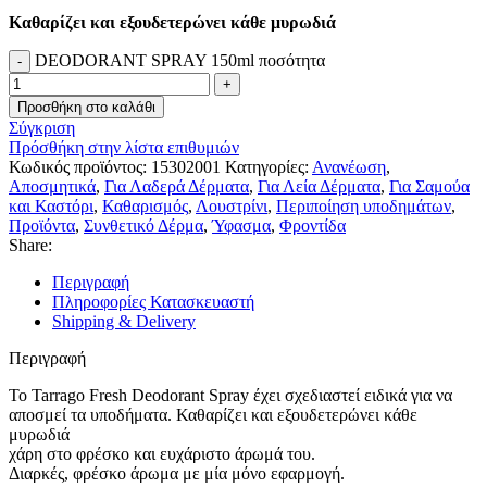
Καθαρίζει και εξουδετερώνει κάθε μυρωδιά
DEODORANT SPRAY 150ml ποσότητα
Προσθήκη στο καλάθι
Σύγκριση
Πρόσθήκη στην λίστα επιθυμιών
Κωδικός προϊόντος:
15302001
Κατηγορίες:
Ανανέωση
,
Αποσμητικά
,
Για Λαδερά Δέρματα
,
Για Λεία Δέρματα
,
Για Σαμούα
και Καστόρι
,
Καθαρισμός
,
Λουστρίνι
,
Περιποίηση υποδημάτων
,
Προϊόντα
,
Συνθετικό Δέρμα
,
Ύφασμα
,
Φροντίδα
Share:
Περιγραφή
Πληροφορίες Κατασκευαστή
Shipping & Delivery
Περιγραφή
Το Tarrago Fresh Deodorant Spray έχει σχεδιαστεί ειδικά για να
αποσμεί τα υποδήματα. Καθαρίζει και εξουδετερώνει κάθε
μυρωδιά
χάρη στο φρέσκο και ευχάριστο άρωμά του.
Διαρκές, φρέσκο άρωμα με μία μόνο εφαρμογή.