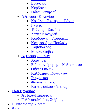
Εργασίας
Κορδόνια
Πάτοι Κυνηγιού
Αξεσουάρ Κυνηγίου
Καπέλα – Σκούφοι – Γάντια
Γκέτες
Τσάντες – Σακίδια
Ζώνες Κυνηγιού
Κουδούνια – Λουράκια
Κρεμαστάρια Πουλιών
Λαμουδέρες
Μπαλακλάβες
Αξεσουάρ Όπλων
Αορτήρες
Είδη συντήρησης – Καθαρισμού
Θήκες Όπλων
Καλύμματα Κοντακίων
Στόχαστρα
Φυσιγγιοθήκες
Βάσεις όπλου κάμερας
Είδη Εργασίας
Άρβυλα/Παπούτσια
Γαλότσες/Μπότες Στήθους
Η Ιστορία της Vibram
Blog