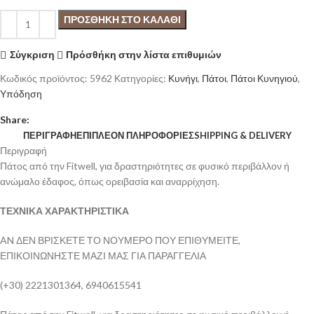
ΠΡΟΣΘΉΚΗ ΣΤΟ ΚΑΛΆΘΙ
Σύγκριση
Πρόσθήκη στην λίστα επιθυμιών
Κωδικός προϊόντος:
5962
Κατηγορίες:
Κυνήγι
,
Πάτοι
,
Πάτοι Κυνηγιού
,
Υπόδηση
Share:
ΠΕΡΙΓΡΑΦΉ
ΕΠΙΠΛΈΟΝ ΠΛΗΡΟΦΟΡΊΕΣ
SHIPPING & DELIVERY
Περιγραφή
Πάτος από την Fitwell, για δραστηριότητες σε φυσικό περιβάλλον ή
ανώμαλο έδαφος, όπως ορειβασία και αναρρίχηση.
ΤΕΧΝΙΚΑ ΧΑΡΑΚΤΗΡΙΣΤΙΚΑ
AN ΔΕΝ ΒΡΙΣΚΕΤΕ ΤΟ ΝΟΥΜΕΡΟ ΠΟΥ ΕΠΙΘΥΜΕΙΤΕ,
ΕΠΙΚΟΙΝΩΝΗΣΤΕ ΜΑΖΙ ΜΑΣ ΓΙΑ ΠΑΡΑΓΓΕΛΙΑ
(+30) 2221301364, 6940615541