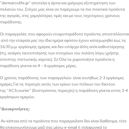
“dermatoslife.gr” αποτελεί η άρτια και γρήγορη εξυπηρέτηση των
πελατών του. Στόχος μας είναι να παρέχουμε τα πιο ποιοτικά προϊόντα
της αγοράς, στις χαμηλότερες τιμές και με τους ταχύτερους χρόνους
παράδοσης.
Οι παραγγελίες που αφορούν ετοιμοπαράδοτα προϊόντα, αποστέλλονται
από την εταιρεία μας την ίδια ημέρα εφόσον έχουν καταχωρηθεί έως τις
16:30 μ.μ. εργάσιμης ημέρας και δεν υπάρχει άλλη αιτία καθυστέρησης
(πχ. ανάγκη ταυτοποίησης των στοιχείων του πελάτη λόγω χρήσης
ύποπτης πιστωτικής κάρτας). Σε Όλα τα χειροποίητα προϊόντα η
παράδοση γίνεται σε 4 – 6 εργάσιμες μέρες.
Ο χρόνος παράδοσης των παραγγελιών είναι συνήθως 2-3 εργάσιμες
ημέρες.Για τις περιοχές εκτός των ορίων των πόλεων του δικτύου
της “ACScourier“ (δυσπρόσιτες περιοχές) η παράδοση γίνεται εντός 3-4
εργάσιμων ημερών.
*Διευκρινήσεις:
Αν κάποια από τα προϊόντα που παραγγείλατε δεν είναι διαθέσιμα, τότε
θα επικοινωνήσουμε μαζί σας μέσω e-email ή τηλεφωνικά το