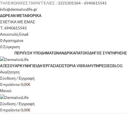
ΤΗΛΕΦΩΝΙΚΕΣ ΠΑΡΑΓΓΕΛΙΕΣ :
2221301364 - 6940615541
info@dermatoslife.gr
ΔΩΡΕΑΝ ΜΕΤΑΦΟΡΙΚΑ
ΣΧΕΤΙΚΑ ΜΕ ΕΜΑΣ
T. 6940615541
Αποστολή Email
0
Αγαπημένα
0
Σύγκριση
ΠΕΡΙΠ/ΣΗ ΥΠΟΔΗΜΆΤΩΝ
ΑΝΔΡΙΚΆ
ΠΆΤΟΙ
ΟΔΗΓΌΣ ΣΥΝΤΉΡΗΣΗΣ
ΑΞΕΣΟΥΆΡ
ΚΥΝΉΓΙ
ΕΊΔΗ ΕΡΓΑΣΊΑΣ
ΙΣΤΟΡΊΑ VIBRAM
ΥΠΗΡΕΣΙΕΣ
BLOG
Αναζήτηση
Σύνδεση / Εγγραφή
0
προϊόντα
0,00
€
Μενού
Σύνδεση / Εγγραφή
0
προϊόντα
0,00
€