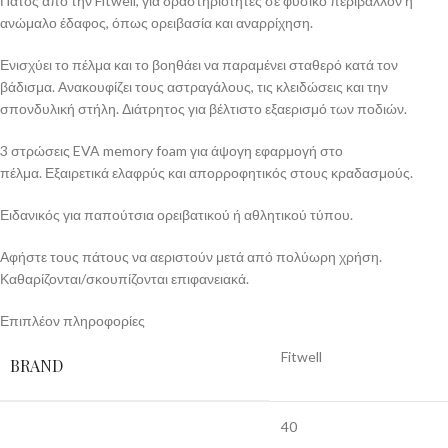
Πάτος από την Fitwell, για δραστηριότητες σε φυσικό περιβάλλον ή
ανώμαλο έδαφος, όπως ορειβασία και αναρρίχηση.
Ενισχύει το πέλμα και το βοηθάει να παραμένει σταθερό κατά τον
βάδισμα. Ανακουφίζει τους αστραγάλους, τις κλειδώσεις και την
σπονδυλική στήλη. Διάτρητος για βέλτιστο εξαερισμό των ποδιών.
3 στρώσεις EVA memory foam για άψογη εφαρμογή στο
πέλμα. Εξαιρετικά ελαφρύς και απορροφητικός στους κραδασμούς.
Ειδανικός για παπούτσια ορειβατικού ή αθλητικού τύπου.
Αφήστε τους πάτους να αεριστούν μετά από πολύωρη χρήση.
Καθαρίζονται/σκουπίζονται επιφανειακά.
Επιπλέον πληροφορίες
Fitwell
BRAND
40