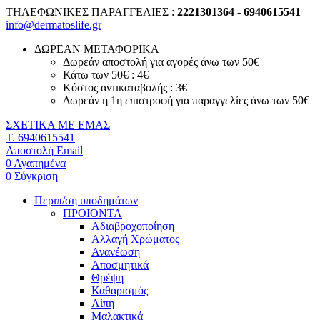
ΤΗΛΕΦΩΝΙΚΕΣ ΠΑΡΑΓΓΕΛΙΕΣ :
2221301364 - 6940615541
info@dermatoslife.gr
ΔΩΡΕΑΝ ΜΕΤΑΦΟΡΙΚΑ
Δωρεάν αποστολή για αγορές άνω των 50€
Κάτω των 50€ : 4€
Κόστος αντικαταβολής : 3€
Δωρεάν η 1η επιστροφή για παραγγελίες άνω των 50€
ΣΧΕΤΙΚΑ ΜΕ ΕΜΑΣ
T. 6940615541
Αποστολή Email
0
Αγαπημένα
0
Σύγκριση
Περιπ/ση υποδημάτων
ΠΡΟΙΟΝΤΑ
Αδιαβροχοποίηση
Αλλαγή Χρώματος
Ανανέωση
Αποσμητικά
Θρέψη
Καθαρισμός
Λίπη
Μαλακτικά