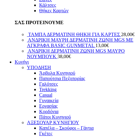
Κάλτσες
Θήκες Καρτών
ΣΑΣ ΠΡΟΤΕΙΝΟΥΜΕ
ΤΑΜΠΑ ΔΕΡΜΑΤΙΝΗ ΘΗΚΗ ΓΙΑ ΚΑΡΤΕΣ
28,00
€
ΑΝΔΡΙΚΗ ΜΑΥΡΗ ΔΕΡΜΑΤΙΝΗ ΖΩΝΗ MGS ΜΕ
ΑΓΚΡΑΦΑ BASIC GUNMETAL
13,00
€
ΑΝΔΡΙΚΗ ΔΕΡΜΑΤΙΝΗ ΖΩΝΗ MGS ΜΑΥΡΟ
ΝΟΥΜΠΟΥΚ
38,00
€
Κυνήγι
ΥΠΟΔΗΣΗ
Άρβυλα Κυνηγιού
Παπούτσια Πεζοπορίας
Γαλότσες
Trekking
Casual
Γυναικεία
Εργασίας
Κορδόνια
Πάτοι Κυνηγιού
ΑΞΕΣΟΥΑΡ ΚΥΝΗΓΙΟΥ
Καπέλα – Σκούφοι – Γάντια
Γκέτες