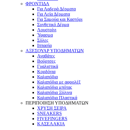
ΦΡΟΝΤΙΔΑ
Για Λαδερά Δέρματα
Για Λεία Δέρματα
Για Σαμούα και Καστόρι
Συνθετικό Δέρμα
Λουστρίνι
Ύφασμα
Σόλες
Ιππασία
ΑΞΕΣΟΥΑΡ ΥΠΟΔΗΜΑΤΩΝ
Αναβάτες
Βούρτσες
Γυαλιστικά
Κορδόνια
Καλαπόδια
Καλαπόδια με αφρολέξ
Καλαπόδια μπότας
Καλαπόδια Ξύλινα
Καλαπόδια Πλαστικά
ΠΕΡΙΠΟΙΗΣΗ ΥΠΟΔΗΜΑΤΩΝ
ΧΡΥΣΗ ΣΕΙΡΑ
SNEAKERS
FIVEFINGERS
ΚΑΣΕΛΑΚΙΑ