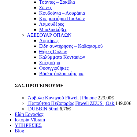
Τσάντες – Σακίδια
Ζώνες
Κουδούνια – Λουράκια
Κρεμαστάρια Πουλιών
Λαμουδέρες
Μπαλακλάβες
ΑΞΕΣΟΥΑΡ ΟΠΛΩΝ
Αορτήρες
Είδη συντήρησης – Καθαρισμού
Θήκες Όπλων
Καλύμματα Κοντακίων
Στόχαστρα
Φυσιγγιοθήκες
Βάσεις όπλου κάμερας
ΣΑΣ ΠΡΟΤΕΙΝΟΥΜΕ
Άρβυλα Κυνηγιού Fitwell | Plutone
229,00
€
Παπούτσια Πεζοπορίας Fitwell ZEUS | Oak
149,00
€
DUBBIN 50ml
6,76
€
Είδη Εργασίας
Ιστορία Vibram
ΥΠΗΡΕΣΙΕΣ
Blog