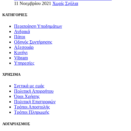
11 Νοεμβρίου 2021
Χωρίς Σχόλια
ΚΑΤΗΓΟΡΙΕΣ
Περιποίηση Υποδημάτων
Ανδρικά
Πάτοι
Οδηγός Συντήρησης
Αξεσουάρ
Κυνήγι
Vibram
Υπηρεσίες
ΧΡΗΣΙΜΑ
Σχετικά με εμάς
Πολιτική Απορρήτου
Όροι Χρήσης
Πολιτική Επιστροφών
Τρόποι Αποστολής
Τρόποι Πληρωμής
ΛΟΓΑΡΙΑΣΜΟΣ