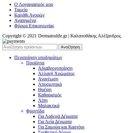
Ο Λογαριασμός μου
Ταμείο
Καλάθι Αγορών
Αγαπημένα
Φόρμα Επικοινωνίας
Copyright © 2021 Dermatoslife.gr | Καλαποθάκης Αλέξανδρος
Αναζήτηση
Περιποίηση υποδημάτων
Προϊόντα
Αδιαβροχοποίηση
Αλλαγή Χρώματος
Ανανέωση
Αποσμητικά
Θρέψη
Καθαρισμός
Λίπη
Μαλακτικά
Φροντίδα
Για Λαδερά Δέρματα
Για Λεία Δέρματα
Για Σαμούα και Καστόρι
Συνθετικό Δέρμα