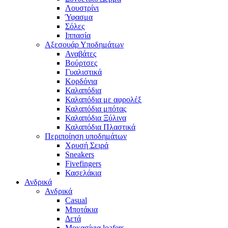
Λουστρίνι
Ύφασμα
Σόλες
Ιππασία
Αξεσουάρ Υποδημάτων
Αναβάτες
Βούρτσες
Γυαλιστικά
Κορδόνια
Καλαπόδια
Καλαπόδια με αφρολέξ
Καλαπόδια μπότας
Καλαπόδια Ξύλινα
Καλαπόδια Πλαστικά
Περιποίηση υποδημάτων
Χρυσή Σειρά
Sneakers
Fivefingers
Κασελάκια
Ανδρικά
Ανδρικά
Casual
Μποτάκια
Δετά
Μοκασίνια loafers