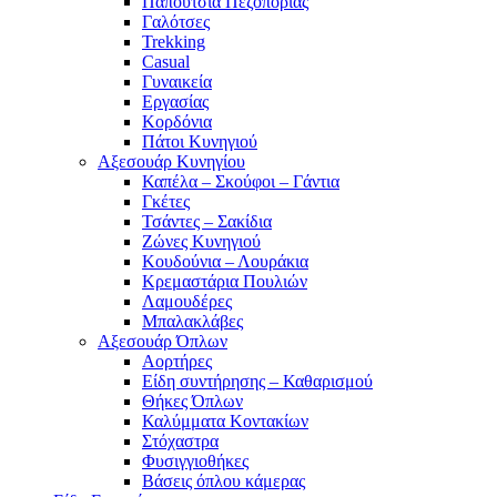
Παπούτσια Πεζοπορίας
Γαλότσες
Trekking
Casual
Γυναικεία
Εργασίας
Κορδόνια
Πάτοι Κυνηγιού
Αξεσουάρ Κυνηγίου
Καπέλα – Σκούφοι – Γάντια
Γκέτες
Τσάντες – Σακίδια
Ζώνες Κυνηγιού
Κουδούνια – Λουράκια
Κρεμαστάρια Πουλιών
Λαμουδέρες
Μπαλακλάβες
Αξεσουάρ Όπλων
Αορτήρες
Είδη συντήρησης – Καθαρισμού
Θήκες Όπλων
Καλύμματα Κοντακίων
Στόχαστρα
Φυσιγγιοθήκες
Βάσεις όπλου κάμερας