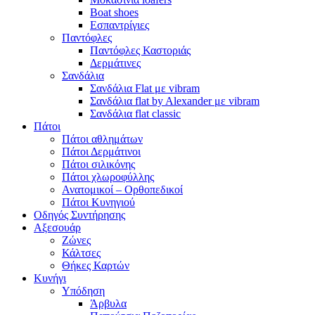
Boat shoes
Εσπαντρίγιες
Παντόφλες
Παντόφλες Καστοριάς
Δερμάτινες
Σανδάλια
Σανδάλια Flat με vibram
Σανδάλια flat by Alexander με vibram
Σανδάλια flat classic
Πάτοι
Πάτοι αθλημάτων
Πάτοι Δερμάτινοι
Πάτοι σιλικόνης
Πάτοι χλωροφύλλης
Ανατομικοί – Ορθοπεδικοί
Πάτοι Κυνηγιού
Οδηγός Συντήρησης
Αξεσουάρ
Ζώνες
Κάλτσες
Θήκες Καρτών
Κυνήγι
Υπόδηση
Άρβυλα