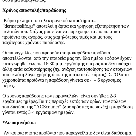
Χρόνος αποστολής/παράδοσης
Κύριο μέλημα του ηλεκτρονικού καταστήματος
“dermatoslife.gr” αποτελεί η άρτια και γρήγορη εξυπηρέτηση των
πελατών του. Στόχος μας είναι να παρέχουμε τα πιο ποιοτικά
προϊόντα της αγοράς, στις χαμηλότερες τιμές και με τους
ταχύτερους χρόνους παράδοσης.
Οι παραγγελίες που αφορούν ετοιμοπαράδοτα προϊόντα,
αποστέλλονται από την εταιρεία μας την ίδια ημέρα εφόσον έχουν
καταχωρηθεί έως τις 16:30 μ.μ. εργάσιμης ημέρας και δεν υπάρχει
άλλη αιτία καθυστέρησης (πχ. ανάγκη ταυτοποίησης των στοιχείων
του πελάτη λόγω χρήσης ύποπτης πιστωτικής κάρτας). Σε Όλα τα
χειροποίητα προϊόντα η παράδοση γίνεται σε 4 – 6 εργάσιμες
μέρες.
Ο χρόνος παράδοσης των παραγγελιών είναι συνήθως 2-3
εργάσιμες ημέρες.Για τις περιοχές εκτός των ορίων των πόλεων
του δικτύου της “ACScourier“ (δυσπρόσιτες περιοχές) η παράδοση
γίνεται εντός 3-4 εργάσιμων ημερών.
*Διευκρινήσεις:
Αν κάποια από τα προϊόντα που παραγγείλατε δεν είναι διαθέσιμα,