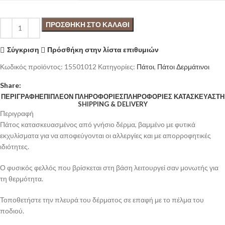
ΠΡΟΣΘΉΚΗ ΣΤΟ ΚΑΛΆΘΙ
Σύγκριση
Πρόσθήκη στην λίστα επιθυμιών
Κωδικός προϊόντος:
15501012
Κατηγορίες:
Πάτοι
,
Πάτοι Δερμάτινοι
Share:
ΠΕΡΙΓΡΑΦΉ
ΕΠΙΠΛΈΟΝ ΠΛΗΡΟΦΟΡΊΕΣ
ΠΛΗΡΟΦΟΡΊΕΣ ΚΑΤΑΣΚΕΥΑΣΤΉ
SHIPPING & DELIVERY
Περιγραφή
Πάτος κατασκευασμένος από γνήσιο δέρμα, βαμμένο με φυτικά
εκχυλίσματα για να αποφεύγονται οι αλλεργίες και με απορροφητικές
ιδιότητες.
Ο φυσικός φελλός που βρίσκεται στη βάση λειτουργεί σαν μονωτής για
τη θερμότητα.
Τοποθετήστε την πλευρά του δέρματος σε επαφή με το πέλμα του
ποδιού.