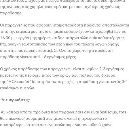
πελατών του. Στόχος μας είναι να παρέχουμε τα πιο ποιοτικά προϊόντα
της αγοράς, στις χαμηλότερες τιμές και με τους ταχύτερους χρόνους
παράδοσης.
Οι παραγγελίες που αφορούν ετοιμοπαράδοτα προϊόντα, αποστέλλονται
από την εταιρεία μας την ίδια ημέρα εφόσον έχουν καταχωρηθεί έως τις
16:30 μ.μ. εργάσιμης ημέρας και δεν υπάρχει άλλη αιτία καθυστέρησης
(πχ. ανάγκη ταυτοποίησης των στοιχείων του πελάτη λόγω χρήσης
ύποπτης πιστωτικής κάρτας). Σε Όλα τα χειροποίητα προϊόντα η
παράδοση γίνεται σε 4 – 6 εργάσιμες μέρες.
Ο χρόνος παράδοσης των παραγγελιών είναι συνήθως 2-3 εργάσιμες
ημέρες.Για τις περιοχές εκτός των ορίων των πόλεων του δικτύου
της “ACScourier“ (δυσπρόσιτες περιοχές) η παράδοση γίνεται εντός 3-4
εργάσιμων ημερών.
*Διευκρινήσεις:
Αν κάποια από τα προϊόντα που παραγγείλατε δεν είναι διαθέσιμα, τότε
θα επικοινωνήσουμε μαζί σας μέσω e-email ή τηλεφωνικά το
συντομότερο ώστε να σας ενημερώσουμε για τον πιθανό χρόνο