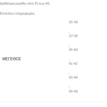
Διαθέσιμα μεγέθη: από 35 έως 46.
Επιπλέον πληροφορίες
35-36
,
37-38
,
39-40
ΜΕΓΕΘΟΣ
,
41-42
,
43-44
,
45-46