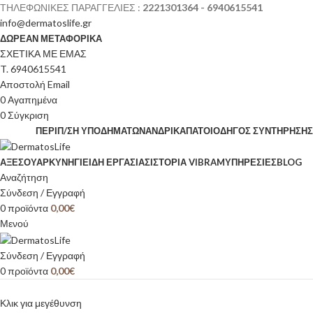
ΤΗΛΕΦΩΝΙΚΕΣ ΠΑΡΑΓΓΕΛΙΕΣ :
2221301364 - 6940615541
info@dermatoslife.gr
ΔΩΡΕΑΝ ΜΕΤΑΦΟΡΙΚΑ
ΣΧΕΤΙΚΑ ΜΕ ΕΜΑΣ
T. 6940615541
Αποστολή Email
0
Αγαπημένα
0
Σύγκριση
ΠΕΡΙΠ/ΣΗ ΥΠΟΔΗΜΆΤΩΝ
ΑΝΔΡΙΚΆ
ΠΆΤΟΙ
ΟΔΗΓΌΣ ΣΥΝΤΉΡΗΣΗΣ
ΑΞΕΣΟΥΆΡ
ΚΥΝΉΓΙ
ΕΊΔΗ ΕΡΓΑΣΊΑΣ
ΙΣΤΟΡΊΑ VIBRAM
ΥΠΗΡΕΣΙΕΣ
BLOG
Αναζήτηση
Σύνδεση / Εγγραφή
0
προϊόντα
0,00
€
Μενού
Σύνδεση / Εγγραφή
0
προϊόντα
0,00
€
Κλικ για μεγέθυνση