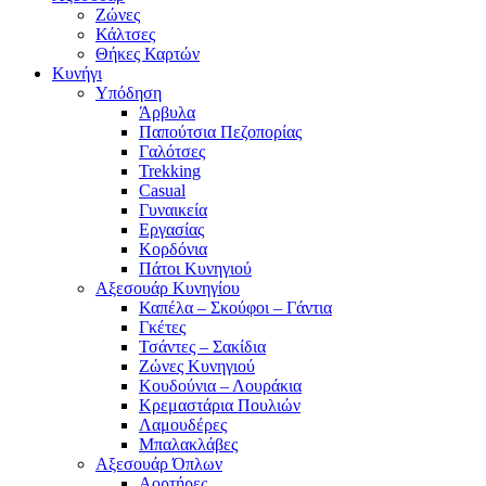
Ζώνες
Κάλτσες
Θήκες Καρτών
Κυνήγι
Υπόδηση
Άρβυλα
Παπούτσια Πεζοπορίας
Γαλότσες
Trekking
Casual
Γυναικεία
Εργασίας
Κορδόνια
Πάτοι Κυνηγιού
Αξεσουάρ Κυνηγίου
Καπέλα – Σκούφοι – Γάντια
Γκέτες
Τσάντες – Σακίδια
Ζώνες Κυνηγιού
Κουδούνια – Λουράκια
Κρεμαστάρια Πουλιών
Λαμουδέρες
Μπαλακλάβες
Αξεσουάρ Όπλων
Αορτήρες