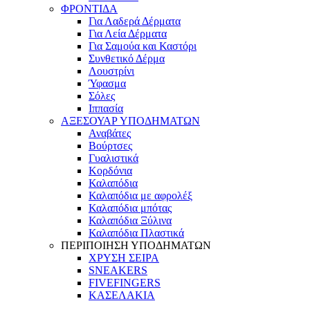
ΦΡΟΝΤΙΔΑ
Για Λαδερά Δέρματα
Για Λεία Δέρματα
Για Σαμούα και Καστόρι
Συνθετικό Δέρμα
Λουστρίνι
Ύφασμα
Σόλες
Ιππασία
ΑΞΕΣΟΥΑΡ ΥΠΟΔΗΜΑΤΩΝ
Αναβάτες
Βούρτσες
Γυαλιστικά
Κορδόνια
Καλαπόδια
Καλαπόδια με αφρολέξ
Καλαπόδια μπότας
Καλαπόδια Ξύλινα
Καλαπόδια Πλαστικά
ΠΕΡΙΠΟΙΗΣΗ ΥΠΟΔΗΜΑΤΩΝ
ΧΡΥΣΗ ΣΕΙΡΑ
SNEAKERS
FIVEFINGERS
ΚΑΣΕΛΑΚΙΑ