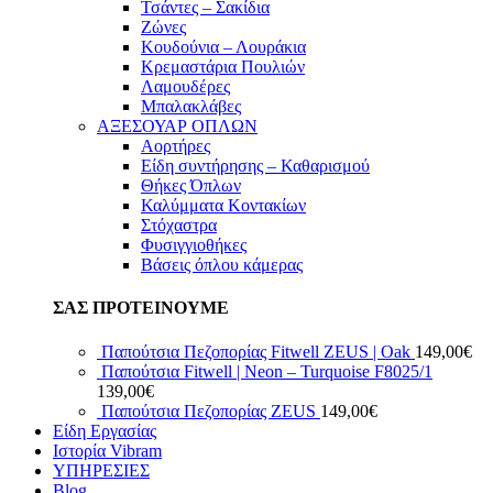
Τσάντες – Σακίδια
Ζώνες
Κουδούνια – Λουράκια
Κρεμαστάρια Πουλιών
Λαμουδέρες
Μπαλακλάβες
ΑΞΕΣΟΥΑΡ ΟΠΛΩΝ
Αορτήρες
Είδη συντήρησης – Καθαρισμού
Θήκες Όπλων
Καλύμματα Κοντακίων
Στόχαστρα
Φυσιγγιοθήκες
Βάσεις όπλου κάμερας
ΣΑΣ ΠΡΟΤΕΙΝΟΥΜΕ
Παπούτσια Πεζοπορίας Fitwell ZEUS | Oak
149,00
€
Παπούτσια Fitwell | Neon – Turquoise F8025/1
139,00
€
Παπούτσια Πεζοπορίας ZEUS
149,00
€
Είδη Εργασίας
Ιστορία Vibram
ΥΠΗΡΕΣΙΕΣ
Blog