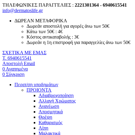
ΤΗΛΕΦΩΝΙΚΕΣ ΠΑΡΑΓΓΕΛΙΕΣ :
2221301364 - 6940615541
info@dermatoslife.gr
ΔΩΡΕΑΝ ΜΕΤΑΦΟΡΙΚΑ
Δωρεάν αποστολή για αγορές άνω των 50€
Κάτω των 50€ : 4€
Κόστος αντικαταβολής : 3€
Δωρεάν η 1η επιστροφή για παραγγελίες άνω των 50€
ΣΧΕΤΙΚΑ ΜΕ ΕΜΑΣ
T. 6940615541
Αποστολή Email
0
Αγαπημένα
0
Σύγκριση
Περιπ/ση υποδημάτων
ΠΡΟΙΟΝΤΑ
Αδιαβροχοποίηση
Αλλαγή Χρώματος
Ανανέωση
Αποσμητικά
Θρέψη
Καθαρισμός
Λίπη
Μαλακτικά