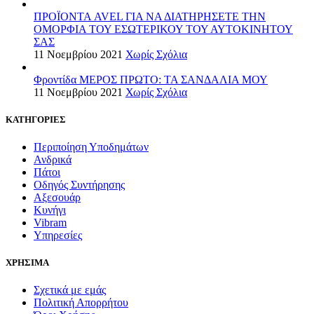
ΠΡΟΪΟΝΤΑ AVEL ΓΙΑ ΝΑ ΔΙΑΤΗΡΗΣΕΤΕ ΤΗΝ
ΟΜΟΡΦΙΑ ΤΟΥ ΕΣΩΤΕΡΙΚΟΥ ΤΟΥ ΑΥΤΟΚΙΝΗΤΟΥ
ΣΑΣ
11 Νοεμβρίου 2021
Χωρίς Σχόλια
Φροντίδα ΜΕΡΟΣ ΠΡΩΤΟ: ΤΑ ΣΑΝΔΑΛΙΑ ΜΟΥ
11 Νοεμβρίου 2021
Χωρίς Σχόλια
ΚΑΤΗΓΟΡΙΕΣ
Περιποίηση Υποδημάτων
Ανδρικά
Πάτοι
Οδηγός Συντήρησης
Αξεσουάρ
Κυνήγι
Vibram
Υπηρεσίες
ΧΡΗΣΙΜΑ
Σχετικά με εμάς
Πολιτική Απορρήτου