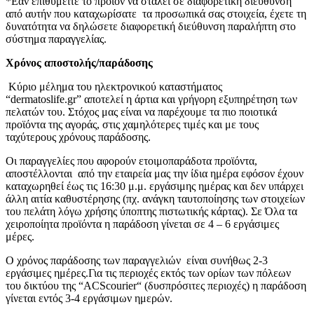
*Εάν επιθυμείτε το προϊόν να σταλεί σε διαφορετική διεύθυνση
από αυτήν που καταχωρίσατε τα προσωπικά σας στοιχεία, έχετε τη
δυνατότητα να δηλώσετε διαφορετική διεύθυνση παραλήπτη στο
σύστημα παραγγελίας.
Χρόνος αποστολής/παράδοσης
Κύριο μέλημα του ηλεκτρονικού καταστήματος
“dermatoslife.gr” αποτελεί η άρτια και γρήγορη εξυπηρέτηση των
πελατών του. Στόχος μας είναι να παρέχουμε τα πιο ποιοτικά
προϊόντα της αγοράς, στις χαμηλότερες τιμές και με τους
ταχύτερους χρόνους παράδοσης.
Οι παραγγελίες που αφορούν ετοιμοπαράδοτα προϊόντα,
αποστέλλονται από την εταιρεία μας την ίδια ημέρα εφόσον έχουν
καταχωρηθεί έως τις 16:30 μ.μ. εργάσιμης ημέρας και δεν υπάρχει
άλλη αιτία καθυστέρησης (πχ. ανάγκη ταυτοποίησης των στοιχείων
του πελάτη λόγω χρήσης ύποπτης πιστωτικής κάρτας). Σε Όλα τα
χειροποίητα προϊόντα η παράδοση γίνεται σε 4 – 6 εργάσιμες
μέρες.
Ο χρόνος παράδοσης των παραγγελιών είναι συνήθως 2-3
εργάσιμες ημέρες.Για τις περιοχές εκτός των ορίων των πόλεων
του δικτύου της “ACScourier“ (δυσπρόσιτες περιοχές) η παράδοση
γίνεται εντός 3-4 εργάσιμων ημερών.