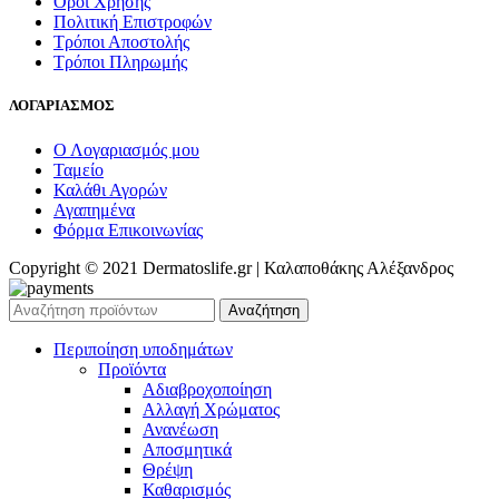
Όροι Χρήσης
Πολιτική Επιστροφών
Τρόποι Αποστολής
Τρόποι Πληρωμής
ΛΟΓΑΡΙΑΣΜΟΣ
Ο Λογαριασμός μου
Ταμείο
Καλάθι Αγορών
Αγαπημένα
Φόρμα Επικοινωνίας
Copyright © 2021 Dermatoslife.gr | Καλαποθάκης Αλέξανδρος
Αναζήτηση
Περιποίηση υποδημάτων
Προϊόντα
Αδιαβροχοποίηση
Αλλαγή Χρώματος
Ανανέωση
Αποσμητικά
Θρέψη
Καθαρισμός