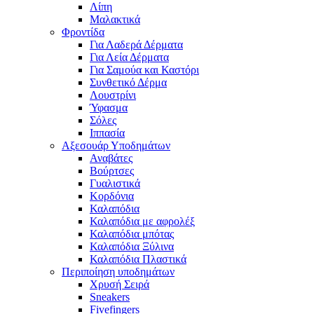
Λίπη
Μαλακτικά
Φροντίδα
Για Λαδερά Δέρματα
Για Λεία Δέρματα
Για Σαμούα και Καστόρι
Συνθετικό Δέρμα
Λουστρίνι
Ύφασμα
Σόλες
Ιππασία
Αξεσουάρ Υποδημάτων
Αναβάτες
Βούρτσες
Γυαλιστικά
Κορδόνια
Καλαπόδια
Καλαπόδια με αφρολέξ
Καλαπόδια μπότας
Καλαπόδια Ξύλινα
Καλαπόδια Πλαστικά
Περιποίηση υποδημάτων
Χρυσή Σειρά
Sneakers
Fivefingers