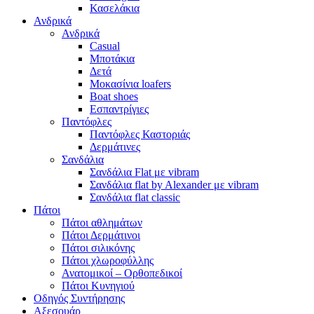
Κασελάκια
Ανδρικά
Ανδρικά
Casual
Μποτάκια
Δετά
Μοκασίνια loafers
Boat shoes
Εσπαντρίγιες
Παντόφλες
Παντόφλες Καστοριάς
Δερμάτινες
Σανδάλια
Σανδάλια Flat με vibram
Σανδάλια flat by Alexander με vibram
Σανδάλια flat classic
Πάτοι
Πάτοι αθλημάτων
Πάτοι Δερμάτινοι
Πάτοι σιλικόνης
Πάτοι χλωροφύλλης
Ανατομικοί – Ορθοπεδικοί
Πάτοι Κυνηγιού
Οδηγός Συντήρησης
Αξεσουάρ