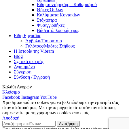
Είδη συντήρησης – Καθαρισμού
Θήκες Όπλων
Καλύμματα Κοντακίων
Στόχαστρα
Φυσιγγιοθήκες
Βάσεις όπλου κάμερας
Είδη Εργασίας
Άρβυλα/Παπούτσια
Γαλότσες/Μπότες Στήθους
Η Ιστορία της Vibram
Blog
Σχετικά με εμάς
Αγαπημένα
Σύγκριση
Σύνδεση / Εγγραφή
Καλάθι Αγορών
Κλείσιμο
Facebook
Instagram
YouTube
Χρησιμοποιούμε cookies για να βελτιώσουμε την εμπειρία σας
στον ιστότοπό μας. Με την περιήγηση σε αυτόν τον ιστότοπο,
συμφωνείτε με τη χρήση των cookies από εμάς.
Αποδοχή
Αναζήτηση