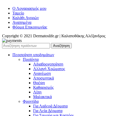
Ο Λογαριασμός μου
Ταμείο
Καλάθι Αγορών
Αγαπημένα
Φόρμα Επικοινωνίας
Copyright © 2021 Dermatoslife.gr | Καλαποθάκης Αλέξανδρος
Αναζήτηση
Περιποίηση υποδημάτων
Προϊόντα
Αδιαβροχοποίηση
Αλλαγή Χρώματος
Ανανέωση
Αποσμητικά
Θρέψη
Καθαρισμός
Λίπη
Μαλακτικά
Φροντίδα
Για Λαδερά Δέρματα
Για Λεία Δέρματα
Για Σαμούα και Καστόρι