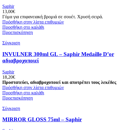
Saphir
13,00
€
Γόμα για επιφανειακή βρομιά σε σουέτ. Χρυσή σειρά.
Πρόσθήκη στην λίστα επιθυμιών
Προσθήκη στο καλάθι
Προεπισκόπηση
Σύγκριση
INVULNER 300ml GL – Saphir Medaille D’or
αδιαβροχοποιεί
Saphir
18,20
€
Προστατεύει, αδιαβροχοποιεί και αποτρέπει τους λεκέδες
Πρόσθήκη στην λίστα επιθυμιών
Προσθήκη στο καλάθι
Προεπισκόπηση
Σύγκριση
MIRROR GLOSS 75ml – Saphir