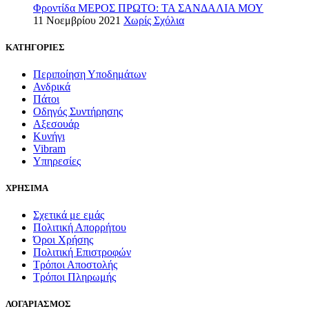
Φροντίδα ΜΕΡΟΣ ΠΡΩΤΟ: ΤΑ ΣΑΝΔΑΛΙΑ ΜΟΥ
11 Νοεμβρίου 2021
Χωρίς Σχόλια
ΚΑΤΗΓΟΡΙΕΣ
Περιποίηση Υποδημάτων
Ανδρικά
Πάτοι
Οδηγός Συντήρησης
Αξεσουάρ
Κυνήγι
Vibram
Υπηρεσίες
ΧΡΗΣΙΜΑ
Σχετικά με εμάς
Πολιτική Απορρήτου
Όροι Χρήσης
Πολιτική Επιστροφών
Τρόποι Αποστολής
Τρόποι Πληρωμής
ΛΟΓΑΡΙΑΣΜΟΣ