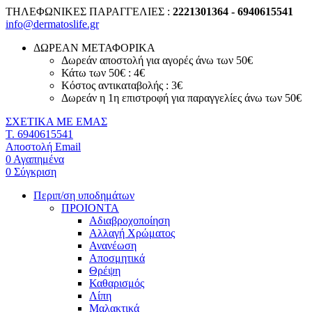
ΤΗΛΕΦΩΝΙΚΕΣ ΠΑΡΑΓΓΕΛΙΕΣ :
2221301364 - 6940615541
info@dermatoslife.gr
ΔΩΡΕΑΝ ΜΕΤΑΦΟΡΙΚΑ
Δωρεάν αποστολή για αγορές άνω των 50€
Κάτω των 50€ : 4€
Κόστος αντικαταβολής : 3€
Δωρεάν η 1η επιστροφή για παραγγελίες άνω των 50€
ΣΧΕΤΙΚΑ ΜΕ ΕΜΑΣ
T. 6940615541
Αποστολή Email
0
Αγαπημένα
0
Σύγκριση
Περιπ/ση υποδημάτων
ΠΡΟΙΟΝΤΑ
Αδιαβροχοποίηση
Αλλαγή Χρώματος
Ανανέωση
Αποσμητικά
Θρέψη
Καθαρισμός
Λίπη
Μαλακτικά