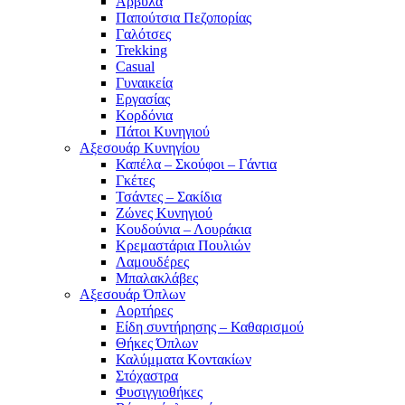
Άρβυλα
Παπούτσια Πεζοπορίας
Γαλότσες
Trekking
Casual
Γυναικεία
Εργασίας
Κορδόνια
Πάτοι Κυνηγιού
Αξεσουάρ Κυνηγίου
Καπέλα – Σκούφοι – Γάντια
Γκέτες
Τσάντες – Σακίδια
Ζώνες Κυνηγιού
Κουδούνια – Λουράκια
Κρεμαστάρια Πουλιών
Λαμουδέρες
Μπαλακλάβες
Αξεσουάρ Όπλων
Αορτήρες
Είδη συντήρησης – Καθαρισμού
Θήκες Όπλων
Καλύμματα Κοντακίων
Στόχαστρα
Φυσιγγιοθήκες