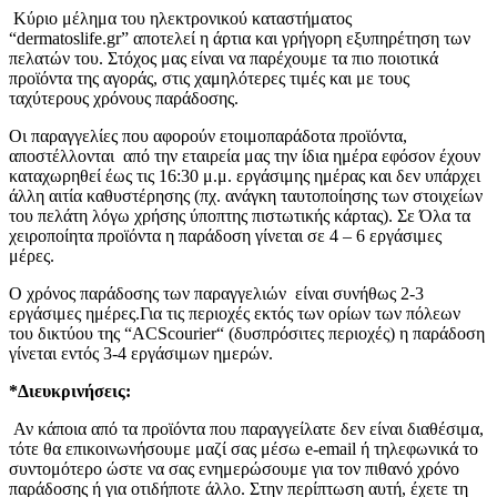
Κύριο μέλημα του ηλεκτρονικού καταστήματος
“dermatoslife.gr” αποτελεί η άρτια και γρήγορη εξυπηρέτηση των
πελατών του. Στόχος μας είναι να παρέχουμε τα πιο ποιοτικά
προϊόντα της αγοράς, στις χαμηλότερες τιμές και με τους
ταχύτερους χρόνους παράδοσης.
Οι παραγγελίες που αφορούν ετοιμοπαράδοτα προϊόντα,
αποστέλλονται από την εταιρεία μας την ίδια ημέρα εφόσον έχουν
καταχωρηθεί έως τις 16:30 μ.μ. εργάσιμης ημέρας και δεν υπάρχει
άλλη αιτία καθυστέρησης (πχ. ανάγκη ταυτοποίησης των στοιχείων
του πελάτη λόγω χρήσης ύποπτης πιστωτικής κάρτας). Σε Όλα τα
χειροποίητα προϊόντα η παράδοση γίνεται σε 4 – 6 εργάσιμες
μέρες.
Ο χρόνος παράδοσης των παραγγελιών είναι συνήθως 2-3
εργάσιμες ημέρες.Για τις περιοχές εκτός των ορίων των πόλεων
του δικτύου της “ACScourier“ (δυσπρόσιτες περιοχές) η παράδοση
γίνεται εντός 3-4 εργάσιμων ημερών.
*Διευκρινήσεις:
Αν κάποια από τα προϊόντα που παραγγείλατε δεν είναι διαθέσιμα,
τότε θα επικοινωνήσουμε μαζί σας μέσω e-email ή τηλεφωνικά το
συντομότερο ώστε να σας ενημερώσουμε για τον πιθανό χρόνο
παράδοσης ή για οτιδήποτε άλλο. Στην περίπτωση αυτή, έχετε τη