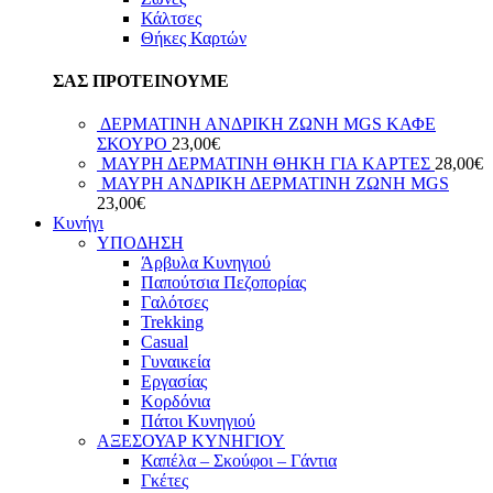
Κάλτσες
Θήκες Καρτών
ΣΑΣ ΠΡΟΤΕΙΝΟΥΜΕ
ΔΕΡΜΑΤΙΝΗ ΑΝΔΡΙΚΗ ΖΩΝΗ MGS ΚΑΦΕ
ΣΚΟΥΡΟ
23,00
€
ΜΑΥΡΗ ΔΕΡΜΑΤΙΝΗ ΘΗΚΗ ΓΙΑ ΚΑΡΤΕΣ
28,00
€
ΜΑΥΡΗ ΑΝΔΡΙΚΗ ΔΕΡΜΑΤΙΝΗ ΖΩΝΗ MGS
23,00
€
Κυνήγι
ΥΠΟΔΗΣΗ
Άρβυλα Κυνηγιού
Παπούτσια Πεζοπορίας
Γαλότσες
Trekking
Casual
Γυναικεία
Εργασίας
Κορδόνια
Πάτοι Κυνηγιού
ΑΞΕΣΟΥΑΡ ΚΥΝΗΓΙΟΥ
Καπέλα – Σκούφοι – Γάντια
Γκέτες