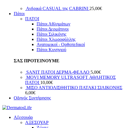
Ανδρικά CASUAL της CABRINI
25,00
€
Πάτοι
ΠΑΤΟΙ
Πάτοι Αθλημάτων
Πάτοι Δερμάτινοι
Πάτοι Σιλικόνης
Πάτοι Χλωροφύλλης
Ανατομικοί - Ορθοπεδικοί
Πάτοι Κυνηγιού
ΣΑΣ ΠΡΟΤΕΙΝΟΥΜΕ
SANIT ΠΑΤΟΙ ΔΕΡΜΑ-ΦΕΛΛΟ
5,00
€
MOVI MEMORY ULTRASOFT ΑΘΛΗΤΙΚΟΣ
ΠΑΤΟΙ
10,00
€
ΜΙΣΟ ΑΝΤΙΟΛΙΣΘΗΤΙΚΟ ΠATAKI ΣΙΛΙΚΟΝΗΣ
6,00
€
Οδηγός Συντήρησης
Αξεσουάρ
ΑΞΕΣΟΥΑΡ
Ζώνες