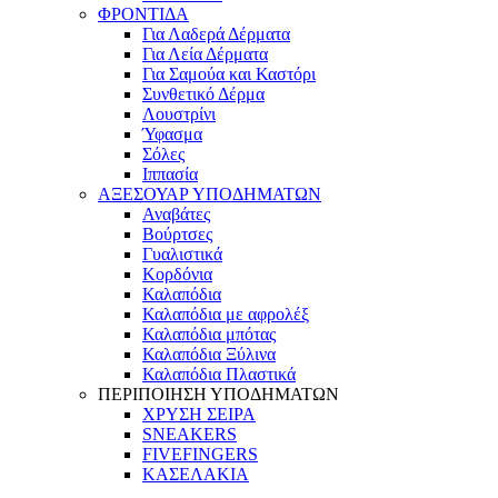
ΦΡΟΝΤΙΔΑ
Για Λαδερά Δέρματα
Για Λεία Δέρματα
Για Σαμούα και Καστόρι
Συνθετικό Δέρμα
Λουστρίνι
Ύφασμα
Σόλες
Ιππασία
ΑΞΕΣΟΥΑΡ ΥΠΟΔΗΜΑΤΩΝ
Αναβάτες
Βούρτσες
Γυαλιστικά
Κορδόνια
Καλαπόδια
Καλαπόδια με αφρολέξ
Καλαπόδια μπότας
Καλαπόδια Ξύλινα
Καλαπόδια Πλαστικά
ΠΕΡΙΠΟΙΗΣΗ ΥΠΟΔΗΜΑΤΩΝ
ΧΡΥΣΗ ΣΕΙΡΑ
SNEAKERS
FIVEFINGERS
ΚΑΣΕΛΑΚΙΑ