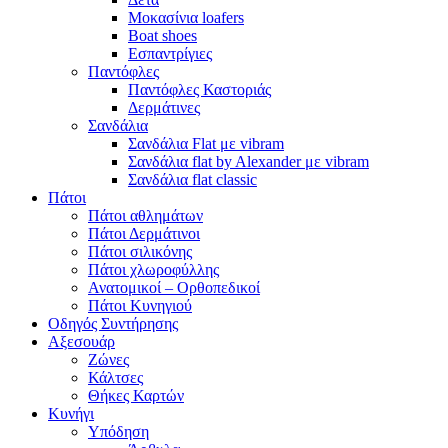
Μοκασίνια loafers
Boat shoes
Εσπαντρίγιες
Παντόφλες
Παντόφλες Καστοριάς
Δερμάτινες
Σανδάλια
Σανδάλια Flat με vibram
Σανδάλια flat by Alexander με vibram
Σανδάλια flat classic
Πάτοι
Πάτοι αθλημάτων
Πάτοι Δερμάτινοι
Πάτοι σιλικόνης
Πάτοι χλωροφύλλης
Ανατομικοί – Ορθοπεδικοί
Πάτοι Κυνηγιού
Οδηγός Συντήρησης
Αξεσουάρ
Ζώνες
Κάλτσες
Θήκες Καρτών
Κυνήγι
Υπόδηση