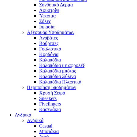
Συνθετικό Δέρμα
Λουστρίνι
Ύφασμα
Σόλες
Ιππασία
Αξεσουάρ Υποδημάτων
Αναβάτες
Βούρτσες
Γυαλιστικά
Κορδόνια
Καλαπόδια
Καλαπόδια με αφρολέξ
Καλαπόδια μπότας
Καλαπόδια Ξύλινα
Καλαπόδια Πλαστικά
Περιποίηση υποδημάτων
Χρυσή Σειρά
Sneakers
Fivefingers
Κασελάκια
Ανδρικά
Ανδρικά
Casual
Μποτάκια
Δετά