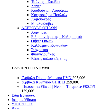
Τσάντες – Σακίδια
Ζώνες
Κουδούνια – Λουράκια
Κρεμαστάρια Πουλιών
Λαμουδέρες
Μπαλακλάβες
ΑΞΕΣΟΥΑΡ ΟΠΛΩΝ
Αορτήρες
Είδη συντήρησης – Καθαρισμού
Θήκες Όπλων
Καλύμματα Κοντακίων
Στόχαστρα
Φυσιγγιοθήκες
Βάσεις όπλου κάμερας
ΣΑΣ ΠΡΟΤΕΙΝΟΥΜΕ
Άρβυλα Diotto | Montana HVN
305,00
€
Άρβυλα Κυνηγιού GHIBLI
259,00
€
Παπούτσια Fitwell | Neon – Turquoise F8025/1
139,00
€
Είδη Εργασίας
Ιστορία Vibram
ΥΠΗΡΕΣΙΕΣ
Blog