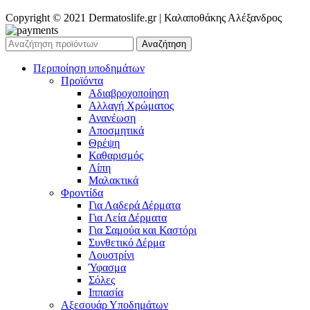
Copyright © 2021 Dermatoslife.gr | Καλαποθάκης Αλέξανδρος
Αναζήτηση
Περιποίηση υποδημάτων
Προϊόντα
Αδιαβροχοποίηση
Αλλαγή Χρώματος
Ανανέωση
Αποσμητικά
Θρέψη
Καθαρισμός
Λίπη
Μαλακτικά
Φροντίδα
Για Λαδερά Δέρματα
Για Λεία Δέρματα
Για Σαμούα και Καστόρι
Συνθετικό Δέρμα
Λουστρίνι
Ύφασμα
Σόλες
Ιππασία
Αξεσουάρ Υποδημάτων