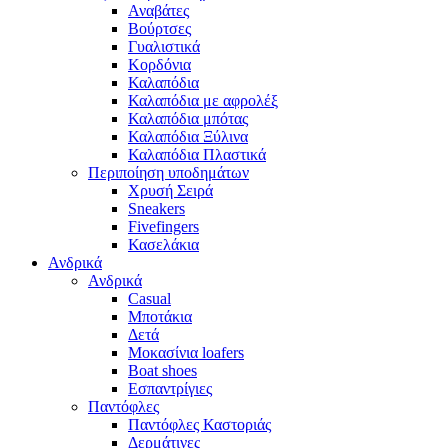
Αναβάτες
Βούρτσες
Γυαλιστικά
Κορδόνια
Καλαπόδια
Καλαπόδια με αφρολέξ
Καλαπόδια μπότας
Καλαπόδια Ξύλινα
Καλαπόδια Πλαστικά
Περιποίηση υποδημάτων
Χρυσή Σειρά
Sneakers
Fivefingers
Κασελάκια
Ανδρικά
Ανδρικά
Casual
Μποτάκια
Δετά
Μοκασίνια loafers
Boat shoes
Εσπαντρίγιες
Παντόφλες
Παντόφλες Καστοριάς
Δερμάτινες