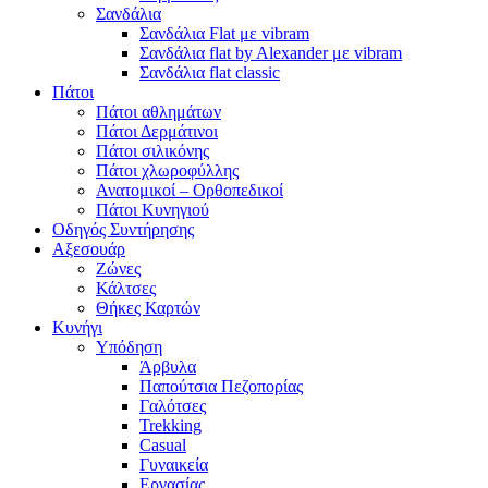
Σανδάλια
Σανδάλια Flat με vibram
Σανδάλια flat by Alexander με vibram
Σανδάλια flat classic
Πάτοι
Πάτοι αθλημάτων
Πάτοι Δερμάτινοι
Πάτοι σιλικόνης
Πάτοι χλωροφύλλης
Ανατομικοί – Ορθοπεδικοί
Πάτοι Κυνηγιού
Οδηγός Συντήρησης
Αξεσουάρ
Ζώνες
Κάλτσες
Θήκες Καρτών
Κυνήγι
Υπόδηση
Άρβυλα
Παπούτσια Πεζοπορίας
Γαλότσες
Trekking
Casual
Γυναικεία
Εργασίας