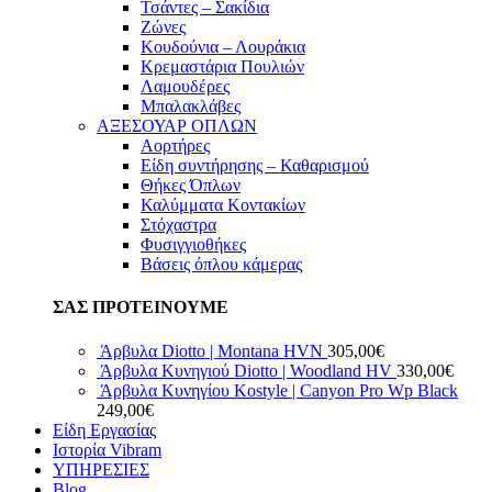
Τσάντες – Σακίδια
Ζώνες
Κουδούνια – Λουράκια
Κρεμαστάρια Πουλιών
Λαμουδέρες
Μπαλακλάβες
ΑΞΕΣΟΥΑΡ ΟΠΛΩΝ
Αορτήρες
Είδη συντήρησης – Καθαρισμού
Θήκες Όπλων
Καλύμματα Κοντακίων
Στόχαστρα
Φυσιγγιοθήκες
Βάσεις όπλου κάμερας
ΣΑΣ ΠΡΟΤΕΙΝΟΥΜΕ
Άρβυλα Diotto | Montana HVN
305,00
€
Άρβυλα Κυνηγιού Diotto | Woodland HV
330,00
€
Άρβυλα Κυνηγίου Kostyle | Canyon Pro Wp Black
249,00
€
Είδη Εργασίας
Ιστορία Vibram
ΥΠΗΡΕΣΙΕΣ
Blog