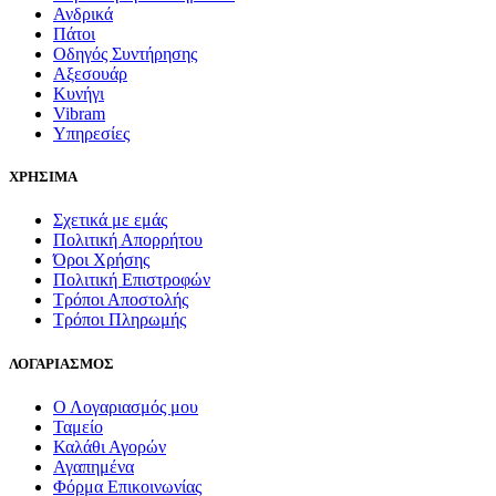
Ανδρικά
Πάτοι
Οδηγός Συντήρησης
Αξεσουάρ
Κυνήγι
Vibram
Υπηρεσίες
ΧΡΗΣΙΜΑ
Σχετικά με εμάς
Πολιτική Απορρήτου
Όροι Χρήσης
Πολιτική Επιστροφών
Τρόποι Αποστολής
Τρόποι Πληρωμής
ΛΟΓΑΡΙΑΣΜΟΣ
Ο Λογαριασμός μου
Ταμείο
Καλάθι Αγορών
Αγαπημένα
Φόρμα Επικοινωνίας