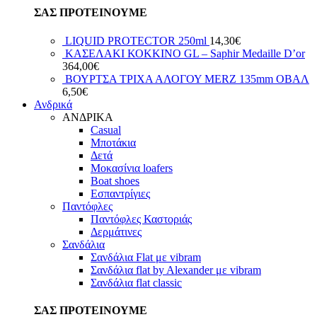
ΣΑΣ ΠΡΟΤΕΙΝΟΥΜΕ
LIQUID PROTECTOR 250ml
14,30
€
ΚΑΣΕΛΑΚΙ ΚΟΚΚΙΝΟ GL – Saphir Medaille D’or
364,00
€
ΒΟΥΡΤΣΑ ΤΡΙΧΑ ΑΛΟΓΟΥ MERZ 135mm ΟΒΑΛ
6,50
€
Ανδρικά
ΑΝΔΡΙΚΑ
Casual
Μποτάκια
Δετά
Μοκασίνια loafers
Boat shoes
Εσπαντρίγιες
Παντόφλες
Παντόφλες Καστοριάς
Δερμάτινες
Σανδάλια
Σανδάλια Flat με vibram
Σανδάλια flat by Alexander με vibram
Σανδάλια flat classic
ΣΑΣ ΠΡΟΤΕΙΝΟΥΜΕ