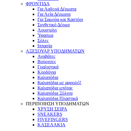
ΦΡΟΝΤΙΔΑ
Για Λαδερά Δέρματα
Για Λεία Δέρματα
Για Σαμούα και Καστόρι
Συνθετικό Δέρμα
Λουστρίνι
Ύφασμα
Σόλες
Ιππασία
ΑΞΕΣΟΥΑΡ ΥΠΟΔΗΜΑΤΩΝ
Αναβάτες
Βούρτσες
Γυαλιστικά
Κορδόνια
Καλαπόδια
Καλαπόδια με αφρολέξ
Καλαπόδια μπότας
Καλαπόδια Ξύλινα
Καλαπόδια Πλαστικά
ΠΕΡΙΠΟΙΗΣΗ ΥΠΟΔΗΜΑΤΩΝ
ΧΡΥΣΗ ΣΕΙΡΑ
SNEAKERS
FIVEFINGERS
ΚΑΣΕΛΑΚΙΑ