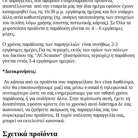
Οι παραγγελίες που αφορούν ετοιμοπαράδοτα προϊόντα,
αποστέλλονται από την εταιρεία μας την ίδια ημέρα εφόσον έχουν
καταχωρηθεί έως τις 16:30 μ.μ. εργάσιμης ημέρας και δεν υπάρχει
άλλη αιτία καθυστέρησης (πχ. ανάγκη ταυτοποίησης των στοιχείων
του πελάτη λόγω χρήσης ύποπτης πιστωτικής κάρτας). Σε Όλα τα
χειροποίητα προϊόντα η παράδοση γίνεται σε 4 – 6 εργάσιμες
μέρες.
Ο χρόνος παράδοσης των παραγγελιών είναι συνήθως 2-3
εργάσιμες ημέρες.Για τις περιοχές εκτός των ορίων των πόλεων
του δικτύου της “ACScourier“ (δυσπρόσιτες περιοχές) η παράδοση
γίνεται εντός 3-4 εργάσιμων ημερών.
*Διευκρινήσεις:
Αν κάποια από τα προϊόντα που παραγγείλατε δεν είναι διαθέσιμα,
τότε θα επικοινωνήσουμε μαζί σας μέσω e-email ή τηλεφωνικά το
συντομότερο ώστε να σας ενημερώσουμε για τον πιθανό χρόνο
παράδοσης ή για οτιδήποτε άλλο. Στην περίπτωση αυτή, έχετε τη
δυνατότητα, εφόσον κρίνετε ότι το χρονικό αυτό διάστημα δε σας
ικανοποιεί, να ζητήσετε ακύρωση της παραγγελίας σας του
συγκεκριμένου προϊόντος. Η τυχόν υπόλοιπη παραγγελία σας,
μπορεί να εκτελεστεί κανονικά.
Σχετικά προϊόντα