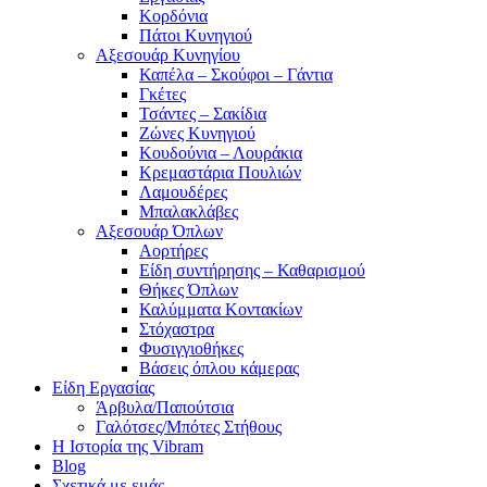
Κορδόνια
Πάτοι Κυνηγιού
Αξεσουάρ Κυνηγίου
Καπέλα – Σκούφοι – Γάντια
Γκέτες
Τσάντες – Σακίδια
Ζώνες Κυνηγιού
Κουδούνια – Λουράκια
Κρεμαστάρια Πουλιών
Λαμουδέρες
Μπαλακλάβες
Αξεσουάρ Όπλων
Αορτήρες
Είδη συντήρησης – Καθαρισμού
Θήκες Όπλων
Καλύμματα Κοντακίων
Στόχαστρα
Φυσιγγιοθήκες
Βάσεις όπλου κάμερας
Είδη Εργασίας
Άρβυλα/Παπούτσια
Γαλότσες/Μπότες Στήθους
Η Ιστορία της Vibram
Blog
Σχετικά με εμάς