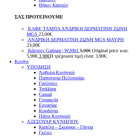
Θήκες Καρτών
ΣΑΣ ΠΡΟΤΕΙΝΟΥΜΕ
ΚΑΦΕ ΤΑΜΠΑ ΑΝΔΡΙΚΗ ΔΕΡΜΑΤΙΝΗ ΖΩΝΗ
MGS
23,00
€
ΑΝΔΡΙΚΗ ΔΕΡΜΑΤΙΝΗ ΖΩΝΗ MGS ΜΑΥΡΗ
23,00
€
Κάλτσες Galmag | W2001
5,90
€
Original price was:
5,90€.
3,90
€
Η τρέχουσα τιμή είναι: 3,90€.
Κυνήγι
ΥΠΟΔΗΣΗ
Άρβυλα Κυνηγιού
Παπούτσια Πεζοπορίας
Γαλότσες
Trekking
Casual
Γυναικεία
Εργασίας
Κορδόνια
Πάτοι Κυνηγιού
ΑΞΕΣΟΥΑΡ ΚΥΝΗΓΙΟΥ
Καπέλα – Σκούφοι – Γάντια
Γκέτες