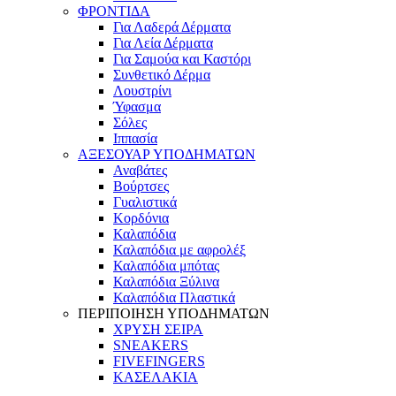
ΦΡΟΝΤΙΔΑ
Για Λαδερά Δέρματα
Για Λεία Δέρματα
Για Σαμούα και Καστόρι
Συνθετικό Δέρμα
Λουστρίνι
Ύφασμα
Σόλες
Ιππασία
ΑΞΕΣΟΥΑΡ ΥΠΟΔΗΜΑΤΩΝ
Αναβάτες
Βούρτσες
Γυαλιστικά
Κορδόνια
Καλαπόδια
Καλαπόδια με αφρολέξ
Καλαπόδια μπότας
Καλαπόδια Ξύλινα
Καλαπόδια Πλαστικά
ΠΕΡΙΠΟΙΗΣΗ ΥΠΟΔΗΜΑΤΩΝ
ΧΡΥΣΗ ΣΕΙΡΑ
SNEAKERS
FIVEFINGERS
ΚΑΣΕΛΑΚΙΑ