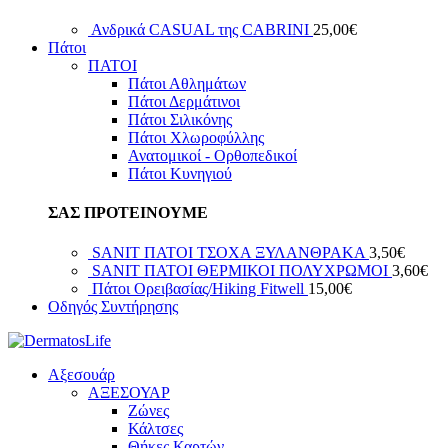
Ανδρικά CASUAL της CABRINI
25,00
€
Πάτοι
ΠΑΤΟΙ
Πάτοι Αθλημάτων
Πάτοι Δερμάτινοι
Πάτοι Σιλικόνης
Πάτοι Χλωροφύλλης
Ανατομικοί - Ορθοπεδικοί
Πάτοι Κυνηγιού
ΣΑΣ ΠΡΟΤΕΙΝΟΥΜΕ
SANIT ΠΑΤΟΙ ΤΣΟΧΑ ΞΥΛΑΝΘΡΑΚΑ
3,50
€
SANIT ΠΑΤΟΙ ΘΕΡΜΙΚΟΙ ΠΟΛΥΧΡΩΜΟΙ
3,60
€
Πάτοι Ορειβασίας/Hiking Fitwell
15,00
€
Οδηγός Συντήρησης
Αξεσουάρ
ΑΞΕΣΟΥΑΡ
Ζώνες
Κάλτσες
Θήκες Καρτών