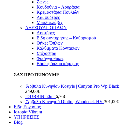
Ζώνες
Κουδούνια – Λουράκια
Κρεμαστάρια Πουλιών
Λαμουδέρες
Μπαλακλάβες
ΑΞΕΣΟΥΑΡ ΟΠΛΩΝ
Αορτήρες
Είδη συντήρησης – Καθαρισμού
Θήκες Όπλων
Καλύμματα Κοντακίων
Στόχαστρα
Φυσιγγιοθήκες
Βάσεις όπλου κάμερας
ΣΑΣ ΠΡΟΤΕΙΝΟΥΜΕ
Άρβυλα Κυνηγίου Kostyle | Canyon Pro Wp Black
249,00
€
DUBBIN 50ml
6,76
€
Άρβυλα Κυνηγιού Diotto | Woodcock HV
301,00
€
Είδη Εργασίας
Ιστορία Vibram
ΥΠΗΡΕΣΙΕΣ
Blog