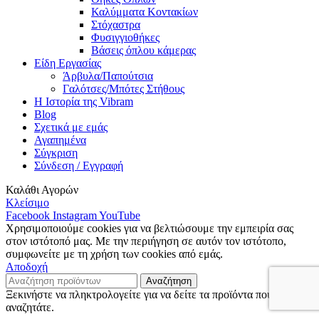
Καλύμματα Κοντακίων
Στόχαστρα
Φυσιγγιοθήκες
Βάσεις όπλου κάμερας
Είδη Εργασίας
Άρβυλα/Παπούτσια
Γαλότσες/Μπότες Στήθους
Η Ιστορία της Vibram
Blog
Σχετικά με εμάς
Αγαπημένα
Σύγκριση
Σύνδεση / Εγγραφή
Καλάθι Αγορών
Κλείσιμο
Facebook
Instagram
YouTube
Χρησιμοποιούμε cookies για να βελτιώσουμε την εμπειρία σας
στον ιστότοπό μας. Με την περιήγηση σε αυτόν τον ιστότοπο,
συμφωνείτε με τη χρήση των cookies από εμάς.
Αποδοχή
Αναζήτηση
Ξεκινήστε να πληκτρολογείτε για να δείτε τα προϊόντα που
αναζητάτε.