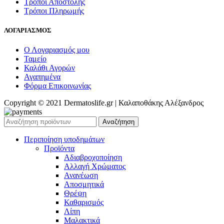
Τρόποι Αποστολής
Τρόποι Πληρωμής
ΛΟΓΑΡΙΑΣΜΟΣ
Ο Λογαριασμός μου
Ταμείο
Καλάθι Αγορών
Αγαπημένα
Φόρμα Επικοινωνίας
Copyright © 2021 Dermatoslife.gr | Καλαποθάκης Αλέξανδρος
Αναζήτηση
Περιποίηση υποδημάτων
Προϊόντα
Αδιαβροχοποίηση
Αλλαγή Χρώματος
Ανανέωση
Αποσμητικά
Θρέψη
Καθαρισμός
Λίπη
Μαλακτικά