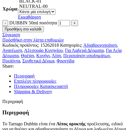
BLACK-01
NEUTRAL-00
Χρώμα
Εκκαθάριση
DUBBIN 50ml ποσότητα
Προσθήκη στο καλάθι
Σύγκριση
Πρόσθήκη στην λίστα επιθυμιών
Κωδικός προϊόντος:
15262018
Κατηγορίες:
Αδιαβροχοποίηση
,
Ανανέωση
,
Αξεσουάρ Κυνηγίου
,
Για Λαδερά Δέρματα
,
Για Λεία
Δέρματα
,
Θρέψη
,
Κυνήγι
,
Λίπη
,
Περιποίηση υποδημάτων
,
Προϊόντα
,
Συνθετικό Δέρμα
,
Φροντίδα
Share:
Περιγραφή
Επιπλέον πληροφορίες
Πληροφορίες Κατασκευαστή
Shipping & Delivery
Περιγραφή
Περιγραφή
Το Tarrago Dubbin είναι ένα
Λίπος ορυκτής
προέλευσης, ειδικό
για να θρέψει και αδιαβροχοποίηση το δέρμα και λαδωμένο δέρμα.