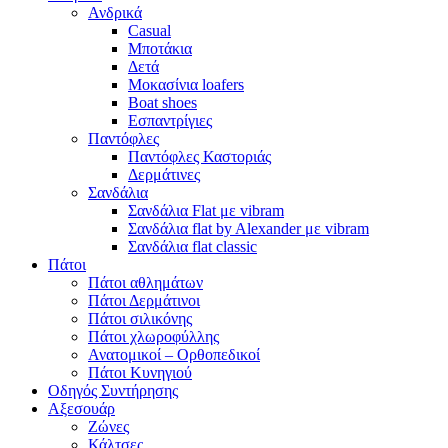
Ανδρικά
Casual
Μποτάκια
Δετά
Μοκασίνια loafers
Boat shoes
Εσπαντρίγιες
Παντόφλες
Παντόφλες Καστοριάς
Δερμάτινες
Σανδάλια
Σανδάλια Flat με vibram
Σανδάλια flat by Alexander με vibram
Σανδάλια flat classic
Πάτοι
Πάτοι αθλημάτων
Πάτοι Δερμάτινοι
Πάτοι σιλικόνης
Πάτοι χλωροφύλλης
Ανατομικοί – Ορθοπεδικοί
Πάτοι Κυνηγιού
Οδηγός Συντήρησης
Αξεσουάρ
Ζώνες
Κάλτσες