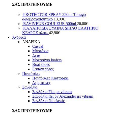
ΣΑΣ ΠΡΟΤΕΙΝΟΥΜΕ
PROTECTOR SPRAY 250ml Tarrago
αδιαβροχοποιητικό
13,00
€
RAVIVEUR COULEUR 500ml
26,00
€
ΚΑΛΑΠΟΔΙΑ ΞΥΛΙΝΑ ΔΙΠΛΟ ΕΛΑΤΗΡΙΟ
ΚΕΔΡΟΣ ολοκ.
42,90
€
Ανδρικά
ΑΝΔΡΙΚΑ
Casual
Μποτάκια
Δετά
Μοκασίνια loafers
Boat shoes
Εσπαντρίγιες
Παντόφλες
Παντόφλες Καστοριάς
Δερμάτινες
Σανδάλια
Σανδάλια Flat με vibram
Σανδάλια flat by Alexander με vibram
Σανδάλια flat classic
ΣΑΣ ΠΡΟΤΕΙΝΟΥΜΕ