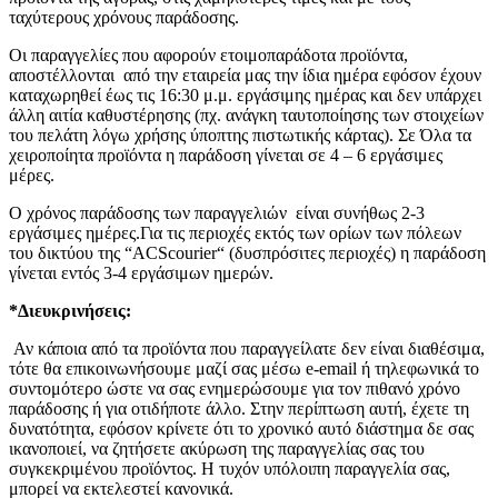
ταχύτερους χρόνους παράδοσης.
Οι παραγγελίες που αφορούν ετοιμοπαράδοτα προϊόντα,
αποστέλλονται από την εταιρεία μας την ίδια ημέρα εφόσον έχουν
καταχωρηθεί έως τις 16:30 μ.μ. εργάσιμης ημέρας και δεν υπάρχει
άλλη αιτία καθυστέρησης (πχ. ανάγκη ταυτοποίησης των στοιχείων
του πελάτη λόγω χρήσης ύποπτης πιστωτικής κάρτας). Σε Όλα τα
χειροποίητα προϊόντα η παράδοση γίνεται σε 4 – 6 εργάσιμες
μέρες.
Ο χρόνος παράδοσης των παραγγελιών είναι συνήθως 2-3
εργάσιμες ημέρες.Για τις περιοχές εκτός των ορίων των πόλεων
του δικτύου της “ACScourier“ (δυσπρόσιτες περιοχές) η παράδοση
γίνεται εντός 3-4 εργάσιμων ημερών.
*Διευκρινήσεις:
Αν κάποια από τα προϊόντα που παραγγείλατε δεν είναι διαθέσιμα,
τότε θα επικοινωνήσουμε μαζί σας μέσω e-email ή τηλεφωνικά το
συντομότερο ώστε να σας ενημερώσουμε για τον πιθανό χρόνο
παράδοσης ή για οτιδήποτε άλλο. Στην περίπτωση αυτή, έχετε τη
δυνατότητα, εφόσον κρίνετε ότι το χρονικό αυτό διάστημα δε σας
ικανοποιεί, να ζητήσετε ακύρωση της παραγγελίας σας του
συγκεκριμένου προϊόντος. Η τυχόν υπόλοιπη παραγγελία σας,
μπορεί να εκτελεστεί κανονικά.