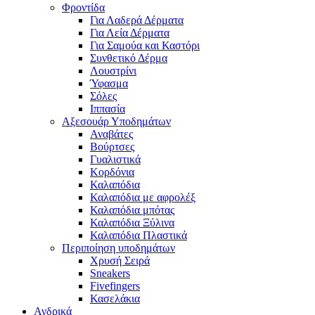
Φροντίδα
Για Λαδερά Δέρματα
Για Λεία Δέρματα
Για Σαμούα και Καστόρι
Συνθετικό Δέρμα
Λουστρίνι
Ύφασμα
Σόλες
Ιππασία
Αξεσουάρ Υποδημάτων
Αναβάτες
Βούρτσες
Γυαλιστικά
Κορδόνια
Καλαπόδια
Καλαπόδια με αφρολέξ
Καλαπόδια μπότας
Καλαπόδια Ξύλινα
Καλαπόδια Πλαστικά
Περιποίηση υποδημάτων
Χρυσή Σειρά
Sneakers
Fivefingers
Κασελάκια
Ανδρικά