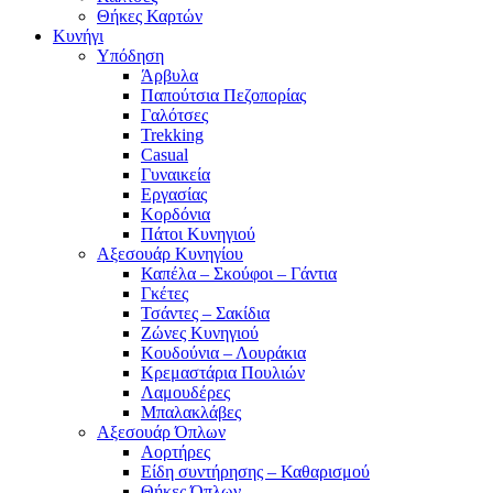
Θήκες Καρτών
Κυνήγι
Υπόδηση
Άρβυλα
Παπούτσια Πεζοπορίας
Γαλότσες
Trekking
Casual
Γυναικεία
Εργασίας
Κορδόνια
Πάτοι Κυνηγιού
Αξεσουάρ Κυνηγίου
Καπέλα – Σκούφοι – Γάντια
Γκέτες
Τσάντες – Σακίδια
Ζώνες Κυνηγιού
Κουδούνια – Λουράκια
Κρεμαστάρια Πουλιών
Λαμουδέρες
Μπαλακλάβες
Αξεσουάρ Όπλων
Αορτήρες
Είδη συντήρησης – Καθαρισμού
Θήκες Όπλων