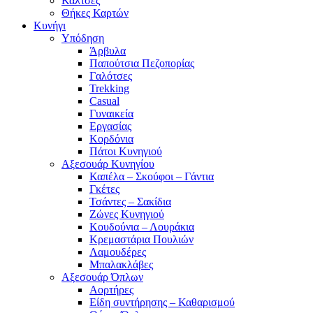
Κάλτσες
Θήκες Καρτών
Κυνήγι
Υπόδηση
Άρβυλα
Παπούτσια Πεζοπορίας
Γαλότσες
Trekking
Casual
Γυναικεία
Εργασίας
Κορδόνια
Πάτοι Κυνηγιού
Αξεσουάρ Κυνηγίου
Καπέλα – Σκούφοι – Γάντια
Γκέτες
Τσάντες – Σακίδια
Ζώνες Κυνηγιού
Κουδούνια – Λουράκια
Κρεμαστάρια Πουλιών
Λαμουδέρες
Μπαλακλάβες
Αξεσουάρ Όπλων
Αορτήρες
Είδη συντήρησης – Καθαρισμού