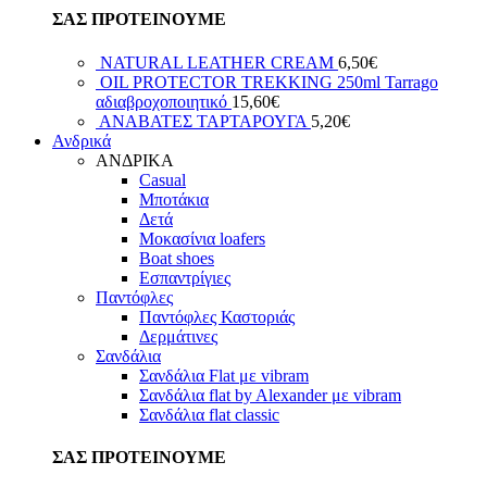
ΣΑΣ ΠΡΟΤΕΙΝΟΥΜΕ
NATURAL LEATHER CREAM
6,50
€
OIL PROTECTOR TREKKING 250ml Tarrago
αδιαβροχοποιητικό
15,60
€
ΑΝΑΒΑΤΕΣ ΤΑΡΤΑΡΟΥΓΑ
5,20
€
Ανδρικά
ΑΝΔΡΙΚΑ
Casual
Μποτάκια
Δετά
Μοκασίνια loafers
Boat shoes
Εσπαντρίγιες
Παντόφλες
Παντόφλες Καστοριάς
Δερμάτινες
Σανδάλια
Σανδάλια Flat με vibram
Σανδάλια flat by Alexander με vibram
Σανδάλια flat classic
ΣΑΣ ΠΡΟΤΕΙΝΟΥΜΕ