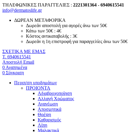
ΤΗΛΕΦΩΝΙΚΕΣ ΠΑΡΑΓΓΕΛΙΕΣ :
2221301364 - 6940615541
info@dermatoslife.gr
ΔΩΡΕΑΝ ΜΕΤΑΦΟΡΙΚΑ
Δωρεάν αποστολή για αγορές άνω των 50€
Κάτω των 50€ : 4€
Κόστος αντικαταβολής : 3€
Δωρεάν η 1η επιστροφή για παραγγελίες άνω των 50€
ΣΧΕΤΙΚΑ ΜΕ ΕΜΑΣ
T. 6940615541
Αποστολή Email
0
Αγαπημένα
0
Σύγκριση
Περιπ/ση υποδημάτων
ΠΡΟΙΟΝΤΑ
Αδιαβροχοποίηση
Αλλαγή Χρώματος
Ανανέωση
Αποσμητικά
Θρέψη
Καθαρισμός
Λίπη
Μαλακτικά