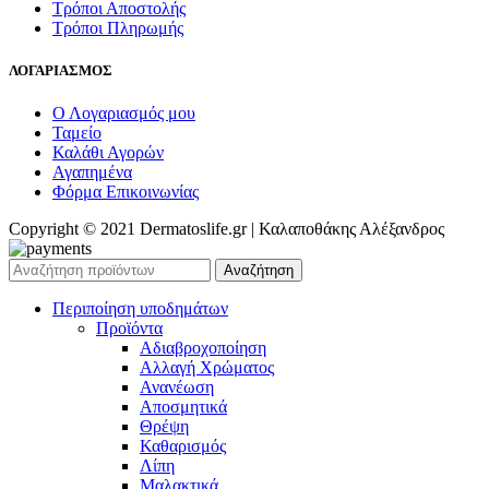
Τρόποι Αποστολής
Τρόποι Πληρωμής
ΛΟΓΑΡΙΑΣΜΟΣ
Ο Λογαριασμός μου
Ταμείο
Καλάθι Αγορών
Αγαπημένα
Φόρμα Επικοινωνίας
Copyright © 2021 Dermatoslife.gr | Καλαποθάκης Αλέξανδρος
Αναζήτηση
Περιποίηση υποδημάτων
Προϊόντα
Αδιαβροχοποίηση
Αλλαγή Χρώματος
Ανανέωση
Αποσμητικά
Θρέψη
Καθαρισμός
Λίπη
Μαλακτικά