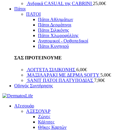
Ανδρικά CASUAL της CABRINI
25,00
€
Πάτοι
ΠΑΤΟΙ
Πάτοι Αθλημάτων
Πάτοι Δερμάτινοι
Πάτοι Σιλικόνης
Πάτοι Χλωροφύλλης
Ανατομικοί - Ορθοπεδικοί
Πάτοι Κυνηγιού
ΣΑΣ ΠΡΟΤΕΙΝΟΥΜΕ
ΛΟΓΓΕΤΑ ΣΙΛΙΚΟΝΗΣ
6,00
€
ΜΑΞΙΛΑΡΑΚΙ ΜΕ ΔΕΡΜΑ SOFTY
5,00
€
SANIT ΠΑΤΟΙ ΠΛΑΤΥΠΟΔΙΑΣ
7,90
€
Οδηγός Συντήρησης
Αξεσουάρ
ΑΞΕΣΟΥΑΡ
Ζώνες
Κάλτσες
Θήκες Καρτών