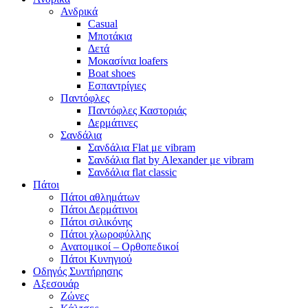
Ανδρικά
Casual
Μποτάκια
Δετά
Μοκασίνια loafers
Boat shoes
Εσπαντρίγιες
Παντόφλες
Παντόφλες Καστοριάς
Δερμάτινες
Σανδάλια
Σανδάλια Flat με vibram
Σανδάλια flat by Alexander με vibram
Σανδάλια flat classic
Πάτοι
Πάτοι αθλημάτων
Πάτοι Δερμάτινοι
Πάτοι σιλικόνης
Πάτοι χλωροφύλλης
Ανατομικοί – Ορθοπεδικοί
Πάτοι Κυνηγιού
Οδηγός Συντήρησης
Αξεσουάρ
Ζώνες