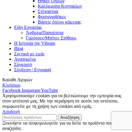
Θήκες Όπλων
Καλύμματα Κοντακίων
Στόχαστρα
Φυσιγγιοθήκες
Βάσεις όπλου κάμερας
Είδη Εργασίας
Άρβυλα/Παπούτσια
Γαλότσες/Μπότες Στήθους
Η Ιστορία της Vibram
Blog
Σχετικά με εμάς
Αγαπημένα
Σύγκριση
Σύνδεση / Εγγραφή
Καλάθι Αγορών
Κλείσιμο
Facebook
Instagram
YouTube
Χρησιμοποιούμε cookies για να βελτιώσουμε την εμπειρία σας
στον ιστότοπό μας. Με την περιήγηση σε αυτόν τον ιστότοπο,
συμφωνείτε με τη χρήση των cookies από εμάς.
Αποδοχή
Αναζήτηση
Ξεκινήστε να πληκτρολογείτε για να δείτε τα προϊόντα που
αναζητάτε.