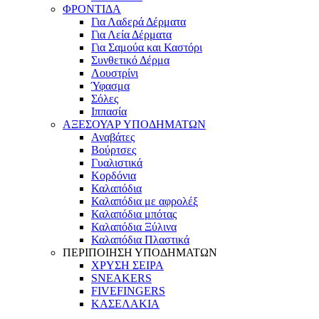
ΦΡΟΝΤΙΔΑ
Για Λαδερά Δέρματα
Για Λεία Δέρματα
Για Σαμούα και Καστόρι
Συνθετικό Δέρμα
Λουστρίνι
Ύφασμα
Σόλες
Ιππασία
ΑΞΕΣΟΥΑΡ ΥΠΟΔΗΜΑΤΩΝ
Αναβάτες
Βούρτσες
Γυαλιστικά
Κορδόνια
Καλαπόδια
Καλαπόδια με αφρολέξ
Καλαπόδια μπότας
Καλαπόδια Ξύλινα
Καλαπόδια Πλαστικά
ΠΕΡΙΠΟΙΗΣΗ ΥΠΟΔΗΜΑΤΩΝ
ΧΡΥΣΗ ΣΕΙΡΑ
SNEAKERS
FIVEFINGERS
ΚΑΣΕΛΑΚΙΑ