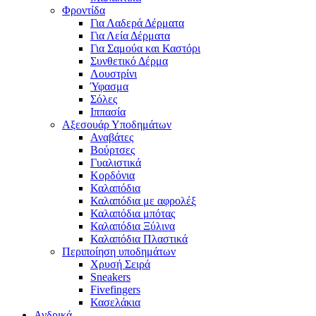
Φροντίδα
Για Λαδερά Δέρματα
Για Λεία Δέρματα
Για Σαμούα και Καστόρι
Συνθετικό Δέρμα
Λουστρίνι
Ύφασμα
Σόλες
Ιππασία
Αξεσουάρ Υποδημάτων
Αναβάτες
Βούρτσες
Γυαλιστικά
Κορδόνια
Καλαπόδια
Καλαπόδια με αφρολέξ
Καλαπόδια μπότας
Καλαπόδια Ξύλινα
Καλαπόδια Πλαστικά
Περιποίηση υποδημάτων
Χρυσή Σειρά
Sneakers
Fivefingers
Κασελάκια
Ανδρικά