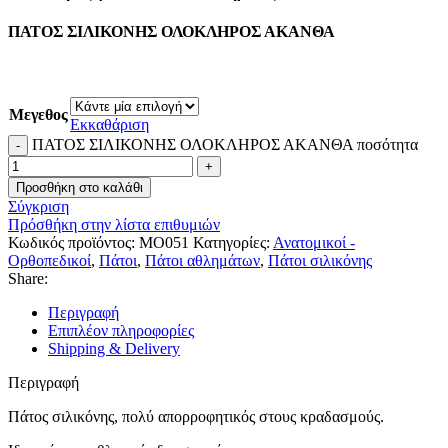
ΠΑΤΟΣ ΣΙΛΙΚΟΝΗΣ ΟΛΟΚΛΗΡΟΣ ΑΚΑΝΘΑ
Μεγεθος
Εκκαθάριση
ΠΑΤΟΣ ΣΙΛΙΚΟΝΗΣ ΟΛΟΚΛΗΡΟΣ ΑΚΑΝΘΑ ποσότητα
Προσθήκη στο καλάθι
Σύγκριση
Πρόσθήκη στην λίστα επιθυμιών
Κωδικός προϊόντος:
MO051
Κατηγορίες:
Ανατομικοί -
Ορθοπεδικοί
,
Πάτοι
,
Πάτοι αθλημάτων
,
Πάτοι σιλικόνης
Share:
Περιγραφή
Επιπλέον πληροφορίες
Shipping & Delivery
Περιγραφή
Πάτος σιλικόνης, πολύ απορροφητικός στους κραδασμούς.