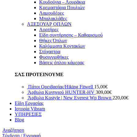
Κουδούνια – Λουράκια
Κρεμαστάρια Πουλιών
Λαμουδέρες
Μπαλακλάβες
ΑΞΕΣΟΥΑΡ ΟΠΛΩΝ
Αορτήρες
Είδη συντήρησης – Καθαρισμού
Θήκες Όπλων
Καλύμματα Κοντακίων
Στόχαστρα
Φυσιγγιοθήκες
Βάσεις όπλου κάμερας
ΣΑΣ ΠΡΟΤΕΙΝΟΥΜΕ
Πάτοι Ορειβασίας/Hiking Fitwell
15,00
€
Άρβυλα Κυνηγιού HUNTER-HV
309,00
€
Άρβυλα Kostyle | New Everest Wp Brown
220,00
€
Είδη Εργασίας
Ιστορία Vibram
ΥΠΗΡΕΣΙΕΣ
Blog
Αναζήτηση
Σύνδεση / Εγγραφή