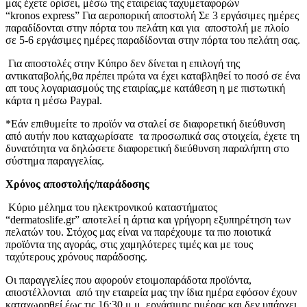
μας έχετε ορίσει, μέσω της εταιρείας ταχυμεταφορών
“kronos express” Για αεροπορική αποστολή Σε 3 εργάσιμες ημέρες
παραδίδονται στην πόρτα του πελάτη και για αποστολή με πλοίο
σε 5-6 εργάσιμες ημέρες παραδίδονται στην πόρτα του πελάτη σας.
Για αποστολές στην Κύπρο δεν δίνεται η επιλογή της
αντικαταβολής,θα πρέπει πρώτα να έχει καταβληθεί το ποσό σε ένα
απ τους λογαριασμούς της εταιρίας,με κατάθεση η με πιστωτική
κάρτα η μέσω Paypal.
*Εάν επιθυμείτε το προϊόν να σταλεί σε διαφορετική διεύθυνση
από αυτήν που καταχωρίσατε τα προσωπικά σας στοιχεία, έχετε τη
δυνατότητα να δηλώσετε διαφορετική διεύθυνση παραλήπτη στο
σύστημα παραγγελίας.
Χρόνος αποστολής/παράδοσης
Κύριο μέλημα του ηλεκτρονικού καταστήματος
“dermatoslife.gr” αποτελεί η άρτια και γρήγορη εξυπηρέτηση των
πελατών του. Στόχος μας είναι να παρέχουμε τα πιο ποιοτικά
προϊόντα της αγοράς, στις χαμηλότερες τιμές και με τους
ταχύτερους χρόνους παράδοσης.
Οι παραγγελίες που αφορούν ετοιμοπαράδοτα προϊόντα,
αποστέλλονται από την εταιρεία μας την ίδια ημέρα εφόσον έχουν
καταχωρηθεί έως τις 16:30 μ.μ. εργάσιμης ημέρας και δεν υπάρχει