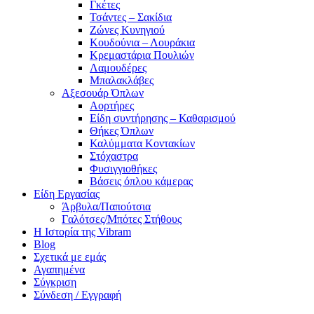
Γκέτες
Τσάντες – Σακίδια
Ζώνες Κυνηγιού
Κουδούνια – Λουράκια
Κρεμαστάρια Πουλιών
Λαμουδέρες
Μπαλακλάβες
Αξεσουάρ Όπλων
Αορτήρες
Είδη συντήρησης – Καθαρισμού
Θήκες Όπλων
Καλύμματα Κοντακίων
Στόχαστρα
Φυσιγγιοθήκες
Βάσεις όπλου κάμερας
Είδη Εργασίας
Άρβυλα/Παπούτσια
Γαλότσες/Μπότες Στήθους
Η Ιστορία της Vibram
Blog
Σχετικά με εμάς
Αγαπημένα
Σύγκριση
Σύνδεση / Εγγραφή