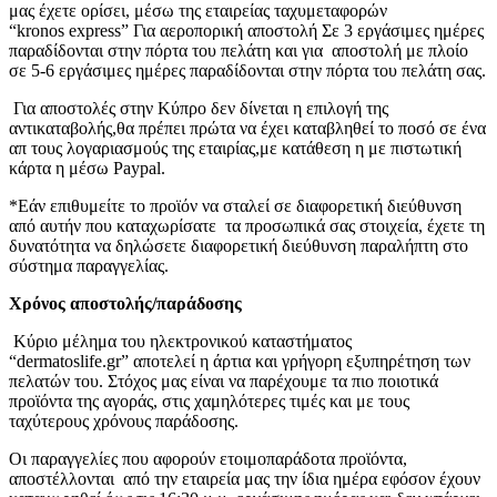
μας έχετε ορίσει, μέσω της εταιρείας ταχυμεταφορών
“kronos express” Για αεροπορική αποστολή Σε 3 εργάσιμες ημέρες
παραδίδονται στην πόρτα του πελάτη και για αποστολή με πλοίο
σε 5-6 εργάσιμες ημέρες παραδίδονται στην πόρτα του πελάτη σας.
Για αποστολές στην Κύπρο δεν δίνεται η επιλογή της
αντικαταβολής,θα πρέπει πρώτα να έχει καταβληθεί το ποσό σε ένα
απ τους λογαριασμούς της εταιρίας,με κατάθεση η με πιστωτική
κάρτα η μέσω Paypal.
*Εάν επιθυμείτε το προϊόν να σταλεί σε διαφορετική διεύθυνση
από αυτήν που καταχωρίσατε τα προσωπικά σας στοιχεία, έχετε τη
δυνατότητα να δηλώσετε διαφορετική διεύθυνση παραλήπτη στο
σύστημα παραγγελίας.
Χρόνος αποστολής/παράδοσης
Κύριο μέλημα του ηλεκτρονικού καταστήματος
“dermatoslife.gr” αποτελεί η άρτια και γρήγορη εξυπηρέτηση των
πελατών του. Στόχος μας είναι να παρέχουμε τα πιο ποιοτικά
προϊόντα της αγοράς, στις χαμηλότερες τιμές και με τους
ταχύτερους χρόνους παράδοσης.
Οι παραγγελίες που αφορούν ετοιμοπαράδοτα προϊόντα,
αποστέλλονται από την εταιρεία μας την ίδια ημέρα εφόσον έχουν