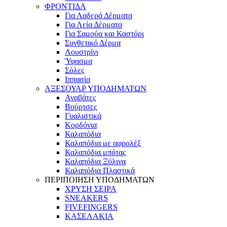
ΦΡΟΝΤΙΔΑ
Για Λαδερά Δέρματα
Για Λεία Δέρματα
Για Σαμούα και Καστόρι
Συνθετικό Δέρμα
Λουστρίνι
Ύφασμα
Σόλες
Ιππασία
ΑΞΕΣΟΥΑΡ ΥΠΟΔΗΜΑΤΩΝ
Αναβάτες
Βούρτσες
Γυαλιστικά
Κορδόνια
Καλαπόδια
Καλαπόδια με αφρολέξ
Καλαπόδια μπότας
Καλαπόδια Ξύλινα
Καλαπόδια Πλαστικά
ΠΕΡΙΠΟΙΗΣΗ ΥΠΟΔΗΜΑΤΩΝ
ΧΡΥΣΗ ΣΕΙΡΑ
SNEAKERS
FIVEFINGERS
ΚΑΣΕΛΑΚΙΑ