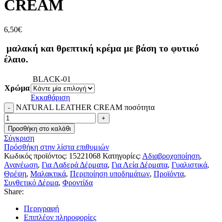
CREAM
6,50
€
μαλακή και θρεπτική κρέμα με βάση το φυτικό
έλαιο.
BLACK-01
Χρώμα
Εκκαθάριση
NATURAL LEATHER CREAM ποσότητα
Προσθήκη στο καλάθι
Σύγκριση
Πρόσθήκη στην λίστα επιθυμιών
Κωδικός προϊόντος:
15221068
Κατηγορίες:
Αδιαβροχοποίηση
,
Ανανέωση
,
Για Λαδερά Δέρματα
,
Για Λεία Δέρματα
,
Γυαλιστικά
,
Θρέψη
,
Μαλακτικά
,
Περιποίηση υποδημάτων
,
Προϊόντα
,
Συνθετικό Δέρμα
,
Φροντίδα
Share:
Περιγραφή
Επιπλέον πληροφορίες