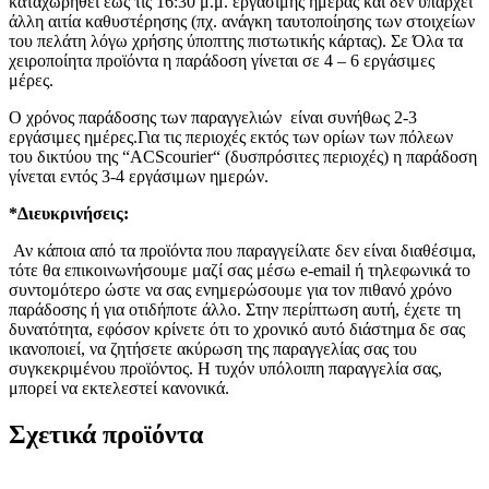
καταχωρηθεί έως τις 16:30 μ.μ. εργάσιμης ημέρας και δεν υπάρχει
άλλη αιτία καθυστέρησης (πχ. ανάγκη ταυτοποίησης των στοιχείων
του πελάτη λόγω χρήσης ύποπτης πιστωτικής κάρτας). Σε Όλα τα
χειροποίητα προϊόντα η παράδοση γίνεται σε 4 – 6 εργάσιμες
μέρες.
Ο χρόνος παράδοσης των παραγγελιών είναι συνήθως 2-3
εργάσιμες ημέρες.Για τις περιοχές εκτός των ορίων των πόλεων
του δικτύου της “ACScourier“ (δυσπρόσιτες περιοχές) η παράδοση
γίνεται εντός 3-4 εργάσιμων ημερών.
*Διευκρινήσεις:
Αν κάποια από τα προϊόντα που παραγγείλατε δεν είναι διαθέσιμα,
τότε θα επικοινωνήσουμε μαζί σας μέσω e-email ή τηλεφωνικά το
συντομότερο ώστε να σας ενημερώσουμε για τον πιθανό χρόνο
παράδοσης ή για οτιδήποτε άλλο. Στην περίπτωση αυτή, έχετε τη
δυνατότητα, εφόσον κρίνετε ότι το χρονικό αυτό διάστημα δε σας
ικανοποιεί, να ζητήσετε ακύρωση της παραγγελίας σας του
συγκεκριμένου προϊόντος. Η τυχόν υπόλοιπη παραγγελία σας,
μπορεί να εκτελεστεί κανονικά.
Σχετικά προϊόντα