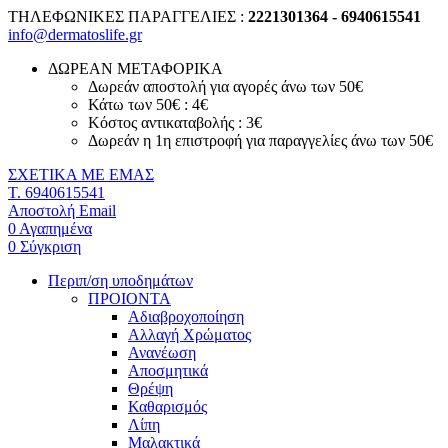
ΤΗΛΕΦΩΝΙΚΕΣ ΠΑΡΑΓΓΕΛΙΕΣ :
2221301364 - 6940615541
info@dermatoslife.gr
ΔΩΡΕΑΝ ΜΕΤΑΦΟΡΙΚΑ
Δωρεάν αποστολή για αγορές άνω των 50€
Κάτω των 50€ : 4€
Κόστος αντικαταβολής : 3€
Δωρεάν η 1η επιστροφή για παραγγελίες άνω των 50€
ΣΧΕΤΙΚΑ ΜΕ ΕΜΑΣ
T. 6940615541
Αποστολή Email
0
Αγαπημένα
0
Σύγκριση
Περιπ/ση υποδημάτων
ΠΡΟΙΟΝΤΑ
Αδιαβροχοποίηση
Αλλαγή Χρώματος
Ανανέωση
Αποσμητικά
Θρέψη
Καθαρισμός
Λίπη
Μαλακτικά