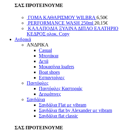
ΣΑΣ ΠΡΟΤΕΙΝΟΥΜΕ
ΓΟΜΑ ΚΑΘΑΡΙΣΜΟΥ WILBRA
6,50
€
PERFORMANCE WASH 250ml
20,15
€
ΚΑΛΑΠΟΔΙΑ ΞΥΛΙΝΑ ΔΙΠΛΟ ΕΛΑΤΗΡΙΟ
ΚΕΔΡΟΣ ολοκ. Copy
Ανδρικά
ΑΝΔΡΙΚΑ
Casual
Μποτάκια
Δετά
Μοκασίνια loafers
Boat shoes
Εσπαντρίγιες
Παντόφλες
Παντόφλες Καστοριάς
Δερμάτινες
Σανδάλια
Σανδάλια Flat με vibram
Σανδάλια flat by Alexander με vibram
Σανδάλια flat classic
ΣΑΣ ΠΡΟΤΕΙΝΟΥΜΕ