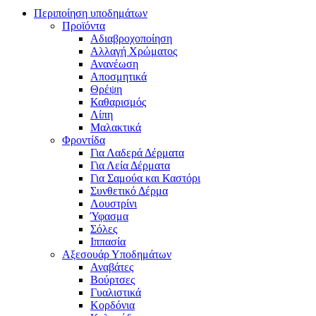
Περιποίηση υποδημάτων
Προϊόντα
Αδιαβροχοποίηση
Αλλαγή Χρώματος
Ανανέωση
Αποσμητικά
Θρέψη
Καθαρισμός
Λίπη
Μαλακτικά
Φροντίδα
Για Λαδερά Δέρματα
Για Λεία Δέρματα
Για Σαμούα και Καστόρι
Συνθετικό Δέρμα
Λουστρίνι
Ύφασμα
Σόλες
Ιππασία
Αξεσουάρ Υποδημάτων
Αναβάτες
Βούρτσες
Γυαλιστικά
Κορδόνια