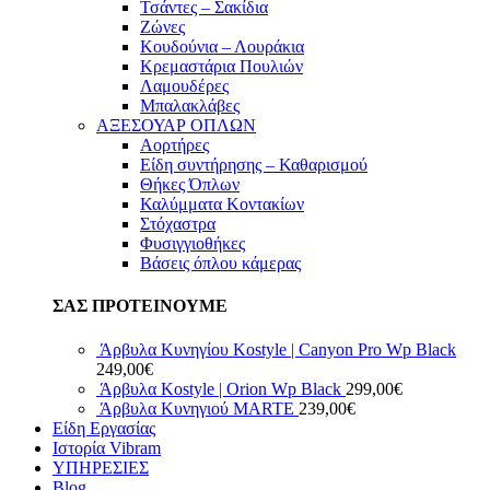
Τσάντες – Σακίδια
Ζώνες
Κουδούνια – Λουράκια
Κρεμαστάρια Πουλιών
Λαμουδέρες
Μπαλακλάβες
ΑΞΕΣΟΥΑΡ ΟΠΛΩΝ
Αορτήρες
Είδη συντήρησης – Καθαρισμού
Θήκες Όπλων
Καλύμματα Κοντακίων
Στόχαστρα
Φυσιγγιοθήκες
Βάσεις όπλου κάμερας
ΣΑΣ ΠΡΟΤΕΙΝΟΥΜΕ
Άρβυλα Κυνηγίου Kostyle | Canyon Pro Wp Black
249,00
€
Άρβυλα Kostyle | Orion Wp Black
299,00
€
Άρβυλα Κυνηγιού MARTE
239,00
€
Είδη Εργασίας
Ιστορία Vibram
ΥΠΗΡΕΣΙΕΣ
Blog