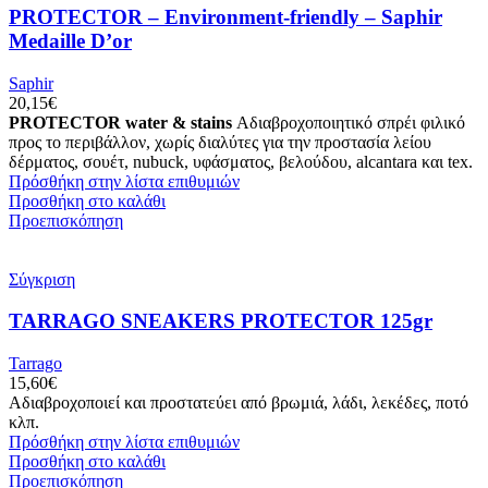
PROTECTOR – Environment-friendly – Saphir
Medaille D’or
Saphir
20,15
€
PROTECTOR water & stains
Αδιαβροχοποιητικό σπρέι φιλικό
προς το περιβάλλον, χωρίς διαλύτες για την προστασία λείου
δέρματος, σουέτ, nubuck, υφάσματος, βελούδου, alcantara και tex.
Πρόσθήκη στην λίστα επιθυμιών
Προσθήκη στο καλάθι
Προεπισκόπηση
Σύγκριση
TARRAGO SNEAKERS PROTECTOR 125gr
Tarrago
15,60
€
Αδιαβροχοποιεί και προστατεύει από βρωμιά, λάδι, λεκέδες, ποτό
κλπ.
Πρόσθήκη στην λίστα επιθυμιών
Προσθήκη στο καλάθι
Προεπισκόπηση