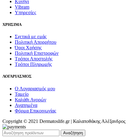
Κυνήγι
Vibram
Υπηρεσίες
ΧΡΗΣΙΜΑ
Σχετικά με εμάς
Πολιτική Απορρήτου
Όροι Χρήσης
Πολιτική Επιστροφών
Τρόποι Αποστολής
Τρόποι Πληρωμής
ΛΟΓΑΡΙΑΣΜΟΣ
Ο Λογαριασμός μου
Ταμείο
Καλάθι Αγορών
Αγαπημένα
Φόρμα Επικοινωνίας
Copyright © 2021 Dermatoslife.gr | Καλαποθάκης Αλέξανδρος
Αναζήτηση