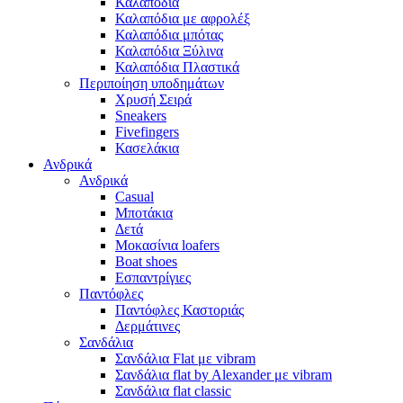
Καλαπόδια
Καλαπόδια με αφρολέξ
Καλαπόδια μπότας
Καλαπόδια Ξύλινα
Καλαπόδια Πλαστικά
Περιποίηση υποδημάτων
Χρυσή Σειρά
Sneakers
Fivefingers
Κασελάκια
Ανδρικά
Ανδρικά
Casual
Μποτάκια
Δετά
Μοκασίνια loafers
Boat shoes
Εσπαντρίγιες
Παντόφλες
Παντόφλες Καστοριάς
Δερμάτινες
Σανδάλια
Σανδάλια Flat με vibram
Σανδάλια flat by Alexander με vibram
Σανδάλια flat classic