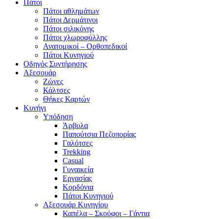
Πάτοι
Πάτοι αθλημάτων
Πάτοι Δερμάτινοι
Πάτοι σιλικόνης
Πάτοι χλωροφύλλης
Ανατομικοί – Ορθοπεδικοί
Πάτοι Κυνηγιού
Οδηγός Συντήρησης
Αξεσουάρ
Ζώνες
Κάλτσες
Θήκες Καρτών
Κυνήγι
Υπόδηση
Άρβυλα
Παπούτσια Πεζοπορίας
Γαλότσες
Trekking
Casual
Γυναικεία
Εργασίας
Κορδόνια
Πάτοι Κυνηγιού
Αξεσουάρ Κυνηγίου
Καπέλα – Σκούφοι – Γάντια