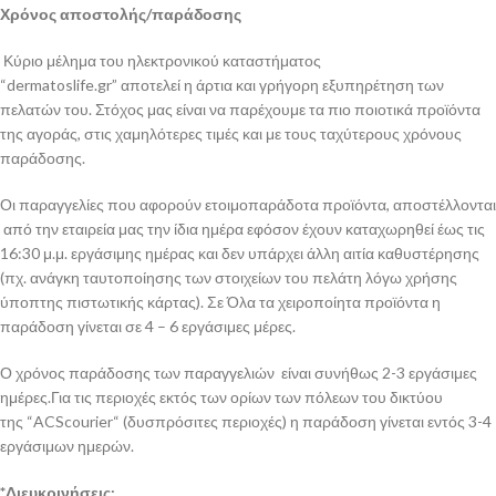
Χρόνος αποστολής/παράδοσης
Κύριο μέλημα του ηλεκτρονικού καταστήματος
“dermatoslife.gr” αποτελεί η άρτια και γρήγορη εξυπηρέτηση των
πελατών του. Στόχος μας είναι να παρέχουμε τα πιο ποιοτικά προϊόντα
της αγοράς, στις χαμηλότερες τιμές και με τους ταχύτερους χρόνους
παράδοσης.
Οι παραγγελίες που αφορούν ετοιμοπαράδοτα προϊόντα, αποστέλλονται
από την εταιρεία μας την ίδια ημέρα εφόσον έχουν καταχωρηθεί έως τις
16:30 μ.μ. εργάσιμης ημέρας και δεν υπάρχει άλλη αιτία καθυστέρησης
(πχ. ανάγκη ταυτοποίησης των στοιχείων του πελάτη λόγω χρήσης
ύποπτης πιστωτικής κάρτας). Σε Όλα τα χειροποίητα προϊόντα η
παράδοση γίνεται σε 4 – 6 εργάσιμες μέρες.
Ο χρόνος παράδοσης των παραγγελιών είναι συνήθως 2-3 εργάσιμες
ημέρες.Για τις περιοχές εκτός των ορίων των πόλεων του δικτύου
της “ACScourier“ (δυσπρόσιτες περιοχές) η παράδοση γίνεται εντός 3-4
εργάσιμων ημερών.
*Διευκρινήσεις: