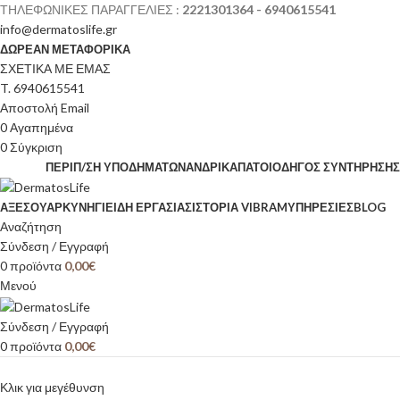
ΤΗΛΕΦΩΝΙΚΕΣ ΠΑΡΑΓΓΕΛΙΕΣ :
2221301364 - 6940615541
info@dermatoslife.gr
ΔΩΡΕΑΝ ΜΕΤΑΦΟΡΙΚΑ
ΣΧΕΤΙΚΑ ΜΕ ΕΜΑΣ
T. 6940615541
Αποστολή Email
0
Αγαπημένα
0
Σύγκριση
ΠΕΡΙΠ/ΣΗ ΥΠΟΔΗΜΆΤΩΝ
ΑΝΔΡΙΚΆ
ΠΆΤΟΙ
ΟΔΗΓΌΣ ΣΥΝΤΉΡΗΣΗΣ
ΑΞΕΣΟΥΆΡ
ΚΥΝΉΓΙ
ΕΊΔΗ ΕΡΓΑΣΊΑΣ
ΙΣΤΟΡΊΑ VIBRAM
ΥΠΗΡΕΣΙΕΣ
BLOG
Αναζήτηση
Σύνδεση / Εγγραφή
0
προϊόντα
0,00
€
Μενού
Σύνδεση / Εγγραφή
0
προϊόντα
0,00
€
Κλικ για μεγέθυνση