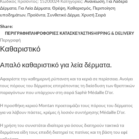
Κωδικός προϊόντος:
15200024
Κατηγορίες:
Ανανέωση
,
Για Λαδερά
Δέρματα
,
Για Λεία Δέρματα
,
Θρέψη
,
Καθαρισμός
,
Περιποίηση
υποδημάτων
,
Προϊόντα
,
Συνθετικό Δέρμα
,
Χρυσή Σειρά
Share:
ΠΕΡΙΓΡΑΦΉ
ΠΛΗΡΟΦΟΡΊΕΣ ΚΑΤΑΣΚΕΥΑΣΤΉ
SHIPPING & DELIVERY
Περιγραφή
Καθαριστικό
Απαλό καθαριστικό για λεία δέρματα.
Αφαιρέστε την καθημερινή ρύπανση και τα κεριά σε περίσσεια. Ανοίγει
τους πόρους του δέρματος επιτρέποντας τη διείσδυση των θρεπτικών
παραγόντων που υπάρχουν στη σειρά Saphir Médaille D’or.
Η προσθήκη κεριού Montan προετοιμάζει τους πόρους του δέρματος
για να λάβουν πάστες, κρέμες ή λοσιόν συντήρησης Médaille D’or.
Η χρήση του συνιστάται ιδιαίτερα για όσους διατηρούν τακτικά τα
δερμάτινα είδη τους επειδή διατηρεί τις πατίνες και τη βάση του εφέ
καθρέφτη.