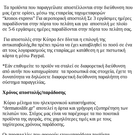
Τα προϊόντα που παραγγείλατε αποστέλλονται στην διεύθυνση που
μας έχετε ορίσει, μέσω της εταιρείας ταχυμεταφορών
“kronos express” Για αεροπορική αποστολή Σε 3 εργάσιμες ημέρες
παραδίδονται στην πόρτα του πελάτη και για αποστολή με πλοίο
σε 5-6 εργάσιμες ημέρες παραδίδονται στην πόρτα του πελάτη σας.
Για αποστολές στην Κύπρο δεν δίνεται η επιλογή της
αντικαταβολής,θα πρέπει πρώτα να έχει καταβληθεί το ποσό σε ένα
απ τους λογαριασμούς της εταιρίας,με κατάθεση η με πιστωτική
κάρτα η μέσω Paypal.
*Εάν επιθυμείτε το προϊόν να σταλεί σε διαφορετική διεύθυνση
από αυτήν που καταχωρίσατε τα προσωπικά σας στοιχεία, έχετε τη
δυνατότητα να δηλώσετε διαφορετική διεύθυνση παραλήπτη στο
σύστημα παραγγελίας.
Χρόνος αποστολής/παράδοσης
Κύριο μέλημα του ηλεκτρονικού καταστήματος
“dermatoslife.gr” αποτελεί η άρτια και γρήγορη εξυπηρέτηση των
πελατών του. Στόχος μας είναι να παρέχουμε τα πιο ποιοτικά
προϊόντα της αγοράς, στις χαμηλότερες τιμές και με τους
ταχύτερους χρόνους παράδοσης.
Οι παραγγελίες που αφορούν ετοιμοπαράδοτα προϊόντα,