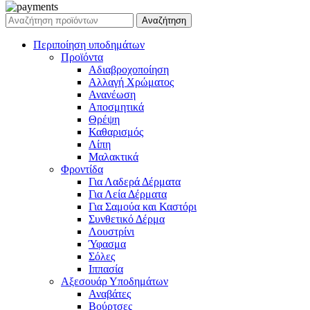
Αναζήτηση
Περιποίηση υποδημάτων
Προϊόντα
Αδιαβροχοποίηση
Αλλαγή Χρώματος
Ανανέωση
Αποσμητικά
Θρέψη
Καθαρισμός
Λίπη
Μαλακτικά
Φροντίδα
Για Λαδερά Δέρματα
Για Λεία Δέρματα
Για Σαμούα και Καστόρι
Συνθετικό Δέρμα
Λουστρίνι
Ύφασμα
Σόλες
Ιππασία
Αξεσουάρ Υποδημάτων
Αναβάτες
Βούρτσες