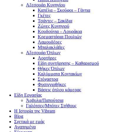
Αξεσουάρ Κυνηγίου
Καπέλα – Σκούφοι – Γάντια
Γκέτες
Τσάντες – Σακίδια
Ζώνες Κυνηγιού
Κουδούνια – Λουράκια
Κρεμαστάρια Πουλιών
Λαμουδέρες
Μπαλακλάβες
Αξεσουάρ Όπλων
Αορτήρες
Είδη συντήρησης – Καθαρισμού
Θήκες Όπλων
Καλύμματα Κοντακίων
Στόχαστρα
Φυσιγγιοθήκες
Βάσεις όπλου κάμερας
Είδη Εργασίας
Άρβυλα/Παπούτσια
Γαλότσες/Μπότες Στήθους
Η Ιστορία της Vibram
Blog
Σχετικά με εμάς
Αγαπημένα