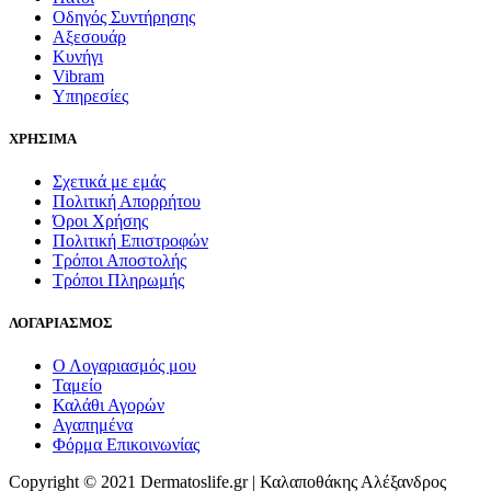
Οδηγός Συντήρησης
Αξεσουάρ
Κυνήγι
Vibram
Υπηρεσίες
ΧΡΗΣΙΜΑ
Σχετικά με εμάς
Πολιτική Απορρήτου
Όροι Χρήσης
Πολιτική Επιστροφών
Τρόποι Αποστολής
Τρόποι Πληρωμής
ΛΟΓΑΡΙΑΣΜΟΣ
Ο Λογαριασμός μου
Ταμείο
Καλάθι Αγορών
Αγαπημένα
Φόρμα Επικοινωνίας
Copyright © 2021 Dermatoslife.gr | Καλαποθάκης Αλέξανδρος