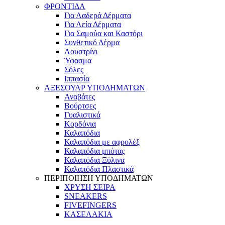
ΦΡΟΝΤΙΔΑ
Για Λαδερά Δέρματα
Για Λεία Δέρματα
Για Σαμούα και Καστόρι
Συνθετικό Δέρμα
Λουστρίνι
Ύφασμα
Σόλες
Ιππασία
ΑΞΕΣΟΥΑΡ ΥΠΟΔΗΜΑΤΩΝ
Αναβάτες
Βούρτσες
Γυαλιστικά
Κορδόνια
Καλαπόδια
Καλαπόδια με αφρολέξ
Καλαπόδια μπότας
Καλαπόδια Ξύλινα
Καλαπόδια Πλαστικά
ΠΕΡΙΠΟΙΗΣΗ ΥΠΟΔΗΜΑΤΩΝ
ΧΡΥΣΗ ΣΕΙΡΑ
SNEAKERS
FIVEFINGERS
ΚΑΣΕΛΑΚΙΑ