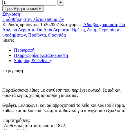
Προσθήκη στο καλάθι
Σύγκριση
Πρόσθήκη στην λίστα επιθυμιών
Κωδικός προϊόντος:
15262007
Κατηγορίες:
Αδιαβροχοποίηση
,
Για
Λαδερά Δέρματα
,
Για Λεία Δέρματα
,
Θρέψη
,
Λίπη
,
Περιποίηση
υποδημάτων
,
Προϊόντα
,
Φροντίδα
Share:
Περιγραφή
Πληροφορίες Κατασκευαστή
Shipping & Delivery
Περιγραφή
Παραδοσιακό λίπος με σύνθεση που περιέχει φυτικά, ζωικά και
ορυκτά κεριά, χωρίς προσθήκη διαλυτών.
Θρέφει, μαλακώνει και αδιαβροχοποιεί το λείο και λαδερό δέρμα,
καθώς και τα λαδερά υφάσματα.Ιδανικό για κυνηγετικό εξοπλισμό.
Παρατηρήσεις:
-Αυθεντική σύσταση από το 1872.