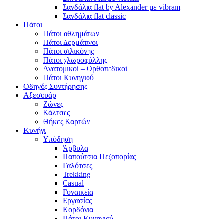
Σανδάλια flat by Alexander με vibram
Σανδάλια flat classic
Πάτοι
Πάτοι αθλημάτων
Πάτοι Δερμάτινοι
Πάτοι σιλικόνης
Πάτοι χλωροφύλλης
Ανατομικοί – Ορθοπεδικοί
Πάτοι Κυνηγιού
Οδηγός Συντήρησης
Αξεσουάρ
Ζώνες
Κάλτσες
Θήκες Καρτών
Κυνήγι
Υπόδηση
Άρβυλα
Παπούτσια Πεζοπορίας
Γαλότσες
Trekking
Casual
Γυναικεία
Εργασίας
Κορδόνια
Πάτοι Κυνηγιού