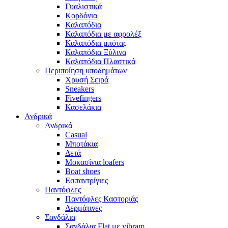
Γυαλιστικά
Κορδόνια
Καλαπόδια
Καλαπόδια με αφρολέξ
Καλαπόδια μπότας
Καλαπόδια Ξύλινα
Καλαπόδια Πλαστικά
Περιποίηση υποδημάτων
Χρυσή Σειρά
Sneakers
Fivefingers
Κασελάκια
Ανδρικά
Ανδρικά
Casual
Μποτάκια
Δετά
Μοκασίνια loafers
Boat shoes
Εσπαντρίγιες
Παντόφλες
Παντόφλες Καστοριάς
Δερμάτινες
Σανδάλια
Σανδάλια Flat με vibram