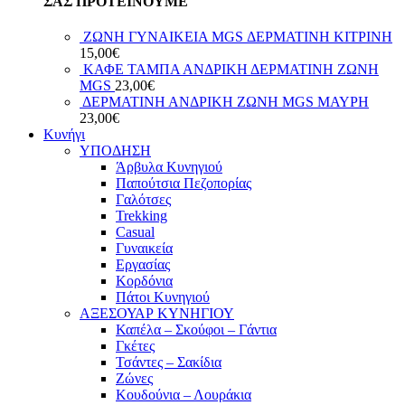
ΣΑΣ ΠΡΟΤΕΙΝΟΥΜΕ
ΖΩΝΗ ΓΥΝΑΙΚΕΙΑ MGS ΔΕΡΜΑΤΙΝΗ ΚΙΤΡΙΝΗ
15,00
€
ΚΑΦΕ ΤΑΜΠΑ ΑΝΔΡΙΚΗ ΔΕΡΜΑΤΙΝΗ ΖΩΝΗ
MGS
23,00
€
ΔΕΡΜΑΤΙΝΗ ΑΝΔΡΙΚΗ ΖΩΝΗ MGS ΜΑΥΡΗ
23,00
€
Κυνήγι
ΥΠΟΔΗΣΗ
Άρβυλα Κυνηγιού
Παπούτσια Πεζοπορίας
Γαλότσες
Trekking
Casual
Γυναικεία
Εργασίας
Κορδόνια
Πάτοι Κυνηγιού
ΑΞΕΣΟΥΑΡ ΚΥΝΗΓΙΟΥ
Καπέλα – Σκούφοι – Γάντια
Γκέτες
Τσάντες – Σακίδια
Ζώνες
Κουδούνια – Λουράκια