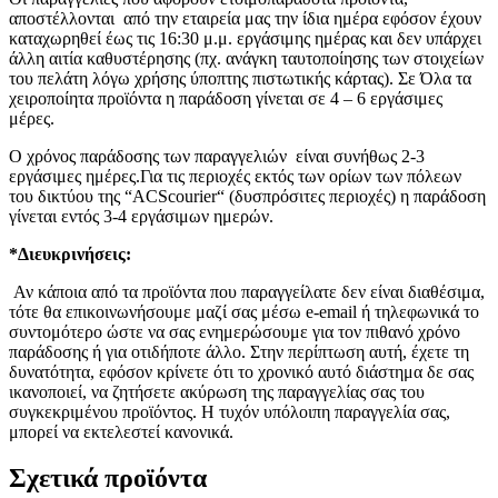
αποστέλλονται από την εταιρεία μας την ίδια ημέρα εφόσον έχουν
καταχωρηθεί έως τις 16:30 μ.μ. εργάσιμης ημέρας και δεν υπάρχει
άλλη αιτία καθυστέρησης (πχ. ανάγκη ταυτοποίησης των στοιχείων
του πελάτη λόγω χρήσης ύποπτης πιστωτικής κάρτας). Σε Όλα τα
χειροποίητα προϊόντα η παράδοση γίνεται σε 4 – 6 εργάσιμες
μέρες.
Ο χρόνος παράδοσης των παραγγελιών είναι συνήθως 2-3
εργάσιμες ημέρες.Για τις περιοχές εκτός των ορίων των πόλεων
του δικτύου της “ACScourier“ (δυσπρόσιτες περιοχές) η παράδοση
γίνεται εντός 3-4 εργάσιμων ημερών.
*Διευκρινήσεις:
Αν κάποια από τα προϊόντα που παραγγείλατε δεν είναι διαθέσιμα,
τότε θα επικοινωνήσουμε μαζί σας μέσω e-email ή τηλεφωνικά το
συντομότερο ώστε να σας ενημερώσουμε για τον πιθανό χρόνο
παράδοσης ή για οτιδήποτε άλλο. Στην περίπτωση αυτή, έχετε τη
δυνατότητα, εφόσον κρίνετε ότι το χρονικό αυτό διάστημα δε σας
ικανοποιεί, να ζητήσετε ακύρωση της παραγγελίας σας του
συγκεκριμένου προϊόντος. Η τυχόν υπόλοιπη παραγγελία σας,
μπορεί να εκτελεστεί κανονικά.
Σχετικά προϊόντα