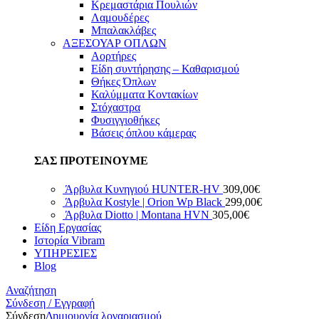
Κρεμαστάρια Πουλιών
Λαμουδέρες
Μπαλακλάβες
ΑΞΕΣΟΥΑΡ ΟΠΛΩΝ
Αορτήρες
Είδη συντήρησης – Καθαρισμού
Θήκες Όπλων
Καλύμματα Κοντακίων
Στόχαστρα
Φυσιγγιοθήκες
Βάσεις όπλου κάμερας
ΣΑΣ ΠΡΟΤΕΙΝΟΥΜΕ
Άρβυλα Κυνηγιού HUNTER-HV
309,00
€
Άρβυλα Kostyle | Orion Wp Black
299,00
€
Άρβυλα Diotto | Montana HVN
305,00
€
Είδη Εργασίας
Ιστορία Vibram
ΥΠΗΡΕΣΙΕΣ
Blog
Αναζήτηση
Σύνδεση / Εγγραφή
Σύνδεση
Δημιουργία λογαριασμού