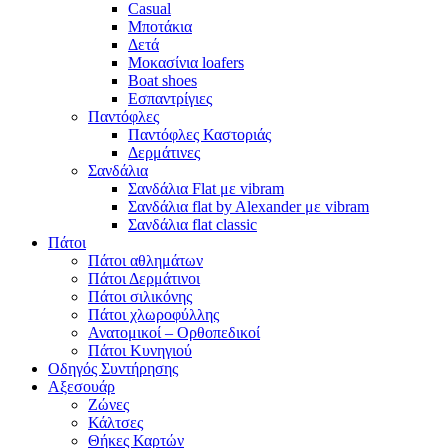
Casual
Μποτάκια
Δετά
Μοκασίνια loafers
Boat shoes
Εσπαντρίγιες
Παντόφλες
Παντόφλες Καστοριάς
Δερμάτινες
Σανδάλια
Σανδάλια Flat με vibram
Σανδάλια flat by Alexander με vibram
Σανδάλια flat classic
Πάτοι
Πάτοι αθλημάτων
Πάτοι Δερμάτινοι
Πάτοι σιλικόνης
Πάτοι χλωροφύλλης
Ανατομικοί – Ορθοπεδικοί
Πάτοι Κυνηγιού
Οδηγός Συντήρησης
Αξεσουάρ
Ζώνες
Κάλτσες
Θήκες Καρτών