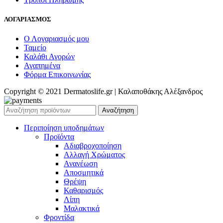
ΛΟΓΑΡΙΑΣΜΟΣ
Ο Λογαριασμός μου
Ταμείο
Καλάθι Αγορών
Αγαπημένα
Φόρμα Επικοινωνίας
Copyright © 2021 Dermatoslife.gr | Καλαποθάκης Αλέξανδρος
Αναζήτηση
Περιποίηση υποδημάτων
Προϊόντα
Αδιαβροχοποίηση
Αλλαγή Χρώματος
Ανανέωση
Αποσμητικά
Θρέψη
Καθαρισμός
Λίπη
Μαλακτικά
Φροντίδα