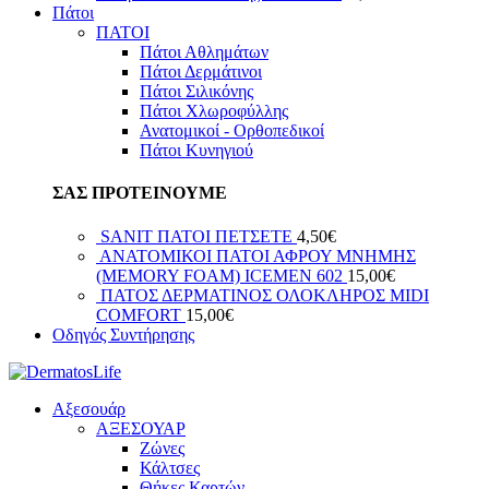
Πάτοι
ΠΑΤΟΙ
Πάτοι Αθλημάτων
Πάτοι Δερμάτινοι
Πάτοι Σιλικόνης
Πάτοι Χλωροφύλλης
Ανατομικοί - Ορθοπεδικοί
Πάτοι Κυνηγιού
ΣΑΣ ΠΡΟΤΕΙΝΟΥΜΕ
SANIT ΠΑΤΟΙ ΠΕΤΣΕΤΕ
4,50
€
ΑΝΑΤΟΜΙΚΟΙ ΠΑΤΟΙ ΑΦΡΟΥ ΜΝΗΜΗΣ
(MEMORY FOAM) ICEMEN 602
15,00
€
ΠΑΤΟΣ ΔΕΡΜΑΤΙΝΟΣ ΟΛΟΚΛΗΡΟΣ ΜIDI
COMFORT
15,00
€
Οδηγός Συντήρησης
Αξεσουάρ
ΑΞΕΣΟΥΑΡ
Ζώνες
Κάλτσες
Θήκες Καρτών