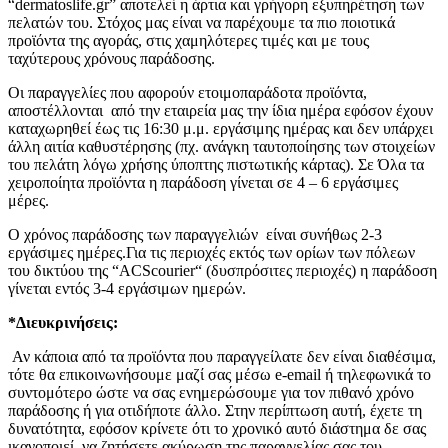
“dermatoslife.gr” αποτελεί η άρτια και γρήγορη εξυπηρέτηση των
πελατών του. Στόχος μας είναι να παρέχουμε τα πιο ποιοτικά
προϊόντα της αγοράς, στις χαμηλότερες τιμές και με τους
ταχύτερους χρόνους παράδοσης.
Οι παραγγελίες που αφορούν ετοιμοπαράδοτα προϊόντα,
αποστέλλονται από την εταιρεία μας την ίδια ημέρα εφόσον έχουν
καταχωρηθεί έως τις 16:30 μ.μ. εργάσιμης ημέρας και δεν υπάρχει
άλλη αιτία καθυστέρησης (πχ. ανάγκη ταυτοποίησης των στοιχείων
του πελάτη λόγω χρήσης ύποπτης πιστωτικής κάρτας). Σε Όλα τα
χειροποίητα προϊόντα η παράδοση γίνεται σε 4 – 6 εργάσιμες
μέρες.
Ο χρόνος παράδοσης των παραγγελιών είναι συνήθως 2-3
εργάσιμες ημέρες.Για τις περιοχές εκτός των ορίων των πόλεων
του δικτύου της “ACScourier“ (δυσπρόσιτες περιοχές) η παράδοση
γίνεται εντός 3-4 εργάσιμων ημερών.
*Διευκρινήσεις:
Αν κάποια από τα προϊόντα που παραγγείλατε δεν είναι διαθέσιμα,
τότε θα επικοινωνήσουμε μαζί σας μέσω e-email ή τηλεφωνικά το
συντομότερο ώστε να σας ενημερώσουμε για τον πιθανό χρόνο
παράδοσης ή για οτιδήποτε άλλο. Στην περίπτωση αυτή, έχετε τη
δυνατότητα, εφόσον κρίνετε ότι το χρονικό αυτό διάστημα δε σας
ικανοποιεί, να ζητήσετε ακύρωση της παραγγελίας σας του