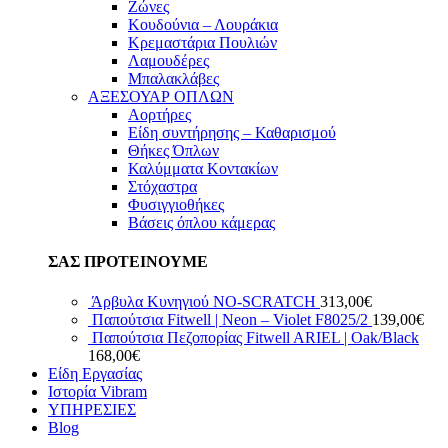
Ζώνες
Κουδούνια – Λουράκια
Κρεμαστάρια Πουλιών
Λαμουδέρες
Μπαλακλάβες
ΑΞΕΣΟΥΑΡ ΟΠΛΩΝ
Αορτήρες
Είδη συντήρησης – Καθαρισμού
Θήκες Όπλων
Καλύμματα Κοντακίων
Στόχαστρα
Φυσιγγιοθήκες
Βάσεις όπλου κάμερας
ΣΑΣ ΠΡΟΤΕΙΝΟΥΜΕ
Άρβυλα Κυνηγιού NO-SCRATCH
313,00
€
Παπούτσια Fitwell | Neon – Violet F8025/2
139,00
€
Παπούτσια Πεζοπορίας Fitwell ARIEL | Oak/Black
168,00
€
Είδη Εργασίας
Ιστορία Vibram
ΥΠΗΡΕΣΙΕΣ
Blog