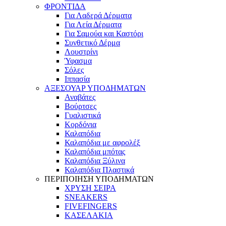
ΦΡΟΝΤΙΔΑ
Για Λαδερά Δέρματα
Για Λεία Δέρματα
Για Σαμούα και Καστόρι
Συνθετικό Δέρμα
Λουστρίνι
Ύφασμα
Σόλες
Ιππασία
ΑΞΕΣΟΥΑΡ ΥΠΟΔΗΜΑΤΩΝ
Αναβάτες
Βούρτσες
Γυαλιστικά
Κορδόνια
Καλαπόδια
Καλαπόδια με αφρολέξ
Καλαπόδια μπότας
Καλαπόδια Ξύλινα
Καλαπόδια Πλαστικά
ΠΕΡΙΠΟΙΗΣΗ ΥΠΟΔΗΜΑΤΩΝ
ΧΡΥΣΗ ΣΕΙΡΑ
SNEAKERS
FIVEFINGERS
ΚΑΣΕΛΑΚΙΑ