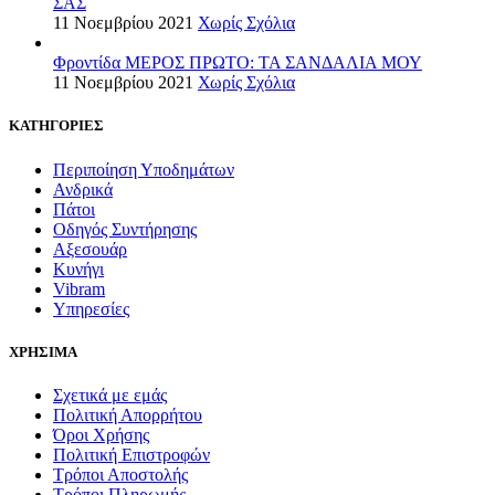
ΣΑΣ
11 Νοεμβρίου 2021
Χωρίς Σχόλια
Φροντίδα ΜΕΡΟΣ ΠΡΩΤΟ: ΤΑ ΣΑΝΔΑΛΙΑ ΜΟΥ
11 Νοεμβρίου 2021
Χωρίς Σχόλια
ΚΑΤΗΓΟΡΙΕΣ
Περιποίηση Υποδημάτων
Ανδρικά
Πάτοι
Οδηγός Συντήρησης
Αξεσουάρ
Κυνήγι
Vibram
Υπηρεσίες
ΧΡΗΣΙΜΑ
Σχετικά με εμάς
Πολιτική Απορρήτου
Όροι Χρήσης
Πολιτική Επιστροφών
Τρόποι Αποστολής
Τρόποι Πληρωμής