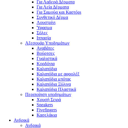
Για Λαδερά Δέρματα
Για Λεία Δέρματα
Για Σαμούα και Καστόρι
Συνθετικό Δέρμα
Λουστρίνι
Ύφασμα
Σόλες
Ιππασία
Αξεσουάρ Υποδημάτων
Αναβάτες
Βούρτσες
Γυαλιστικά
Κορδόνια
Καλαπόδια
Καλαπόδια με αφρολέξ
Καλαπόδια μπότας
Καλαπόδια Ξύλινα
Καλαπόδια Πλαστικά
Περιποίηση υποδημάτων
Χρυσή Σειρά
Sneakers
Fivefingers
Κασελάκια
Ανδρικά
Ανδρικά