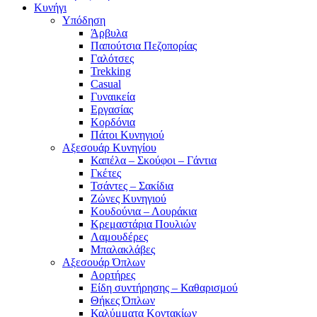
Κυνήγι
Υπόδηση
Άρβυλα
Παπούτσια Πεζοπορίας
Γαλότσες
Trekking
Casual
Γυναικεία
Εργασίας
Κορδόνια
Πάτοι Κυνηγιού
Αξεσουάρ Κυνηγίου
Καπέλα – Σκούφοι – Γάντια
Γκέτες
Τσάντες – Σακίδια
Ζώνες Κυνηγιού
Κουδούνια – Λουράκια
Κρεμαστάρια Πουλιών
Λαμουδέρες
Μπαλακλάβες
Αξεσουάρ Όπλων
Αορτήρες
Είδη συντήρησης – Καθαρισμού
Θήκες Όπλων
Καλύμματα Κοντακίων