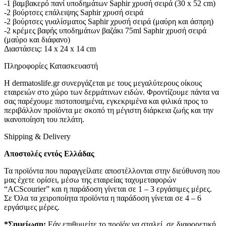
-1 βαμβακερό πανί υποδημάτων Saphir χρυσή σειρά (30 x 52 cm)
-2 βούρτσες επάλειψης Saphir χρυσή σειρά
-2 βούρτσες γυαλίσματος Saphir χρυσή σειρά (μαύρη και άσπρη)
-2 κρέμες βαφής υποδημάτων βαζάκι 75ml Saphir χρυσή σειρά
(μαύρο και διάφανο)
Διαστάσεις: 14 x 24 x 14 cm
Πληροφορίες Κατασκευαστή
Η dermatoslife.gr συνεργάζεται με τους μεγαλύτερους οίκους
εταιρειών στο χώρο των δερμάτινων ειδών. Φροντίζουμε πάντα να
σας παρέχουμε πιστοποιημένα, εγκεκριμένα και φιλικά προς το
περιβάλλον προϊόντα με σκοπό τη μέγιστη διάρκεια ζωής και την
ικανοποίηση του πελάτη.
Shipping & Delivery
Αποστολές εντός Ελλάδας
Τα προϊόντα που παραγγείλατε αποστέλλονται στην διεύθυνση που
μας έχετε ορίσει, μέσω της εταιρείας ταχυμεταφορών
“ACScourier” και η παράδοση γίνεται σε 1 – 3 εργάσιμες μέρες.
Σε Όλα τα χειροποίητα προϊόντα η παράδοση γίνεται σε 4 – 6
εργάσιμες μέρες.
*Σημείωση:
Εάν επιθυμείτε το προϊόν να σταλεί σε διαφορετική