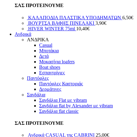
ΣΑΣ ΠΡΟΤΕΙΝΟΥΜΕ
ΚΑΛΑΠΟΔΙΑ ΠΛΑΣΤΙΚΑ ΥΠΟΔΗΜΑΤΩΝ
6,50
€
ΒΟΥΡΤΣΑ ΒΑΦΗΣ ΠΙΝΕΛΑΚΙ
3,90
€
HIVER WINTER 75ml
10,40
€
Ανδρικά
ΑΝΔΡΙΚΑ
Casual
Μποτάκια
Δετά
Μοκασίνια loafers
Boat shoes
Εσπαντρίγιες
Παντόφλες
Παντόφλες Καστοριάς
Δερμάτινες
Σανδάλια
Σανδάλια Flat με vibram
Σανδάλια flat by Alexander με vibram
Σανδάλια flat classic
ΣΑΣ ΠΡΟΤΕΙΝΟΥΜΕ
Ανδρικά CASUAL της CABRINI
25,00
€