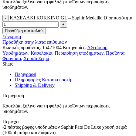
Κασελάκι ξύλινο για τη φύλαξη προϊόντων περιποίησης
υποδημάτων.
ΚΑΣΕΛΑΚΙ ΚΟΚΚΙΝΟ GL – Saphir Medaille D’or ποσότητα
Προσθήκη στο καλάθι
Σύγκριση
Πρόσθήκη στην λίστα επιθυμιών
Κωδικός προϊόντος:
15421004
Κατηγορίες:
Αξεσουάρ
Υποδημάτων
,
Κασελάκια
,
Περιποίηση υποδημάτων
,
Προϊόντα
,
Φροντίδα
,
Χρυσή Σειρά
Share:
Περιγραφή
Πληροφορίες Κατασκευαστή
Shipping & Delivery
Περιγραφή
Κασελάκι ξύλινο για τη φύλαξη προϊόντων περιποίησης
υποδημάτων.
Περιέχει:
-2 πάστες βαφής υποδημάτων Saphir Pate De Luxe χρυσή σειρά
(100ml μαύρο και διάφανο)