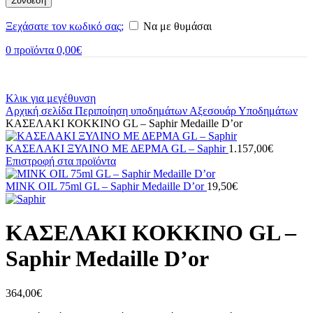
Σύνδεση
Ξεχάσατε τον κωδικό σας;
Να με θυμάσαι
0
προϊόντα
0,00
€
Κλικ για μεγέθυνση
Αρχική σελίδα
Περιποίηση υποδημάτων
Αξεσουάρ Υποδημάτων
ΚΑΣΕΛΑΚΙ ΚΟΚΚΙΝΟ GL – Saphir Medaille D’or
ΚΑΣΕΛΑΚΙ ΞΥΛΙΝΟ ΜΕ ΔΕΡΜΑ GL – Saphir
1.157,00
€
Επιστροφή στα προϊόντα
MINK OIL 75ml GL – Saphir Medaille D’or
19,50
€
ΚΑΣΕΛΑΚΙ ΚΟΚΚΙΝΟ GL –
Saphir Medaille D’or
364,00
€