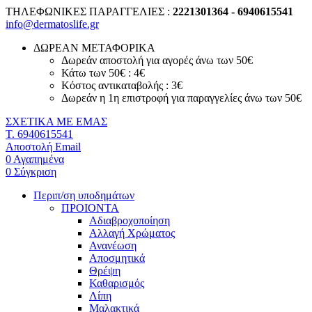
ΤΗΛΕΦΩΝΙΚΕΣ ΠΑΡΑΓΓΕΛΙΕΣ :
2221301364 - 6940615541
info@dermatoslife.gr
ΔΩΡΕΑΝ ΜΕΤΑΦΟΡΙΚΑ
Δωρεάν αποστολή για αγορές άνω των 50€
Κάτω των 50€ : 4€
Κόστος αντικαταβολής : 3€
Δωρεάν η 1η επιστροφή για παραγγελίες άνω των 50€
ΣΧΕΤΙΚΑ ΜΕ ΕΜΑΣ
T. 6940615541
Αποστολή Email
0
Αγαπημένα
0
Σύγκριση
Περιπ/ση υποδημάτων
ΠΡΟΙΟΝΤΑ
Αδιαβροχοποίηση
Αλλαγή Χρώματος
Ανανέωση
Αποσμητικά
Θρέψη
Καθαρισμός
Λίπη
Μαλακτικά