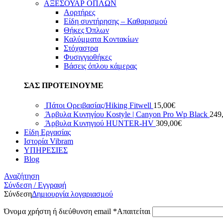
ΑΞΕΣΟΥΑΡ ΟΠΛΩΝ
Αορτήρες
Είδη συντήρησης – Καθαρισμού
Θήκες Όπλων
Καλύμματα Κοντακίων
Στόχαστρα
Φυσιγγιοθήκες
Βάσεις όπλου κάμερας
ΣΑΣ ΠΡΟΤΕΙΝΟΥΜΕ
Πάτοι Ορειβασίας/Hiking Fitwell
15,00
€
Άρβυλα Κυνηγίου Kostyle | Canyon Pro Wp Black
249
Άρβυλα Κυνηγιού HUNTER-HV
309,00
€
Είδη Εργασίας
Ιστορία Vibram
ΥΠΗΡΕΣΙΕΣ
Blog
Αναζήτηση
Σύνδεση / Εγγραφή
Σύνδεση
Δημιουργία λογαριασμού
Όνομα χρήστη ή διεύθυνση email
*
Απαιτείται