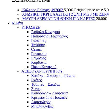
ΣΑΣ ΠΡΟΤΕΙΝΟΥΜΕ
Κάλτσες Galmag | W2002
5,90
€
Original price was: 5,
ΑΝΔΡΙΚΗ ΓΚΡΙ ΕΛΑΣΤΙΚΗ ΖΩΝΗ MGS ΜΕ ΔΕΡ
ΜΑΥΡΗ ΔΕΡΜΑΤΙΝΗ ΘΗΚΗ ΓΙΑ ΚΑΡΤΕΣ
28,00
€
Κυνήγι
ΥΠΟΔΗΣΗ
Άρβυλα Κυνηγιού
Παπούτσια Πεζοπορίας
Γαλότσες
Trekking
Casual
Γυναικεία
Εργασίας
Κορδόνια
Πάτοι Κυνηγιού
ΑΞΕΣΟΥΑΡ ΚΥΝΗΓΙΟΥ
Καπέλα – Σκούφοι – Γάντια
Γκέτες
Τσάντες – Σακίδια
Ζώνες
Κουδούνια – Λουράκια
Κρεμαστάρια Πουλιών
Λαμουδέρες
Μπαλακλάβες