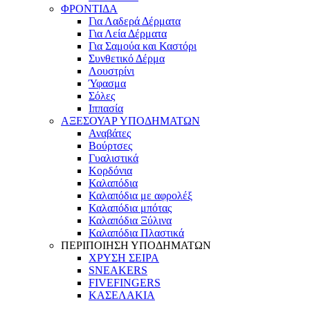
ΦΡΟΝΤΙΔΑ
Για Λαδερά Δέρματα
Για Λεία Δέρματα
Για Σαμούα και Καστόρι
Συνθετικό Δέρμα
Λουστρίνι
Ύφασμα
Σόλες
Ιππασία
ΑΞΕΣΟΥΑΡ ΥΠΟΔΗΜΑΤΩΝ
Αναβάτες
Βούρτσες
Γυαλιστικά
Κορδόνια
Καλαπόδια
Καλαπόδια με αφρολέξ
Καλαπόδια μπότας
Καλαπόδια Ξύλινα
Καλαπόδια Πλαστικά
ΠΕΡΙΠΟΙΗΣΗ ΥΠΟΔΗΜΑΤΩΝ
ΧΡΥΣΗ ΣΕΙΡΑ
SNEAKERS
FIVEFINGERS
ΚΑΣΕΛΑΚΙΑ