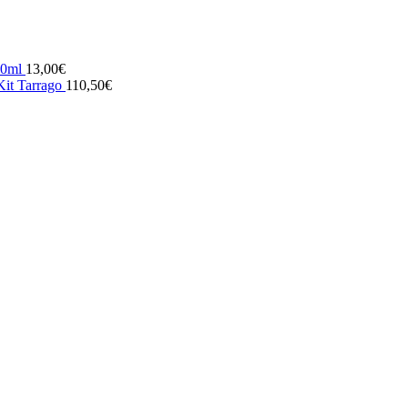
0ml
13,00
€
it Tarrago
110,50
€