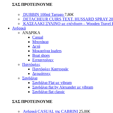
ΣΑΣ ΠΡΟΤΕΙΝΟΥΜΕ
DUBBIN 100ml Tarrago
7,80
€
DETACHEUR CUIRS ΤΕΧΤ. HUSSARD SPRAY 20
ΚΑΣΕΛΑΚΙ ΞΥΛΙΝΟ με επένδυση – Wooden Travel K
Ανδρικά
ΑΝΔΡΙΚΑ
Casual
Μποτάκια
Δετά
Μοκασίνια loafers
Boat shoes
Εσπαντρίγιες
Παντόφλες
Παντόφλες Καστοριάς
Δερμάτινες
Σανδάλια
Σανδάλια Flat με vibram
Σανδάλια flat by Alexander με vibram
Σανδάλια flat classic
ΣΑΣ ΠΡΟΤΕΙΝΟΥΜΕ
Ανδρικά CASUAL της CABRINI
25,00
€