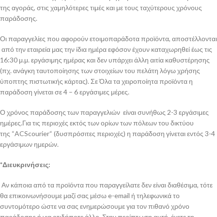
της αγοράς, στις χαμηλότερες τιμές και με τους ταχύτερους χρόνους
παράδοσης.
Οι παραγγελίες που αφορούν ετοιμοπαράδοτα προϊόντα, αποστέλλονται
από την εταιρεία μας την ίδια ημέρα εφόσον έχουν καταχωρηθεί έως τις
16:30 μ.μ. εργάσιμης ημέρας και δεν υπάρχει άλλη αιτία καθυστέρησης
(πχ. ανάγκη ταυτοποίησης των στοιχείων του πελάτη λόγω χρήσης
ύποπτης πιστωτικής κάρτας). Σε Όλα τα χειροποίητα προϊόντα η
παράδοση γίνεται σε 4 – 6 εργάσιμες μέρες.
Ο χρόνος παράδοσης των παραγγελιών είναι συνήθως 2-3 εργάσιμες
ημέρες.Για τις περιοχές εκτός των ορίων των πόλεων του δικτύου
της “ACScourier“ (δυσπρόσιτες περιοχές) η παράδοση γίνεται εντός 3-4
εργάσιμων ημερών.
*Διευκρινήσεις:
Αν κάποια από τα προϊόντα που παραγγείλατε δεν είναι διαθέσιμα, τότε
θα επικοινωνήσουμε μαζί σας μέσω e-email ή τηλεφωνικά το
συντομότερο ώστε να σας ενημερώσουμε για τον πιθανό χρόνο
παράδοσης ή για οτιδήποτε άλλο. Στην περίπτωση αυτή, έχετε τη