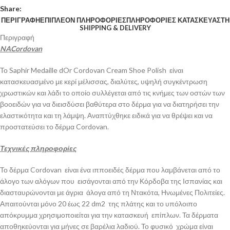
Share:
ΠΕΡΙΓΡΑΦΉ
ΕΠΙΠΛΈΟΝ ΠΛΗΡΟΦΟΡΊΕΣ
ΠΛΗΡΟΦΟΡΊΕΣ ΚΑΤΑΣΚΕΥΑΣΤΉ
SHIPPING & DELIVERY
Περιγραφή
NACordovan
Το Saphir Medaille dOr Cordovan Cream Shoe Polish είναι
κατασκευασμένο με κερί μέλισσας, διαλύτες, υψηλή συγκέντρωση
χρωστικών και λάδι το οποίο συλλέγεται από τις κνήμες των οστών των
βοοειδών για να διεισδύσει βαθύτερα στο δέρμα για να διατηρήσει την
ελαστικότητα και τη λάμψη. Αναπτύχθηκε ειδικά για να θρέψει και να
προστατεύσει το δέρμα Cordovan.
Τεχνικές πληροφορίες
Το δέρμα Cordovan είναι ένα ιπποειδές δέρμα που λαμβάνεται από το
άλογο των αλόγων που εισάγονται από την Κόρδοβα της Ισπανίας και
διασταυρώνονται με άγρια άλογα από τη Ντακότα, Ηνωμένες Πολιτείες.
Απαιτούνται μόνο 20 έως 22 dm2 της πλάτης και το υπόλοιπο
απόκρυμμα χρησιμοποιείται για την κατασκευή επίπλων. Τα δέρματα
αποθηκεύονται για μήνες σε βαρέλια λαδιού. Το φυσικό χρώμα είναι