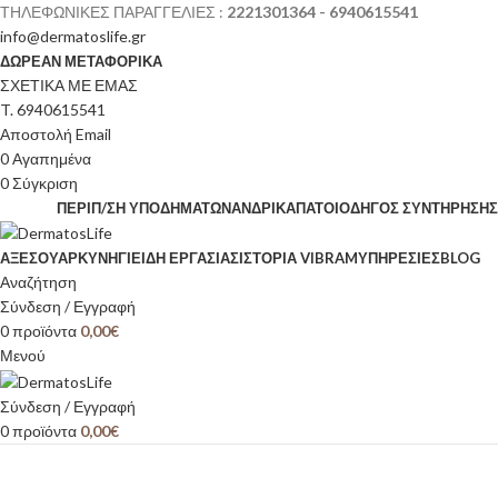
ΤΗΛΕΦΩΝΙΚΕΣ ΠΑΡΑΓΓΕΛΙΕΣ :
2221301364 - 6940615541
info@dermatoslife.gr
ΔΩΡΕΑΝ ΜΕΤΑΦΟΡΙΚΑ
ΣΧΕΤΙΚΑ ΜΕ ΕΜΑΣ
T. 6940615541
Αποστολή Email
0
Αγαπημένα
0
Σύγκριση
ΠΕΡΙΠ/ΣΗ ΥΠΟΔΗΜΆΤΩΝ
ΑΝΔΡΙΚΆ
ΠΆΤΟΙ
ΟΔΗΓΌΣ ΣΥΝΤΉΡΗΣΗΣ
ΑΞΕΣΟΥΆΡ
ΚΥΝΉΓΙ
ΕΊΔΗ ΕΡΓΑΣΊΑΣ
ΙΣΤΟΡΊΑ VIBRAM
ΥΠΗΡΕΣΙΕΣ
BLOG
Αναζήτηση
Σύνδεση / Εγγραφή
0
προϊόντα
0,00
€
Μενού
Σύνδεση / Εγγραφή
0
προϊόντα
0,00
€