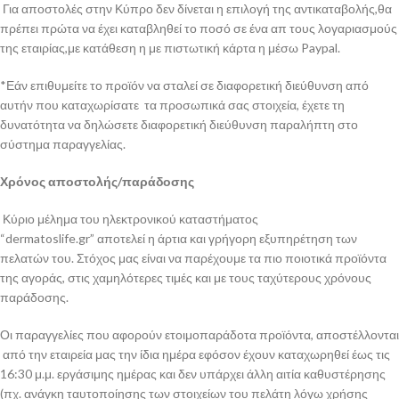
Για αποστολές στην Κύπρο δεν δίνεται η επιλογή της αντικαταβολής,θα
πρέπει πρώτα να έχει καταβληθεί το ποσό σε ένα απ τους λογαριασμούς
της εταιρίας,με κατάθεση η με πιστωτική κάρτα η μέσω Paypal.
*Εάν επιθυμείτε το προϊόν να σταλεί σε διαφορετική διεύθυνση από
αυτήν που καταχωρίσατε τα προσωπικά σας στοιχεία, έχετε τη
δυνατότητα να δηλώσετε διαφορετική διεύθυνση παραλήπτη στο
σύστημα παραγγελίας.
Χρόνος αποστολής/παράδοσης
Κύριο μέλημα του ηλεκτρονικού καταστήματος
“dermatoslife.gr” αποτελεί η άρτια και γρήγορη εξυπηρέτηση των
πελατών του. Στόχος μας είναι να παρέχουμε τα πιο ποιοτικά προϊόντα
της αγοράς, στις χαμηλότερες τιμές και με τους ταχύτερους χρόνους
παράδοσης.
Οι παραγγελίες που αφορούν ετοιμοπαράδοτα προϊόντα, αποστέλλονται
από την εταιρεία μας την ίδια ημέρα εφόσον έχουν καταχωρηθεί έως τις
16:30 μ.μ. εργάσιμης ημέρας και δεν υπάρχει άλλη αιτία καθυστέρησης
(πχ. ανάγκη ταυτοποίησης των στοιχείων του πελάτη λόγω χρήσης