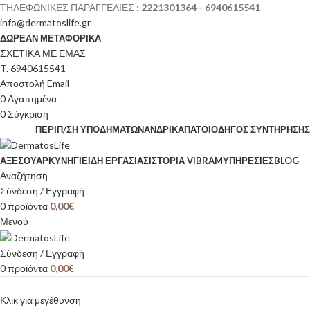
ΤΗΛΕΦΩΝΙΚΕΣ ΠΑΡΑΓΓΕΛΙΕΣ :
2221301364 - 6940615541
info@dermatoslife.gr
ΔΩΡΕΑΝ ΜΕΤΑΦΟΡΙΚΑ
ΣΧΕΤΙΚΑ ΜΕ ΕΜΑΣ
T. 6940615541
Αποστολή Email
0
Αγαπημένα
0
Σύγκριση
ΠΕΡΙΠ/ΣΗ ΥΠΟΔΗΜΆΤΩΝ
ΑΝΔΡΙΚΆ
ΠΆΤΟΙ
ΟΔΗΓΌΣ ΣΥΝΤΉΡΗΣΗΣ
ΑΞΕΣΟΥΆΡ
ΚΥΝΉΓΙ
ΕΊΔΗ ΕΡΓΑΣΊΑΣ
ΙΣΤΟΡΊΑ VIBRAM
ΥΠΗΡΕΣΙΕΣ
BLOG
Αναζήτηση
Σύνδεση / Εγγραφή
0
προϊόντα
0,00
€
Μενού
Σύνδεση / Εγγραφή
0
προϊόντα
0,00
€
Κλικ για μεγέθυνση