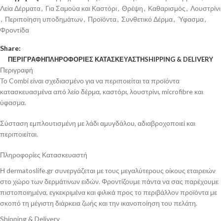
Λεία Δέρματα
,
Για Σαμούα και Καστόρι
,
Θρέψη
,
Καθαρισμός
,
Λουστρίνι
,
Περιποίηση υποδημάτων
,
Προϊόντα
,
Συνθετικό Δέρμα
,
Ύφασμα
,
Φροντίδα
Share:
ΠΕΡΙΓΡΑΦΉ
ΠΛΗΡΟΦΟΡΊΕΣ ΚΑΤΑΣΚΕΥΑΣΤΉ
SHIPPING & DELIVERY
Περιγραφή
Το Combi είναι σχεδιασμένο για να περιποιείται τα προϊόντα
κατασκευασμένα από λείο δέρμα, καστόρι, λουστρίνι, microfibre και
ύφασμα.
Σύσταση εμπλουτισμένη με λάδι αμυγδάλου, αδιαβροχοποιεί και
περιποιείται.
Πληροφορίες Κατασκευαστή
Η dermatoslife.gr συνεργάζεται με τους μεγαλύτερους οίκους εταιρειών
στο χώρο των δερμάτινων ειδών. Φροντίζουμε πάντα να σας παρέχουμε
πιστοποιημένα, εγκεκριμένα και φιλικά προς το περιβάλλον προϊόντα με
σκοπό τη μέγιστη διάρκεια ζωής και την ικανοποίηση του πελάτη.
Shipping & Delivery