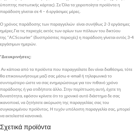
ύποπτης πιστωτικής κάρτας). Σε Όλα τα χειροποίητα προϊόντα η
παράδοση γίνεται σε 4 – 6 εργάσιμες μέρες.
Ο χρόνος παράδοσης των παραγγελιών είναι συνήθως 2-3 εργάσιμες
ημέρες.Για τις περιοχές εκτός των ορίων των πόλεων του δικτύου
της “ACScourier“ (δυσπρόσιτες περιοχές) η παράδοση γίνεται εντός 3-4
εργάσιμων ημερών.
*Διευκρινήσεις:
Αν κάποια από τα προϊόντα που παραγγείλατε δεν είναι διαθέσιμα, τότε
θα επικοινωνήσουμε μαζί σας μέσω e-email ή τηλεφωνικά το
συντομότερο ώστε να σας ενημερώσουμε για τον πιθανό χρόνο
παράδοσης ή για οτιδήποτε άλλο. Στην περίπτωση αυτή, έχετε τη
δυνατότητα, εφόσον κρίνετε ότι το χρονικό αυτό διάστημα δε σας
ικανοποιεί, να ζητήσετε ακύρωση της παραγγελίας σας του
συγκεκριμένου προϊόντος. Η τυχόν υπόλοιπη παραγγελία σας, μπορεί
να εκτελεστεί κανονικά.
Σχετικά προϊόντα