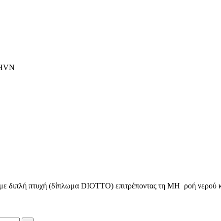
 HVN
 με διπλή πτυχή (δίπλωμα DIOTTO) επιτρέποντας τη ΜΗ ροή νερού κ