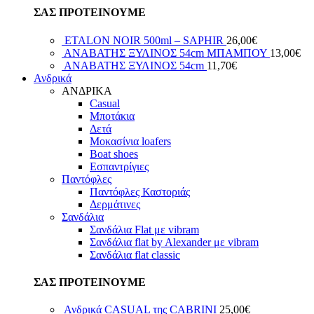
ΣΑΣ ΠΡΟΤΕΙΝΟΥΜΕ
ETALON NOIR 500ml – SAPHIR
26,00
€
ΑΝΑΒΑΤΗΣ ΞΥΛΙΝΟΣ 54cm ΜΠΑΜΠΟΥ
13,00
€
ΑΝΑΒΑΤΗΣ ΞΥΛΙΝΟΣ 54cm
11,70
€
Ανδρικά
ΑΝΔΡΙΚΑ
Casual
Μποτάκια
Δετά
Μοκασίνια loafers
Boat shoes
Εσπαντρίγιες
Παντόφλες
Παντόφλες Καστοριάς
Δερμάτινες
Σανδάλια
Σανδάλια Flat με vibram
Σανδάλια flat by Alexander με vibram
Σανδάλια flat classic
ΣΑΣ ΠΡΟΤΕΙΝΟΥΜΕ
Ανδρικά CASUAL της CABRINI
25,00
€