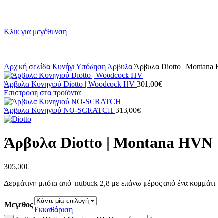
Κλικ για μεγέθυνση
Αρχική σελίδα
Κυνήγι
Υπόδηση
Άρβυλα
Άρβυλα Diotto | Montana
Άρβυλα Κυνηγιού Diotto | Woodcock HV
301,00
€
Επιστροφή στα προϊόντα
Άρβυλα Κυνηγιού NO-SCRATCH
313,00
€
Άρβυλα Diotto | Montana HVN
305,00
€
Δερμάτινη μπότα από nubuck 2,8 με επάνω μέρος από ένα κομμάτι
Μεγεθος
Εκκαθάριση