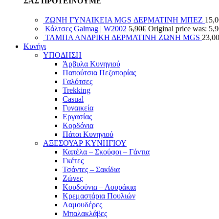
ΣΑΣ ΠΡΟΤΕΙΝΟΥΜΕ
ΖΩΝΗ ΓΥΝΑΙΚΕΙΑ MGS ΔΕΡΜΑΤΙΝΗ ΜΠΕΖ
15,0
Κάλτσες Galmag | W2002
5,90
€
Original price was: 5,
ΤΑΜΠΑ ΑΝΔΡΙΚΗ ΔΕΡΜΑΤΙΝΗ ΖΩΝΗ MGS
23,0
Κυνήγι
ΥΠΟΔΗΣΗ
Άρβυλα Κυνηγιού
Παπούτσια Πεζοπορίας
Γαλότσες
Trekking
Casual
Γυναικεία
Εργασίας
Κορδόνια
Πάτοι Κυνηγιού
ΑΞΕΣΟΥΑΡ ΚΥΝΗΓΙΟΥ
Καπέλα – Σκούφοι – Γάντια
Γκέτες
Τσάντες – Σακίδια
Ζώνες
Κουδούνια – Λουράκια
Κρεμαστάρια Πουλιών
Λαμουδέρες
Μπαλακλάβες