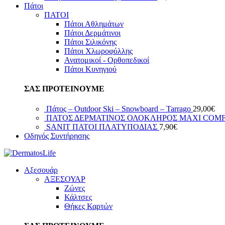
Πάτοι
ΠΑΤΟΙ
Πάτοι Αθλημάτων
Πάτοι Δερμάτινοι
Πάτοι Σιλικόνης
Πάτοι Χλωροφύλλης
Ανατομικοί - Ορθοπεδικοί
Πάτοι Κυνηγιού
ΣΑΣ ΠΡΟΤΕΙΝΟΥΜΕ
Πάτος – Outdoor Ski – Snowboard – Tarrago
29,00
€
ΠΑΤΟΣ ΔΕΡΜΑΤΙΝΟΣ ΟΛΟΚΛΗΡΟΣ ΜΑΧΙ COM
SANIT ΠΑΤΟΙ ΠΛΑΤΥΠΟΔΙΑΣ
7,90
€
Οδηγός Συντήρησης
Αξεσουάρ
ΑΞΕΣΟΥΑΡ
Ζώνες
Κάλτσες
Θήκες Καρτών