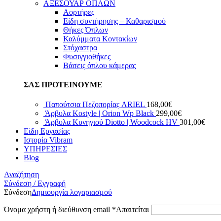
ΑΞΕΣΟΥΑΡ ΟΠΛΩΝ
Αορτήρες
Είδη συντήρησης – Καθαρισμού
Θήκες Όπλων
Καλύμματα Κοντακίων
Στόχαστρα
Φυσιγγιοθήκες
Βάσεις όπλου κάμερας
ΣΑΣ ΠΡΟΤΕΙΝΟΥΜΕ
Παπούτσια Πεζοπορίας ARIEL
168,00
€
Άρβυλα Kostyle | Orion Wp Black
299,00
€
Άρβυλα Κυνηγιού Diotto | Woodcock HV
301,00
€
Είδη Εργασίας
Ιστορία Vibram
ΥΠΗΡΕΣΙΕΣ
Blog
Αναζήτηση
Σύνδεση / Εγγραφή
Σύνδεση
Δημιουργία λογαριασμού
Όνομα χρήστη ή διεύθυνση email
*
Απαιτείται