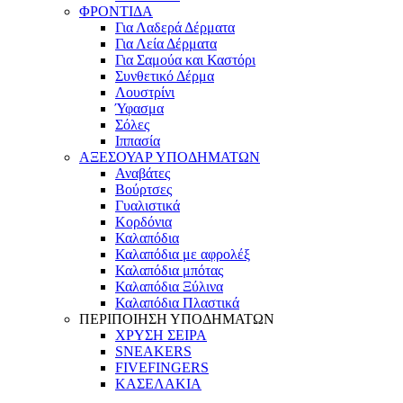
ΦΡΟΝΤΙΔΑ
Για Λαδερά Δέρματα
Για Λεία Δέρματα
Για Σαμούα και Καστόρι
Συνθετικό Δέρμα
Λουστρίνι
Ύφασμα
Σόλες
Ιππασία
ΑΞΕΣΟΥΑΡ ΥΠΟΔΗΜΑΤΩΝ
Αναβάτες
Βούρτσες
Γυαλιστικά
Κορδόνια
Καλαπόδια
Καλαπόδια με αφρολέξ
Καλαπόδια μπότας
Καλαπόδια Ξύλινα
Καλαπόδια Πλαστικά
ΠΕΡΙΠΟΙΗΣΗ ΥΠΟΔΗΜΑΤΩΝ
ΧΡΥΣΗ ΣΕΙΡΑ
SNEAKERS
FIVEFINGERS
ΚΑΣΕΛΑΚΙΑ