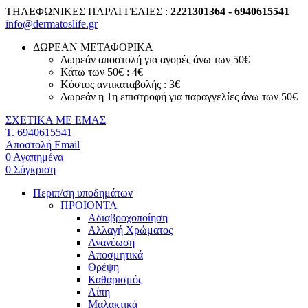
ΤΗΛΕΦΩΝΙΚΕΣ ΠΑΡΑΓΓΕΛΙΕΣ :
2221301364 - 6940615541
info@dermatoslife.gr
ΔΩΡΕΑΝ ΜΕΤΑΦΟΡΙΚΑ
Δωρεάν αποστολή για αγορές άνω των 50€
Κάτω των 50€ : 4€
Κόστος αντικαταβολής : 3€
Δωρεάν η 1η επιστροφή για παραγγελίες άνω των 50€
ΣΧΕΤΙΚΑ ΜΕ ΕΜΑΣ
T. 6940615541
Αποστολή Email
0
Αγαπημένα
0
Σύγκριση
Περιπ/ση υποδημάτων
ΠΡΟΙΟΝΤΑ
Αδιαβροχοποίηση
Αλλαγή Χρώματος
Ανανέωση
Αποσμητικά
Θρέψη
Καθαρισμός
Λίπη
Μαλακτικά