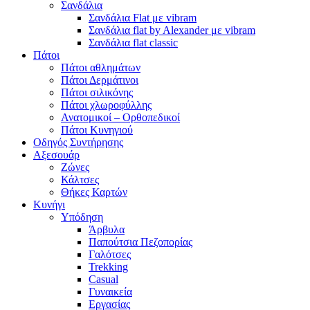
Σανδάλια
Σανδάλια Flat με vibram
Σανδάλια flat by Alexander με vibram
Σανδάλια flat classic
Πάτοι
Πάτοι αθλημάτων
Πάτοι Δερμάτινοι
Πάτοι σιλικόνης
Πάτοι χλωροφύλλης
Ανατομικοί – Ορθοπεδικοί
Πάτοι Κυνηγιού
Οδηγός Συντήρησης
Αξεσουάρ
Ζώνες
Κάλτσες
Θήκες Καρτών
Κυνήγι
Υπόδηση
Άρβυλα
Παπούτσια Πεζοπορίας
Γαλότσες
Trekking
Casual
Γυναικεία
Εργασίας