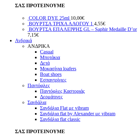
ΣΑΣ ΠΡΟΤΕΙΝΟΥΜΕ
COLOR DYE 25ml
10,00
€
ΒΟΥΡΤΣΑ ΤΡΙΧΑ ΑΛΟΓΟΥ 1
4,55
€
ΒΟΥΡΤΣΑ ΕΠΑΛΕΙΨΗΣ GL – Saphir Medaille D’or
7,15
€
Ανδρικά
ΑΝΔΡΙΚΑ
Casual
Μποτάκια
Δετά
Μοκασίνια loafers
Boat shoes
Εσπαντρίγιες
Παντόφλες
Παντόφλες Καστοριάς
Δερμάτινες
Σανδάλια
Σανδάλια Flat με vibram
Σανδάλια flat by Alexander με vibram
Σανδάλια flat classic
ΣΑΣ ΠΡΟΤΕΙΝΟΥΜΕ