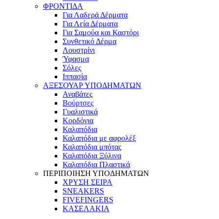
ΦΡΟΝΤΙΔΑ
Για Λαδερά Δέρματα
Για Λεία Δέρματα
Για Σαμούα και Καστόρι
Συνθετικό Δέρμα
Λουστρίνι
Ύφασμα
Σόλες
Ιππασία
ΑΞΕΣΟΥΑΡ ΥΠΟΔΗΜΑΤΩΝ
Αναβάτες
Βούρτσες
Γυαλιστικά
Κορδόνια
Καλαπόδια
Καλαπόδια με αφρολέξ
Καλαπόδια μπότας
Καλαπόδια Ξύλινα
Καλαπόδια Πλαστικά
ΠΕΡΙΠΟΙΗΣΗ ΥΠΟΔΗΜΑΤΩΝ
ΧΡΥΣΗ ΣΕΙΡΑ
SNEAKERS
FIVEFINGERS
ΚΑΣΕΛΑΚΙΑ