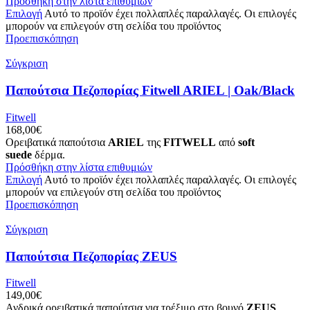
Πρόσθήκη στην λίστα επιθυμιών
Επιλογή
Αυτό το προϊόν έχει πολλαπλές παραλλαγές. Οι επιλογές
μπορούν να επιλεγούν στη σελίδα του προϊόντος
Προεπισκόπηση
Σύγκριση
Παπούτσια Πεζοπορίας Fitwell ARIEL | Oak/Black
Fitwell
168,00
€
Ορειβατικά παπούτσια
ARIEL
της
FITWELL
από
soft
suede
δέρμα.
Πρόσθήκη στην λίστα επιθυμιών
Επιλογή
Αυτό το προϊόν έχει πολλαπλές παραλλαγές. Οι επιλογές
μπορούν να επιλεγούν στη σελίδα του προϊόντος
Προεπισκόπηση
Σύγκριση
Παπούτσια Πεζοπορίας ZEUS
Fitwell
149,00
€
Ανδρικά ορειβατικά παπούτσια για τρέξιμο στο βουνό
ZEUS
.