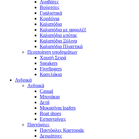
Αναβάτες
Βούρτσες
Γυαλιστικά
Κορδόνια
Καλαπόδια
Καλαπόδια με αφρολέξ
Καλαπόδια μπότας
Καλαπόδια Ξύλινα
Καλαπόδια Πλαστικά
Περιποίηση υποδημάτων
Χρυσή Σειρά
Sneakers
Fivefingers
Κασελάκια
Ανδρικά
Ανδρικά
Casual
Μποτάκια
Δετά
Μοκασίνια loafers
Boat shoes
Εσπαντρίγιες
Παντόφλες
Παντόφλες Καστοριάς
Δερμάτινες