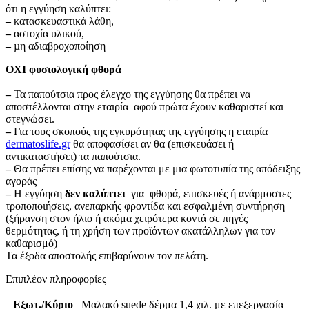
ότι η εγγύηση καλύπτει:
–
κατασκευαστικά λάθη,
–
αστοχία υλικού,
–
µη αδιαβροχοποίηση
ΟΧΙ φυσιολογική φθορά
–
Τα παπούτσια προς έλεγχο της εγγύησης θα πρέπει να
αποστέλλονται στην εταιρία αφού πρώτα έχουν καθαριστεί και
στεγνώσει.
–
Για τους σκοπούς της εγκυρότητας της εγγύησης η εταιρία
dermatoslife.gr
θα αποφασίσει αν θα (επισκευάσει ή
αντικαταστήσει) τα παπούτσια.
–
Θα πρέπει επίσης να παρέχονται με μια φωτοτυπία της απόδειξης
αγοράς
–
Η εγγύηση
δεν καλύπτει
για φθορά, επισκευές ή ανάρμοστες
τροποποιήσεις, ανεπαρκής φροντίδα και εσφαλμένη συντήρηση
(ξήρανση στον ήλιο ή ακόμα χειρότερα κοντά σε πηγές
θερμότητας, ή τη χρήση των προϊόντων ακατάλληλων για τον
καθαρισμό)
Τα έξοδα αποστολής επιβαρύνουν τον πελάτη.
Επιπλέον πληροφορίες
Εξωτ./Κύριο
Μαλακό suede δέρμα 1,4 χιλ. με επεξεργασία