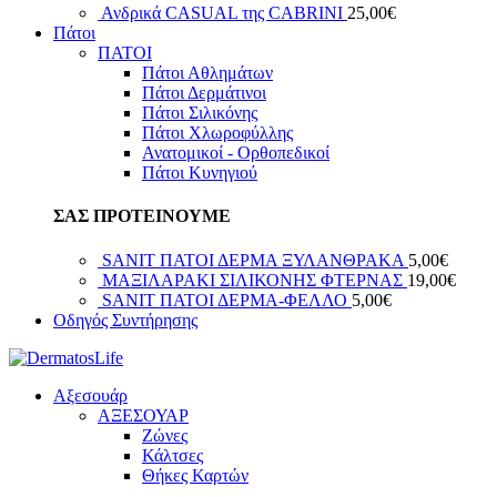
Ανδρικά CASUAL της CABRINI
25,00
€
Πάτοι
ΠΑΤΟΙ
Πάτοι Αθλημάτων
Πάτοι Δερμάτινοι
Πάτοι Σιλικόνης
Πάτοι Χλωροφύλλης
Ανατομικοί - Ορθοπεδικοί
Πάτοι Κυνηγιού
ΣΑΣ ΠΡΟΤΕΙΝΟΥΜΕ
SANIT ΠΑΤΟΙ ΔΕΡΜΑ ΞΥΛΑΝΘΡΑΚΑ
5,00
€
ΜΑΞΙΛΑΡΑΚΙ ΣΙΛΙΚΟΝΗΣ ΦΤEΡΝΑΣ
19,00
€
SANIT ΠΑΤΟΙ ΔΕΡΜΑ-ΦΕΛΛΟ
5,00
€
Οδηγός Συντήρησης
Αξεσουάρ
ΑΞΕΣΟΥΑΡ
Ζώνες
Κάλτσες
Θήκες Καρτών