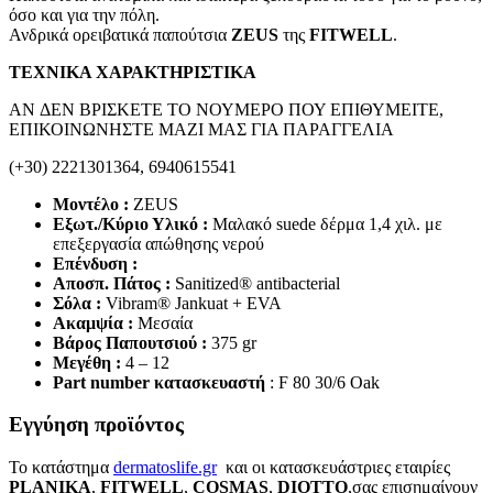
όσο και για την πόλη.
Ανδρικά ορειβατικά παπούτσια
ZEUS
της
FITWELL
.
ΤΕΧΝΙΚΑ ΧΑΡΑΚΤΗΡΙΣΤΙΚΑ
AN ΔΕΝ ΒΡΙΣΚΕΤΕ ΤΟ ΝΟΥΜΕΡΟ ΠΟΥ ΕΠΙΘΥΜΕΙΤΕ,
ΕΠΙΚΟΙΝΩΝΗΣΤΕ ΜΑΖΙ ΜΑΣ ΓΙΑ ΠΑΡΑΓΓΕΛΙΑ
(+30) 2221301364, 6940615541
Μοντέλο :
ZEUS
Εξωτ./Κύριο Υλικό :
Μαλακό suede δέρμα 1,4 χιλ. με
επεξεργασία απώθησης νερού
Επένδυση :
Αποσπ. Πάτος :
Sanitized® antibacterial
Σόλα :
Vibram® Jankuat + EVA
Ακαμψία :
Μεσαία
Βάρος Παπουτσιού :
375 gr
Μεγέθη :
4 – 12
Part number κατασκευαστή
: F 80 30
/6 Oak
Εγγύηση προϊόντος
Το κατάστημα
dermatoslife.gr
και οι κατασκευάστριες εταιρίες
PLANIKA
,
FITWELL
,
COSMAS
,
DIOTTO
,σας επισημαίνουν