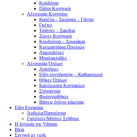
Κορδόνια
Πάτοι Κυνηγιού
Αξεσουάρ Κυνηγίου
Καπέλα – Σκούφοι – Γάντια
Γκέτες
Τσάντες – Σακίδια
Ζώνες Κυνηγιού
Κουδούνια – Λουράκια
Κρεμαστάρια Πουλιών
Λαμουδέρες
Μπαλακλάβες
Αξεσουάρ Όπλων
Αορτήρες
Είδη συντήρησης – Καθαρισμού
Θήκες Όπλων
Καλύμματα Κοντακίων
Στόχαστρα
Φυσιγγιοθήκες
Βάσεις όπλου κάμερας
Είδη Εργασίας
Άρβυλα/Παπούτσια
Γαλότσες/Μπότες Στήθους
Η Ιστορία της Vibram
Blog
Σχετικά με εμάς