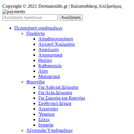
Copyright © 2021 Dermatoslife.gr | Καλαποθάκης Αλέξανδρος
Αναζήτηση
Περιποίηση υποδημάτων
Προϊόντα
Αδιαβροχοποίηση
Αλλαγή Χρώματος
Ανανέωση
Αποσμητικά
Θρέψη
Καθαρισμός
Λίπη
Μαλακτικά
Φροντίδα
Για Λαδερά Δέρματα
Για Λεία Δέρματα
Για Σαμούα και Καστόρι
Συνθετικό Δέρμα
Λουστρίνι
Ύφασμα
Σόλες
Ιππασία
Αξεσουάρ Υποδημάτων