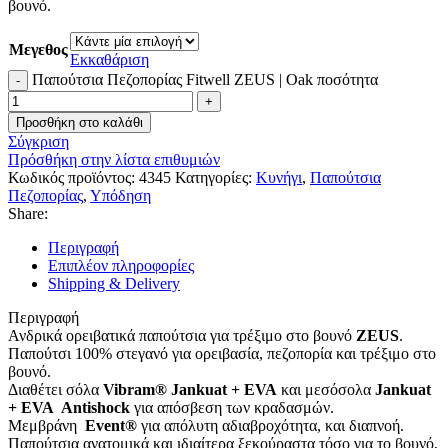
βουνό.
Μεγεθος
Εκκαθάριση
Παπούτσια Πεζοπορίας Fitwell ZEUS | Oak ποσότητα
Προσθήκη στο καλάθι
Σύγκριση
Πρόσθήκη στην λίστα επιθυμιών
Κωδικός προϊόντος:
4345
Κατηγορίες:
Κυνήγι
,
Παπούτσια
Πεζοπορίας
,
Υπόδηση
Share:
Περιγραφή
Επιπλέον πληροφορίες
Shipping & Delivery
Περιγραφή
Ανδρικά ορειβατικά παπούτσια για τρέξιμο στο βουνό
ZEUS
.
Παπούτσι 100% στεγανό για ορειβασία, πεζοπορία και τρέξιμο στο
βουνό.
Διαθέτει σόλα
Vibram® Jankuat + EVA
και μεσόσολα
Jankuat
+ EVA Antishock
για απόσβεση των κραδασμών.
Μεμβράνη
Event®
για απόλυτη αδιαβροχότητα, και διαπνοή.
Παπούτσια ανατομικά και ιδιαίτερα ξεκούραστα τόσο για το βουνό,