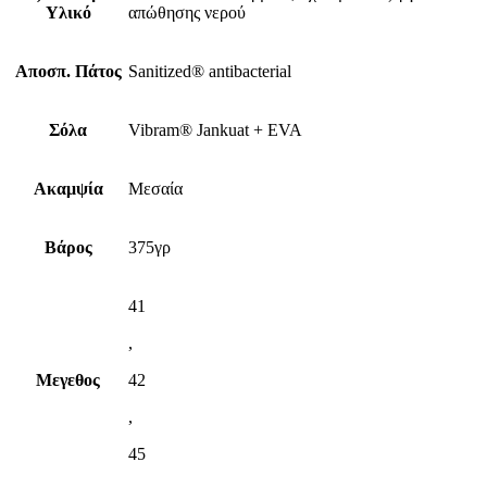
Υλικό
απώθησης νερού
Αποσπ. Πάτος
Sanitized® antibacterial
Σόλα
Vibram® Jankuat + EVA
Ακαμψία
Μεσαία
Βάρος
375γρ
41
,
Μεγεθος
42
,
45