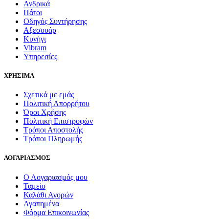
Ανδρικά
Πάτοι
Οδηγός Συντήρησης
Αξεσουάρ
Κυνήγι
Vibram
Υπηρεσίες
ΧΡΗΣΙΜΑ
Σχετικά με εμάς
Πολιτική Απορρήτου
Όροι Χρήσης
Πολιτική Επιστροφών
Τρόποι Αποστολής
Τρόποι Πληρωμής
ΛΟΓΑΡΙΑΣΜΟΣ
Ο Λογαριασμός μου
Ταμείο
Καλάθι Αγορών
Αγαπημένα
Φόρμα Επικοινωνίας