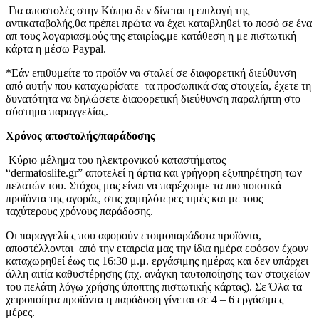
Για αποστολές στην Κύπρο δεν δίνεται η επιλογή της
αντικαταβολής,θα πρέπει πρώτα να έχει καταβληθεί το ποσό σε ένα
απ τους λογαριασμούς της εταιρίας,με κατάθεση η με πιστωτική
κάρτα η μέσω Paypal.
*Εάν επιθυμείτε το προϊόν να σταλεί σε διαφορετική διεύθυνση
από αυτήν που καταχωρίσατε τα προσωπικά σας στοιχεία, έχετε τη
δυνατότητα να δηλώσετε διαφορετική διεύθυνση παραλήπτη στο
σύστημα παραγγελίας.
Χρόνος αποστολής/παράδοσης
Κύριο μέλημα του ηλεκτρονικού καταστήματος
“dermatoslife.gr” αποτελεί η άρτια και γρήγορη εξυπηρέτηση των
πελατών του. Στόχος μας είναι να παρέχουμε τα πιο ποιοτικά
προϊόντα της αγοράς, στις χαμηλότερες τιμές και με τους
ταχύτερους χρόνους παράδοσης.
Οι παραγγελίες που αφορούν ετοιμοπαράδοτα προϊόντα,
αποστέλλονται από την εταιρεία μας την ίδια ημέρα εφόσον έχουν
καταχωρηθεί έως τις 16:30 μ.μ. εργάσιμης ημέρας και δεν υπάρχει
άλλη αιτία καθυστέρησης (πχ. ανάγκη ταυτοποίησης των στοιχείων
του πελάτη λόγω χρήσης ύποπτης πιστωτικής κάρτας). Σε Όλα τα
χειροποίητα προϊόντα η παράδοση γίνεται σε 4 – 6 εργάσιμες
μέρες.