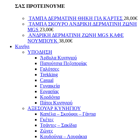
ΣΑΣ ΠΡΟΤΕΙΝΟΥΜΕ
ΤΑΜΠΑ ΔΕΡΜΑΤΙΝΗ ΘΗΚΗ ΓΙΑ ΚΑΡΤΕΣ
28,00
€
ΤΑΜΠΑ ΣΚΟΥΡΟ ΑΝΔΡΙΚΗ ΔΕΡΜΑΤΙΝΗ ΖΩΝΗ
MGS
23,00
€
ΑΝΔΡΙΚΗ ΔΕΡΜΑΤΙΝΗ ΖΩΝΗ MGS ΚΑΦΕ
ΝΟΥΜΠΟΥΚ
38,00
€
Κυνήγι
ΥΠΟΔΗΣΗ
Άρβυλα Κυνηγιού
Παπούτσια Πεζοπορίας
Γαλότσες
Trekking
Casual
Γυναικεία
Εργασίας
Κορδόνια
Πάτοι Κυνηγιού
ΑΞΕΣΟΥΑΡ ΚΥΝΗΓΙΟΥ
Καπέλα – Σκούφοι – Γάντια
Γκέτες
Τσάντες – Σακίδια
Ζώνες
Κουδούνια – Λουράκια