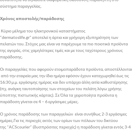
σύστημα παραγγελίας.
Χρόνος αποστολής/παράδοσης
Κύριο μέλημα του ηλεκτρονικού καταστήματος
“dermatoslife.gr” αποτελεί η άρτια και γρήγορη εξυπηρέτηση των
πελατών του. Στόχος μας είναι να παρέχουμε τα πιο ποιοτικά προϊόντα
της αγοράς, στις χαμηλότερες τιμές και με τους ταχύτερους χρόνους
παράδοσης.
Οι παραγγελίες που αφορούν ετοιμοπαράδοτα προϊόντα, αποστέλλονται
από την εταιρεία μας την ίδια ημέρα εφόσον έχουν καταχωρηθεί έως τις
16:30 μ.μ. εργάσιμης ημέρας και δεν υπάρχει άλλη αιτία καθυστέρησης
(πχ. ανάγκη ταυτοποίησης των στοιχείων του πελάτη λόγω χρήσης
ύποπτης πιστωτικής κάρτας). Σε Όλα τα χειροποίητα προϊόντα η
παράδοση γίνεται σε 4 – 6 εργάσιμες μέρες.
Ο χρόνος παράδοσης των παραγγελιών είναι συνήθως 2-3 εργάσιμες
ημέρες.Για τις περιοχές εκτός των ορίων των πόλεων του δικτύου
της “ACScourier“ (δυσπρόσιτες περιοχές) η παράδοση γίνεται εντός 3-4