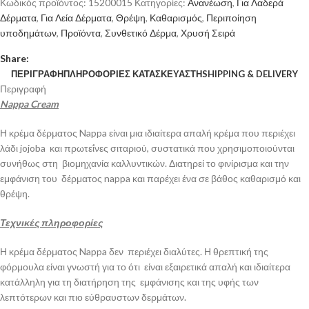
Κωδικός προϊόντος:
15200015
Κατηγορίες:
Ανανέωση
,
Για Λαδερά
Δέρματα
,
Για Λεία Δέρματα
,
Θρέψη
,
Καθαρισμός
,
Περιποίηση
υποδημάτων
,
Προϊόντα
,
Συνθετικό Δέρμα
,
Χρυσή Σειρά
Share:
ΠΕΡΙΓΡΑΦΉ
ΠΛΗΡΟΦΟΡΊΕΣ ΚΑΤΑΣΚΕΥΑΣΤΉ
SHIPPING & DELIVERY
Περιγραφή
Nappa Cream
Η κρέμα δέρματος Nappa είναι μια ιδιαίτερα απαλή κρέμα που περιέχει
λάδι jojoba και πρωτεΐνες σιταριού, συστατικά που χρησιμοποιούνται
συνήθως στη βιομηχανία καλλυντικών. Διατηρεί το φινίρισμα και την
εμφάνιση του δέρματος nappa και παρέχει ένα σε βάθος καθαρισμό και
θρέψη.
Τεχνικές πληροφορίες
Η κρέμα δέρματος Nappa δεν περιέχει διαλύτες. Η θρεπτική της
φόρμουλα είναι γνωστή για το ότι είναι εξαιρετικά απαλή και ιδιαίτερα
κατάλληλη για τη διατήρηση της εμφάνισης και της υφής των
λεπτότερων και πιο εύθραυστων δερμάτων.