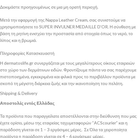
Δοκιμάστε προηγουμένως σε μια μη ορατή περιοχή.
Μετά την εφαρμογή της Nappa Leather Cream, σας συνιστούμε να
χρησιμοποιήσετε το SUPER INVULNER MEDAILLE D’OR. Η σύνθεση με
βάση τη ρητίνη ενισχύει την προστασία από στοιχεία όπως το νερό, το
λίπος και η βρωμιά.
Πληροφορίες Κατασκευαστή
Η dermatoslife.gr συνεργάζεται με τους μεγαλύτερους οίκους εταιρειών
στο χώρο των δερμάτινων ειδών. Φροντίζουμε πάντα να σας παρέχουμε
πιστοποιημένα, εγκεκριμένα και φιλικά προς το περιβάλλον προϊόντα με
σκοπό τη μέγιστη διάρκεια ζωής και την ικανοποίηση του πελάτη.
Shipping & Delivery
Αποστολές εντός Ελλάδας
Τα προϊόντα που παραγγείλατε αποστέλλονται στην διεύθυνση που μας
έχετε ορίσει, μέσω της εταιρείας ταχυμεταφορών “ACScourier” και η
παράδοση γίνεται σε 1 – 3 εργάσιμες μέρες. Σε Όλα τα χειροποίητα
προϊόντα η παράδοση γίνεται σε 4 – 6 εργάσιμες μέρες.