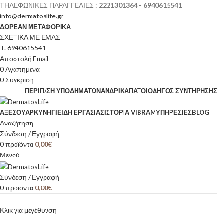
ΤΗΛΕΦΩΝΙΚΕΣ ΠΑΡΑΓΓΕΛΙΕΣ :
2221301364 - 6940615541
info@dermatoslife.gr
ΔΩΡΕΑΝ ΜΕΤΑΦΟΡΙΚΑ
ΣΧΕΤΙΚΑ ΜΕ ΕΜΑΣ
T. 6940615541
Αποστολή Email
0
Αγαπημένα
0
Σύγκριση
ΠΕΡΙΠ/ΣΗ ΥΠΟΔΗΜΆΤΩΝ
ΑΝΔΡΙΚΆ
ΠΆΤΟΙ
ΟΔΗΓΌΣ ΣΥΝΤΉΡΗΣΗΣ
ΑΞΕΣΟΥΆΡ
ΚΥΝΉΓΙ
ΕΊΔΗ ΕΡΓΑΣΊΑΣ
ΙΣΤΟΡΊΑ VIBRAM
ΥΠΗΡΕΣΙΕΣ
BLOG
Αναζήτηση
Σύνδεση / Εγγραφή
0
προϊόντα
0,00
€
Μενού
Σύνδεση / Εγγραφή
0
προϊόντα
0,00
€
Κλικ για μεγέθυνση