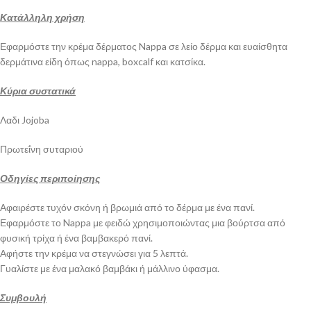
Κατάλληλη χρήση
Εφαρμόστε την κρέμα δέρματος Nappa σε λείο δέρμα και ευαίσθητα
δερμάτινα είδη όπως nappa, boxcalf και κατσίκα.
Κύρια συστατικά
Λαδι Jojoba
Πρωτεΐνη συταριού
Οδηγίες περιποίησης
Αφαιρέστε τυχόν σκόνη ή βρωμιά από το δέρμα με ένα πανί.
Εφαρμόστε το Nappa με φειδώ χρησιμοποιώντας μια βούρτσα από
φυσική τρίχα ή ένα βαμβακερό πανί.
Αφήστε την κρέμα να στεγνώσει για 5 λεπτά.
Γυαλίστε με ένα μαλακό βαμβάκι ή μάλλινο ύφασμα.
Συμβουλή