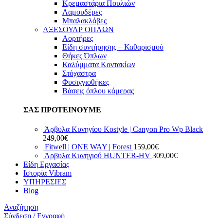
Κρεμαστάρια Πουλιών
Λαμουδέρες
Μπαλακλάβες
ΑΞΕΣΟΥΑΡ ΟΠΛΩΝ
Αορτήρες
Είδη συντήρησης – Καθαρισμού
Θήκες Όπλων
Καλύμματα Κοντακίων
Στόχαστρα
Φυσιγγιοθήκες
Βάσεις όπλου κάμερας
ΣΑΣ ΠΡΟΤΕΙΝΟΥΜΕ
Άρβυλα Κυνηγίου Kostyle | Canyon Pro Wp Black
249,00
€
Fitwell | ONE WAY | Forest
159,00
€
Άρβυλα Κυνηγιού HUNTER-HV
309,00
€
Είδη Εργασίας
Ιστορία Vibram
ΥΠΗΡΕΣΙΕΣ
Blog
Αναζήτηση
Σύνδεση / Εγγραφή