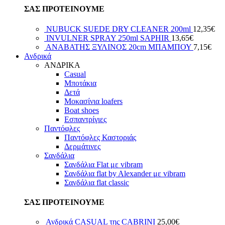
ΣΑΣ ΠΡΟΤΕΙΝΟΥΜΕ
NUBUCK SUEDE DRY CLEANER 200ml
12,35
€
INVULNER SPRAY 250ml SAPHIR
13,65
€
ΑΝΑΒΑΤΗΣ ΞΥΛΙΝΟΣ 20cm ΜΠΑΜΠΟΥ
7,15
€
Ανδρικά
ΑΝΔΡΙΚΑ
Casual
Μποτάκια
Δετά
Μοκασίνια loafers
Boat shoes
Εσπαντρίγιες
Παντόφλες
Παντόφλες Καστοριάς
Δερμάτινες
Σανδάλια
Σανδάλια Flat με vibram
Σανδάλια flat by Alexander με vibram
Σανδάλια flat classic
ΣΑΣ ΠΡΟΤΕΙΝΟΥΜΕ
Ανδρικά CASUAL της CABRINI
25,00
€