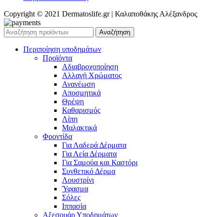
Copyright © 2021 Dermatoslife.gr | Καλαποθάκης Αλέξανδρος
Αναζήτηση
Περιποίηση υποδημάτων
Προϊόντα
Αδιαβροχοποίηση
Αλλαγή Χρώματος
Ανανέωση
Αποσμητικά
Θρέψη
Καθαρισμός
Λίπη
Μαλακτικά
Φροντίδα
Για Λαδερά Δέρματα
Για Λεία Δέρματα
Για Σαμούα και Καστόρι
Συνθετικό Δέρμα
Λουστρίνι
Ύφασμα
Σόλες
Ιππασία
Αξεσουάρ Υποδημάτων