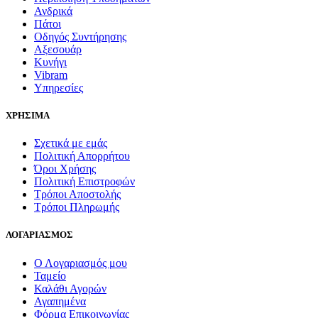
Ανδρικά
Πάτοι
Οδηγός Συντήρησης
Αξεσουάρ
Κυνήγι
Vibram
Υπηρεσίες
ΧΡΗΣΙΜΑ
Σχετικά με εμάς
Πολιτική Απορρήτου
Όροι Χρήσης
Πολιτική Επιστροφών
Τρόποι Αποστολής
Τρόποι Πληρωμής
ΛΟΓΑΡΙΑΣΜΟΣ
Ο Λογαριασμός μου
Ταμείο
Καλάθι Αγορών
Αγαπημένα
Φόρμα Επικοινωνίας