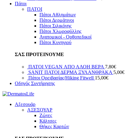
Πάτοι
ΠΑΤΟΙ
Πάτοι Αθλημάτων
Πάτοι Δερμάτινοι
Πάτοι Σιλικόνης
Πάτοι Χλωροφύλλης
Ανατομικοί - Ορθοπεδικοί
Πάτοι Κυνηγιού
ΣΑΣ ΠΡΟΤΕΙΝΟΥΜΕ
ΠΑΤΟΙ VEGAN ΑΠΟ ΑΛΟΗ ΒΕΡΑ
7,80
€
SANIT ΠΑΤΟΙ ΔΕΡΜΑ ΞΥΛΑΝΘΡΑΚΑ
5,00
€
Πάτοι Ορειβασίας/Hiking Fitwell
15,00
€
Οδηγός Συντήρησης
Αξεσουάρ
ΑΞΕΣΟΥΑΡ
Ζώνες
Κάλτσες
Θήκες Καρτών