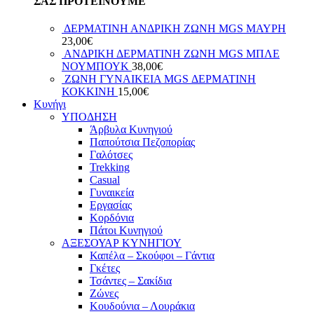
ΣΑΣ ΠΡΟΤΕΙΝΟΥΜΕ
ΔΕΡΜΑΤΙΝΗ ΑΝΔΡΙΚΗ ΖΩΝΗ MGS ΜΑΥΡΗ
23,00
€
ΑΝΔΡΙΚΗ ΔΕΡΜΑΤΙΝΗ ΖΩΝΗ MGS ΜΠΛΕ
ΝΟΥΜΠΟΥΚ
38,00
€
ΖΩΝΗ ΓΥΝΑΙΚΕΙΑ MGS ΔΕΡΜΑΤΙΝΗ
ΚΟΚΚΙΝΗ
15,00
€
Κυνήγι
ΥΠΟΔΗΣΗ
Άρβυλα Κυνηγιού
Παπούτσια Πεζοπορίας
Γαλότσες
Trekking
Casual
Γυναικεία
Εργασίας
Κορδόνια
Πάτοι Κυνηγιού
ΑΞΕΣΟΥΑΡ ΚΥΝΗΓΙΟΥ
Καπέλα – Σκούφοι – Γάντια
Γκέτες
Τσάντες – Σακίδια
Ζώνες
Κουδούνια – Λουράκια