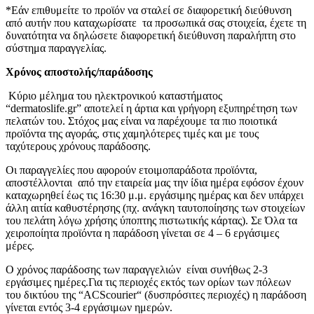
*Εάν επιθυμείτε το προϊόν να σταλεί σε διαφορετική διεύθυνση
από αυτήν που καταχωρίσατε τα προσωπικά σας στοιχεία, έχετε τη
δυνατότητα να δηλώσετε διαφορετική διεύθυνση παραλήπτη στο
σύστημα παραγγελίας.
Χρόνος αποστολής/παράδοσης
Κύριο μέλημα του ηλεκτρονικού καταστήματος
“dermatoslife.gr” αποτελεί η άρτια και γρήγορη εξυπηρέτηση των
πελατών του. Στόχος μας είναι να παρέχουμε τα πιο ποιοτικά
προϊόντα της αγοράς, στις χαμηλότερες τιμές και με τους
ταχύτερους χρόνους παράδοσης.
Οι παραγγελίες που αφορούν ετοιμοπαράδοτα προϊόντα,
αποστέλλονται από την εταιρεία μας την ίδια ημέρα εφόσον έχουν
καταχωρηθεί έως τις 16:30 μ.μ. εργάσιμης ημέρας και δεν υπάρχει
άλλη αιτία καθυστέρησης (πχ. ανάγκη ταυτοποίησης των στοιχείων
του πελάτη λόγω χρήσης ύποπτης πιστωτικής κάρτας). Σε Όλα τα
χειροποίητα προϊόντα η παράδοση γίνεται σε 4 – 6 εργάσιμες
μέρες.
Ο χρόνος παράδοσης των παραγγελιών είναι συνήθως 2-3
εργάσιμες ημέρες.Για τις περιοχές εκτός των ορίων των πόλεων
του δικτύου της “ACScourier“ (δυσπρόσιτες περιοχές) η παράδοση
γίνεται εντός 3-4 εργάσιμων ημερών.