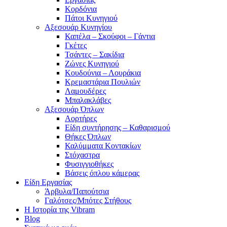
Κορδόνια
Πάτοι Κυνηγιού
Αξεσουάρ Κυνηγίου
Καπέλα – Σκούφοι – Γάντια
Γκέτες
Τσάντες – Σακίδια
Ζώνες Κυνηγιού
Κουδούνια – Λουράκια
Κρεμαστάρια Πουλιών
Λαμουδέρες
Μπαλακλάβες
Αξεσουάρ Όπλων
Αορτήρες
Είδη συντήρησης – Καθαρισμού
Θήκες Όπλων
Καλύμματα Κοντακίων
Στόχαστρα
Φυσιγγιοθήκες
Βάσεις όπλου κάμερας
Είδη Εργασίας
Άρβυλα/Παπούτσια
Γαλότσες/Μπότες Στήθους
Η Ιστορία της Vibram
Blog