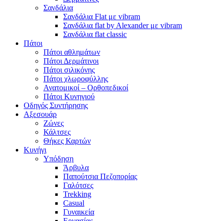
Σανδάλια
Σανδάλια Flat με vibram
Σανδάλια flat by Alexander με vibram
Σανδάλια flat classic
Πάτοι
Πάτοι αθλημάτων
Πάτοι Δερμάτινοι
Πάτοι σιλικόνης
Πάτοι χλωροφύλλης
Ανατομικοί – Ορθοπεδικοί
Πάτοι Κυνηγιού
Οδηγός Συντήρησης
Αξεσουάρ
Ζώνες
Κάλτσες
Θήκες Καρτών
Κυνήγι
Υπόδηση
Άρβυλα
Παπούτσια Πεζοπορίας
Γαλότσες
Trekking
Casual
Γυναικεία
Εργασίας