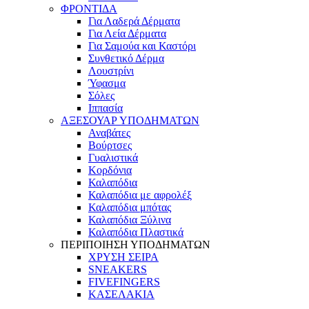
ΦΡΟΝΤΙΔΑ
Για Λαδερά Δέρματα
Για Λεία Δέρματα
Για Σαμούα και Καστόρι
Συνθετικό Δέρμα
Λουστρίνι
Ύφασμα
Σόλες
Ιππασία
ΑΞΕΣΟΥΑΡ ΥΠΟΔΗΜΑΤΩΝ
Αναβάτες
Βούρτσες
Γυαλιστικά
Κορδόνια
Καλαπόδια
Καλαπόδια με αφρολέξ
Καλαπόδια μπότας
Καλαπόδια Ξύλινα
Καλαπόδια Πλαστικά
ΠΕΡΙΠΟΙΗΣΗ ΥΠΟΔΗΜΑΤΩΝ
ΧΡΥΣΗ ΣΕΙΡΑ
SNEAKERS
FIVEFINGERS
ΚΑΣΕΛΑΚΙΑ