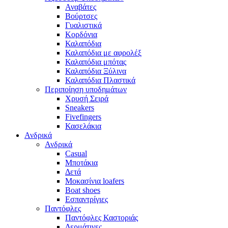
Αναβάτες
Βούρτσες
Γυαλιστικά
Κορδόνια
Καλαπόδια
Καλαπόδια με αφρολέξ
Καλαπόδια μπότας
Καλαπόδια Ξύλινα
Καλαπόδια Πλαστικά
Περιποίηση υποδημάτων
Χρυσή Σειρά
Sneakers
Fivefingers
Κασελάκια
Ανδρικά
Ανδρικά
Casual
Μποτάκια
Δετά
Μοκασίνια loafers
Boat shoes
Εσπαντρίγιες
Παντόφλες
Παντόφλες Καστοριάς
Δερμάτινες