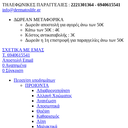
ΤΗΛΕΦΩΝΙΚΕΣ ΠΑΡΑΓΓΕΛΙΕΣ :
2221301364 - 6940615541
info@dermatoslife.gr
ΔΩΡΕΑΝ ΜΕΤΑΦΟΡΙΚΑ
Δωρεάν αποστολή για αγορές άνω των 50€
Κάτω των 50€ : 4€
Κόστος αντικαταβολής : 3€
Δωρεάν η 1η επιστροφή για παραγγελίες άνω των 50€
ΣΧΕΤΙΚΑ ΜΕ ΕΜΑΣ
T. 6940615541
Αποστολή Email
0
Αγαπημένα
0
Σύγκριση
Περιπ/ση υποδημάτων
ΠΡΟΙΟΝΤΑ
Αδιαβροχοποίηση
Αλλαγή Χρώματος
Ανανέωση
Αποσμητικά
Θρέψη
Καθαρισμός
Λίπη
Μαλακτικά