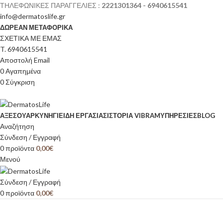
ΤΗΛΕΦΩΝΙΚΕΣ ΠΑΡΑΓΓΕΛΙΕΣ :
2221301364 - 6940615541
info@dermatoslife.gr
ΔΩΡΕΑΝ ΜΕΤΑΦΟΡΙΚΑ
ΣΧΕΤΙΚΑ ΜΕ ΕΜΑΣ
T. 6940615541
Αποστολή Email
0
Αγαπημένα
0
Σύγκριση
ΑΞΕΣΟΥΆΡ
ΚΥΝΉΓΙ
ΕΊΔΗ ΕΡΓΑΣΊΑΣ
ΙΣΤΟΡΊΑ VIBRAM
ΥΠΗΡΕΣΙΕΣ
BLOG
Αναζήτηση
Σύνδεση / Εγγραφή
0
προϊόντα
0,00
€
Μενού
Σύνδεση / Εγγραφή
0
προϊόντα
0,00
€