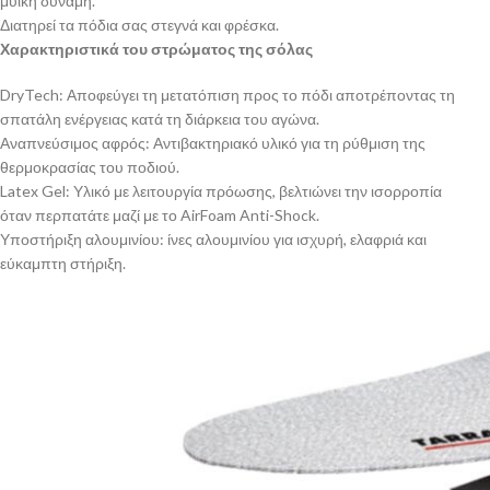
μυϊκή δύναμη.
Διατηρεί τα πόδια σας στεγνά και φρέσκα.
Χαρακτηριστικά του στρώματος της σόλας
DryTech: Αποφεύγει τη μετατόπιση προς το πόδι αποτρέποντας τη
σπατάλη ενέργειας κατά τη διάρκεια του αγώνα.
Αναπνεύσιμος αφρός: Αντιβακτηριακό υλικό για τη ρύθμιση της
θερμοκρασίας του ποδιού.
Latex Gel: Υλικό με λειτουργία πρόωσης, βελτιώνει την ισορροπία
όταν περπατάτε μαζί με το AirFoam Anti-Shock.
Υποστήριξη αλουμινίου: ίνες αλουμινίου για ισχυρή, ελαφριά και
εύκαμπτη στήριξη.