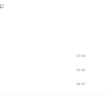
ς;
37-40
,
41-43
,
44-47