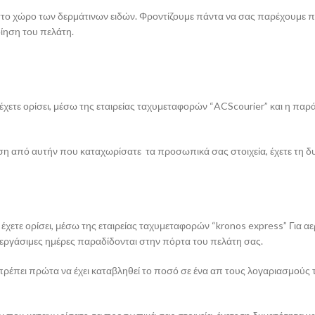
 στο χώρο των δερμάτινων ειδών. Φροντίζουμε πάντα να σας παρέχουμε πι
οίηση του πελάτη.
ετε ορίσει, μέσω της εταιρείας ταχυμεταφορών “ACScourier” και η παράδ
νση από αυτήν που καταχωρίσατε τα προσωπικά σας στοιχεία, έχετε τη 
χετε ορίσει, μέσω της εταιρείας ταχυμεταφορών “kronos express” Για α
 εργάσιμες ημέρες παραδίδονται στην πόρτα του πελάτη σας.
πρέπει πρώτα να έχει καταβληθεί το ποσό σε ένα απ τους λογαριασμούς τ