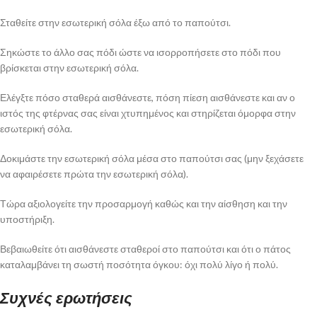
Σταθείτε στην εσωτερική σόλα έξω από το παπούτσι.
Σηκώστε το άλλο σας πόδι ώστε να ισορροπήσετε στο πόδι που
βρίσκεται στην εσωτερική σόλα.
Ελέγξτε πόσο σταθερά αισθάνεστε, πόση πίεση αισθάνεστε και αν ο
ιστός της φτέρνας σας είναι χτυπημένος και στηρίζεται όμορφα στην
εσωτερική σόλα.
Δοκιμάστε την εσωτερική σόλα μέσα στο παπούτσι σας (μην ξεχάσετε
να αφαιρέσετε πρώτα την εσωτερική σόλα).
Τώρα αξιολογείτε την προσαρμογή καθώς και την αίσθηση και την
υποστήριξη.
Βεβαιωθείτε ότι αισθάνεστε σταθεροί στο παπούτσι και ότι ο πάτος
καταλαμβάνει τη σωστή ποσότητα όγκου: όχι πολύ λίγο ή πολύ.
Συχνές ερωτήσεις