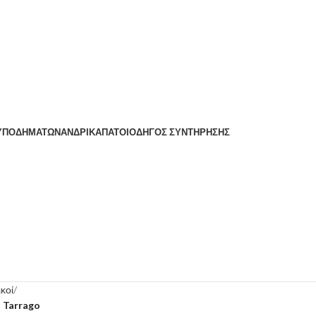
 ΥΠΟΔΗΜΆΤΩΝ
ΑΝΔΡΙΚΆ
ΠΆΤΟΙ
ΟΔΗΓΌΣ ΣΥΝΤΉΡΗΣΗΣ
κοί
 Tarrago