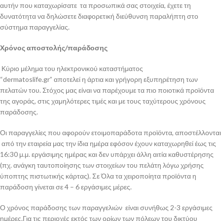
αυτήν που καταχωρίσατε τα προσωπικά σας στοιχεία, έχετε τη
δυνατότητα να δηλώσετε διαφορετική διεύθυνση παραλήπτη στο
σύστημα παραγγελίας.
Χρόνος αποστολής/παράδοσης
Κύριο μέλημα του ηλεκτρονικού καταστήματος
“dermatoslife.gr” αποτελεί η άρτια και γρήγορη εξυπηρέτηση των
πελατών του. Στόχος μας είναι να παρέχουμε τα πιο ποιοτικά προϊόντα
της αγοράς, στις χαμηλότερες τιμές και με τους ταχύτερους χρόνους
παράδοσης.
Οι παραγγελίες που αφορούν ετοιμοπαράδοτα προϊόντα, αποστέλλονται
από την εταιρεία μας την ίδια ημέρα εφόσον έχουν καταχωρηθεί έως τις
16:30 μ.μ. εργάσιμης ημέρας και δεν υπάρχει άλλη αιτία καθυστέρησης
(πχ. ανάγκη ταυτοποίησης των στοιχείων του πελάτη λόγω χρήσης
ύποπτης πιστωτικής κάρτας). Σε Όλα τα χειροποίητα προϊόντα η
παράδοση γίνεται σε 4 – 6 εργάσιμες μέρες.
Ο χρόνος παράδοσης των παραγγελιών είναι συνήθως 2-3 εργάσιμες
ημέρες.Για τις περιοχές εκτός των ορίων των πόλεων του δικτύου