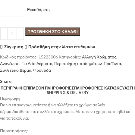
Εκκαθάριση
ΠΡΟΣΘΉΚΗ ΣΤΟ ΚΑΛΆΘΙ
Σύγκριση
Πρόσθήκη στην λίστα επιθυμιών
Κωδικός προϊόντος:
15223006
Κατηγορίες:
Αλλαγή Χρώματος
,
Ανανέωση
,
Για Λεία Δέρματα
,
Περιποίηση υποδημάτων
,
Προϊόντα
,
Συνθετικό Δέρμα
,
Φροντίδα
Share:
ΠΕΡΙΓΡΑΦΉ
ΕΠΙΠΛΈΟΝ ΠΛΗΡΟΦΟΡΊΕΣ
ΠΛΗΡΟΦΟΡΊΕΣ ΚΑΤΑΣΚΕΥΑΣΤΉ
SHIPPING & DELIVERY
Περιγραφή
Για να επαναχρωματίσετε ή να αλλάξετε το χρώμα σε λείο
δέρμα.Διατίθεται σε πολλές αποχρώσεις.Μπορεί να χρησιμοποιηθεί και
για τα τακούνια.
Παρατηρήσεις: