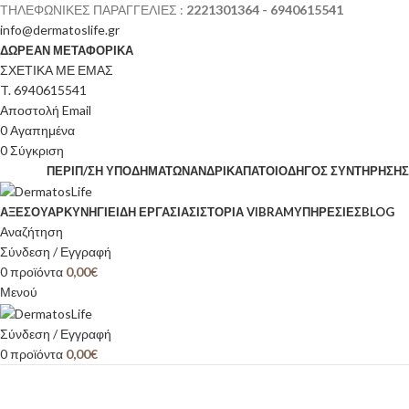
ΤΗΛΕΦΩΝΙΚΕΣ ΠΑΡΑΓΓΕΛΙΕΣ :
2221301364 - 6940615541
info@dermatoslife.gr
ΔΩΡΕΑΝ ΜΕΤΑΦΟΡΙΚΑ
ΣΧΕΤΙΚΑ ΜΕ ΕΜΑΣ
T. 6940615541
Αποστολή Email
0
Αγαπημένα
0
Σύγκριση
ΠΕΡΙΠ/ΣΗ ΥΠΟΔΗΜΆΤΩΝ
ΑΝΔΡΙΚΆ
ΠΆΤΟΙ
ΟΔΗΓΌΣ ΣΥΝΤΉΡΗΣΗΣ
ΑΞΕΣΟΥΆΡ
ΚΥΝΉΓΙ
ΕΊΔΗ ΕΡΓΑΣΊΑΣ
ΙΣΤΟΡΊΑ VIBRAM
ΥΠΗΡΕΣΙΕΣ
BLOG
Αναζήτηση
Σύνδεση / Εγγραφή
0
προϊόντα
0,00
€
Μενού
Σύνδεση / Εγγραφή
0
προϊόντα
0,00
€