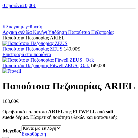
0
προϊόντα
0,00
€
Κλικ για μεγέθυνση
Αρχική σελίδα
Κυνήγι
Υπόδηση
Παπούτσια Πεζοπορίας
Παπούτσια Πεζοπορίας ARIEL
Παπούτσια Πεζοπορίας ZEUS
149,00
€
Επιστροφή στα προϊόντα
Παπούτσια Πεζοπορίας Fitwell ZEUS | Oak
149,00
€
Παπούτσια Πεζοπορίας ARIEL
168,00
€
Ορειβατικά παπούτσια
ARIEL
της
FITWELL
από
soft
suede
δέρμα. Εξαιρετική ποιότητα υλικών και κατασκευής.
Μεγεθος
Εκκαθάριση