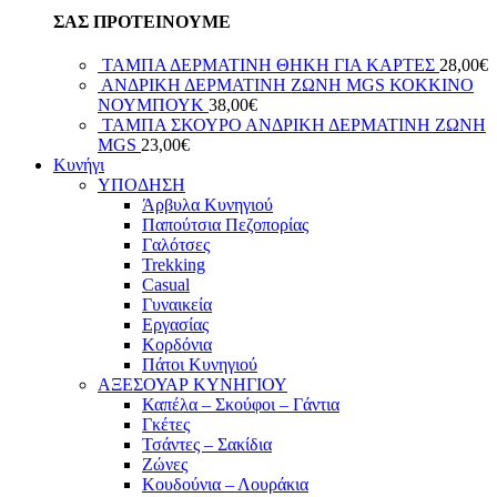
ΣΑΣ ΠΡΟΤΕΙΝΟΥΜΕ
ΤΑΜΠΑ ΔΕΡΜΑΤΙΝΗ ΘΗΚΗ ΓΙΑ ΚΑΡΤΕΣ
28,00
€
ΑΝΔΡΙΚΗ ΔΕΡΜΑΤΙΝΗ ΖΩΝΗ MGS ΚΟΚΚΙΝΟ
ΝΟΥΜΠΟΥΚ
38,00
€
ΤΑΜΠΑ ΣΚΟΥΡΟ ΑΝΔΡΙΚΗ ΔΕΡΜΑΤΙΝΗ ΖΩΝΗ
MGS
23,00
€
Κυνήγι
ΥΠΟΔΗΣΗ
Άρβυλα Κυνηγιού
Παπούτσια Πεζοπορίας
Γαλότσες
Trekking
Casual
Γυναικεία
Εργασίας
Κορδόνια
Πάτοι Κυνηγιού
ΑΞΕΣΟΥΑΡ ΚΥΝΗΓΙΟΥ
Καπέλα – Σκούφοι – Γάντια
Γκέτες
Τσάντες – Σακίδια
Ζώνες
Κουδούνια – Λουράκια