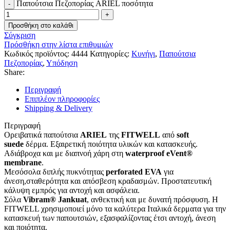
Παπούτσια Πεζοπορίας ARIEL ποσότητα
Προσθήκη στο καλάθι
Σύγκριση
Πρόσθήκη στην λίστα επιθυμιών
Κωδικός προϊόντος:
4444
Κατηγορίες:
Κυνήγι
,
Παπούτσια
Πεζοπορίας
,
Υπόδηση
Share:
Περιγραφή
Επιπλέον πληροφορίες
Shipping & Delivery
Περιγραφή
Ορειβατικά παπούτσια
ARIEL
της
FITWELL
από
soft
suede
δέρμα. Εξαιρετική ποιότητα υλικών και κατασκευής.
Αδιάβροχα και με διαπνοή χάρη στη
waterproof eVent®
membrane
.
Μεσόσολα διπλής πυκνότητας
perforated EVA
για
άνεση,σταθερότητα και απόσβεση κραδασμών. Προστατευτική
κάλυψη εμπρός για αντοχή και ασφάλεια.
Σόλα
Vibram® Jankuat
, ανθεκτική και με δυνατή πρόσφυση. Η
FITWELL χρησιμοποιεί μόνο τα καλύτερα Ιταλικά δερματα για την
κατασκευή των παπουτσιών, εξασφαλίζοντας έτσι αντοχή, άνεση
και ποιότητα.