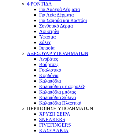
ΦΡΟΝΤΙΔΑ
Για Λαδερά Δέρματα
Για Λεία Δέρματα
Για Σαμούα και Καστόρι
Συνθετικό Δέρμα
Λουστρίνι
Ύφασμα
Σόλες
Ιππασία
ΑΞΕΣΟΥΑΡ ΥΠΟΔΗΜΑΤΩΝ
Αναβάτες
Βούρτσες
Γυαλιστικά
Κορδόνια
Καλαπόδια
Καλαπόδια με αφρολέξ
Καλαπόδια μπότας
Καλαπόδια Ξύλινα
Καλαπόδια Πλαστικά
ΠΕΡΙΠΟΙΗΣΗ ΥΠΟΔΗΜΑΤΩΝ
ΧΡΥΣΗ ΣΕΙΡΑ
SNEAKERS
FIVEFINGERS
ΚΑΣΕΛΑΚΙΑ