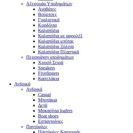
Αξεσουάρ Υποδημάτων
Αναβάτες
Βούρτσες
Γυαλιστικά
Κορδόνια
Καλαπόδια
Καλαπόδια με αφρολέξ
Καλαπόδια μπότας
Καλαπόδια Ξύλινα
Καλαπόδια Πλαστικά
Περιποίηση υποδημάτων
Χρυσή Σειρά
Sneakers
Fivefingers
Κασελάκια
Ανδρικά
Ανδρικά
Casual
Μποτάκια
Δετά
Μοκασίνια loafers
Boat shoes
Εσπαντρίγιες
Παντόφλες
Παντόφλες Καστοριάς