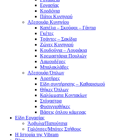
Εργασίας
Κορδόνια
Πάτοι Κυνηγιού
Αξεσουάρ Κυνηγίου
Καπέλα – Σκούφοι – Γάντια
Γκέτες
Τσάντες – Σακίδια
Ζώνες Κυνηγιού
Κουδούνια – Λουράκια
Κρεμαστάρια Πουλιών
Λαμουδέρες
Μπαλακλάβες
Αξεσουάρ Όπλων
Αορτήρες
Είδη συντήρησης – Καθαρισμού
Θήκες Όπλων
Καλύμματα Κοντακίων
Στόχαστρα
Φυσιγγιοθήκες
Βάσεις όπλου κάμερας
Είδη Εργασίας
Άρβυλα/Παπούτσια
Γαλότσες/Μπότες Στήθους
Η Ιστορία της Vibram