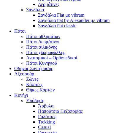
Δερμάτινες
Σανδάλια
Σανδάλια Flat με vibram
Σανδάλια flat by Alexander με vibram
Σανδάλια flat classic
Πάτοι
Πάτοι αθλημάτων
Πάτοι Δερμάτινοι
Πάτοι σιλικόνης
Πάτοι χλωροφύλλης
Ανατομικοί – Ορθοπεδικοί
Πάτοι Κυνηγιού
Οδηγός Συντήρησης
Αξεσουάρ
Ζώνες
Κάλτσες
Θήκες Καρτών
Κυνήγι
Υπόδηση
Άρβυλα
Παπούτσια Πεζοπορίας
Γαλότσες
Trekking
Casual
Γυναικεία