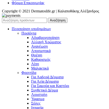
Φόρμα Επικοινωνίας
Copyright © 2021 Dermatoslife.gr | Καλαποθάκης Αλέξανδρος
Αναζήτηση
Περιποίηση υποδημάτων
Προϊόντα
Αδιαβροχοποίηση
Αλλαγή Χρώματος
Ανανέωση
Αποσμητικά
Θρέψη
Καθαρισμός
Λίπη
Μαλακτικά
Φροντίδα
Για Λαδερά Δέρματα
Για Λεία Δέρματα
Για Σαμούα και Καστόρι
Συνθετικό Δέρμα
Λουστρίνι
Ύφασμα
Σόλες
Ιππασία