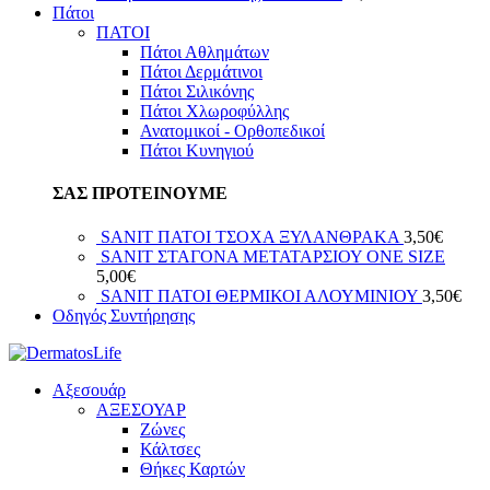
Πάτοι
ΠΑΤΟΙ
Πάτοι Αθλημάτων
Πάτοι Δερμάτινοι
Πάτοι Σιλικόνης
Πάτοι Χλωροφύλλης
Ανατομικοί - Ορθοπεδικοί
Πάτοι Κυνηγιού
ΣΑΣ ΠΡΟΤΕΙΝΟΥΜΕ
SANIT ΠΑΤΟΙ ΤΣΟΧΑ ΞΥΛΑΝΘΡΑΚΑ
3,50
€
SANIT ΣΤΑΓΟΝΑ ΜΕΤΑΤΑΡΣΙΟΥ ΟΝΕ SIZE
5,00
€
SANIT ΠΑΤΟΙ ΘΕΡΜΙΚΟΙ ΑΛΟΥΜΙΝΙΟΥ
3,50
€
Οδηγός Συντήρησης
Αξεσουάρ
ΑΞΕΣΟΥΑΡ
Ζώνες
Κάλτσες
Θήκες Καρτών