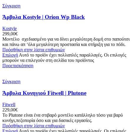
Σύγκριση
Άρβυλα Kostyle | Orion Wp Black
Kostyle
299,00
€
Μοντέλο σχεδιασμένο για να δίνει μεγαλύτερη δομή στο παπούτσι
και πάνω απ ‘όλα μεγαλύτερη προστασία και στήριξη για το πόδι.
Πρόσθήκη στην λίστα επιθυμιών
Επιλογή
Αυτό το προϊόν έχει πολλαπλές παραλλαγές. Οι επιλογές
μπορούν να επιλεγούν στη σελίδα του προϊόντος
Προεπισκόπηση
Σύγκριση
Άρβυλα Κυνηγιού Fitwell | Plutone
Fitwell
229,00
€
Το Plutone είναι ένα στιβαρό μοντέλο κατάλληλο τόσο για βαρύ
κυνήγι,πεζοπορία όσο και για δασικές εργασίες.
Πρόσθήκη στην λίστα επιθυμιών
Επιλογή
Αυτό το προϊόν έχει πολλαπλές παραλλαγές. Οι επιλογές