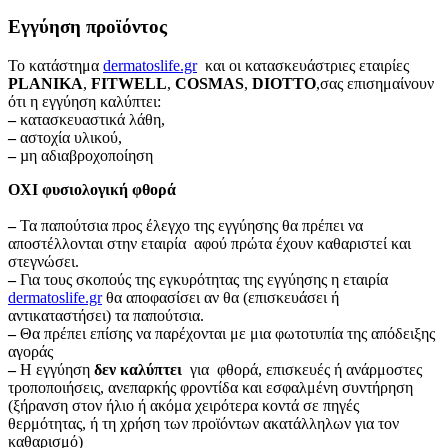
Εγγύηση προϊόντος
Το κατάστημα
dermatoslife.gr
και οι κατασκευάστριες εταιρίες
PLANIKA
,
FITWELL
,
COSMAS
,
DIOTTO
,σας επισημαίνουν
ότι η εγγύηση καλύπτει:
–
κατασκευαστικά λάθη,
–
αστοχία υλικού,
–
µη αδιαβροχοποίηση
ΟΧΙ φυσιολογική φθορά
–
Τα παπούτσια προς έλεγχο της εγγύησης θα πρέπει να
αποστέλλονται στην εταιρία αφού πρώτα έχουν καθαριστεί και
στεγνώσει.
–
Για τους σκοπούς της εγκυρότητας της εγγύησης η εταιρία
dermatoslife.gr
θα αποφασίσει αν θα (επισκευάσει ή
αντικαταστήσει) τα παπούτσια.
–
Θα πρέπει επίσης να παρέχονται με μια φωτοτυπία της απόδειξης
αγοράς
–
Η εγγύηση
δεν καλύπτει
για φθορά, επισκευές ή ανάρμοστες
τροποποιήσεις, ανεπαρκής φροντίδα και εσφαλμένη συντήρηση
(ξήρανση στον ήλιο ή ακόμα χειρότερα κοντά σε πηγές
θερμότητας, ή τη χρήση των προϊόντων ακατάλληλων για τον
καθαρισμό)