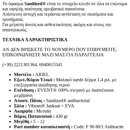
Το ύφασμα
Sanitized®
είναι το στοιχείο κλειδί σε όλα τα επώνυμα
και υψηλής ποιότητας ορειβατικά παπούτσια.
Απίστευτη αντοχή και τεράστια αντίσταση σε σκισίματα και
τρυπήματα,
Για μέγιστη άνεση και ανθεκτικότητα, ακόμη και στους πιο
απαιτητικούς.
ΤΕΧΝΙΚΑ ΧΑΡΑΚΤΗΡΙΣΤΙΚΑ
AN ΔΕΝ ΒΡΙΣΚΕΤΕ ΤΟ ΝΟΥΜΕΡΟ ΠΟΥ ΕΠΙΘΥΜΕΙΤΕ,
ΕΠΙΚΟΙΝΩΝΗΣΤΕ ΜΑΖΙ ΜΑΣ ΓΙΑ ΠΑΡΑΓΓΕΛΙΑ
(+30) 2221301364, 6940615541
Μοντέλο :
ARIEL
Εξωτ./Κύριο Υλικό :
Μαλακό suede δέρμα 1,4 χιλ. με
επεξεργασία απώθησης νερού
Επένδυση :
EVENT® 100% στεγανό με διαπνέουσα
μεμβράνη
Αποσπ. Πάτος :
Sanitized® antibacterial
Σόλα :
Vibram® Jankuat + EVA
Ακαμψία :
Μεσαία
Βάρος Παπουτσιού :
430 gr
Μεγέθη :
5 – 12
Part number κατασκευαστή :
Code: F 90 80
/1 Anthracite