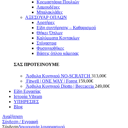
Κρεμαστάρια Πουλιών
Λαμουδέρες
Μπαλακλάβες
ΑΞΕΣΟΥΑΡ ΟΠΛΩΝ
Αορτήρες
Είδη συντήρησης – Καθαρισμού
Θήκες Όπλων
Καλύμματα Κοντακίων
Στόχαστρα
Φυσιγγιοθήκες
Βάσεις όπλου κάμερας
ΣΑΣ ΠΡΟΤΕΙΝΟΥΜΕ
Άρβυλα Κυνηγιού NO-SCRATCH
313,00
€
Fitwell | ONE WAY | Forest
159,00
€
Άρβυλα Κυνηγιού Diotto | Beccaccia
249,00
€
Είδη Εργασίας
Ιστορία Vibram
ΥΠΗΡΕΣΙΕΣ
Blog
Αναζήτηση
Σύνδεση / Εγγραφή
Σύνδεση
Δημιουργία λογαριασμού