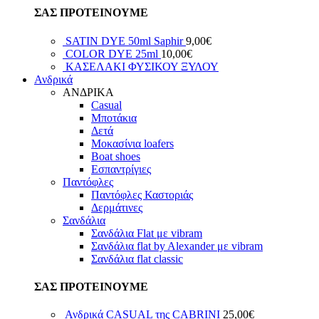
ΣΑΣ ΠΡΟΤΕΙΝΟΥΜΕ
SATIN DYE 50ml Saphir
9,00
€
COLOR DYE 25ml
10,00
€
ΚΑΣΕΛΑΚΙ ΦΥΣΙΚΟΥ ΞΥΛΟΥ
Ανδρικά
ΑΝΔΡΙΚΑ
Casual
Μποτάκια
Δετά
Μοκασίνια loafers
Boat shoes
Εσπαντρίγιες
Παντόφλες
Παντόφλες Καστοριάς
Δερμάτινες
Σανδάλια
Σανδάλια Flat με vibram
Σανδάλια flat by Alexander με vibram
Σανδάλια flat classic
ΣΑΣ ΠΡΟΤΕΙΝΟΥΜΕ
Ανδρικά CASUAL της CABRINI
25,00
€