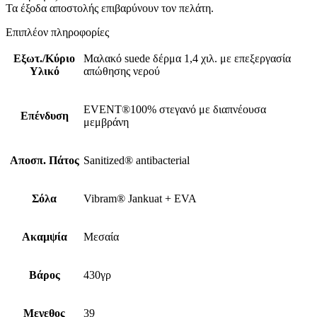
Τα έξοδα αποστολής επιβαρύνουν τον πελάτη.
Επιπλέον πληροφορίες
Εξωτ./Κύριο
Μαλακό suede δέρμα 1,4 χιλ. με επεξεργασία
Υλικό
απώθησης νερού
EVENT®100% στεγανό με διαπνέουσα
Επένδυση
μεμβράνη
Αποσπ. Πάτος
Sanitized® antibacterial
Σόλα
Vibram® Jankuat + EVA
Ακαμψία
Μεσαία
Βάρος
430γρ
Μεγεθος
39