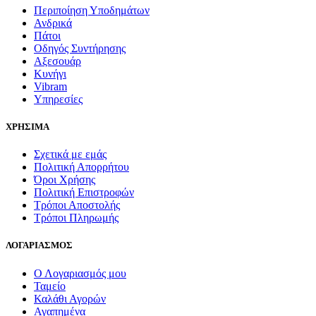
Περιποίηση Υποδημάτων
Ανδρικά
Πάτοι
Οδηγός Συντήρησης
Αξεσουάρ
Κυνήγι
Vibram
Υπηρεσίες
ΧΡΗΣΙΜΑ
Σχετικά με εμάς
Πολιτική Απορρήτου
Όροι Χρήσης
Πολιτική Επιστροφών
Τρόποι Αποστολής
Τρόποι Πληρωμής
ΛΟΓΑΡΙΑΣΜΟΣ
Ο Λογαριασμός μου
Ταμείο
Καλάθι Αγορών
Αγαπημένα