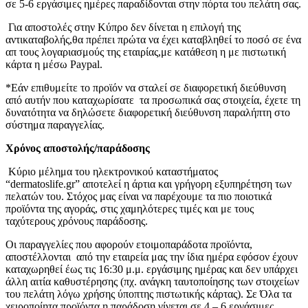
σε 5-6 εργάσιμες ημέρες παραδίδονται στην πόρτα του πελάτη σας.
Για αποστολές στην Κύπρο δεν δίνεται η επιλογή της
αντικαταβολής,θα πρέπει πρώτα να έχει καταβληθεί το ποσό σε ένα
απ τους λογαριασμούς της εταιρίας,με κατάθεση η με πιστωτική
κάρτα η μέσω Paypal.
*Εάν επιθυμείτε το προϊόν να σταλεί σε διαφορετική διεύθυνση
από αυτήν που καταχωρίσατε τα προσωπικά σας στοιχεία, έχετε τη
δυνατότητα να δηλώσετε διαφορετική διεύθυνση παραλήπτη στο
σύστημα παραγγελίας.
Χρόνος αποστολής/παράδοσης
Κύριο μέλημα του ηλεκτρονικού καταστήματος
“dermatoslife.gr” αποτελεί η άρτια και γρήγορη εξυπηρέτηση των
πελατών του. Στόχος μας είναι να παρέχουμε τα πιο ποιοτικά
προϊόντα της αγοράς, στις χαμηλότερες τιμές και με τους
ταχύτερους χρόνους παράδοσης.
Οι παραγγελίες που αφορούν ετοιμοπαράδοτα προϊόντα,
αποστέλλονται από την εταιρεία μας την ίδια ημέρα εφόσον έχουν
καταχωρηθεί έως τις 16:30 μ.μ. εργάσιμης ημέρας και δεν υπάρχει
άλλη αιτία καθυστέρησης (πχ. ανάγκη ταυτοποίησης των στοιχείων
του πελάτη λόγω χρήσης ύποπτης πιστωτικής κάρτας). Σε Όλα τα
χειροποίητα προϊόντα η παράδοση γίνεται σε 4 – 6 εργάσιμες