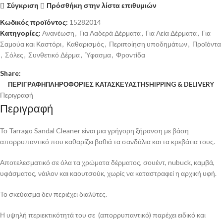
Σύγκριση
Πρόσθήκη στην λίστα επιθυμιών
Κωδικός προϊόντος:
15282014
Κατηγορίες:
Ανανέωση
,
Για Λαδερά Δέρματα
,
Για Λεία Δέρματα
,
Για
Σαμούα και Καστόρι
,
Καθαρισμός
,
Περιποίηση υποδημάτων
,
Προϊόντα
,
Σόλες
,
Συνθετικό Δέρμα
,
Ύφασμα
,
Φροντίδα
Share:
ΠΕΡΙΓΡΑΦΉ
ΠΛΗΡΟΦΟΡΊΕΣ ΚΑΤΑΣΚΕΥΑΣΤΉ
SHIPPING & DELIVERY
Περιγραφή
Περιγραφή
Το Tarrago Sandal Cleaner είναι μια γρήγορη ξήρανση με βάση
απορρυπαντικό που καθαρίζει βαθιά τα σανδάλια και τα κρεβάτια τους.
Αποτελεσματικό σε όλα τα χρώματα δέρματος, σουέντ, nubuck, καμβά,
υφάσματος, νάιλον και καουτσούκ, χωρίς να καταστραφεί η αρχική υφή.
Το σκεύασμα δεν περιέχει διαλύτες.
Η υψηλή περιεκτικότητά του σε (απορρυπαντικό) παρέχει ειδικό και