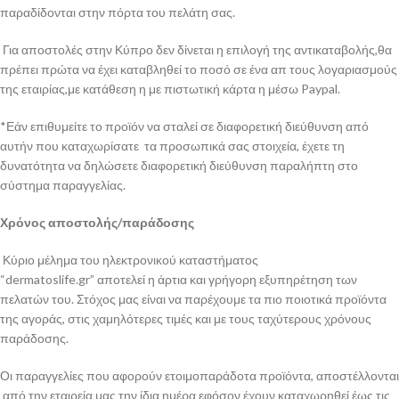
παραδίδονται στην πόρτα του πελάτη σας.
Για αποστολές στην Κύπρο δεν δίνεται η επιλογή της αντικαταβολής,θα
πρέπει πρώτα να έχει καταβληθεί το ποσό σε ένα απ τους λογαριασμούς
της εταιρίας,με κατάθεση η με πιστωτική κάρτα η μέσω Paypal.
*Εάν επιθυμείτε το προϊόν να σταλεί σε διαφορετική διεύθυνση από
αυτήν που καταχωρίσατε τα προσωπικά σας στοιχεία, έχετε τη
δυνατότητα να δηλώσετε διαφορετική διεύθυνση παραλήπτη στο
σύστημα παραγγελίας.
Χρόνος αποστολής/παράδοσης
Κύριο μέλημα του ηλεκτρονικού καταστήματος
“dermatoslife.gr” αποτελεί η άρτια και γρήγορη εξυπηρέτηση των
πελατών του. Στόχος μας είναι να παρέχουμε τα πιο ποιοτικά προϊόντα
της αγοράς, στις χαμηλότερες τιμές και με τους ταχύτερους χρόνους
παράδοσης.
Οι παραγγελίες που αφορούν ετοιμοπαράδοτα προϊόντα, αποστέλλονται
από την εταιρεία μας την ίδια ημέρα εφόσον έχουν καταχωρηθεί έως τις