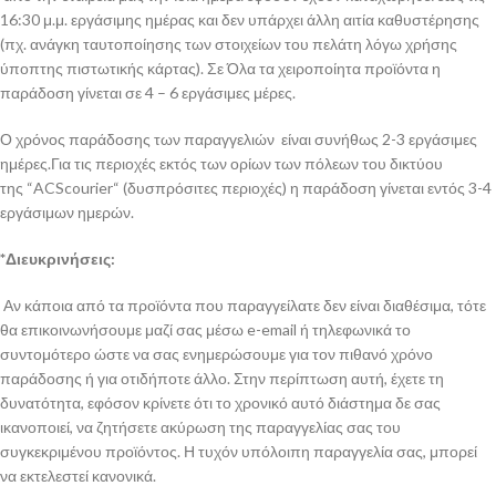
16:30 μ.μ. εργάσιμης ημέρας και δεν υπάρχει άλλη αιτία καθυστέρησης
(πχ. ανάγκη ταυτοποίησης των στοιχείων του πελάτη λόγω χρήσης
ύποπτης πιστωτικής κάρτας). Σε Όλα τα χειροποίητα προϊόντα η
παράδοση γίνεται σε 4 – 6 εργάσιμες μέρες.
Ο χρόνος παράδοσης των παραγγελιών είναι συνήθως 2-3 εργάσιμες
ημέρες.Για τις περιοχές εκτός των ορίων των πόλεων του δικτύου
της “ACScourier“ (δυσπρόσιτες περιοχές) η παράδοση γίνεται εντός 3-4
εργάσιμων ημερών.
*Διευκρινήσεις:
Αν κάποια από τα προϊόντα που παραγγείλατε δεν είναι διαθέσιμα, τότε
θα επικοινωνήσουμε μαζί σας μέσω e-email ή τηλεφωνικά το
συντομότερο ώστε να σας ενημερώσουμε για τον πιθανό χρόνο
παράδοσης ή για οτιδήποτε άλλο. Στην περίπτωση αυτή, έχετε τη
δυνατότητα, εφόσον κρίνετε ότι το χρονικό αυτό διάστημα δε σας
ικανοποιεί, να ζητήσετε ακύρωση της παραγγελίας σας του
συγκεκριμένου προϊόντος. Η τυχόν υπόλοιπη παραγγελία σας, μπορεί
να εκτελεστεί κανονικά.