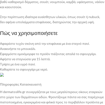
βαθύ καθαρισμό δέρματος, σουέτ, νουμπούκ, καμβά, υφάσματος, νάιλον
και καουτσούκ.
Στην περίπτωση ιδιαίτερα ευαίσθητων υλικών, όπως σουέτ ή nubuck,
δεν αφήνει υπολείμματα επιφάνειας, διατηρώντας την αρχική υφή.
Πώς να χρησιμοποιήσετε
Αφαιρέστε τυχόν σκόνη από την επιφάνεια με ένα στεγνό πανί.
Ανακινήστε το μπουκάλι.
Εφαρμόστε ομοιόμορφα το προϊόν πιέζοντας απαλά το σφουγγάρι.
Αφήστε να στεγνώσει για 15 λεπτά.
Τρίψτε με ένα υγρό πανί.
Καθαρίστε το σφουγγάρι με νερό.
Πληροφορίες Κατασκευαστή
Η dermatoslife.gr συνεργάζεται με τους μεγαλύτερους οίκους εταιρειών
στο χώρο των δερμάτινων ειδών. Φροντίζουμε πάντα να σας παρέχουμε
πιστοποιημένα, εγκεκριμένα και φιλικά προς το περιβάλλον προϊόντα με