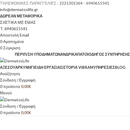
ΤΗΛΕΦΩΝΙΚΕΣ ΠΑΡΑΓΓΕΛΙΕΣ :
2221301364 - 6940615541
info@dermatoslife.gr
ΔΩΡΕΑΝ ΜΕΤΑΦΟΡΙΚΑ
ΣΧΕΤΙΚΑ ΜΕ ΕΜΑΣ
T. 6940615541
Αποστολή Email
0
Αγαπημένα
0
Σύγκριση
ΠΕΡΙΠ/ΣΗ ΥΠΟΔΗΜΆΤΩΝ
ΑΝΔΡΙΚΆ
ΠΆΤΟΙ
ΟΔΗΓΌΣ ΣΥΝΤΉΡΗΣΗΣ
ΑΞΕΣΟΥΆΡ
ΚΥΝΉΓΙ
ΕΊΔΗ ΕΡΓΑΣΊΑΣ
ΙΣΤΟΡΊΑ VIBRAM
ΥΠΗΡΕΣΙΕΣ
BLOG
Αναζήτηση
Σύνδεση / Εγγραφή
0
προϊόντα
0,00
€
Μενού
Σύνδεση / Εγγραφή
0
προϊόντα
0,00
€